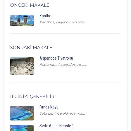
ÖNCEKI MAKALE
Xanthos
Xanthos, Likya nın en uzu...
SONRAKI MAKALE
Aspendos Tiyatrosu
Aspendos Aspendos, Ana...
İLGINIZI ÇEKEBILIR
Fırnaz Koyu
Tatil denince aklınıza ma...
Sedir Adası Nerede ?