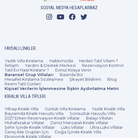
SOSYAL MEDYA HESAPLARIMIZ
FAYDALI LINKLER
Yazlık Villa Kiralama
Hakkımızda
Neden Tatil Villam ?
İletişim
Yardım & Destek Merkezi
Rezervasyon Kontrol
Tatil Evi Nasıl Kiralanır ?
Evinizi Kiraya Verin
Baransel Grup Villaları
Basında Biz
Mesafeli Kiralama Sözleşmesi
Şikayet Bildirimi
Blog
Resmi Tatil Günleri
Kişisel Verilerin İşlenmesine İlişkin Aydınlatma Metni
KIRALIK VILLA TIPLERI
Yılbaşı Kiralık Villa
Günlük Villa Kiralama
Yazlık Kiralık Villa
Bayramda Kiralık Havuzlu Villa
Sonsuzluk Havuzlu Villa
2027 Erken Rezervasyon Kiralık Villalar
Balayı Villaları
Muhafazakar Villalar
Deniz Manzaralı Kiralık Villalar
Şehir İçinde Kiralık Villalar
Lüks Villalar
Ultra Lüks Villalar
Geniş Aile Grupları İçin
Doğa İçinde Kiralık Villa
Ekonomik Kiralık Villalar