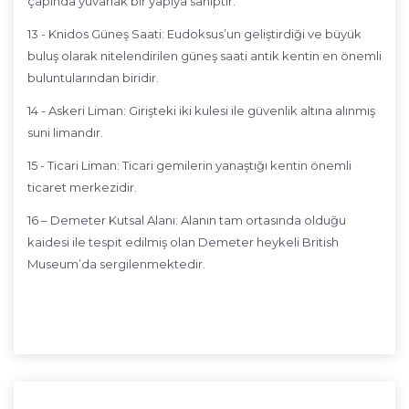
çapında yuvarlak bir yapıya sahiptir.
13 - Knidos Güneş Saati: Eudoksus’un geliştirdiği ve büyük
buluş olarak nitelendirilen güneş saati antik kentin en önemli
buluntularından biridir.
14 - Askeri Liman: Girişteki iki kulesi ile güvenlik altına alınmış
suni limandır.
15 - Ticari Liman: Ticari gemilerin yanaştığı kentin önemli
ticaret merkezidir.
16 – Demeter Kutsal Alanı: Alanın tam ortasında olduğu
kaidesi ile tespit edilmiş olan Demeter heykeli British
Museum’da sergilenmektedir.