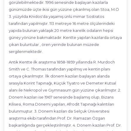
görülebilmektedir. 1996 senesinde başlayan kazılarla
günümüzde üçte ikisi gün yüzüne çıkarılmış olan Stoa, M.Ö
3. yüzyılda Knidos'da yaşamış ünlü mimar Sostratos
tarafından yapılmıştır. 113 metreye 16 metre ölçülerindeki
yapıda bulunan yaklaşık 20 metre karelik odaların hepsi
güney yönüne bakmaktadır. Kentte yapılan kazılarda ortaya
çıkan buluntular , ören yerinde bulunan müzede
sergilenmektedir.
Antik Kentte ilk araştırma 1858-1859 yıllarında R. Murdoch
Smith ve C. Thomas tarafından yapılmış ve kentin planı
ortaya çıkarılmıştır. İlk dönem kazıları başlayan alanda
sırasıyla Korint Tapınağı, Küçük Tiyatro ve Demeter Kutsal
alanı ile Nekropol ve Gıymnasıum gün yüzüne çıkarılmıştır. 2.
Dönem kazıları ise 1967 senesinde başlamış olup, Bizans
Kilisesi, Roma Dönemi yapıları, Afrodit Tapınağı kalıntıları
bulunmuştur. 3. Dönem kazıları da Selçuk Üniversitesi
araştırma ekibi tarafından Prof. Dr. Ramazan Özgan
başkanlığında gerçekleştirilmiştir. 4. Dönem kazıları Prof. Dr.