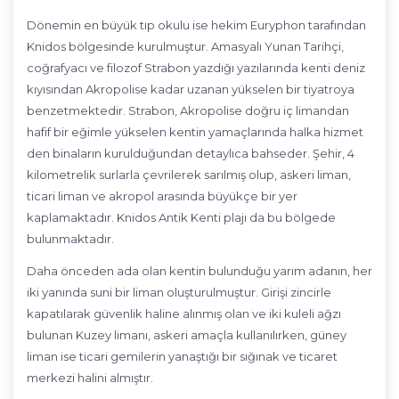
Dönemin en büyük tıp okulu ise hekim Euryphon tarafından
Knidos bölgesinde kurulmuştur. Amasyalı Yunan Tarihçi,
coğrafyacı ve filozof Strabon yazdığı yazılarında kenti deniz
kıyısından Akropolise kadar uzanan yükselen bir tiyatroya
benzetmektedir. Strabon, Akropolise doğru iç limandan
hafif bir eğimle yükselen kentin yamaçlarında halka hizmet
den binaların kurulduğundan detaylıca bahseder. Şehir, 4
kilometrelik surlarla çevrilerek sarılmış olup, askeri liman,
ticari liman ve akropol arasında büyükçe bir yer
kaplamaktadır. Knidos Antik Kenti plajı da bu bölgede
bulunmaktadır.
Daha önceden ada olan kentin bulunduğu yarım adanın, her
iki yanında suni bir liman oluşturulmuştur. Girişi zincirle
kapatılarak güvenlik haline alınmış olan ve iki kuleli ağzı
bulunan Kuzey limanı, askeri amaçla kullanılırken, güney
liman ise ticari gemilerin yanaştığı bir sığınak ve ticaret
merkezi halini almıştır.