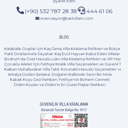
ziyaret edin!
(+90) 532 787 28 38
444 61 06
rezervasyon@tatilvillam.com
BLOG
Kalabalık Gruplar İçin Kaş Geniş Villa Kiralama Rehberi ve Bütçe Pl
Patili Dostlarınızla Seyahat: Kaş Evcil Hayvan Kabul Eden Villalar ve 
Bodrum’da Özel Havuzlu Lüks Villa Kiralama Rehberi ve VIP Hizmet
Çocuklu Aileler İçin Fethiye Kiralık Villa Seçenekleri ve Güvenli Tatil
Kalkan Muhafazakar Villa Tatili: Korunaklı Havuzlu Seçenekler ve B
Antalya Düden Şelalesi: Doğanın Kalbinde Serin Bir Mola
Kabak Koyu Gezi Rehberi: Fethiye'nin Bohem Cenneti
Didim Koyları ve Didim'in En Güzel Plajları Rehberi
GÜVENILIR VILLA KIRALAMA
Baransel Turizm Belge No: 9117