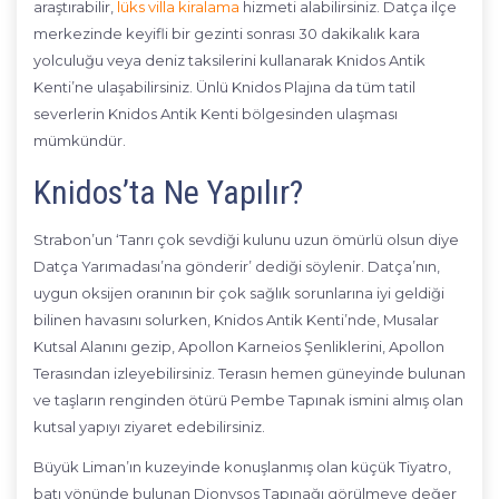
araştırabilir,
lüks villa kiralama
hizmeti alabilirsiniz. Datça ilçe
merkezinde keyifli bir gezinti sonrası 30 dakikalık kara
yolculuğu veya deniz taksilerini kullanarak Knidos Antik
Kenti’ne ulaşabilirsiniz. Ünlü Knidos Plajına da tüm tatil
severlerin Knidos Antik Kenti bölgesinden ulaşması
mümkündür.
Knidos’ta Ne Yapılır?
Strabon’un ‘Tanrı çok sevdiği kulunu uzun ömürlü olsun diye
Datça Yarımadası’na gönderir’ dediği söylenir. Datça’nın,
uygun oksijen oranının bir çok sağlık sorunlarına iyi geldiği
bilinen havasını solurken, Knidos Antik Kenti’nde, Musalar
Kutsal Alanını gezip, Apollon Karneios Şenliklerini, Apollon
Terasından izleyebilirsiniz. Terasın hemen güneyinde bulunan
ve taşların renginden ötürü Pembe Tapınak ismini almış olan
kutsal yapıyı ziyaret edebilirsiniz.
Büyük Liman’ın kuzeyinde konuşlanmış olan küçük Tiyatro,
batı yönünde bulunan Dionysos Tapınağı görülmeye değer