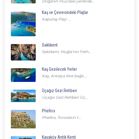
Doğanın mucizesi yerlerde...
Kaş ve Çevresindeki Plajlar
Kaputaş Plajı: ...
Saklıkent
Saklıkent, Muğla’nın Feth...
Kaş Gezilecek Yerler
Kaş, Antalya iline bağlı,...
Üçağız Gezi Rehberi
Üçağız Gezi Rehberi Üç...
Phellos
Phellos, Torosların t...
Kayaköy Antik Kenti