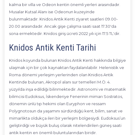
kalma bir villa ve Odeon kentin önemli yerleri arasındadır.
Musalar Kutsal Alanı ise Odeonun kuzeyinde
bulunmaktadır. Knidos Antik Kenti ziyaret saatleri 09.00-
20.00 arasındadır. Ancak gişe çalışma saati saat 17.30'da
sona ermektedir. Knidos giriş ücreti 2022 yılı için 17.5 TL'dir.
Knidos Antik Kenti Tarihi
Knidos koyunda bulunan Knidos Antik Kenti hakkında bilgiye
ulaşmak için bir çok kaynaktan faydalanılabilir. Helenistik ve
Roma dönemi yerleşim yerlerinden olan Knidios Antik
Kentinde bulunan, Akropol alanı sur temelleri M.Ö. 4.
yüzyılda inşa edildiği bilinmektedir. Astronomi ve matematik
bilimcisi Eudoksus, İskenderiye Fenerinin mimarı Sostratos,
dönemin ünlü tıp hekimi olan Euryphon ve ressam
Polygnotosun da yaşamını sürdürdüğü kent, bilim, sanat ve
mimarlıkta oldukça ileri bir yerleşim bölgesiydi. Eudoksus’un
geliştirdiği ve büyük buluş olarak nitelendirilen güneş saati
antik kentin en önemli buluntularından biridir.