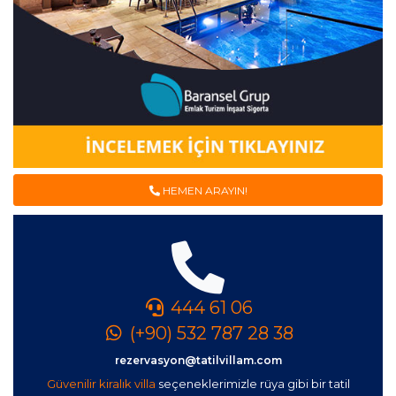
HEMEN ARAYIN!
444 61 06
(+90) 532 787 28 38
rezervasyon@tatilvillam.com
Güvenilir kiralık villa
seçeneklerimizle rüya gibi bir tatil