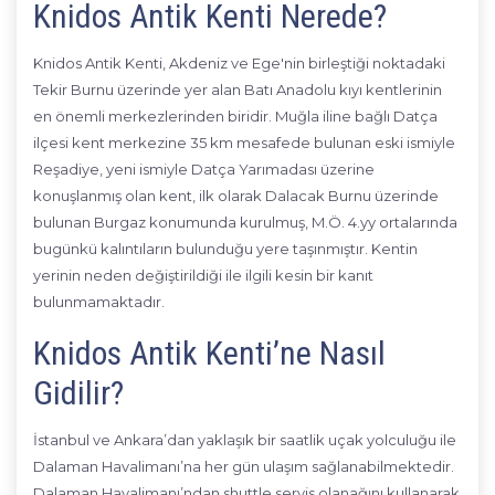
Knidos Antik Kenti Nerede?
Knidos Antik Kenti, Akdeniz ve Ege'nin birleştiği noktadaki
Tekir Burnu üzerinde yer alan Batı Anadolu kıyı kentlerinin
en önemli merkezlerinden biridir. Muğla iline bağlı Datça
ilçesi kent merkezine 35 km mesafede bulunan eski ismiyle
Reşadiye, yeni ismiyle Datça Yarımadası üzerine
konuşlanmış olan kent, ilk olarak Dalacak Burnu üzerinde
bulunan Burgaz konumunda kurulmuş, M.Ö. 4.yy ortalarında
bugünkü kalıntıların bulunduğu yere taşınmıştır. Kentin
yerinin neden değiştirildiği ile ilgili kesin bir kanıt
bulunmamaktadır.
Knidos Antik Kenti’ne Nasıl
Gidilir?
İstanbul ve Ankara’dan yaklaşık bir saatlik uçak yolculuğu ile
Dalaman Havalimanı’na her gün ulaşım sağlanabilmektedir.
Dalaman Havalimanı’ndan shuttle servis olanağını kullanarak