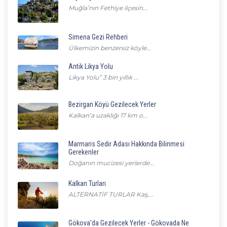
Muğla’nın Fethiye ilçesin...
Simena Gezi Rehberi
Ülkemizin benzersiz köyle...
Antik Likya Yolu
Likya Yolu” 3 bin yıllık ...
Bezirgan Köyü Gezilecek Yerler
Kalkan’a uzaklığı 17 km o...
Marmaris Sedir Adası Hakkında Bilinmesi
Gerekenler
Doğanın mucizesi yerlerde...
Kalkan Turları
ALTERNATİF TURLAR Kaş,...
Gökova’da Gezilecek Yerler - Gökovada Ne