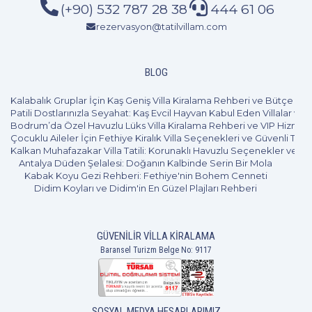
(+90) 532 787 28 38
444 61 06
rezervasyon@tatilvillam.com
BLOG
Kalabalık Gruplar İçin Kaş Geniş Villa Kiralama Rehberi ve Bütçe Pl
Patili Dostlarınızla Seyahat: Kaş Evcil Hayvan Kabul Eden Villalar ve 
Bodrum’da Özel Havuzlu Lüks Villa Kiralama Rehberi ve VIP Hizmet
Çocuklu Aileler İçin Fethiye Kiralık Villa Seçenekleri ve Güvenli Tatil
Kalkan Muhafazakar Villa Tatili: Korunaklı Havuzlu Seçenekler ve B
Antalya Düden Şelalesi: Doğanın Kalbinde Serin Bir Mola
Kabak Koyu Gezi Rehberi: Fethiye'nin Bohem Cenneti
Didim Koyları ve Didim'in En Güzel Plajları Rehberi
GÜVENILIR VILLA KIRALAMA
Baransel Turizm Belge No: 9117
SOSYAL MEDYA HESAPLARIMIZ