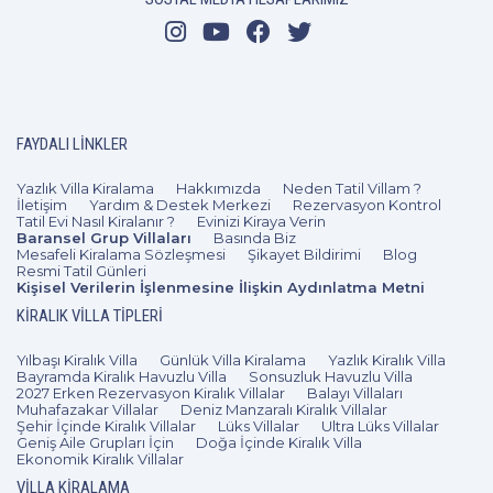
FAYDALI LINKLER
Yazlık Villa Kiralama
Hakkımızda
Neden Tatil Villam ?
İletişim
Yardım & Destek Merkezi
Rezervasyon Kontrol
Tatil Evi Nasıl Kiralanır ?
Evinizi Kiraya Verin
Baransel Grup Villaları
Basında Biz
Mesafeli Kiralama Sözleşmesi
Şikayet Bildirimi
Blog
Resmi Tatil Günleri
Kişisel Verilerin İşlenmesine İlişkin Aydınlatma Metni
KIRALIK VILLA TIPLERI
Yılbaşı Kiralık Villa
Günlük Villa Kiralama
Yazlık Kiralık Villa
Bayramda Kiralık Havuzlu Villa
Sonsuzluk Havuzlu Villa
2027 Erken Rezervasyon Kiralık Villalar
Balayı Villaları
Muhafazakar Villalar
Deniz Manzaralı Kiralık Villalar
Şehir İçinde Kiralık Villalar
Lüks Villalar
Ultra Lüks Villalar
Geniş Aile Grupları İçin
Doğa İçinde Kiralık Villa
Ekonomik Kiralık Villalar
VILLA KIRALAMA