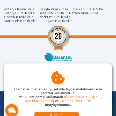
Antalya Kiralık Villa
Muğla Kiralık Villa
Kalkan Kiralık Villa
Fethiye Kiralık Villa
Kaş Kiralık Villa
Patara Kiralık Villa
Göcek Kiralık Villa
Bodrum Kiralık Villa
Marmaris Kiralık Villa
Dalyan Kiralık Villa
Hizmetlerimizden en iyi şekilde faydalanabilmeniz için
çerezler kullanıyoruz.
tatilvillam.com'u kullanarak
Kişisel Verilere İlişkin
Aydınlatma Metni
ve
Kullanım Koşulları
'nı
onaylıyorsunuz.
© TatilVillam Tüm Hakları Saklıdır
TAMAM