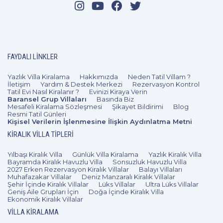
FAYDALI LINKLER
Yazlık Villa Kiralama
Hakkımızda
Neden Tatil Villam ?
İletişim
Yardım & Destek Merkezi
Rezervasyon Kontrol
Tatil Evi Nasıl Kiralanır ?
Evinizi Kiraya Verin
Baransel Grup Villaları
Basında Biz
Mesafeli Kiralama Sözleşmesi
Şikayet Bildirimi
Blog
Resmi Tatil Günleri
Kişisel Verilerin İşlenmesine İlişkin Aydınlatma Metni
KIRALIK VILLA TIPLERI
Yılbaşı Kiralık Villa
Günlük Villa Kiralama
Yazlık Kiralık Villa
Bayramda Kiralık Havuzlu Villa
Sonsuzluk Havuzlu Villa
2027 Erken Rezervasyon Kiralık Villalar
Balayı Villaları
Muhafazakar Villalar
Deniz Manzaralı Kiralık Villalar
Şehir İçinde Kiralık Villalar
Lüks Villalar
Ultra Lüks Villalar
Geniş Aile Grupları İçin
Doğa İçinde Kiralık Villa
Ekonomik Kiralık Villalar
VILLA KIRALAMA