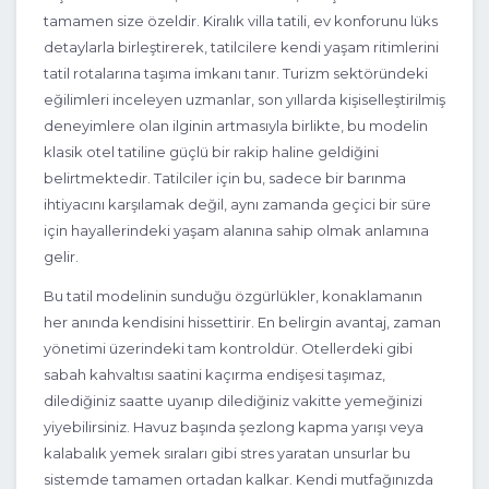
tamamen size özeldir. Kiralık villa tatili, ev konforunu lüks
detaylarla birleştirerek, tatilcilere kendi yaşam ritimlerini
tatil rotalarına taşıma imkanı tanır. Turizm sektöründeki
eğilimleri inceleyen uzmanlar, son yıllarda kişiselleştirilmiş
deneyimlere olan ilginin artmasıyla birlikte, bu modelin
klasik otel tatiline güçlü bir rakip haline geldiğini
belirtmektedir. Tatilciler için bu, sadece bir barınma
ihtiyacını karşılamak değil, aynı zamanda geçici bir süre
için hayallerindeki yaşam alanına sahip olmak anlamına
gelir.
2+1
4 Kişi
Beğen
Bu tatil modelinin sunduğu özgürlükler, konaklamanın
her anında kendisini hissettirir. En belirgin avantaj, zaman
yönetimi üzerindeki tam kontroldür. Otellerdeki gibi
sabah kahvaltısı saatini kaçırma endişesi taşımaz,
dilediğiniz saatte uyanıp dilediğiniz vakitte yemeğinizi
yiyebilirsiniz. Havuz başında şezlong kapma yarışı veya
kalabalık yemek sıraları gibi stres yaratan unsurlar bu
sistemde tamamen ortadan kalkar. Kendi mutfağınızda