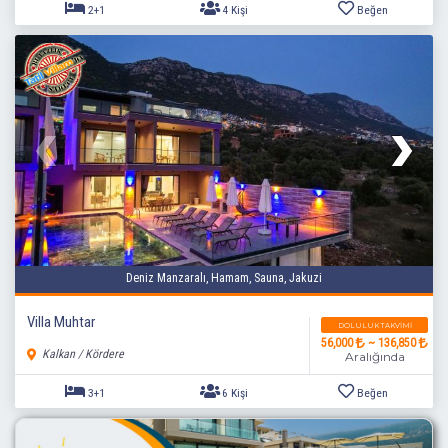
Deniz Manzaralı, Hamam, Sauna, Jakuzi
2+1
4 Kişi
Beğen
Villa Muhtar
DOLULUK TAKVIMI
56,000
~ 136,850
Kalkan / Kördere
Aralığında