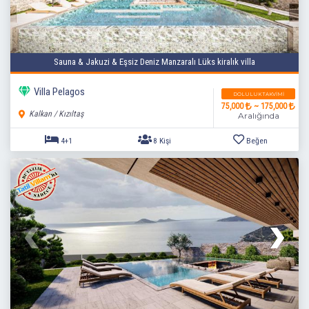
Sauna & Jakuzi & Eşsiz Deniz Manzaralı Lüks kiralık villa
Villa Pelagos
DOLULUK TAKVIMI
75,000
~ 175,000
Kalkan / Kızıltaş
Aralığında
4+1
8 Kişi
Beğen