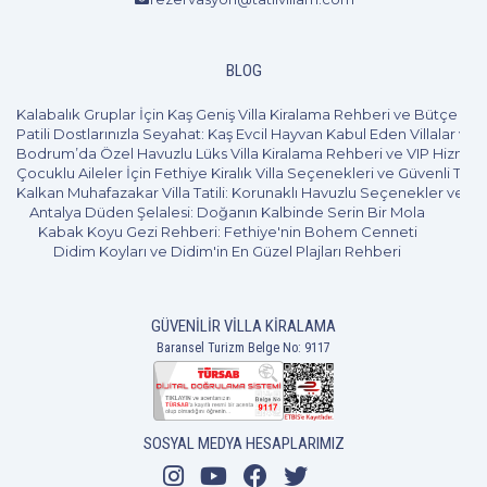
dolu geçmesini sağlar. Bu donanımlar, tatilinizi sadece
hava durumuyla sınırlı kalmaktan çıkararak dört mevsim
BLOG
boyunca keyif alınabilen bir aktivite alanına dönüştürür.
Pratiklik ve teknoloji, bir villanın standart özelliklerini
Kalabalık Gruplar İçin Kaş Geniş Villa Kiralama Rehberi ve Bütçe Pl
Patili Dostlarınızla Seyahat: Kaş Evcil Hayvan Kabul Eden Villalar ve 
tanımlayan en önemli unsurlar arasında yer alır ve
Bodrum’da Özel Havuzlu Lüks Villa Kiralama Rehberi ve VIP Hizmet
misafirlerin günlük hayatını kolaylaştırmayı amaçlar. Tam
Çocuklu Aileler İçin Fethiye Kiralık Villa Seçenekleri ve Güvenli Tatil
donanımlı bir mutfakta bulunması gereken fırın,
Kalkan Muhafazakar Villa Tatili: Korunaklı Havuzlu Seçenekler ve B
Antalya Düden Şelalesi: Doğanın Kalbinde Serin Bir Mola
mikrodalga, bulaşık makinesi ve geniş hacimli buzdolabı
Kabak Koyu Gezi Rehberi: Fethiye'nin Bohem Cenneti
gibi cihazlar, tatilcilerin dışarıya bağımlı kalmadan kendi
Didim Koyları ve Didim'in En Güzel Plajları Rehberi
öğünlerini hazırlamasına olanak tanır. Yüksek hızlı
internet bağlantısı, akıllı TV sistemleri ve modern ses
düzenekleri ise dijital dünyadan kopmak istemeyenler
GÜVENILIR VILLA KIRALAMA
için standart donanımlar arasındadır. Bahçe bölümünde
Baransel Turizm Belge No: 9117
yer alan barbekü alanları ve dış mekan yemek masaları,
akşam yemeklerini sosyal bir şölene dönüştürürken,
villanın her odasında bulunan klimalar iklimlendirme
SOSYAL MEDYA HESAPLARIMIZ
konforu sağlar. Pek çok tatilsever, bu tür ev tipi
donanımların sağladığı bağımsızlığın, otellerin sunduğu