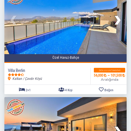
Özel Havuz-Bahçe
Villa Berlin
DOLULUK TAKVIMI
56,000
~ 101,500
Kalkan / Çavdır Köyü
Aralığında
2+1
4 Kişi
Beğen