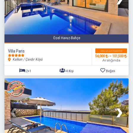
Özel Havuz-Bahçe
Villa Paris
DOLULUK TAKVIMI
56,000
~ 101,500
Kalkan / Çavdır Köyü
Aralığında
2+1
4 Kişi
Beğen