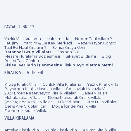
kısıtlı hizmet alanlarından çok daha işlevsel olduğunu
düşünmektedir. Çamaşır makinesinden ütüye kadar her
türlü ev gerecinin elinizin altında olması, uzun süreli
konaklamalarda bile evinizin rahatlığını aratmaz. Tüm bu
FAYDALI LINKLER
özellikler, kiralık villaları hem konforlu bir sığınak hem de
Yazlık Villa Kiralama
Hakkımızda
Neden Tatil Villam ?
fonksiyonel bir yaşam alanı haline getirir.
İletişim
Yardım & Destek Merkezi
Rezervasyon Kontrol
Tatil Evi Nasıl Kiralanır ?
Evinizi Kiraya Verin
Neden Otel Yerine Villa?
Baransel Grup Villaları
Basında Biz
Mesafeli Kiralama Sözleşmesi
Şikayet Bildirimi
Blog
Resmi Tatil Günleri
Mahremiyet ve Konfor
Kişisel Verilerin İşlenmesine İlişkin Aydınlatma Metni
Açısından Avantajlar
KIRALIK VILLA TIPLERI
Yılbaşı Kiralık Villa
Günlük Villa Kiralama
Yazlık Kiralık Villa
Otel yerine villa seçimi, tatilcilerin kitle turizminden
Bayramda Kiralık Havuzlu Villa
Sonsuzluk Havuzlu Villa
2027 Erken Rezervasyon Kiralık Villalar
Balayı Villaları
uzaklaşarak daha kişiselleştirilmiş, kontrollü ve izole bir
Muhafazakar Villalar
Deniz Manzaralı Kiralık Villalar
tatil anlayışına yönelmesinin en somut örneğidir.
Şehir İçinde Kiralık Villalar
Lüks Villalar
Ultra Lüks Villalar
Geniş Aile Grupları İçin
Doğa İçinde Kiralık Villa
Mahremiyet, bu konaklama modelinin temel taşını
Ekonomik Kiralık Villalar
oluşturur ve kişinin tatil süresince kendisini dış dünyadan
VILLA KIRALAMA
tamamen soyutlayabilmesine olanak tanır. Kalabalık otel
komplekslerinde havuz başı, yemek salonu veya asansör
Antalya Kiralık Villa
Muğla Kiralık Villa
Kalkan Kiralık Villa