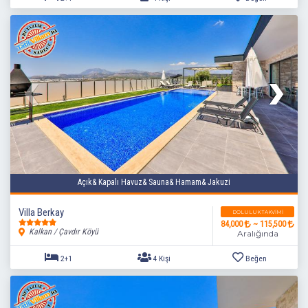
Açık& Kapalı Havuz& Sauna& Hamam& Jakuzi
Villa Berkay
DOLULUK TAKVIMI
84,000
~ 115,500
Kalkan / Çavdır Köyü
Aralığında
2+1
4 Kişi
Beğen