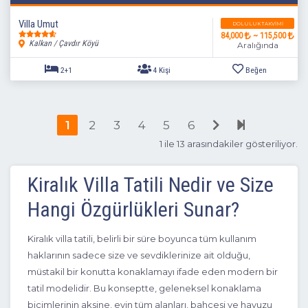
Villa Umut
DOLULUK TAKVIMI
84,000
~ 115,500
Kalkan / Çavdır Köyü
Aralığında
1
2
3
4
5
6
1 ile 13 arasındakiler gösteriliyor.
Kiralık Villa Tatili Nedir ve Size
2+1
4 Kişi
Beğen
Hangi Özgürlükleri Sunar?
Kiralık villa tatili, belirli bir süre boyunca tüm kullanım
haklarının sadece size ve sevdiklerinize ait olduğu,
müstakil bir konutta konaklamayı ifade eden modern bir
tatil modelidir. Bu konseptte, geleneksel konaklama
biçimlerinin aksine, evin tüm alanları, bahçesi ve havuzu