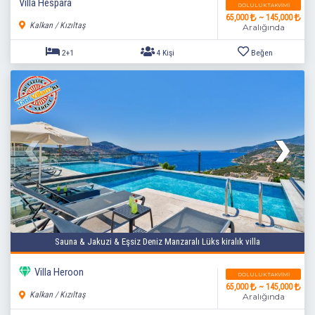
Villa Hespara
DOLULUK TAKVIMI
65,000
~ 145,000
Kalkan / Kızıltaş
Aralığında
2+1
4 Kişi
Beğen
Sauna & Jakuzi & Eşsiz Deniz Manzaralı Lüks kiralık villa
Villa Heroon
DOLULUK TAKVIMI
65,000
~ 145,000
Kalkan / Kızıltaş
Aralığında