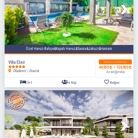
Özel Havuz-Bahçe&Kapalı Havuz&Sauna&Jakuzi&Hamam
Villa Elixir
DOLULUK TAKVIMI
49,950
~ 159,950
Ölüdeniz / Ovacık
Aralığında
3+1
6 Kişi
Beğen