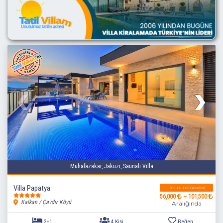
3+1
6 Kişi
Beğen
Muhafazakar, Jakuzi, Saunalı Villa
Villa Papatya
DOLULUK TAKVIMI
56,000
~ 101,500
Kalkan / Çavdır Köyü
Aralığında