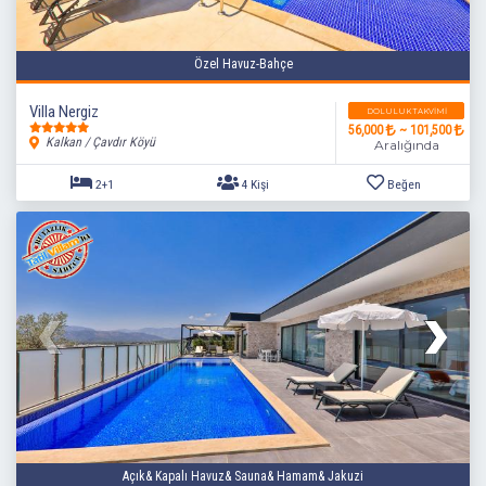
Özel Havuz-Bahçe
Villa Nergiz
DOLULUK TAKVIMI
56,000
~ 101,500
Kalkan / Çavdır Köyü
Aralığında
2+1
4 Kişi
Beğen
Açık& Kapalı Havuz& Sauna& Hamam& Jakuzi