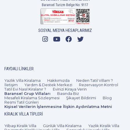
Baransel Turizm Belge No: 9117
SOSYAL MEDYA HESAPLARIMIZ
FAYDALI LINKLER
Yazlık Villa Kiralama
Hakkımızda
Neden Tatil Villam ?
İletişim
Yardım & Destek Merkezi
Rezervasyon Kontrol
Tatil Evi Nasıl Kiralanır ?
Evinizi Kiraya Verin
Baransel Grup Villaları
Basında Biz
Mesafeli Kiralama Sözleşmesi
Şikayet Bildirimi
Blog
Resmi Tatil Günleri
Kişisel Verilerin İşlenmesine İlişkin Aydınlatma Metni
KIRALIK VILLA TIPLERI
Yılbaşı Kiralık Villa
Günlük Villa Kiralama
Yazlık Kiralık Villa