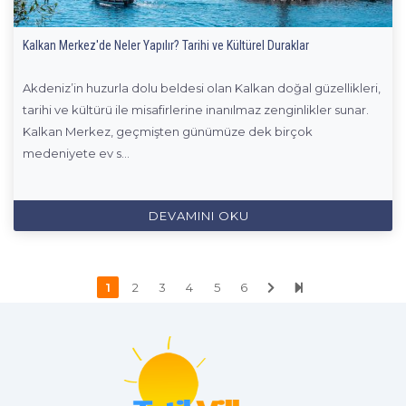
Kalkan Merkez'de Neler Yapılır? Tarihi ve Kültürel Duraklar
Akdeniz’in huzurla dolu beldesi olan Kalkan doğal güzellikleri,
tarihi ve kültürü ile misafirlerine inanılmaz zenginlikler sunar.
Kalkan Merkez, geçmişten günümüze dek birçok
medeniyete ev s...
DEVAMINI OKU
1
2
3
4
5
6