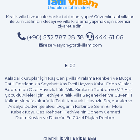
Kiralık villa hizmeti
ile harika tatil planı yapın! Güvenilir tatil villaları
ile tüm tatilinizin detayı ve
villa kiralama
yapmak için sitemizi
ziyaret edin!
(+90) 532 787 28 38
444 61 06
rezervasyon@tatilvillam.com
BLOG
Kalabalık Gruplar İçin Kaş Geniş Villa Kiralama Rehberi ve Bütçe Pl
Patili Dostlarınızla Seyahat: Kaş Evcil Hayvan Kabul Eden Villalar ve 
Bodrum’da Özel Havuzlu Lüks Villa Kiralama Rehberi ve VIP Hizmet
Çocuklu Aileler İçin Fethiye Kiralık Villa Seçenekleri ve Güvenli Tatil
Kalkan Muhafazakar Villa Tatili: Korunaklı Havuzlu Seçenekler ve B
Antalya Düden Şelalesi: Doğanın Kalbinde Serin Bir Mola
Kabak Koyu Gezi Rehberi: Fethiye'nin Bohem Cenneti
Didim Koyları ve Didim'in En Güzel Plajları Rehberi
GÜVENILIR VILLA KIRALAMA