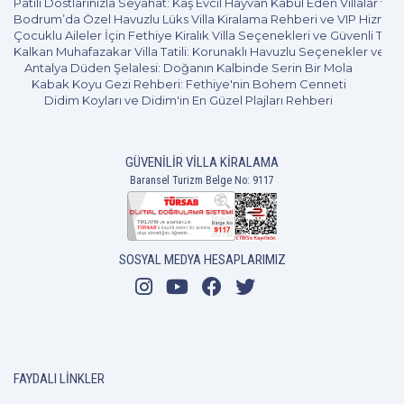
Patili Dostlarınızla Seyahat: Kaş Evcil Hayvan Kabul Eden Villalar ve 
Bodrum’da Özel Havuzlu Lüks Villa Kiralama Rehberi ve VIP Hizmet
Çocuklu Aileler İçin Fethiye Kiralık Villa Seçenekleri ve Güvenli Tatil
Kalkan Muhafazakar Villa Tatili: Korunaklı Havuzlu Seçenekler ve B
Antalya Düden Şelalesi: Doğanın Kalbinde Serin Bir Mola
Kabak Koyu Gezi Rehberi: Fethiye'nin Bohem Cenneti
Didim Koyları ve Didim'in En Güzel Plajları Rehberi
GÜVENILIR VILLA KIRALAMA
Baransel Turizm Belge No: 9117
SOSYAL MEDYA HESAPLARIMIZ
FAYDALI LINKLER