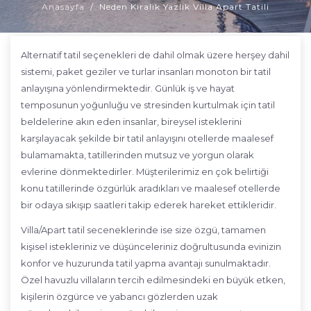
Anasayfa
Neden Kiralık Yazlık Villa Apart Tatili
Alternatif tatil seçenekleri de dahil olmak üzere herşey dahil
sistemi, paket geziler ve turlar insanları monoton bir tatil
anlayışına yönlendirmektedir. Günlük iş ve hayat
temposunun yoğunluğu ve stresinden kurtulmak için tatil
beldelerine akın eden insanlar, bireysel isteklerini
karşılayacak şekilde bir tatil anlayışını otellerde maalesef
bulamamakta, tatillerinden mutsuz ve yorgun olarak
evlerine dönmektedirler. Müşterilerimiz en çok belirtiği
konu tatillerinde özgürlük aradıkları ve maalesef otellerde
bir odaya sıkışıp saatleri takip ederek hareket ettikleridir.
Villa/Apart tatil seceneklerinde ise size özgü, tamamen
kişisel istekleriniz ve düşünceleriniz doğrultusunda evinizin
konfor ve huzurunda tatil yapma avantajı sunulmaktadır.
Özel havuzlu villaların tercih edilmesindeki en büyük etken,
kişilerin özgürce ve yabancı gözlerden uzak