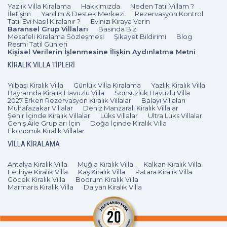
Yazlık Villa Kiralama
Hakkımızda
Neden Tatil Villam ?
İletişim
Yardım & Destek Merkezi
Rezervasyon Kontrol
Tatil Evi Nasıl Kiralanır ?
Evinizi Kiraya Verin
Baransel Grup Villaları
Basında Biz
Mesafeli Kiralama Sözleşmesi
Şikayet Bildirimi
Blog
Resmi Tatil Günleri
Kişisel Verilerin İşlenmesine İlişkin Aydınlatma Metni
KIRALIK VILLA TIPLERI
Yılbaşı Kiralık Villa
Günlük Villa Kiralama
Yazlık Kiralık Villa
Bayramda Kiralık Havuzlu Villa
Sonsuzluk Havuzlu Villa
2027 Erken Rezervasyon Kiralık Villalar
Balayı Villaları
Muhafazakar Villalar
Deniz Manzaralı Kiralık Villalar
Şehir İçinde Kiralık Villalar
Lüks Villalar
Ultra Lüks Villalar
Geniş Aile Grupları İçin
Doğa İçinde Kiralık Villa
Ekonomik Kiralık Villalar
VILLA KIRALAMA
Antalya Kiralık Villa
Muğla Kiralık Villa
Kalkan Kiralık Villa
Fethiye Kiralık Villa
Kaş Kiralık Villa
Patara Kiralık Villa
Göcek Kiralık Villa
Bodrum Kiralık Villa
Marmaris Kiralık Villa
Dalyan Kiralık Villa