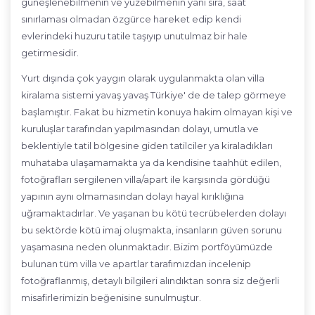
güneşlenebilmenin ve yüzebilmenin yanı sıra, saat
sınırlaması olmadan özgürce hareket edip kendi
evlerindeki huzuru tatile taşıyıp unutulmaz bir hale
getirmesidir.
Yurt dışında çok yaygın olarak uygulanmakta olan villa
kiralama sistemi yavaş yavaş Türkiye' de de talep görmeye
başlamıştır. Fakat bu hizmetin konuya hakim olmayan kişi ve
kuruluşlar tarafından yapılmasından dolayı, umutla ve
beklentiyle tatil bölgesine giden tatilciler ya kiraladıkları
muhataba ulaşamamakta ya da kendisine taahhüt edilen,
fotoğrafları sergilenen villa/apart ile karşısında gördüğü
yapının aynı olmamasından dolayı hayal kırıklığına
uğramaktadırlar. Ve yaşanan bu kötü tecrübelerden dolayı
bu sektörde kötü imaj oluşmakta, insanların güven sorunu
yaşamasına neden olunmaktadır. Bizim portföyümüzde
bulunan tüm villa ve apartlar tarafımızdan incelenip
fotoğraflanmış, detaylı bilgileri alındıktan sonra siz değerli
misafirlerimizin beğenisine sunulmuştur.