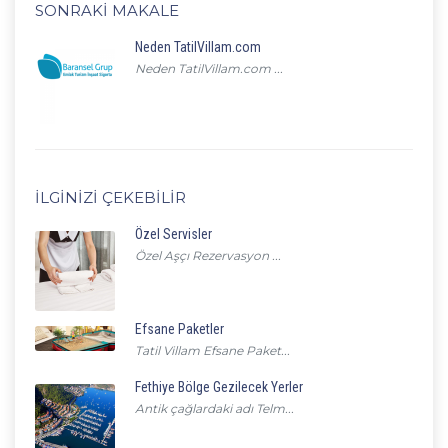
SONRAKI MAKALE
Neden TatilVillam.com
Neden TatilVillam.com ...
İLGINIZI ÇEKEBILIR
Özel Servisler
Özel Aşçı Rezervasyon ...
Efsane Paketler
Tatil Villam Efsane Paket...
Fethiye Bölge Gezilecek Yerler
Antik çağlardaki adı Telm...