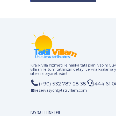
Kiralık villa hizmeti
ile harika tatil planı yapın! Güve
villaları ile tüm tatilinizin detayı ve
villa kiralama
y
sitemizi ziyaret edin!
(+90) 532 787 28 38
444 61 0
rezervasyon@tatilvillam.com
FAYDALI LINKLER