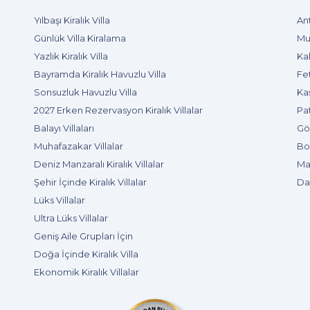
Yılbaşı Kiralık Villa
Ant
Günlük Villa Kiralama
Muğ
Yazlık Kiralık Villa
Kal
Bayramda Kiralık Havuzlu Villa
Fet
Sonsuzluk Havuzlu Villa
Kaş
2027 Erken Rezervasyon Kiralık Villalar
Pat
Balayı Villaları
Göc
Muhafazakar Villalar
Bod
Deniz Manzaralı Kiralık Villalar
Mar
Şehir İçinde Kiralık Villalar
Dal
Lüks Villalar
Ultra Lüks Villalar
Geniş Aile Grupları İçin
Doğa İçinde Kiralık Villa
Ekonomik Kiralık Villalar