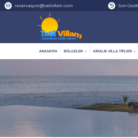
rezervasyon@tatilvillam.com
Son Gezil
ANASAYFA
BÖLGELER
KIRALIK VILLA TIPLERI