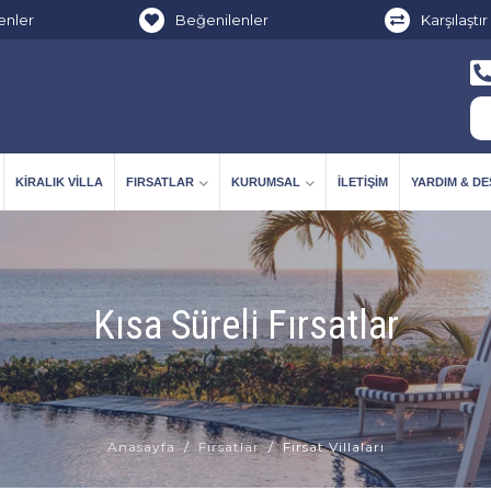
enler
Beğenilenler
Karşılaştır
KIRALIK VILLA
FIRSATLAR
KURUMSAL
İLETIŞIM
YARDIM & D
Kısa Süreli Fırsatlar
Anasayfa
Fırsatlar
Fırsat Villaları