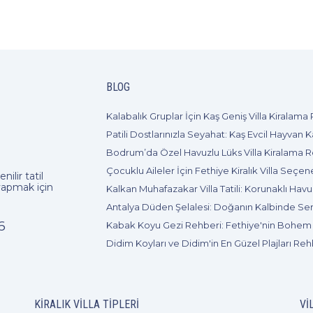
BLOG
nilir tatil
apmak için
6
Didim Koyları ve Didim'in En Güzel Plajları Reh
KIRALIK VILLA TIPLERI
VI