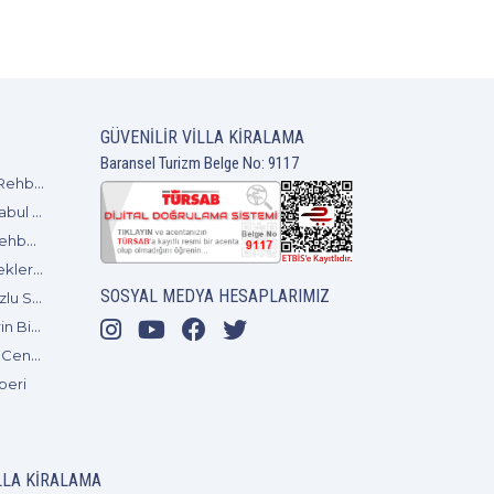
GÜVENILIR VILLA KIRALAMA
Baransel Turizm Belge No: 9117
Kalabalık Gruplar İçin Kaş Geniş Villa Kiralama Rehberi ve Bütçe Planlaması
Patili Dostlarınızla Seyahat: Kaş Evcil Hayvan Kabul Eden Villalar ve Plaj Rehberi
Bodrum’da Özel Havuzlu Lüks Villa Kiralama Rehberi ve VIP Hizmet Seçenekleri
Çocuklu Aileler İçin Fethiye Kiralık Villa Seçenekleri ve Güvenli Tatil Önerileri
SOSYAL MEDYA HESAPLARIMIZ
Kalkan Muhafazakar Villa Tatili: Korunaklı Havuzlu Seçenekler ve Bölge Rehberi
Antalya Düden Şelalesi: Doğanın Kalbinde Serin Bir Mola
Kabak Koyu Gezi Rehberi: Fethiye'nin Bohem Cenneti
beri
LLA KIRALAMA