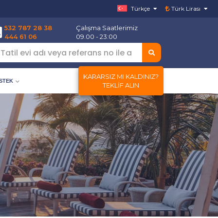
Türkçe
Türk Lirası
532 787 28 38
Çalışma Saatlerimiz
444 61 06
09.00 - 23:00
KARARSIZ MI KALDINIZ?
ESTEK
TEKLIF ALIN