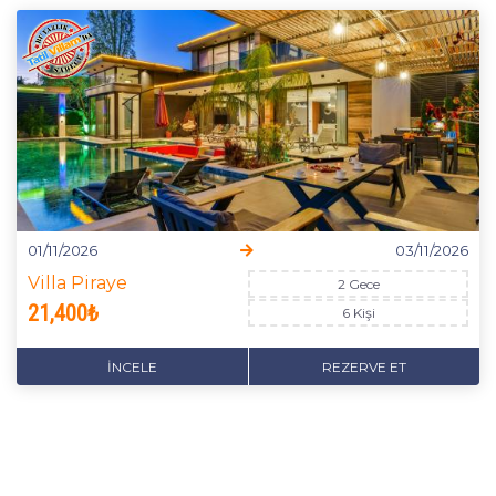
01/11/2026
03/11/2026
Villa Piraye
2 Gece
21,400₺
6 Kişi
İNCELE
REZERVE ET
FIRSATI YAKALA