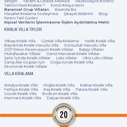
İletişim
Yardım & Destek Merkezi
Rezervasyon Kontrol
Tatil Evi Nasıl Kiralanır ?
Evinizi Kiraya Verin
Baransel Grup Villaları
Basında Biz
Mesafeli Kiralama Sözleşmesi
Şikayet Bildirimi
Blog
Resmi Tatil Günleri
Kişisel Verilerin İşlenmesine İlişkin Aydınlatma Metni
KIRALIK VILLA TIPLERI
Yılbaşı Kiralık Villa
Günlük Villa Kiralama
Yazlık Kiralık Villa
Bayramda Kiralık Havuzlu Villa
Sonsuzluk Havuzlu Villa
2027 Erken Rezervasyon Kiralık Villalar
Balayı Villaları
Muhafazakar Villalar
Deniz Manzaralı Kiralık Villalar
Şehir İçinde Kiralık Villalar
Lüks Villalar
Ultra Lüks Villalar
Geniş Aile Grupları İçin
Doğa İçinde Kiralık Villa
Ekonomik Kiralık Villalar
VILLA KIRALAMA
Antalya Kiralık Villa
Muğla Kiralık Villa
Kalkan Kiralık Villa
Fethiye Kiralık Villa
Kaş Kiralık Villa
Patara Kiralık Villa
Göcek Kiralık Villa
Bodrum Kiralık Villa
Marmaris Kiralık Villa
Dalyan Kiralık Villa