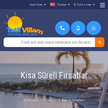
Size Özel
Türkçe
Türk Lirası
Kısa Süreli Fırsatlar
Anasayfa
Fırsatlar
Fırsat Villaları