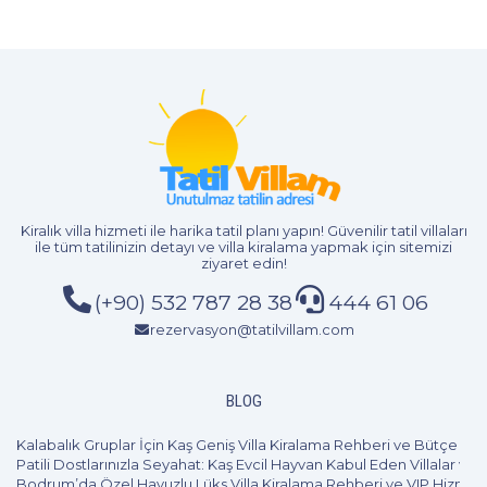
Kiralık villa hizmeti
ile harika tatil planı yapın! Güvenilir tatil villaları
ile tüm tatilinizin detayı ve
villa kiralama
yapmak için sitemizi
ziyaret edin!
(+90) 532 787 28 38
444 61 06
rezervasyon@tatilvillam.com
BLOG
Kalabalık Gruplar İçin Kaş Geniş Villa Kiralama Rehberi ve Bütçe Pl
Patili Dostlarınızla Seyahat: Kaş Evcil Hayvan Kabul Eden Villalar ve 
Bodrum’da Özel Havuzlu Lüks Villa Kiralama Rehberi ve VIP Hizmet