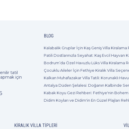
BLOG
nilir tatil
apmak için
6
Didim Koyları ve Didim'in En Güzel Plajları Reh
KIRALIK VILLA TIPLERI
VI