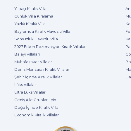
Yılbaşı Kiralık Villa
Ant
Günlük Villa Kiralama
Muğ
Yazlık Kiralık Villa
Kal
Bayramda Kiralık Havuzlu Villa
Fet
Sonsuzluk Havuzlu Villa
Kaş
2027 Erken Rezervasyon Kiralık Villalar
Pat
Balayı Villaları
Göc
Muhafazakar Villalar
Bod
Deniz Manzaralı Kiralık Villalar
Mar
Şehir İçinde Kiralık Villalar
Dal
Lüks Villalar
Ultra Lüks Villalar
Geniş Aile Grupları İçin
Doğa İçinde Kiralık Villa
Ekonomik Kiralık Villalar