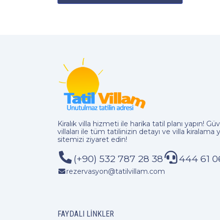
Kiralık villa hizmeti
ile harika tatil planı yapın! Güve
villaları ile tüm tatilinizin detayı ve
villa kiralama
y
sitemizi ziyaret edin!
(+90) 532 787 28 38
444 61 0
rezervasyon@tatilvillam.com
FAYDALI LINKLER