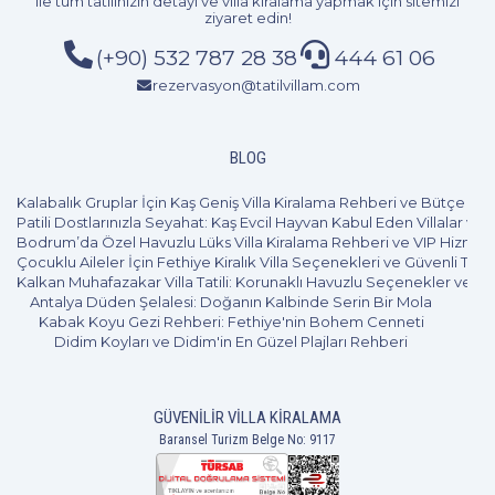
ile tüm tatilinizin detayı ve
villa kiralama
yapmak için sitemizi
ziyaret edin!
(+90) 532 787 28 38
444 61 06
rezervasyon@tatilvillam.com
BLOG
Kalabalık Gruplar İçin Kaş Geniş Villa Kiralama Rehberi ve Bütçe Pl
Patili Dostlarınızla Seyahat: Kaş Evcil Hayvan Kabul Eden Villalar ve 
Bodrum’da Özel Havuzlu Lüks Villa Kiralama Rehberi ve VIP Hizmet
Çocuklu Aileler İçin Fethiye Kiralık Villa Seçenekleri ve Güvenli Tatil
Kalkan Muhafazakar Villa Tatili: Korunaklı Havuzlu Seçenekler ve B
Antalya Düden Şelalesi: Doğanın Kalbinde Serin Bir Mola
Kabak Koyu Gezi Rehberi: Fethiye'nin Bohem Cenneti
Didim Koyları ve Didim'in En Güzel Plajları Rehberi
GÜVENILIR VILLA KIRALAMA
Baransel Turizm Belge No: 9117