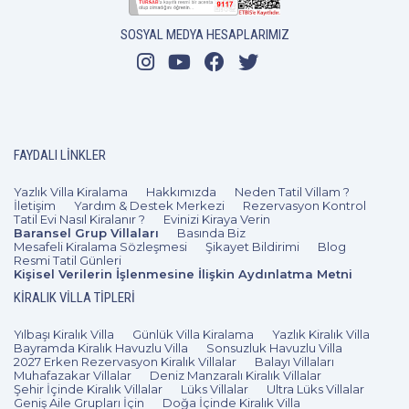
SOSYAL MEDYA HESAPLARIMIZ
FAYDALI LINKLER
Yazlık Villa Kiralama
Hakkımızda
Neden Tatil Villam ?
İletişim
Yardım & Destek Merkezi
Rezervasyon Kontrol
Tatil Evi Nasıl Kiralanır ?
Evinizi Kiraya Verin
Baransel Grup Villaları
Basında Biz
Mesafeli Kiralama Sözleşmesi
Şikayet Bildirimi
Blog
Resmi Tatil Günleri
Kişisel Verilerin İşlenmesine İlişkin Aydınlatma Metni
KIRALIK VILLA TIPLERI
Yılbaşı Kiralık Villa
Günlük Villa Kiralama
Yazlık Kiralık Villa
Bayramda Kiralık Havuzlu Villa
Sonsuzluk Havuzlu Villa
2027 Erken Rezervasyon Kiralık Villalar
Balayı Villaları
Muhafazakar Villalar
Deniz Manzaralı Kiralık Villalar
Şehir İçinde Kiralık Villalar
Lüks Villalar
Ultra Lüks Villalar
Geniş Aile Grupları İçin
Doğa İçinde Kiralık Villa