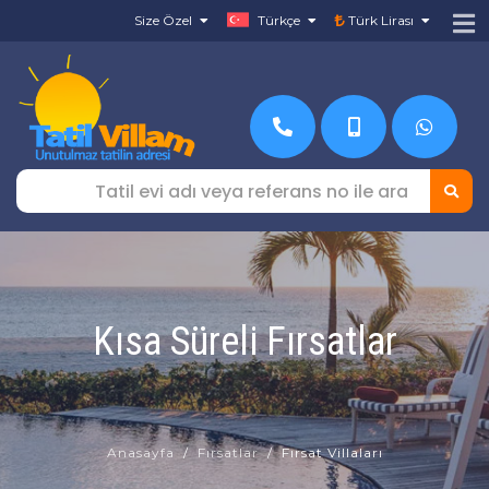
Size Özel
Türkçe
Türk Lirası
Kısa Süreli Fırsatlar
Anasayfa
Fırsatlar
Fırsat Villaları