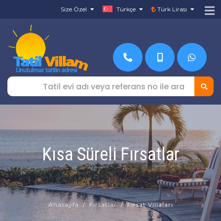
Size Özel
Türkçe
Türk Lirası
Kısa Süreli Fırsatlar
Anasayfa
Fırsatlar
Fırsat Villaları