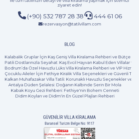
ile tüm tatilinizin detayı ve
villa kiralama
yapmak için sitemizi
ziyaret edin!
(+90) 532 787 28 38
444 61 06
rezervasyon@tatilvillam.com
BLOG
Kalabalık Gruplar İçin Kaş Geniş Villa Kiralama Rehberi ve Bütçe Pl
Patili Dostlarınızla Seyahat: Kaş Evcil Hayvan Kabul Eden Villalar ve 
Bodrum’da Özel Havuzlu Lüks Villa Kiralama Rehberi ve VIP Hizmet
Çocuklu Aileler İçin Fethiye Kiralık Villa Seçenekleri ve Güvenli Tatil
Kalkan Muhafazakar Villa Tatili: Korunaklı Havuzlu Seçenekler ve B
Antalya Düden Şelalesi: Doğanın Kalbinde Serin Bir Mola
Kabak Koyu Gezi Rehberi: Fethiye'nin Bohem Cenneti
Didim Koyları ve Didim'in En Güzel Plajları Rehberi
GÜVENILIR VILLA KIRALAMA
Baransel Turizm Belge No: 9117