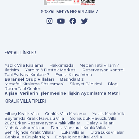
SOSYAL MEDYA HESAPLARIMIZ
FAYDALI LINKLER
Yazlık Villa Kiralama
Hakkımızda
Neden Tatil Villam ?
İletişim
Yardım & Destek Merkezi
Rezervasyon Kontrol
Tatil Evi Nasıl Kiralanır ?
Evinizi Kiraya Verin
Baransel Grup Villaları
Basında Biz
Mesafeli Kiralama Sözleşmesi
Şikayet Bildirimi
Blog
Resmi Tatil Günleri
Kişisel Verilerin İşlenmesine İlişkin Aydınlatma Metni
KIRALIK VILLA TIPLERI
Yılbaşı Kiralık Villa
Günlük Villa Kiralama
Yazlık Kiralık Villa
Bayramda Kiralık Havuzlu Villa
Sonsuzluk Havuzlu Villa
2027 Erken Rezervasyon Kiralık Villalar
Balayı Villaları
Muhafazakar Villalar
Deniz Manzaralı Kiralık Villalar
Şehir İçinde Kiralık Villalar
Lüks Villalar
Ultra Lüks Villalar
Geniş Aile Grupları İçin
Doğa İçinde Kiralık Villa