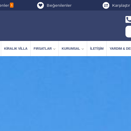
enler
Beğenilenler
Karşılaştır
1
KIRALIK VILLA
FIRSATLAR
KURUMSAL
İLETIŞIM
YARDIM & D