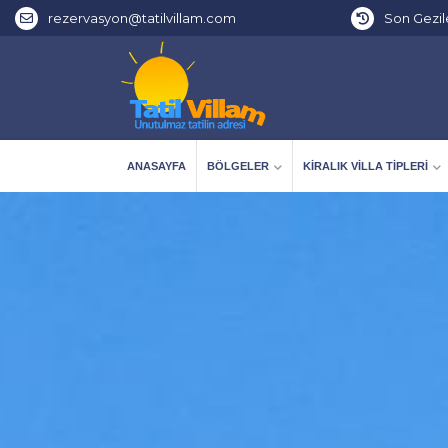
rezervasyon@tatilvillam.com
Son Gezil
ANASAYFA
BÖLGELER
KIRALIK VILLA TIPLERI