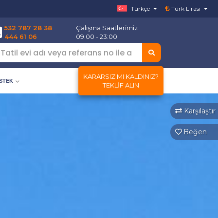
Türkçe
Türk Lirası
532 787 28 38
Çalışma Saatlerimiz
444 61 06
09.00 - 23:00
KARARSIZ MI KALDINIZ?
ESTEK
TEKLIF ALIN
Karşılaştır
Beğen