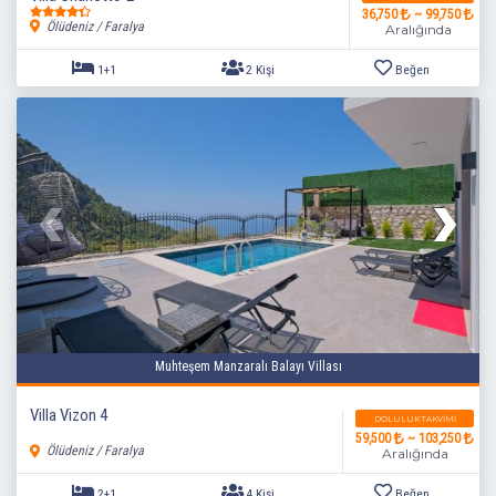
36,750
~ 99,750
Ölüdeniz / Faralya
Aralığında
1+1
2 Kişi
Beğen
Muhteşem Manzaralı Balayı Villası
Villa Vizon 4
DOLULUK TAKVIMI
59,500
~ 103,250
Ölüdeniz / Faralya
Aralığında