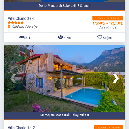
Deniz Manzaralı & Jakuzili & Saunalı
Villa Charlotte-1
DOLULUK TAKVIMI
47,250
~ 122,500
Ölüdeniz / Faralya
Aralığında
2+1
4 Kişi
Beğen
Muhteşem Manzaralı Balayı Villası
Villa Charlotte-2
DOLULUK TAKVIMI