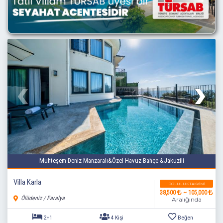
1+1
2 Kişi
Beğen
Muhteşem Deniz Manzaralı&Özel Havuz-Bahçe &Jakuzili
Villa Karla
DOLULUK TAKVIMI
38,500
~ 105,000
Ölüdeniz / Faralya
Aralığında