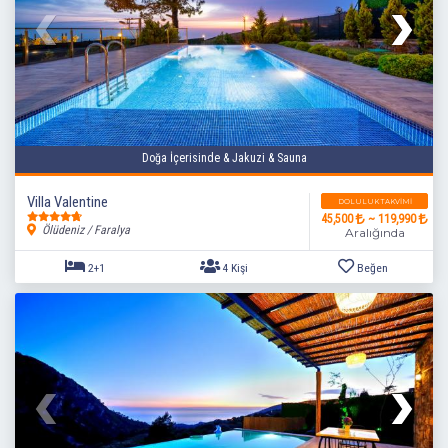
Doğa İçerisinde & Jakuzi & Sauna
Villa Valentine
DOLULUK TAKVIMI
45,500
~ 119,990
Ölüdeniz / Faralya
Aralığında
2+1
4 Kişi
Beğen