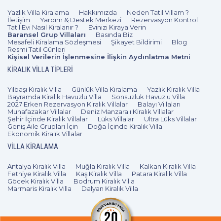
sahip olabilmenin yolu açılıyor. Müşteriler, kiralama
Yazlık Villa Kiralama
Hakkımızda
Neden Tatil Villam ?
koşullarını, vadeleri ve ödeme şekillerini seçerken, kendi
İletişim
Yardım & Destek Merkezi
Rezervasyon Kontrol
Tatil Evi Nasıl Kiralanır ?
Evinizi Kiraya Verin
bütçelerine göre karar verebiliyor. Faralya villa kiralama
Baransel Grup Villaları
Basında Biz
hizmetini sunulan fiyat avantajlarıyla alan tatilciler,
Mesafeli Kiralama Sözleşmesi
Şikayet Bildirimi
Blog
Resmi Tatil Günleri
unutulmaz anılar biriktirerek dönüş yoluna koyuluyor.
Kişisel Verilerin İşlenmesine İlişkin Aydınlatma Metni
KIRALIK VILLA TIPLERI
Faralya Gezilecek Yerler
Yılbaşı Kiralık Villa
Günlük Villa Kiralama
Yazlık Kiralık Villa
Tatiliniz için tercih edeceğiniz Faralya villa keyfiyle, size
Bayramda Kiralık Havuzlu Villa
Sonsuzluk Havuzlu Villa
2027 Erken Rezervasyon Kiralık Villalar
açılan huzurlu Likya Yolu’nun eşsiz antik güzelliklerine,
Balayı Villaları
Muhafazakar Villalar
Deniz Manzaralı Kiralık Villalar
Kabak Koyu’nun dingin tabiatına, Ölüdeniz’in cennetten
Şehir İçinde Kiralık Villalar
Lüks Villalar
Ultra Lüks Villalar
Geniş Aile Grupları İçin
Doğa İçinde Kiralık Villa
bir parça olan doğasına, Kelebekler Vadisi’nin insanı
Ekonomik Kiralık Villalar
büyüleyen florasına şahit oluyorsunuz. Ayrıca
VILLA KIRALAMA
katılacağınız tekne turları ile civardaki adaları da gezme
şansına sahipsiniz. Yine, köy içindeki yerel güzellikler,
Antalya Kiralık Villa
Muğla Kiralık Villa
Kalkan Kiralık Villa
Fethiye Kiralık Villa
Kaş Kiralık Villa
Patara Kiralık Villa
Saklıkent’teki şelaleler, sık ormanlar, Faralya’nın doğası
Göcek Kiralık Villa
Bodrum Kiralık Villa
tarafından, daha keyifli bir tatil için sizlere hediye ediliyor.
Marmaris Kiralık Villa
Dalyan Kiralık Villa
Faralya Kiralık Villa Fiyatları