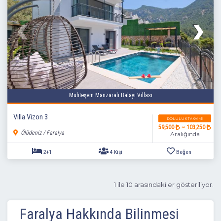
Muhteşem Manzaralı Balayı Villası
Villa Vizon 3
DOLULUK TAKVIMI
59,500
~ 103,250
Ölüdeniz / Faralya
Aralığında
1+1
2 Kişi
Beğen
1 ile 10 arasındakiler gösteriliyor.
Faralya Hakkında Bilinmesi