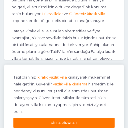
parçalarına çok kısa bir mesafede bulunan Faralya
bölgesi, villa turizmi için oldukça değerli bir konuma
sahip bulunuyor.
Lüks villalar
ve
Ölüdeniz kiralık villa
seçenekleri ile bölge, nefis bir tatil olanağı sunuyor.
Faralya kiralık villa ile sunulan alternatifler ve fiyat
avantajları, sizin ve sevdiklerinizin huzur içinde unutulmaz
bir tatil fırsatı yakalamasına destek veriyor. Sahip olunan
ödeme planına göre TatilVillam’ın sunduğu Faralya kiralık
villa alternatifleri, huzur içinde bir tatilin anahtarı oluyor.
Faralya, deyim yerindeyse geç keşfedilen bir mücevher
gibi önündeki engin denizleri seyrediyor. Tatilcilerin,
Tatil planınızı
kiralık yazlık villa
kiralayarak mükemmel
ülkemizdeki bir numaralı adresi olan; Ölüdeniz, Kabak
hale getirin. Güvenilir
yazlık villa kiralama
hizmetimiz ile
Koyu, Kelebekler Vadisi’nin yanı sıra birçok antik kent ve
her detayı düşünülmüş tatil villalarımızda unutulmaz
doğa harikası yeryüzü oluşumlarını da ziyaret etmenize
anlar yaşayın. Güvenilir tatil villaları ile tüm tatilinizin
olanak tanıyor. TatilVillam, Faralya kiralık villa
detayı ve villa kiralama yapmak için sitemizi ziyaret
alternatiflerini cezbedici bir seçenek haline getiriyor.
edin!
Faralya’ya, Fethiye’den kalkan dolmuşlarla ya da kendi
VILLA KIRALA
aracınızla gelecekseniz; en fazla yarım saat süren bir