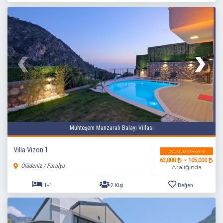
Muhteşem Manzaralı Balayı Villası
Villa Vizon 1
DOLULUK TAKVIMI
63,000
~ 105,000
Ölüdeniz / Faralya
Aralığında
2+1
4 Kişi
Beğen