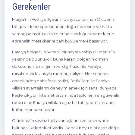
Gerekenler
Muğla’nın Fethiye ilçesinin dünyaca tanınan Ölüdeniz
bölgesi, deniz sporlarından doğa turizmine ve hatta
yamaç paraşütü aktivitelerine sunduğu seçeneklerle
adrenalin meraklılarını dahi büyülemeyi başarıyor.
Faralya bölgesi, 7/24 canlı bir hayata sahip Ölüdeniz’in
yakınında bulunuyor. Buna karşın bölgenin orman
dokusunun fazlalığının verdiği huzur ile Faralya,
misafirlerini fazlasıyla memnun kılıyor. Her sene bir
öncekinden daha fazla tatilci, TatilVillam ile Faralya
villaları avantajlarını deneyimlemek için sanal dünyada
keşfe çıkıyor. İnternet ortamında tatilcilerin en güvenilir
rotası olan Faralya villaları eşsiz bir tatil yapma fırsatını
2+1
4 Kişi
Beğen
kullanıcılarına sunuyor.
Ölüdeniz’in sayısız tatil avantajlarına ve çevresinde
bulunan; Kelebekler Vadisi, Kabak Koyu gibi eşsiz doğa