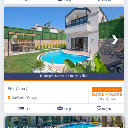
Muhteşem Manzaralı Balayı Villası
2+1
4 Kişi
Beğen
Villa Vizon 2
DOLULUK TAKVIMI
63,000
~ 105,000
Ölüdeniz / Faralya
Aralığında