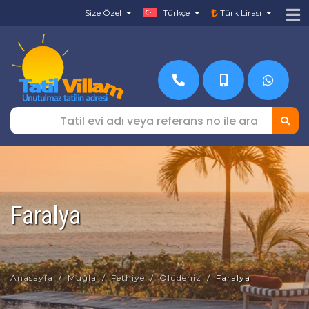
Size Özel
Türkçe
Türk Lirası
Faralya
Anasayfa
Muğla
Fethiye
Ölüdeniz
Faralya