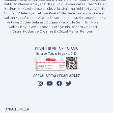
olmadan kiralanacak villa alternatifleri, yıl boyu çekilen iş
Patili Dostlarınızla Seyahat: Kaş Evcil Hayvan Kabul Eden Villalar ve 
stresini bir anda ruhunuzdan koparacak kudrette
Bodrum’da Özel Havuzlu Lüks Villa Kiralama Rehberi ve VIP Hizmet
Çocuklu Aileler İçin Fethiye Kiralık Villa Seçenekleri ve Güvenli Tatil
görünüyor. Ölüdeniz bölgesine dair sunulan en gözde
Kalkan Muhafazakar Villa Tatili: Korunaklı Havuzlu Seçenekler ve B
seçeneklerden olan Faralya kiralık villalar, tatilcilerin
Antalya Düden Şelalesi: Doğanın Kalbinde Serin Bir Mola
huzurlu ve keyifli bir tatil fırsatı yakalamasına olanak
Kabak Koyu Gezi Rehberi: Fethiye'nin Bohem Cenneti
Didim Koyları ve Didim'in En Güzel Plajları Rehberi
tanıyor.
Faralya Villa Kiralama
GÜVENILIR VILLA KIRALAMA
Seçenekleri
Baransel Turizm Belge No: 9117
Faralyada kiralık villa tutacak tatilciler, birçok seçeneğe
TatilVillam'ın sunduğu birbirinden eşsiz alternatiflerle
SOSYAL MEDYA HESAPLARIMIZ
sahip oluyor. Yeni evli çiftler için; balayı villaları, geniş
aileler için; büyük metrekareye sahip villa alternatifleri,
havuzlu veya otoparklı villa seçenekleri, yeni misafirlerini
bekliyor. Ayrıca,
Faralya kiralık villaları için sunulan ödeme koşullarıyla da
FAYDALI LINKLER
tatilcilere ekonomik açıdan avantajlı ödeme fırsatlarına