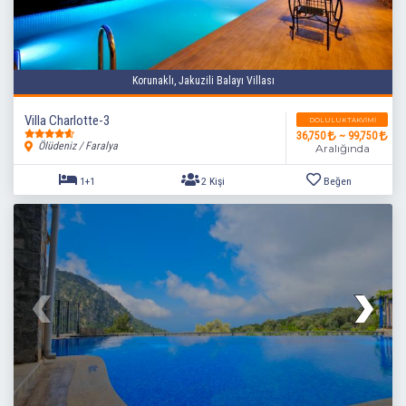
Korunaklı, Jakuzili Balayı Villası
Villa Charlotte-3
DOLULUK TAKVIMI
36,750
~ 99,750
Ölüdeniz / Faralya
Aralığında
1+1
2 Kişi
Beğen