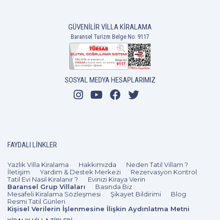
GÜVENILIR VILLA KIRALAMA
Baransel Turizm Belge No: 9117
SOSYAL MEDYA HESAPLARIMIZ
3+1
6 Kişi
Beğen
FAYDALI LINKLER
Yazlık Villa Kiralama
Hakkımızda
Neden Tatil Villam ?
İletişim
Yardım & Destek Merkezi
Rezervasyon Kontrol
Tatil Evi Nasıl Kiralanır ?
Evinizi Kiraya Verin
Baransel Grup Villaları
Basında Biz
Mesafeli Kiralama Sözleşmesi
Şikayet Bildirimi
Blog
Resmi Tatil Günleri
Kişisel Verilerin İşlenmesine İlişkin Aydınlatma Metni