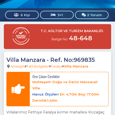
6 Kişi
3+1
2 Yorum
T.C. KÜLTÜR VE TURİZM BAKANLIĞI
48-648
Belge No:
Villa Manzara
- Ref. No:969835
Anasayfa
Tatil Bölgeleri
Faralya
Villa Manzara
Öne Çıkan Özelikler
Muhteşem Doğa ve Deniz Manzaralı
Villa
Havuz Ölçüleri
En: 4.70m Boy: 17.00m
Derinlik:1.40m
Villalarımız Fethiye Faralya kirme mahallesi Kozağaç