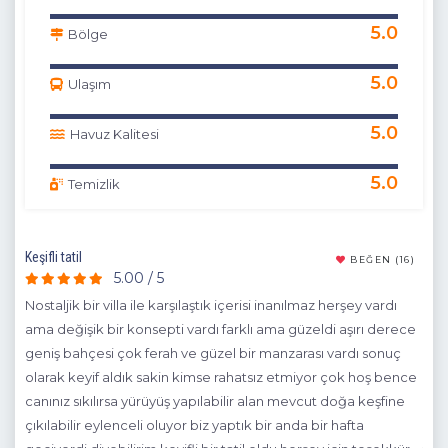
5.0
Bölge
5.0
Ulaşım
5.0
Havuz Kalitesi
5.0
Temizlik
Keşifli tatil
Fera
(11)
BEĞEN
(16)
5.00 / 5
ız
Nostaljik bir villa ile karşılaştık içerisi inanılmaz herşey vardı
Muh
dik
ama değişik bir konsepti vardı farklı ama güzeldi aşırı derece
hari
a
geniş bahçesi çok ferah ve güzel bir manzarası vardı sonuç
ger
olarak keyif aldık sakin kimse rahatsız etmiyor çok hoş bence
işl
canınız sıkılırsa yürüyüş yapılabilir alan mevcut doğa keşfine
gel
çıkılabilir eylenceli oluyor biz yaptık bir anda bir hafta