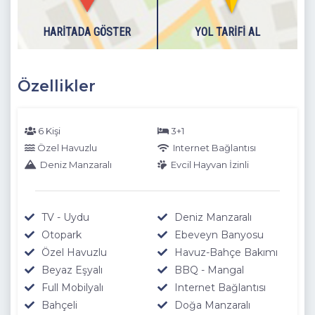
HARITADA GÖSTER
YOL TARIFI AL
Dışarıdaki havuzlarımız 1 Kasım - 30 Nisan tarihlerinde hava
şartlarından dolayı kullanıma kapatılmasından dolayı
boşaltılmaktadır.
Özellikler
6 Kişi
3+1
Özel Havuzlu
Internet Bağlantısı
Deniz Manzaralı
Evcil Hayvan İzinli
TV - Uydu
Deniz Manzaralı
Otopark
Ebeveyn Banyosu
Özel Havuzlu
Havuz-Bahçe Bakımı
Beyaz Eşyalı
BBQ - Mangal
Full Mobilyalı
Internet Bağlantısı
Bahçeli
Doğa Manzaralı