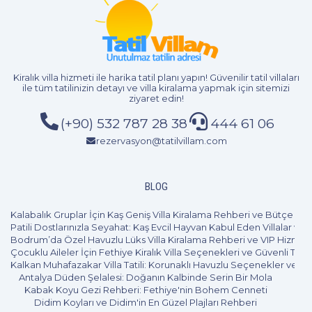
Kiralık villa hizmeti
ile harika tatil planı yapın! Güvenilir tatil villaları
ile tüm tatilinizin detayı ve
villa kiralama
yapmak için sitemizi
ziyaret edin!
(+90) 532 787 28 38
444 61 06
rezervasyon@tatilvillam.com
1+1
2 Kişi
Beğen
BLOG
Kalabalık Gruplar İçin Kaş Geniş Villa Kiralama Rehberi ve Bütçe Pl
Patili Dostlarınızla Seyahat: Kaş Evcil Hayvan Kabul Eden Villalar ve 
Bodrum’da Özel Havuzlu Lüks Villa Kiralama Rehberi ve VIP Hizmet
Çocuklu Aileler İçin Fethiye Kiralık Villa Seçenekleri ve Güvenli Tatil
Kalkan Muhafazakar Villa Tatili: Korunaklı Havuzlu Seçenekler ve B
Antalya Düden Şelalesi: Doğanın Kalbinde Serin Bir Mola
Kabak Koyu Gezi Rehberi: Fethiye'nin Bohem Cenneti
Didim Koyları ve Didim'in En Güzel Plajları Rehberi