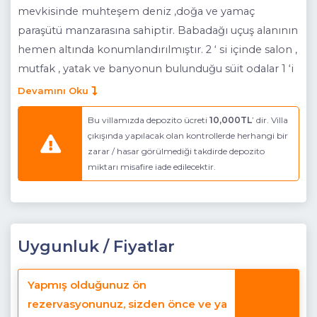
mevkisinde muhteşem deniz ,doğa ve yamaç
paraşütü manzarasına sahiptir. Babadağı uçuş alanının
hemen altında konumlandırılmıştır. 2 ‘ si içinde salon ,
mutfak , yatak ve banyonun bulunduğu süit odalar 1 ‘i
de 1+1 suit olmak üzere 3 ayrı villa olup 3 ailenin çok
Devamını Oku
rahat ederek tatil yapabilecekleri farklı ve özel bir
Bu villamızda depozito ücreti
10,000TL
’ dir. Villa
mimariye sahiptir.
Etkileyici gün batımı eşliğinde
çıkışında yapılacak olan kontrollerde herhangi bir
kahvenizi yudumlarken uçsuz bucaksız okyanusu
zarar / hasar görülmediği takdirde depozito
izleyip , bir yandan da üzerinizden süzülerek geçip
miktarı misafire iade edilecektir.
giden yamaç paraşütü yapan insanları izlemek
muhteşem bir duygu olsa gerek. Sessiz sakin , sadece
sevdiklerinizle bir arada harika bir tatil yapmaya ne
dersiniz ?
Uygunluk / Fiyatlar
Not : Ölüdeniz plajına 18 km mesafesi
Yapmış olduğunuz ön
bulunmaktadır. Kirme mahalesine 5 km mesafesi
rezervasyonunuz, sizden önce ve ya
olup villaya giden yolun son 1.5 kmsi stabilize