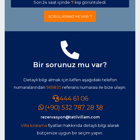
Son 24 saat içinde
7
kişi görüntüledi.
SORULARINIZ MI VAR ?
Bir sorunuz mu var?
Detaylı bilgi almak için lütfen aşağıdaki telefon
numaralarından
969835
referans numarası ile bize ulaşın.
444 61 06
(+90) 532 787 28 38
rezervasyon@tatilvillam.com
Villa kiralama
fiyatları hakkında detaylı bilgi alarak
bütçenize uygun bir seçim yapın.