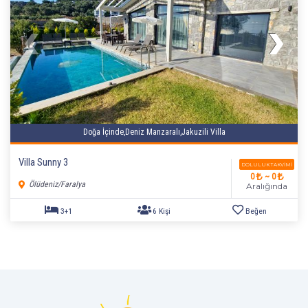
Doğa İçinde,Deniz Manzaralı,Jakuzili Villa
Villa Sunny 3
1+1
2 Kişi
Beğen
DOLULUK TAKVIMI
0
~ 0
Ölüdeniz/Faralya
Aralığında