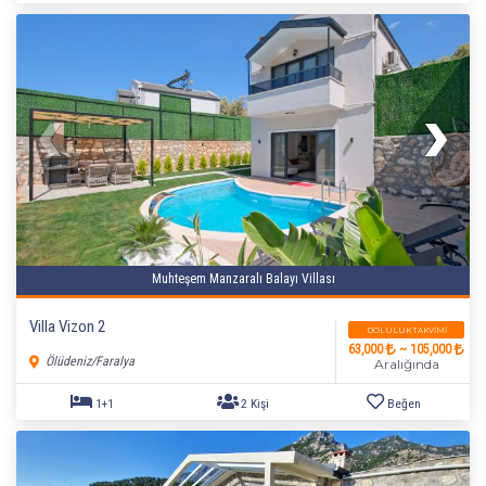
Muhteşem Manzaralı Balayı Villası
Villa Vizon 2
DOLULUK TAKVIMI
63,000
~ 105,000
Ölüdeniz/Faralya
Aralığında