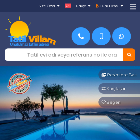
Size Özel
Türkçe
Türk Lirası
Resimlere Bak
Karşılaştır
Beğen