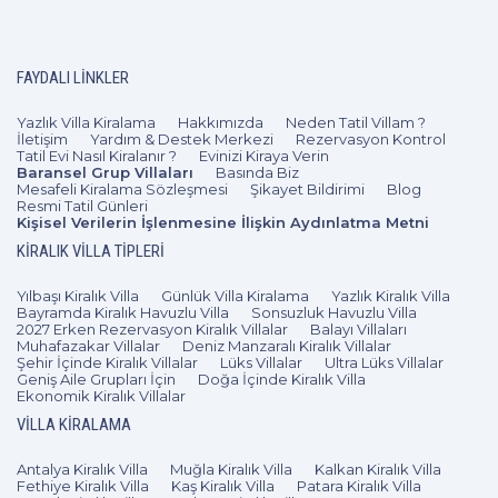
FAYDALI LINKLER
Yazlık Villa Kiralama
Hakkımızda
Neden Tatil Villam ?
İletişim
Yardım & Destek Merkezi
Rezervasyon Kontrol
Tatil Evi Nasıl Kiralanır ?
Evinizi Kiraya Verin
Baransel Grup Villaları
Basında Biz
Mesafeli Kiralama Sözleşmesi
Şikayet Bildirimi
Blog
Resmi Tatil Günleri
Kişisel Verilerin İşlenmesine İlişkin Aydınlatma Metni
KIRALIK VILLA TIPLERI
Yılbaşı Kiralık Villa
Günlük Villa Kiralama
Yazlık Kiralık Villa
Bayramda Kiralık Havuzlu Villa
Sonsuzluk Havuzlu Villa
2027 Erken Rezervasyon Kiralık Villalar
Balayı Villaları
Muhafazakar Villalar
Deniz Manzaralı Kiralık Villalar
Şehir İçinde Kiralık Villalar
Lüks Villalar
Ultra Lüks Villalar
Geniş Aile Grupları İçin
Doğa İçinde Kiralık Villa
Ekonomik Kiralık Villalar
VILLA KIRALAMA
Antalya Kiralık Villa
Muğla Kiralık Villa
Kalkan Kiralık Villa
Fethiye Kiralık Villa
Kaş Kiralık Villa
Patara Kiralık Villa