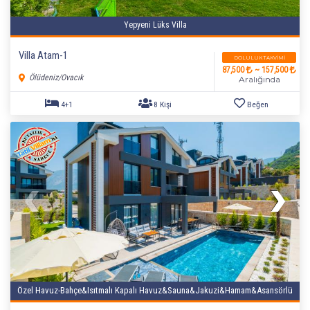
Yepyeni Lüks Villa
Villa Atam-1
DOLULUK TAKVIMI
87,500
~ 157,500
Ölüdeniz/Ovacık
Aralığında
Özel Havuz-Bahçe&Isıtmalı Kapalı Havuz&Sauna&Jakuzi&Hamam&Asansörlü