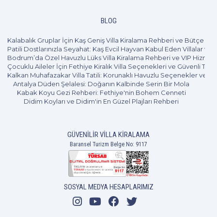
4+1
8 Kişi
Beğen
BLOG
Kalabalık Gruplar İçin Kaş Geniş Villa Kiralama Rehberi ve Bütçe Pl
Patili Dostlarınızla Seyahat: Kaş Evcil Hayvan Kabul Eden Villalar ve 
Bodrum’da Özel Havuzlu Lüks Villa Kiralama Rehberi ve VIP Hizmet
Çocuklu Aileler İçin Fethiye Kiralık Villa Seçenekleri ve Güvenli Tatil
Kalkan Muhafazakar Villa Tatili: Korunaklı Havuzlu Seçenekler ve B
Antalya Düden Şelalesi: Doğanın Kalbinde Serin Bir Mola
Kabak Koyu Gezi Rehberi: Fethiye'nin Bohem Cenneti
Didim Koyları ve Didim'in En Güzel Plajları Rehberi
GÜVENILIR VILLA KIRALAMA
Baransel Turizm Belge No: 9117
SOSYAL MEDYA HESAPLARIMIZ
3+1
6 Kişi
Beğen