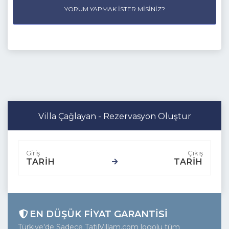
YORUM YAPMAK İSTER MISINIZ?
Villa Çağlayan - Rezervasyon Oluştur
TARİH
TARİH
EN DÜŞÜK FIYAT GARANTISI
Türkiye'de Sadece TatilVillam.com logolu tüm