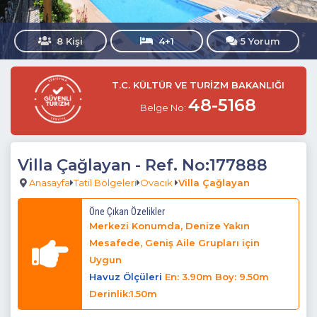
8 Kişi
4+1
5 Yorum
T.C. KÜLTÜR VE TURİZM BAKANLIĞI
48-5168
Belge No:
Villa Çağlayan
- Ref. No:177888
Anasayfa
Tatil Bölgeleri
Ovacık
Villa Çağlayan
Öne Çıkan Özelikler
Merkezi Konumda, Denize Yakın
Mesafede, Geniş Aile Grupları için
Uygun
Havuz Ölçüleri
En: 3.90m Boy: 9.50m
Derinlik:1.50m