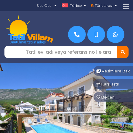
Size Özel
Türkçe
Türk Lirası
Resimlere Bak
Karşılaştır
Beğen