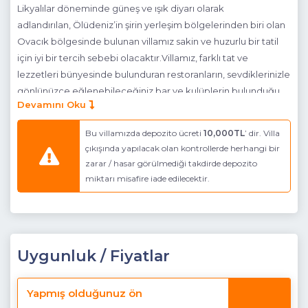
Likyalılar döneminde güneş ve ışık diyarı olarak
adlandırılan, Ölüdeniz’in şirin yerleşim bölgelerinden biri olan
Ovacık bölgesinde bulunan villamız sakin ve huzurlu bir tatil
için iyi bir tercih sebebi olacaktır.Villamız, farklı tat ve
lezzetleri bünyesinde bulunduran restoranların, sevdiklerinizle
gönlünüzce eğlenebileceğiniz bar ve kulüplerin bulunduğu
Devamını Oku
Ovacık ve Hisarönü merkeze sadece yürüyüş
mesafesindedir.Ünlü Mendos Dağı ve Babadağı esintileriyle
Bu villamızda depozito ücreti
10,000TL
’ dir. Villa
muhteşem bir lokasyonda yer alan, geniş bir bahçeye sahip
çıkışında yapılacak olan kontrollerde herhangi bir
olan villamızda, keyfinizce zaman geçirirken aynı zamanda
zarar / hasar görülmediği takdirde depozito
dünyaca ünlü Ölüdeniz plajına hemen villamızın aşağısından
miktarı misafire iade edilecektir.
geçen Ölüdeniz dolmuşlarıyla ulaşabilirsiniz.
Villa Ekstraları
: İnternet, Masa tenisi, Kamelya, Şömine
,
Açık
duş, Kamera sistemi...
Uygunluk / Fiyatlar
Havuz Katı Teras:
Güneşlenme alanı, Özel havuz, Özel
bahçe, Kamelya,Açık duş, Otopark
Yapmış olduğunuz ön
Detayları:
6 adet şezlong, Oturma grubu, Mangal, Güneş