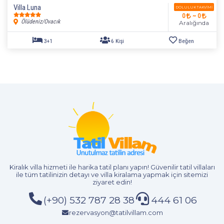
Villa Luna
DOLULUK TAKVIMI
0
~ 0
4+1
8 Kişi
Beğen
Ölüdeniz/Ovacık
Aralığında
Kiralık villa hizmeti
ile harika tatil planı yapın! Güvenilir tatil villaları
ile tüm tatilinizin detayı ve
villa kiralama
yapmak için sitemizi
ziyaret edin!
(+90) 532 787 28 38
444 61 06
rezervasyon@tatilvillam.com