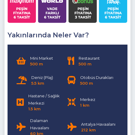
dolabı, Banyo
3.Yatak Odası:
Suit Aile Yatak Odası (2. Katta)
Detayları:
Çift kişilik yatak, Komidin, Klima, Elbise dolabı,
Banyo, Balkon
Yakınlarında Neler Var?
4.Yatak Odası:
Suit Aile Yatak Odası (2.Katta)
Detayları:
Çift kişilik yatak, Komidin, Klima, Elbise dolabı,
Mini Market
Restaurant
Banyo,Balkon
500 m
500 m
Not:
Bu villamızda depozito ücreti 10000 TL' dir. Villa çıkışında
yapılacak olan kontrollerde herhangi bir zarar / hasar
Deniz (Plaj)
Otobüs Durakları
5.5 km
500 m
görülmediği takdirde depozito miktarı misafire iade
edilecektir.
Hastane / Sağlık
Merkez
Dışarıdaki havuzlarımız 1 Kasım - 30 Nisan tarihlerinde hava
Merkezi
1 km
1.5 km
şartlarından dolayı kullanıma kapatılmasından dolayı
boşaltılmaktadır.
Dalaman
Antalya Havaalanı
Havaalanı
212 km
60 km