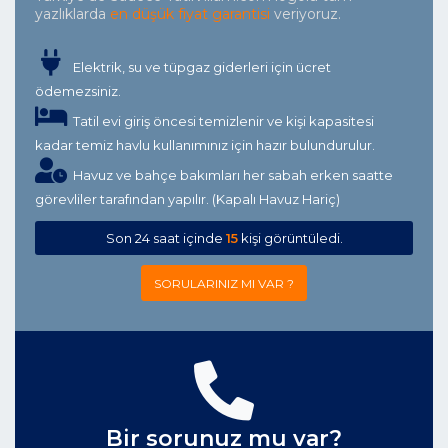
yazlıklarda
en düşük fiyat garantisi
veriyoruz.
Elektrik, su ve tüpgaz giderleri için ücret
ödemezsiniz.
Tatil evi giriş öncesi temizlenir ve kişi kapasitesi
kadar temiz havlu kullanımınız için hazır bulundurulur.
Havuz ve bahçe bakımları her sabah erken saatte
görevliler tarafından yapılır. (Kapalı Havuz Hariç)
Son 24 saat içinde
15
kişi görüntüledi.
SORULARINIZ MI VAR ?
Bir sorunuz mu var?