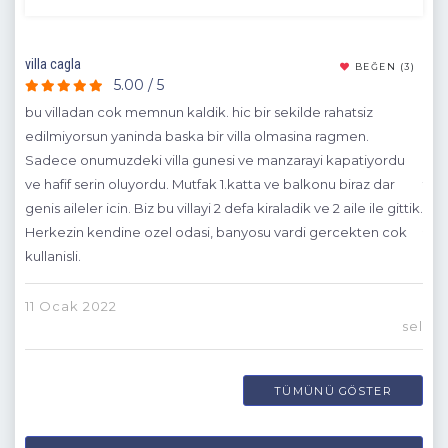
villa cagla
(4)
BEĞEN
(3)
5.00 / 5
n
bu villadan cok memnun kaldik. hic bir sekilde rahatsiz
Hiz
edilmiyorsun yaninda baska bir villa olmasina ragmen.
pro
ve
Sadece onumuzdeki villa gunesi ve manzarayi kapatiyordu
mar
ve hafif serin oluyordu. Mutfak 1.katta ve balkonu biraz dar
tem
genis aileler icin. Biz bu villayi 2 defa kiraladik ve 2 aile ile gittik.
Herkezin kendine ozel odasi, banyosu vardi gercekten cok
23 
kullanisli.
11 Ocak 2022
sel
kan
TÜMÜNÜ GÖSTER