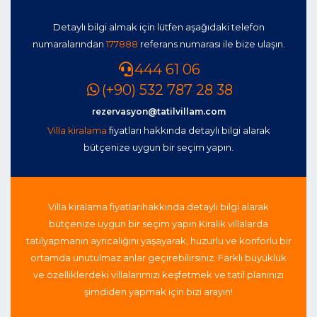
Detaylı bilgi almak için lütfen aşağıdaki telefon
numaralarından
177888
referans numarası ile bize ulaşın.
444 61 06
(+90) 532 787 28 38
rezervasyon@tatilvillam.com
Villa kiralama
fiyatları hakkında detaylı bilgi alarak
bütçenize uygun bir seçim yapın.
Villa kiralama fiyatları
hakkında detaylı bilgi alarak
bütçenize uygun bir seçim yapın.
Kiralık villalarda
tatil
yapmanın ayrıcalığını yaşayarak, huzurlu ve konforlu bir
ortamda unutulmaz anlar geçirebilirsiniz. Farklı büyüklük
ve özelliklerdeki villalarımızı keşfetmek ve tatil planınızı
şimdiden yapmak için bizi arayın!