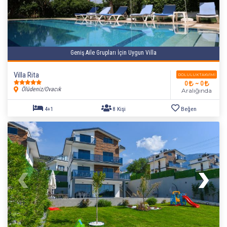
Geniş Aile Grupları İçin Uygun Villa
Villa Rita
DOLULUK TAKVIMI
0
~ 0
Ölüdeniz/Ovacık
Aralığında