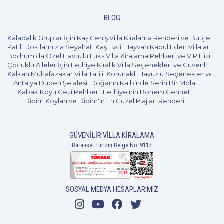
BLOG
Kalabalık Gruplar İçin Kaş Geniş Villa Kiralama Rehberi ve Bütçe Pl
Patili Dostlarınızla Seyahat: Kaş Evcil Hayvan Kabul Eden Villalar ve 
Bodrum’da Özel Havuzlu Lüks Villa Kiralama Rehberi ve VIP Hizmet
Çocuklu Aileler İçin Fethiye Kiralık Villa Seçenekleri ve Güvenli Tatil
Kalkan Muhafazakar Villa Tatili: Korunaklı Havuzlu Seçenekler ve B
Antalya Düden Şelalesi: Doğanın Kalbinde Serin Bir Mola
Kabak Koyu Gezi Rehberi: Fethiye'nin Bohem Cenneti
Didim Koyları ve Didim'in En Güzel Plajları Rehberi
GÜVENILIR VILLA KIRALAMA
Baransel Turizm Belge No: 9117
3+1
6 Kişi
Beğen
SOSYAL MEDYA HESAPLARIMIZ