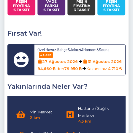
şartlarından dolayı kullanıma kapatılmasından dolayı
boşaltılmaktadır.
Fırsat Var!
Özel Havuz-Bahçe&Jakuzi&Hamam&Sauna
4 Gece
27 Ağustos 2026
31 Ağustos 2026
84,660
'den
79,950
Kazancınız
4,710
Yakınlarında Neler Var?
Hastane / Sağlık
Mini Market
Merkezi
2 km
4.5 km