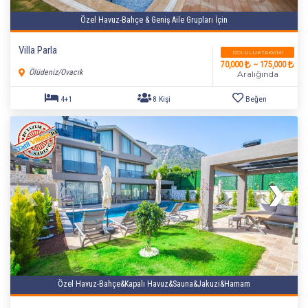
Özel Havuz-Bahçe & Geniş Aile Grupları İçin
Villa Parla
DOLULUK TAKVIMI
70,000
~ 175,000
Ölüdeniz/Ovacık
Aralığında
5+2
10 Kişi
Beğen
Özel Havuz-Bahçe&Kapalı Havuz&Sauna&Jakuzi&Hamam