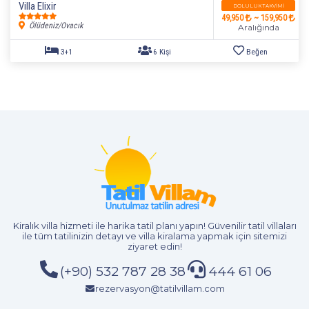
Villa Elixir
DOLULUK TAKVIMI
49,950
~ 159,950
Ölüdeniz/Ovacık
Aralığında
Kiralık villa hizmeti
ile harika tatil planı yapın! Güvenilir tatil villaları
ile tüm tatilinizin detayı ve
villa kiralama
yapmak için sitemizi
ziyaret edin!
4+1
8 Kişi
Beğen
(+90) 532 787 28 38
444 61 06
rezervasyon@tatilvillam.com