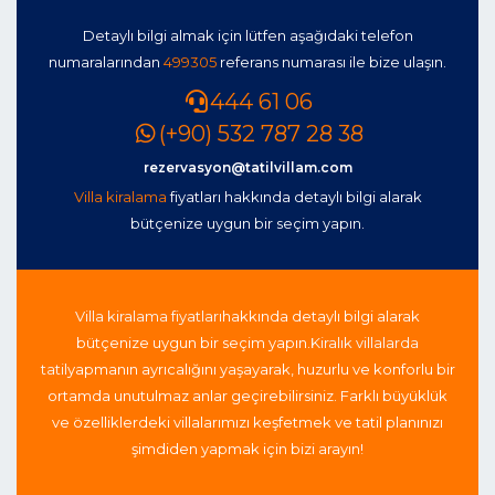
Detaylı bilgi almak için lütfen aşağıdaki telefon
numaralarından
499305
referans numarası ile bize ulaşın.
444 61 06
(+90) 532 787 28 38
rezervasyon@tatilvillam.com
Villa kiralama
fiyatları hakkında detaylı bilgi alarak
bütçenize uygun bir seçim yapın.
Villa kiralama fiyatları
hakkında detaylı bilgi alarak
bütçenize uygun bir seçim yapın.
Kiralık villalarda
tatil
yapmanın ayrıcalığını yaşayarak, huzurlu ve konforlu bir
ortamda unutulmaz anlar geçirebilirsiniz. Farklı büyüklük
ve özelliklerdeki villalarımızı keşfetmek ve tatil planınızı
şimdiden yapmak için bizi arayın!