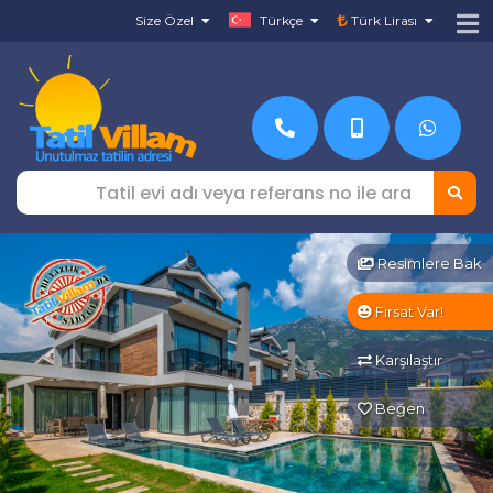
Size Özel
Türkçe
Türk Lirası
Resimlere Bak
Fırsat Var!
Karşılaştır
Beğen