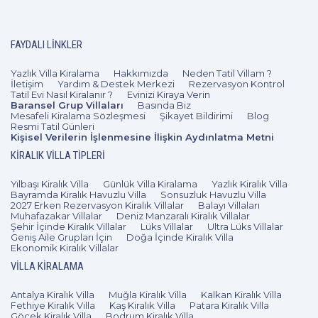
FAYDALI LINKLER
Yazlık Villa Kiralama
Hakkımızda
Neden Tatil Villam ?
İletişim
Yardım & Destek Merkezi
Rezervasyon Kontrol
Tatil Evi Nasıl Kiralanır ?
Evinizi Kiraya Verin
Baransel Grup Villaları
Basında Biz
Mesafeli Kiralama Sözleşmesi
Şikayet Bildirimi
Blog
Resmi Tatil Günleri
Kişisel Verilerin İşlenmesine İlişkin Aydınlatma Metni
KIRALIK VILLA TIPLERI
Yılbaşı Kiralık Villa
Günlük Villa Kiralama
Yazlık Kiralık Villa
Bayramda Kiralık Havuzlu Villa
Sonsuzluk Havuzlu Villa
2027 Erken Rezervasyon Kiralık Villalar
Balayı Villaları
Muhafazakar Villalar
Deniz Manzaralı Kiralık Villalar
Şehir İçinde Kiralık Villalar
Lüks Villalar
Ultra Lüks Villalar
Geniş Aile Grupları İçin
Doğa İçinde Kiralık Villa
Ekonomik Kiralık Villalar
VILLA KIRALAMA
Antalya Kiralık Villa
Muğla Kiralık Villa
Kalkan Kiralık Villa
Fethiye Kiralık Villa
Kaş Kiralık Villa
Patara Kiralık Villa
Göcek Kiralık Villa
Bodrum Kiralık Villa