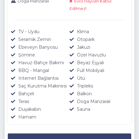
Doğa Manzaralı
Evcil Hayvan Kabul
Edilmez!
TV - Uydu
Klima
Seramik Zemin
Otopark
Ebeveyn Banyosu
Jakuzi
Şömine
Özel Havuzlu
Havuz-Bahçe Bakımı
Beyaz Eşyalı
BBQ - Mangal
Full Mobilyalı
Internet Bağlantısı
Ütü
Saç Kurutma Makinesi
Tripleks
Bahçeli
Balkon
Teras
Doğa Manzaralı
Duşakabin
Sauna
Hamam