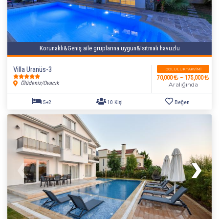
Korunaklı&Geniş aile gruplarına uygun&Isıtmalı havuzlu
Villa Uranüs-3
DOLULUK TAKVIMI
70,000
~ 175,000
Ölüdeniz/Ovacık
Aralığında