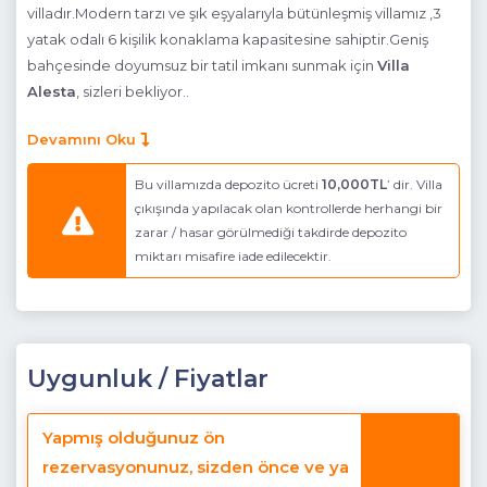
villadır.Modern tarzı ve şık eşyalarıyla bütünleşmiş villamız ,3
yatak odalı 6 kişilik konaklama kapasitesine sahiptir.Geniş
bahçesinde doyumsuz bir tatil imkanı sunmak için
Villa
Alesta
, sizleri bekliyor..
Havuz Katı Terası
: Güneşlenme alanı, Özel havuz ve Özel
Devamını Oku
bahçe
Bu villamızda depozito ücreti
10,000TL
’ dir. Villa
Detayları
: 4 adet şezlong, şemsiye ,6 kişilik masa
çıkışında yapılacak olan kontrollerde herhangi bir
sandalye,Oturma grubu
zarar / hasar görülmediği takdirde depozito
miktarı misafire iade edilecektir.
Havuz Ebatları:
En:5.00m Boy:11.75 m Derinlik: 1.50 m
Mutfak
: Modern Amerikan Mutfak, Doğa manzaralı (Zemin
Katta)
Detayları
: Buzdolabı, Bulaşık makinesi, Mikrodalga fırın,
Uygunluk / Fiyatlar
Elektrikli su ısıtıcısı, Türk Kahve Makinesi, Çaycı , Fırın, 4 ’lü
ocak, 6 kişilik yemek takımı, Tava, Tencereler, çatal, bıçak vb.
Yapmış olduğunuz ön
Salon
: Havuz ve Doğa manzaralı, (Zemin Katta)
rezervasyonunuz, sizden önce ve ya