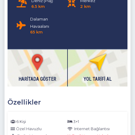
Deniz (Plaj)
Merkez
6.5 km
2 km
Dalaman
Havaalanı
65 km
HARITADA GÖSTER
YOL TARIFI AL
Özellikler
6 Kişi
3+1
Özel Havuzlu
Internet Bağlantısı