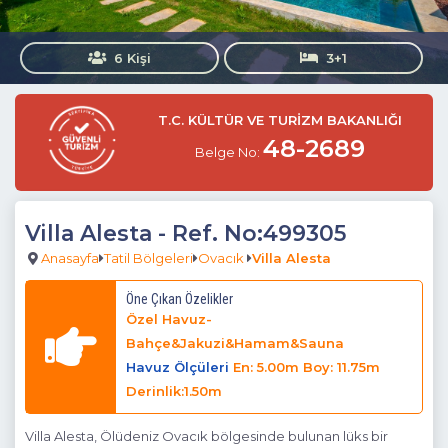
6 Kişi
3+1
T.C. KÜLTÜR VE TURİZM BAKANLIĞI
48-2689
Belge No:
Villa Alesta
- Ref. No:499305
Anasayfa
Tatil Bölgeleri
Ovacık
Villa Alesta
Öne Çıkan Özelikler
Özel Havuz-
Bahçe&Jakuzi&Hamam&Sauna
Havuz Ölçüleri
En: 5.00m Boy: 11.75m
Derinlik:1.50m
Villa Alesta, Ölüdeniz Ovacık bölgesinde bulunan lüks bir