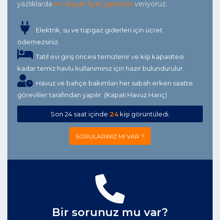
yazlıklarda
en düşük fiyat garantisi
veriyoruz.
Elektrik, su ve tüpgaz giderleri için ücret
ödemezsiniz.
Tatil evi giriş öncesi temizlenir ve kişi kapasitesi
kadar temiz havlu kullanımınız için hazır bulundurulur.
Havuz ve bahçe bakımları her sabah erken saatte
görevliler tarafından yapılır. (Kapalı Havuz Hariç)
Son 24 saat içinde
24
kişi görüntüledi.
SORULARINIZ MI VAR ?
Bir sorunuz mu var?