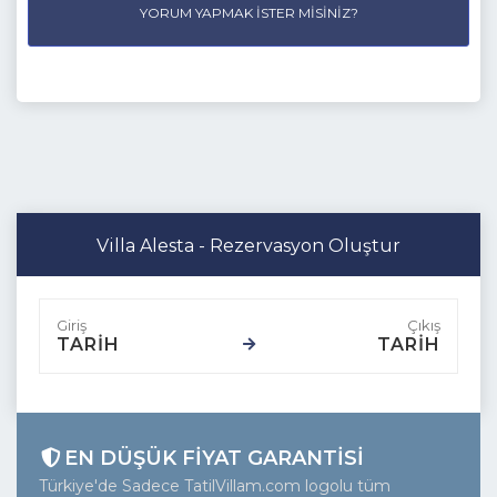
YORUM YAPMAK İSTER MISINIZ?
Villa Alesta - Rezervasyon Oluştur
TARİH
TARİH
EN DÜŞÜK FIYAT GARANTISI
Türkiye'de Sadece TatilVillam.com logolu tüm