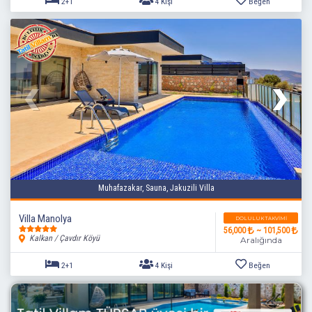
Muhafazakar, Sauna, Jakuzili Villa
2+1
4 Kişi
Beğen
Villa Manolya
DOLULUK TAKVIMI
56,000
~ 101,500
Kalkan / Çavdır Köyü
Aralığında