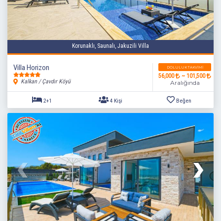
Korunaklı, Saunalı, Jakuzili Villa
Villa Horizon
DOLULUK TAKVIMI
56,000
~ 101,500
Kalkan / Çavdır Köyü
Aralığında
2+1
4 Kişi
Beğen