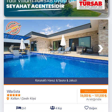
2+1
4 Kişi
Beğen
Korunaklı Havuz & Sauna & Jakuzi
Villa Esta
DOLULUK TAKVIMI
56,000
~ 101,500
Kalkan / Çavdır Köyü
Aralığında