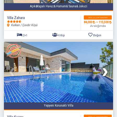
Açık&Kapalı Havuz& Hamam& Sauna& Jakuzi
Villa Zahara
DOLULUK TAKVIMI
84,000
~ 115,500
Kalkan / Çavdır Köyü
Aralığında
2+1
4 Kişi
Beğen
Yepyeni Korunaklı Villa
Villa Kuzey
DOLULUK TAKVIMI