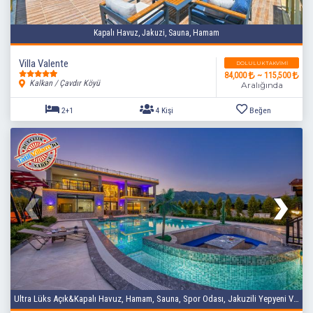
Kapalı Havuz, Jakuzi, Sauna, Hamam
Villa Valente
DOLULUK TAKVIMI
84,000
~ 115,500
Kalkan / Çavdır Köyü
Aralığında
2+1
4 Kişi
Beğen
Ultra Lüks Açık&Kapalı Havuz, Hamam, Sauna, Spor Odası, Jakuzili Yepyeni Villa