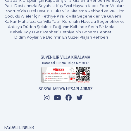
Kalabalık Gruplar İçin Kaş Geniş Villa Kiralama Rehberi ve Bütçe Pl
Patili Dostlarınızla Seyahat: Kaş Evcil Hayvan Kabul Eden Villalar ve 
Bodrum’da Özel Havuzlu Lüks Villa Kiralama Rehberi ve VIP Hizmet
Çocuklu Aileler İçin Fethiye Kiralık Villa Seçenekleri ve Güvenli Tatil
Kalkan Muhafazakar Villa Tatili: Korunaklı Havuzlu Seçenekler ve B
Antalya Düden Şelalesi: Doğanın Kalbinde Serin Bir Mola
Kabak Koyu Gezi Rehberi: Fethiye'nin Bohem Cenneti
Didim Koyları ve Didim'in En Güzel Plajları Rehberi
GÜVENILIR VILLA KIRALAMA
Baransel Turizm Belge No: 9117
SOSYAL MEDYA HESAPLARIMIZ
FAYDALI LINKLER