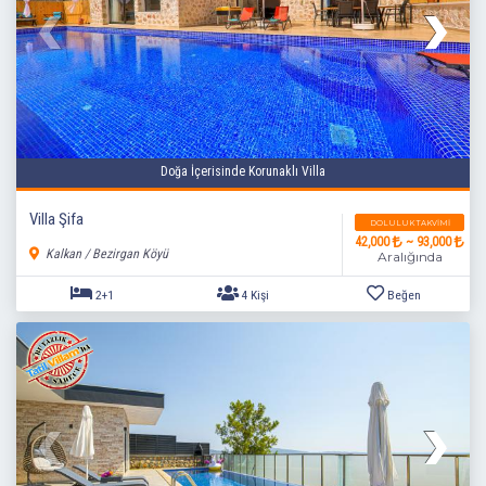
Doğa İçerisinde Korunaklı Villa
Villa Şifa
DOLULUK TAKVIMI
42,000
~ 93,000
Kalkan / Bezirgan Köyü
Aralığında
2+1
4 Kişi
Beğen