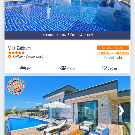
Korunaklı Havuz & Sauna & Jakuzi
Villa Zakkum
DOLULUK TAKVIMI
56,000
~ 101,500
Kalkan / Çavdır Köyü
Aralığında
3+1
6 Kişi
Beğen