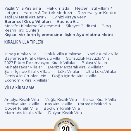
Yazlık Villa Kiralama
Hakkımızda
Neden Tatil Villam ?
İletişim
Yardım & Destek Merkezi
Rezervasyon Kontrol
Tatil Evi Nasıl Kiralanır ?
Evinizi Kiraya Verin
Baransel Grup Villaları
Basında Biz
Mesafeli Kiralama Sözleşmesi
Şikayet Bildirimi
Blog
Resmi Tatil Günleri
Kişisel Verilerin İşlenmesine İlişkin Aydınlatma Metni
KIRALIK VILLA TIPLERI
Yılbaşı Kiralık Villa
Günlük Villa Kiralama
Yazlık Kiralık Villa
Bayramda Kiralık Havuzlu Villa
Sonsuzluk Havuzlu Villa
2027 Erken Rezervasyon Kiralık Villalar
Balayı Villaları
Muhafazakar Villalar
Deniz Manzaralı Kiralık Villalar
Şehir İçinde Kiralık Villalar
Lüks Villalar
Ultra Lüks Villalar
Geniş Aile Grupları İçin
Doğa İçinde Kiralık Villa
Ekonomik Kiralık Villalar
VILLA KIRALAMA
Antalya Kiralık Villa
Muğla Kiralık Villa
Kalkan Kiralık Villa
Fethiye Kiralık Villa
Kaş Kiralık Villa
Patara Kiralık Villa
Göcek Kiralık Villa
Bodrum Kiralık Villa
Marmaris Kiralık Villa
Dalyan Kiralık Villa