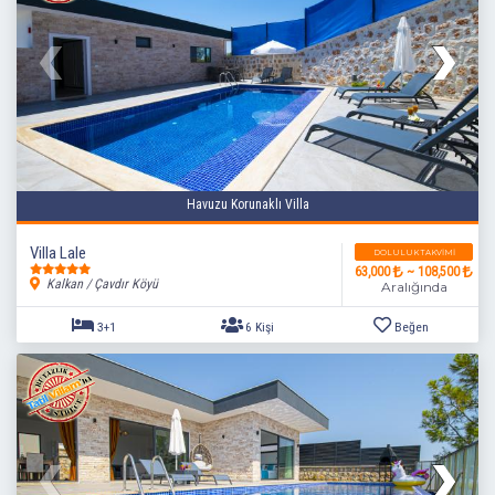
Havuzu Korunaklı Villa
Villa Lale
DOLULUK TAKVIMI
63,000
~ 108,500
Kalkan / Çavdır Köyü
Aralığında
4+1
8 Kişi
Beğen