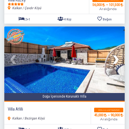
56,000
~ 101,500
Kalkan / Çavdır Köyü
Aralığında
2+1
4 Kişi
Beğen
Doğa İçerisinde Korunaklı Villa
Villa Afilli
DOLULUK TAKVIMI
45,000
~ 90,000
Kalkan / Bezirgan Köyü
Aralığında