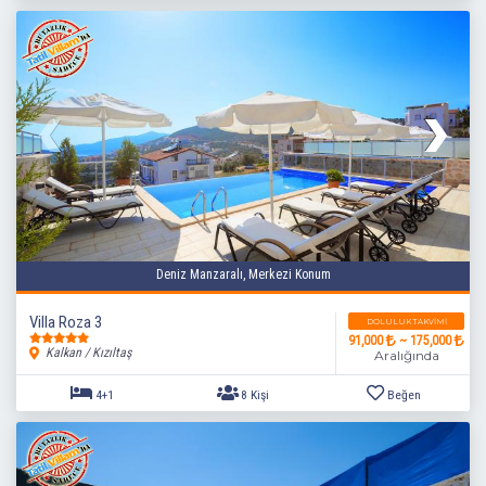
Deniz Manzaralı, Merkezi Konum
Villa Roza 3
DOLULUK TAKVIMI
91,000
~ 175,000
Kalkan / Kızıltaş
Aralığında
2+1
4 Kişi
Beğen