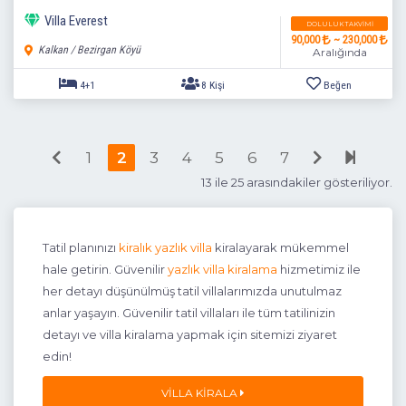
Villa Everest
DOLULUK TAKVIMI
90,000
~ 230,000
Kalkan / Bezirgan Köyü
Aralığında
1
2
3
4
5
6
7
13 ile 25 arasındakiler gösteriliyor.
Tatil planınızı
kiralık yazlık villa
kiralayarak mükemmel
2+1
4 Kişi
Beğen
hale getirin. Güvenilir
yazlık villa kiralama
hizmetimiz ile
her detayı düşünülmüş tatil villalarımızda unutulmaz
anlar yaşayın. Güvenilir tatil villaları ile tüm tatilinizin
detayı ve villa kiralama yapmak için sitemizi ziyaret
edin!
VILLA KIRALA