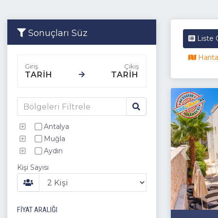
Sonuçları Süz
Liste
Harit
TARİH
TARİH
Antalya
Muğla
Aydın
Kişi Sayısı
FIYAT ARALIĞI