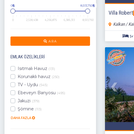
0
8,513,750
Villa Robert
0
2,128,438
4,256,875
6,385,313
8,513,750
Kalkan / Ka
ARA
EMLAK ÖZELIKLERI
Isıtmalı Havuz
(131)
Korunaklı havuz
(250)
TV - Uydu
(545)
Ebeveyn Banyosu
(495)
Jakuzi
(379)
Şömine
(113)
DAHA FAZLA