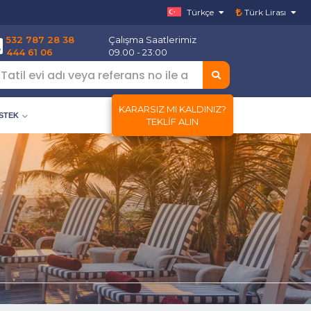
Türkçe
Türk Lirası
532 787 28 38
Çalışma Saatlerimiz
444 61 06
09.00 - 23:00
KARARSIZ MI KALDINIZ?
ESTEK
TEKLIF ALIN