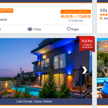
Vill
#377010
DOLULUK TAKVIMI
49,950
~ 175,000
Kal
lamar
Aralığında
%23
'e
VARAN
İNDİRİM
5+1
10 Kişi
Beğen
Lüks Düzayn, Sauna, Hamam