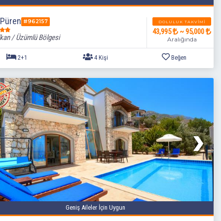
a Püren
#962157
DOLULUK TAKVIMI
43,995
~ 95,000
kan / Üzümlü Bölgesi
Aralığında
2+1
4 Kişi
Geniş Aileler İçin Uygun