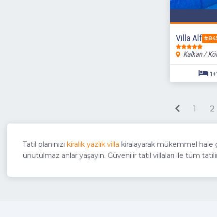
Villa Alf
#84
Kalkan / Kö
1
2
Tatil planınızı
kiralık yazlık villa
kiralayarak mükemmel hale ge
unutulmaz anlar yaşayın. Güvenilir tatil villaları ile tüm tati