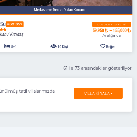
Merkeze ve Denize Yakın Konum
3+1
6 Kişi
 Su
#391057
DOLULUK TAKVIMI
59,950
~ 155,000
kan / Kızıltaş
Aralığında
61 ile 73 arasındakiler gösteriliyor.
nülmüş tatil villalarımızda
VILLA KIRALA