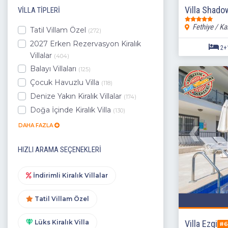
Villa Shado
VILLA TIPLERI
Fethiye / Ka
Tatil Villam Özel
(272)
2027 Erken Rezervasyon Kiralık
Villalar
(404)
Balayı Villaları
(125)
Çocuk Havuzlu Villa
(118)
Denize Yakın Kiralık Villalar
(174)
Doğa İçinde Kiralık Villa
(130)
DAHA FAZLA
HIZLI ARAMA SEÇENEKLERI
İndirimli Kiralık Villalar
Tatil Villam Özel
Lüks Kiralık Villa
Villa Ezgi
#6