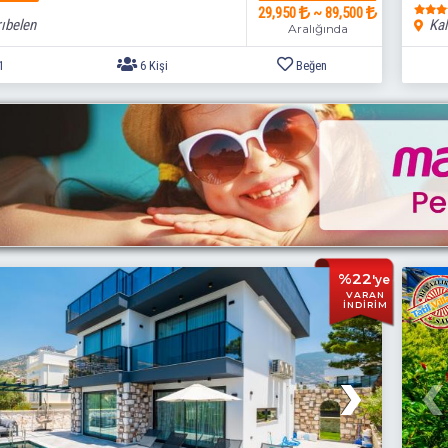
29,950
~ 89,500
ıbelen
Kal
Aralığında
3+1
6 Kişi
Beğen
%22
'ye
VARAN
İNDİRİM