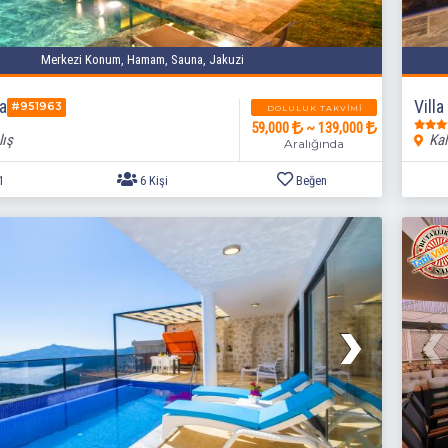
3+1
6 Kişi
Beğen
Merkezi Konum, Hamam, Sauna, Jakuzi
a
Vill
#951963
DOLULUK TAKVIMI
59,000
~ 139,000
lış
Kal
Aralığında