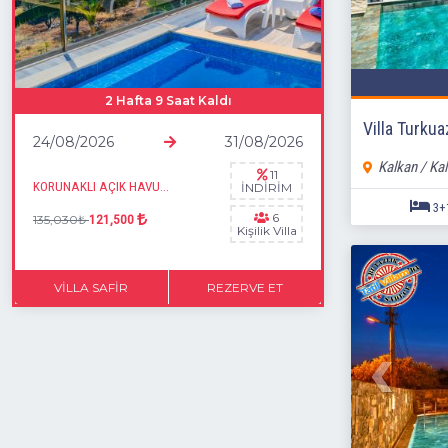
2 Hafta 9 Saat Kaldı
Villa Turkua
24/08/2026
31/08/2026
Kalkan / Ka
11
KORUNAKLI AÇIK HAVUZ & IISTMALI KAPALI HAVUZ, SAUNA, HAMAM , JAKUZİ
İNDİRİM
6
135,030₺
121,500
Kişilik Villa
VILLA SAFIR
REZERVE ET
FIRSATI YAKALA