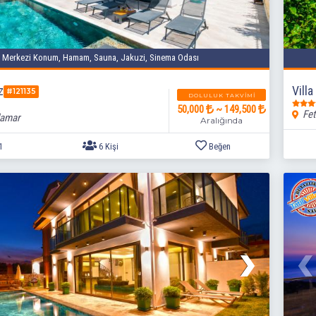
Merkezi Konum, Hamam, Sauna, Jakuzi, Sinema Odası
z
Villa
#121135
DOLULUK TAKVIMI
50,000
~ 149,500
Fet
lamar
Aralığında