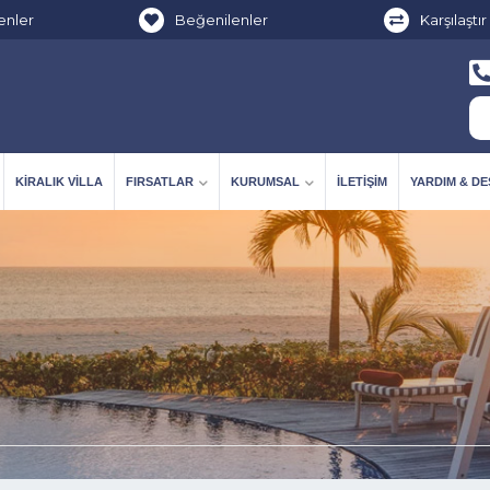
enler
Beğenilenler
Karşılaştır
KIRALIK VILLA
FIRSATLAR
KURUMSAL
İLETIŞIM
YARDIM & D