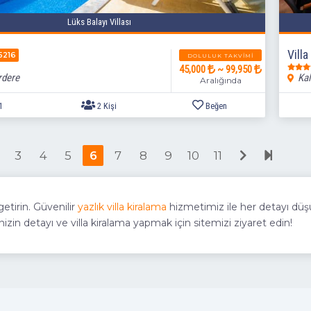
Lüks Balayı Villası
3+1
6 Kişi
Beğen
Villa
5216
DOLULUK TAKVIMI
45,000
~ 99,950
rdere
Kal
Aralığında
3
4
5
6
7
8
9
10
11
tirin. Güvenilir
yazlık villa kiralama
hizmetimiz ile her detayı düşü
linizin detayı ve villa kiralama yapmak için sitemizi ziyaret edin!