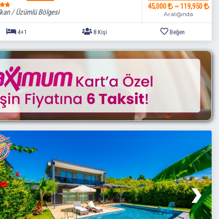
45,000
~ 119,950
kan / Üzümlü Bölgesi
Aralığında
4+1
8 Kişi