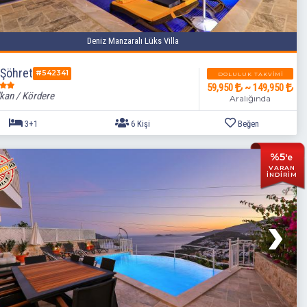
2+1
4 Kişi
Deniz Manzaralı Lüks Villa
a Şöhret
#542341
DOLULUK TAKVIMI
59,950
~ 149,950
kan / Kördere
Aralığında
%5
'e
VARAN
İNDİRİM