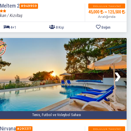
a Meltem 2
#949959
DOLULUK TAKVIMI
45,000
~ 125,500
kan / Kızıltaş
Aralığında
4+1
8 Kişi
Tenis, Futbol ve Voleybol Sahası
 Nirvana
#293317
DOLULUK TAKVIMI