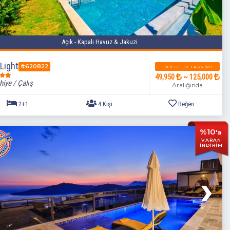
Açık - Kapalı Havuz & Jakuzi
 Light
#620822
DOLULUK TAKVIMI
49,950
~ 125,000
hiye / Çalış
Aralığında
%10
'a
VARAN
İNDİRİM