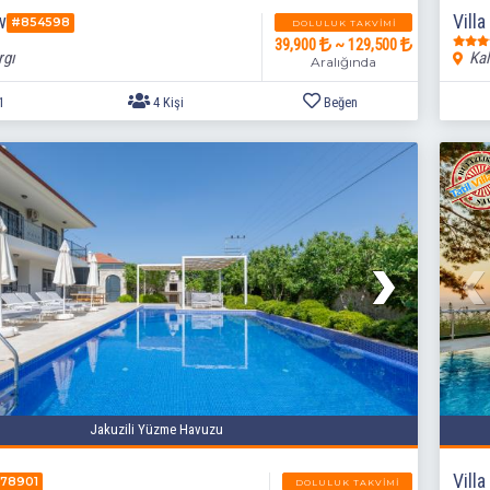
w
Vill
#854598
DOLULUK TAKVIMI
39,900
~ 129,500
rgı
Kal
Aralığında
2+1
4 Kişi
Beğen
Jakuzili Yüzme Havuzu
Villa
78901
DOLULUK TAKVIMI