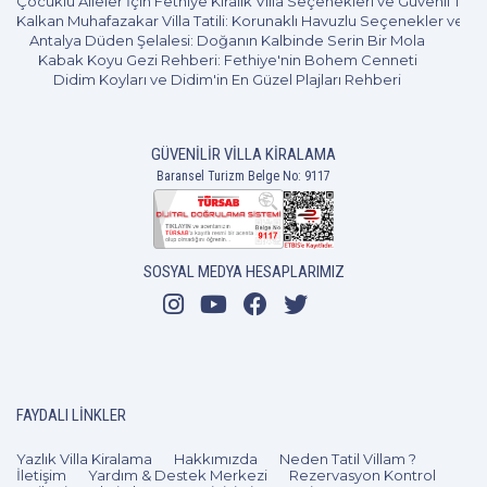
Çocuklu Aileler İçin Fethiye Kiralık Villa Seçenekleri ve Güvenli Tatil
2+1
4 Kişi
Beğen
Kalkan Muhafazakar Villa Tatili: Korunaklı Havuzlu Seçenekler ve B
Antalya Düden Şelalesi: Doğanın Kalbinde Serin Bir Mola
Kabak Koyu Gezi Rehberi: Fethiye'nin Bohem Cenneti
Didim Koyları ve Didim'in En Güzel Plajları Rehberi
GÜVENILIR VILLA KIRALAMA
Baransel Turizm Belge No: 9117
SOSYAL MEDYA HESAPLARIMIZ
FAYDALI LINKLER
Yazlık Villa Kiralama
Hakkımızda
Neden Tatil Villam ?
İletişim
Yardım & Destek Merkezi
Rezervasyon Kontrol
2+1
4 Kişi
Beğen