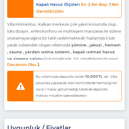
Kapalı Havuz Ölçüleri
En: 2.9m Boy: 7.8m
Derinlik:120m
Villa Momentus , Kalkan merkeze çok yakın konumda olup ,
lüks dizaynı , enfes konforu ve muhteşem manzarası ile sizlere
unutamayacağınız bir tatili vadetmektedir.Toplamda 5 süit
yatak odasından oluşan villamızda
şömine , jakuzi , hamam
, sauna , yerden ısıtma sistemi , kapalı ısıtmalı havuz
ve sinema salonu
bulunmaktadır. Siz misafirlerimizin eşsiz
Devamını Oku
bir tatil geçirmesi için bütün detaylar düşünülmüş ve incelikle
hazırlanmıştır.
Bu villamızda depozito ücreti
10,000TL
’ dir. Villa
Baransel Grup tarafından 17 yıllık villa kiralama ve
çıkışında yapılacak olan kontrollerde herhangi bir
zarar / hasar görülmediği takdirde depozito
inşaat tecrübelerinin birleşiminden yola çıkılarak
miktarı misafire iade edilecektir.
tasarlanıp dizayn edilen Villa Momentus, özellik ve
ayrıcalıklarıyla sektöre öncü olması ve villa kiralama
sektöründe standartların çok daha ileriye taşınması
fikriyle inşa edilmiştir.
Uygunluk / Fiyatlar
NOT : Bodrum katta , hamam , sauna , ısıtmalı kapalı