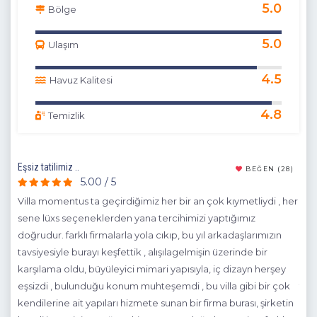
5.0
Bölge
5.0
Ulaşım
4.5
Havuz Kalitesi
4.8
Temizlik
Eşsiz tatilimiz ..
süpri
24)
BEĞEN
(28)
5.00 / 5
bir
Villa momentus ta geçirdiğimiz her bir an çok kıymetliydi , her
en 
sene lüxs seçeneklerden yana tercihimizi yaptığımız
bir 
mis.
doğrudur. farklı firmalarla yola cıkıp, bu yıl arkadaşlarımızın
kira
gina
tavsiyesiyle burayı keşfettik , alışılagelmişin üzerinde bir
kon
ciyi
karşılama oldu, büyüleyici mimari yapısıyla, iç dizayn herşey
böl
eşsizdi , bulunduğu konum muhteşemdi , bu villa gibi bir çok
tekl
kendilerine ait yapıları hizmete sunan bir firma burası, şirketin
olar