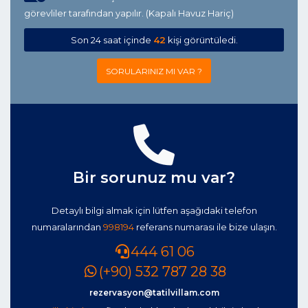
görevliler tarafından yapılır. (Kapalı Havuz Hariç)
Son 24 saat içinde
42
kişi görüntüledi.
SORULARINIZ MI VAR ?
Bir sorunuz mu var?
Detaylı bilgi almak için lütfen aşağıdaki telefon
numaralarından
998194
referans numarası ile bize ulaşın.
444 61 06
(+90) 532 787 28 38
rezervasyon@tatilvillam.com