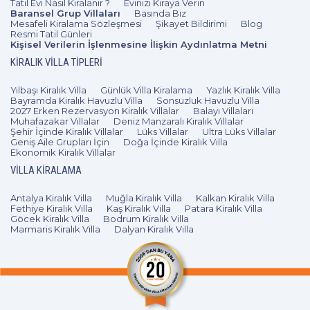
Tatil Evi Nasıl Kiralanır ?
Evinizi Kiraya Verin
Baransel Grup Villaları
Basında Biz
Mesafeli Kiralama Sözleşmesi
Şikayet Bildirimi
Blog
Resmi Tatil Günleri
Kişisel Verilerin İşlenmesine İlişkin Aydınlatma Metni
KIRALIK VILLA TIPLERI
Yılbaşı Kiralık Villa
Günlük Villa Kiralama
Yazlık Kiralık Villa
Bayramda Kiralık Havuzlu Villa
Sonsuzluk Havuzlu Villa
2027 Erken Rezervasyon Kiralık Villalar
Balayı Villaları
Muhafazakar Villalar
Deniz Manzaralı Kiralık Villalar
Şehir İçinde Kiralık Villalar
Lüks Villalar
Ultra Lüks Villalar
Geniş Aile Grupları İçin
Doğa İçinde Kiralık Villa
Ekonomik Kiralık Villalar
VILLA KIRALAMA
Antalya Kiralık Villa
Muğla Kiralık Villa
Kalkan Kiralık Villa
Fethiye Kiralık Villa
Kaş Kiralık Villa
Patara Kiralık Villa
Göcek Kiralık Villa
Bodrum Kiralık Villa
Marmaris Kiralık Villa
Dalyan Kiralık Villa