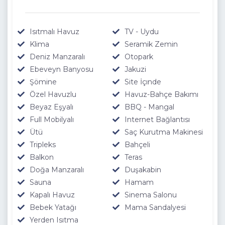
Isıtmalı Havuz
TV - Uydu
Klima
Seramik Zemin
Deniz Manzaralı
Otopark
Ebeveyn Banyosu
Jakuzi
Şömine
Site İçınde
Özel Havuzlu
Havuz-Bahçe Bakımı
Beyaz Eşyalı
BBQ - Mangal
Full Mobilyalı
Internet Bağlantısı
Ütü
Saç Kurutma Makinesi
Tripleks
Bahçeli
Balkon
Teras
Doğa Manzaralı
Duşakabin
Sauna
Hamam
Kapalı Havuz
Sinema Salonu
Bebek Yatağı
Mama Sandalyesi
Yerden Isıtma