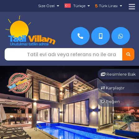
Size Özel
Türkçe
Türk Lirası
Resimlere Bak
Karşılaştır
Beğen