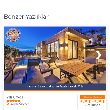
Benzer Yazlıklar
2+1
4 Kişi
Beğen
Hamam , Sauna , Jakuzi ve Kapalı Havuzlu Villa
Villa Omega
DOLULUK TAKVIMI
45,000
~ 85,000
Kalkan/İncebel
Aralığında