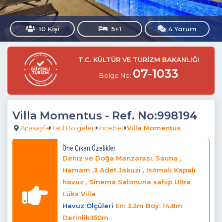
10 Kişi
5+1
4 Yorum
T.C. KÜLTÜR VE TURİZM BAKANLIĞI
07-1033
Belge No:
Villa Momentus
- Ref. No:998194
Anasayfa
Tatil Bölgeleri
İncebel
Villa Momentus
Öne Çıkan Özelikler
Deniz ve Doğa Manzarası, Sauna ,
Hamam ,3 Adet Jakuzi , Isıtmalı Kapalı
havuz , Sinema Salonuna sahip Ultra
Lüks Villa
Havuz Ölçüleri
En: 3.3m Boy: 14.8m
Derinlik:150m