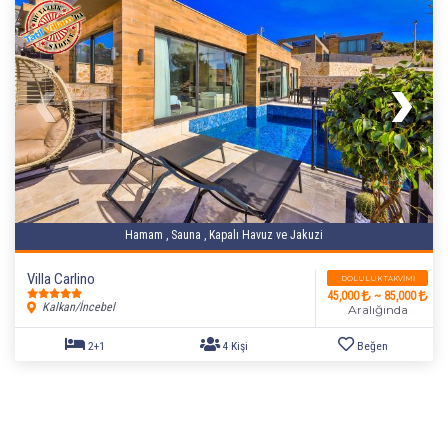
Hamam , Sauna , Kapalı Havuz ve Jakuzi
Villa Carlino
DOLULUK TAKVIMI
45,000
~ 85,000
Kalkan/İncebel
Aralığında
2+1
4 Kişi
Beğen