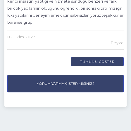
kendi insaatini yaptığı ve hizmete sunduğu benzeri ve farklı
bir cok yapılarının olduğunu öğrendik , bir sonraki tatilimiz için
27 
lüxs yapılarını deneyimlemek için sabırsızlanıyoruz teşekkürler
baranselgrup.
upi
02 Ekim 2023
Feyza
TÜMÜNÜ GÖSTER
YORUM YAPMAK İSTER MISINIZ?