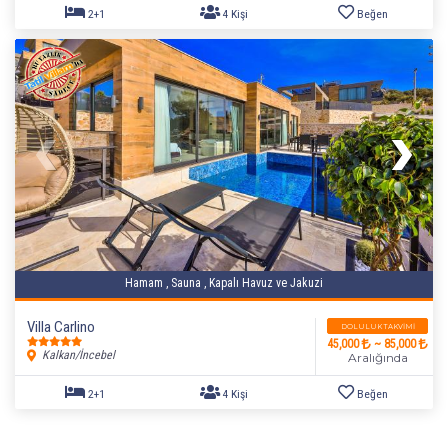
Hamam , Sauna , Kapalı Havuz ve Jakuzi
2+1
4 Kişi
Beğen
Villa Carlino
DOLULUK TAKVIMI
45,000
~ 85,000
Kalkan/İncebel
Aralığında