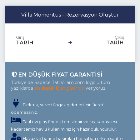
Villa Momentus - Rezervasyon Oluştur
TARİH
TARİH
EN DÜŞÜK FIYAT GARANTISI
Türkiye'de Sadece TatilVillam.com logolu tüm
yazlıklarda
en düşük fiyat garantisi
veriyoruz.
Elektrik, su ve tüpgaz giderleri için ücret
ödemezsiniz.
Tatil evi giriş öncesi temizlenir ve kişi kapasitesi
kadar temiz havlu kullanımınız için hazır bulundurulur.
Havuz ve bahçe bakımları her sabah erken saatte