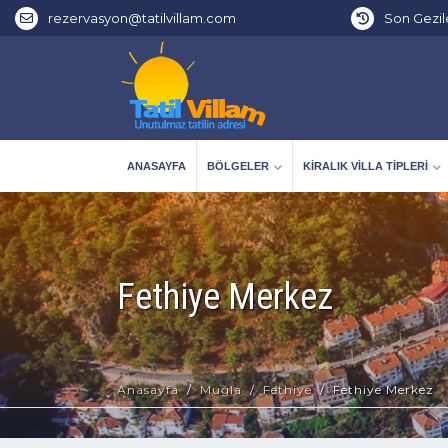
rezervasyon@tatilvillam.com
Son Gezil
ANASAYFA
BÖLGELER
KIRALIK VILLA TIPLERI
Fethiye Merkez
Anasayfa
Muğla
Fethiye
Fethiye Merkez