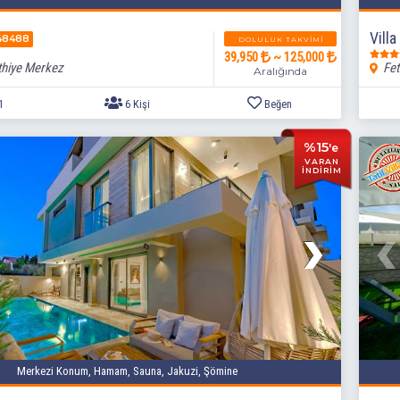
Vill
48488
DOLULUK TAKVIMI
39,950
~ 125,000
thiye Merkez
Fet
Aralığında
%15
'e
VARAN
İNDİRİM
3+1
6 Kişi
Beğen
Merkezi Konum, Hamam, Sauna, Jakuzi, Şömine