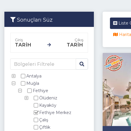
Sonuçları Süz
Liste
Harit
TARİH
TARİH
Antalya
Muğla
Fethiye
Ölüdeniz
Kayaköy
Fethiye Merkez
Çalış
Çiftlik