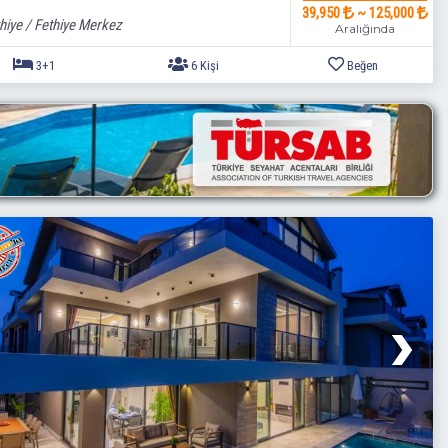
39,950
~ 125,000
hiye / Fethiye Merkez
Aralığında
3+1
6 Kişi