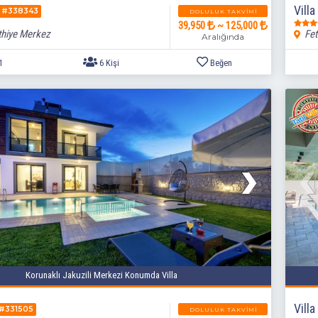
Villa
#338343
DOLULUK TAKVIMI
39,950
~ 125,000
thiye Merkez
Fet
Aralığında
3+1
6 Kişi
Beğen
Korunaklı Jakuzili Merkezi Konumda Villa
Villa
#331505
DOLULUK TAKVIMI