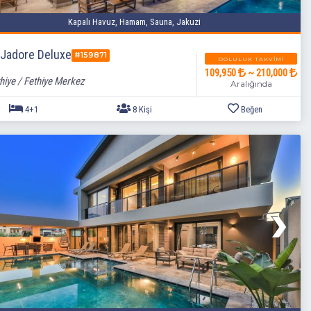
Kapalı Havuz, Hamam, Sauna, Jakuzi
a Jadore Deluxe
#159871
DOLULUK TAKVIMI
109,950
~ 210,000
hiye / Fethiye Merkez
Aralığında
4+1
8 Kişi