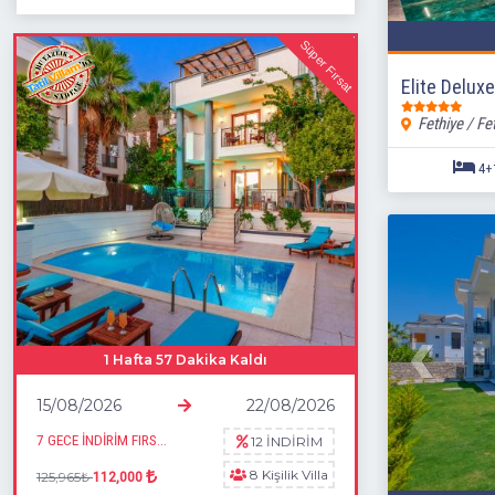
Süper Fırsat
Elite Deluxe
Fethiye / Fe
1 Hafta 57 Dakika Kaldı
15/08/2026
22/08/2026
7 GECE İNDİRİM FIRSATI
12 İNDİRİM
8 Kişilik Villa
125,965₺
112,000