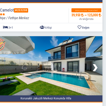
a Camelot
#253258
DOLULUK TAKVIMI
39,950
~ 125,000
hiye / Fethiye Merkez
Aralığında
3+1
6 Kişi
Korunaklı Jakuzili Merkezi Konumda Villa