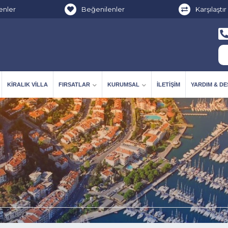
enler
Beğenilenler
Karşılaştır
KIRALIK VILLA
FIRSATLAR
KURUMSAL
İLETIŞIM
YARDIM & D