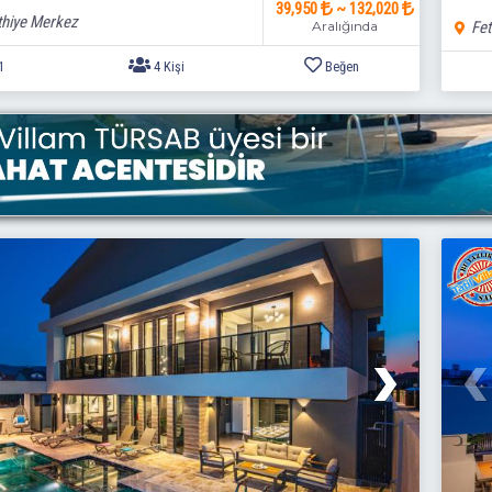
39,950
~ 132,020
thiye Merkez
Aralığında
Fet
2+1
4 Kişi
Beğen