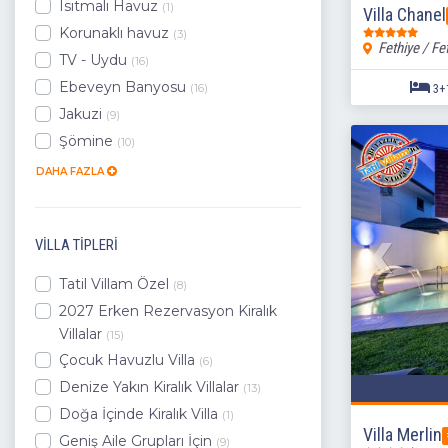
Isıtmalı Havuz
(1)
Villa Chanel
Ortaca
Korunaklı havuz
(3)
Seydikemer
Fethiye / Fe
TV - Uydu
(16)
Köyceğiz
Ebeveyn Banyosu
Aydın
(16)
Jakuzi
(9)
Şömine
(10)
DAHA FAZLA
VILLA TIPLERI
Tatil Villam Özel
(8)
2027 Erken Rezervasyon Kiralık
Villalar
(15)
Çocuk Havuzlu Villa
(6)
Denize Yakın Kiralık Villalar
(13)
Doğa İçinde Kiralık Villa
(1)
Villa Merlin
Geniş Aile Grupları İçin
(9)