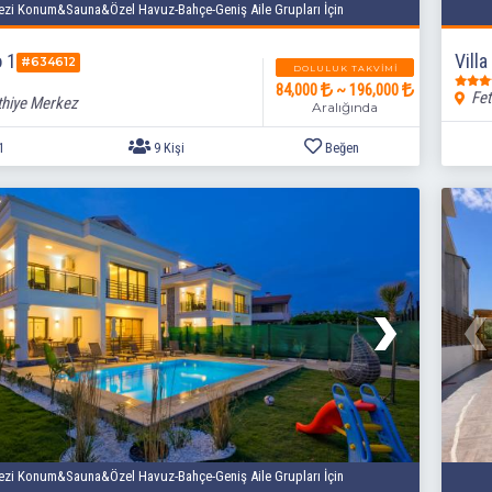
zi Konum&Sauna&Özel Havuz-Bahçe-Geniş Aile Grupları İçin
o 1
Villa
#634612
DOLULUK TAKVIMI
84,000
~ 196,000
Fet
thiye Merkez
Aralığında
zi Konum&Sauna&Özel Havuz-Bahçe-Geniş Aile Grupları İçin