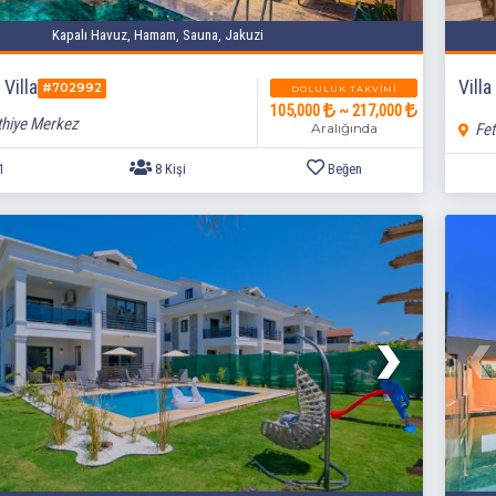
Kapalı Havuz, Hamam, Sauna, Jakuzi
 Villa
Vill
#702992
DOLULUK TAKVIMI
105,000
~ 217,000
thiye Merkez
Aralığında
Fet
4+1
8 Kişi
Beğen