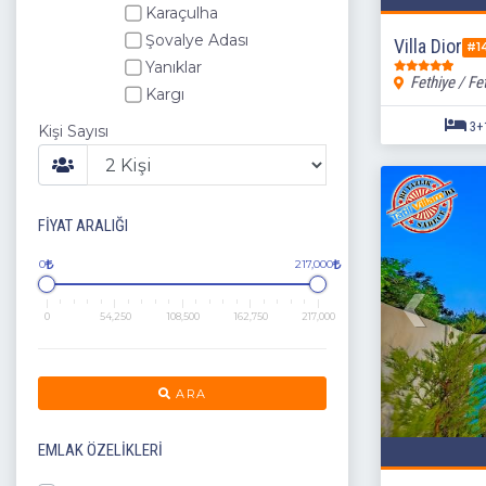
Karaçulha
Şovalye Adası
Villa Dior
#1
Yanıklar
Fethiye / Fe
Kargı
Yeşil Üzümlü Köyü
Kişi Sayısı
Çamköy
Karagedik
Günlükbaşı
FIYAT ARALIĞI
Esenköy
Patlangıç
0
217,000
Eldirek
Göcek
0
54,250
108,500
162,750
217,000
Bodrum
Akyaka
Dalaman
ARA
Datça
Gökova
EMLAK ÖZELIKLERI
Marmaris