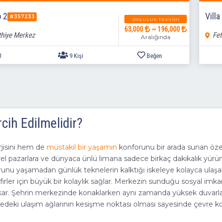
5+1
9 Kişi
Beğen
o 2
Villa
#357233
DOLULUK TAKVIMI
63,000
~ 196,000
thiye Merkez
Fet
Aralığında
cih Edilmelidir?
rjisini hem de
müstakil bir yaşamın
konforunu bir arada sunan özel
el pazarlara ve dünyaca ünlü limana sadece birkaç dakikalık yürüm
sorunu yaşamadan günlük teknelerin kalktığı iskeleye kolayca ulaşab
ler için büyük bir kolaylık sağlar. Merkezin sunduğu sosyal imkan
nı çıkar. Şehrin merkezinde konaklarken aynı zamanda yüksek duvar
Bölgedeki ulaşım ağlarının kesişme noktası olması sayesinde çevre 