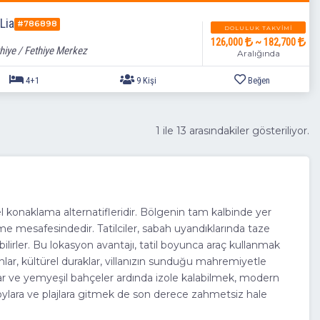
 Lia
#786898
DOLULUK TAKVIMI
126,000
~ 182,700
hiye / Fethiye Merkez
Aralığında
1 ile 13 arasındakiler gösteriliyor.
 konaklama alternatifleridir. Bölgenin tam kalbinde yer
e mesafesindedir. Tatilciler, sabah uyandıklarında taze
ilirler. Bu lokasyon avantajı, tatil boyunca araç kullanmak
lar, kültürel duraklar, villanızın sunduğu mahremiyetle
lar ve yemyeşil bahçeler ardında izole kalabilmek, modern
koylara ve plajlara gitmek de son derece zahmetsiz hale