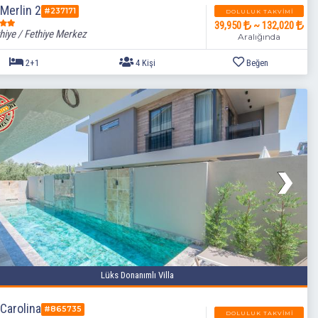
 Merlin 2
#237171
DOLULUK TAKVIMI
39,950
~ 132,020
hiye / Fethiye Merkez
Aralığında
2+1
4 Kişi
Lüks Donanımlı Villa
 Carolina
#865735
DOLULUK TAKVIMI