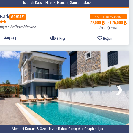
Isıtmalı Kapalı Havuz, Hamam, Sauna, Jakuzi
 Bark
#981531
DOLULUK TAKVIMI
77,000
~ 175,000
hiye / Fethiye Merkez
Aralığında
Merkezi Konum & Özel Havuz-Bahçe-Geniş Aile Grupları İçin
4+1
8 Kişi