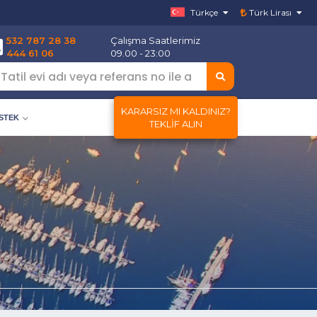
Türkçe
Türk Lirası
532 787 28 38
Çalışma Saatlerimiz
444 61 06
09.00 - 23:00
KARARSIZ MI KALDINIZ?
ESTEK
TEKLIF ALIN