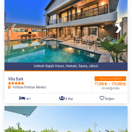
Isıtmalı Kapalı Havuz, Hamam, Sauna, Jakuzi
Villa Bark
DOLULUK TAKVIMI
77,000
~ 175,000
Fethiye/Fethiye Merkez
Aralığında