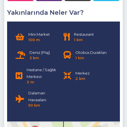
Yakınlarında Neler Var?
Mini Market
Restaurant
100 m
1 km
Deniz (Plaj)
Otobüs Durakları
3 km
1 km
Hastane / Sağlık
Merkez
Merkezi
2 km
2 m
Dalaman
Havaalanı
50 km