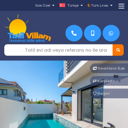
Size Özel
Türkçe
Türk Lirası
Resimlere Bak
Karşılaştır
Beğen