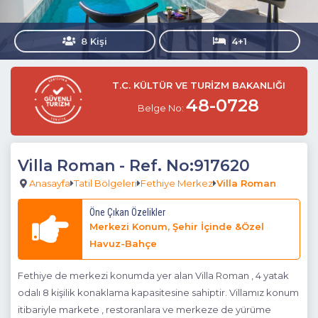
8 Kişi
4+1
T.C. KÜLTÜR VE TURİZM BAKANLIĞI
48-0728
Belge No:
Villa Roman
- Ref. No:917620
Anasayfa
Tatil Bölgeleri
Fethiye Merkez
Villa Roman
Öne Çıkan Özelikler
Merkezi Konum, Şehir İçinde &Özel
Havuz-Bahçe
Fethiye de merkezi konumda yer alan Villa Roman , 4 yatak
odalı 8 kişilik konaklama kapasitesine sahiptir. Villamız konum
itibariyle markete , restoranlara ve merkeze de yürüme