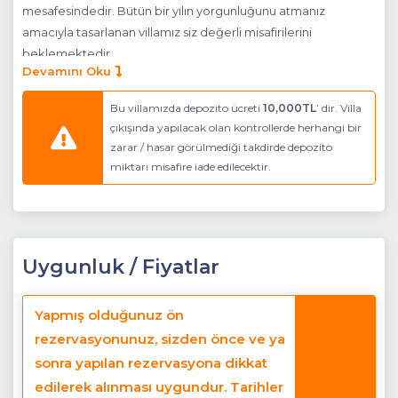
mesafesindedir. Bütün bir yılın yorgunluğunu atmanız
amacıyla tasarlanan villamız siz değerli misafirilerini
beklemektedir.
Devamını Oku
Havuz Katı Terası
: Güneşlenme alanı, Özel havuz ve Özel
bahçe
Bu villamızda depozito ücreti
10,000TL
’ dir. Villa
çıkışında yapılacak olan kontrollerde herhangi bir
Detayları
: Özel yüzme havuzu
zarar / hasar görülmediği takdirde depozito
miktarı misafire iade edilecektir.
Havuz Ebatları
Mutfak
: Modern Amerikan Mutfak (Zemin Katta)
Detayları
: Buzdolabı, Bulaşık makinesi, Fırın, 4 ’lü ocak,
8 kişilik yemek takımı, Tava, Tencereler, çatal, bıçak vb.
Uygunluk / Fiyatlar
Salon
: (Zemin Katta)
Yapmış olduğunuz ön
Detayları
: Oturma grubu, TV , Klima, 6 Kişilik yemek
rezervasyonunuz, sizden önce ve ya
masası ve Havuz kenarına çıkış bulunmaktadır.
sonra yapılan rezervasyona dikkat
1. Yatak Odası
: Suit Aile Yatak Odası
edilerek alınması uygundur. Tarihler