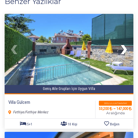
Benzer Yazlıklar
Geniş Aile Grupları İçin Uygun Villa
Villa Gülcem
DOLULUK TAKVIMI
53,200
~ 147,000
Fethiye/Fethiye Merkez
Aralığında