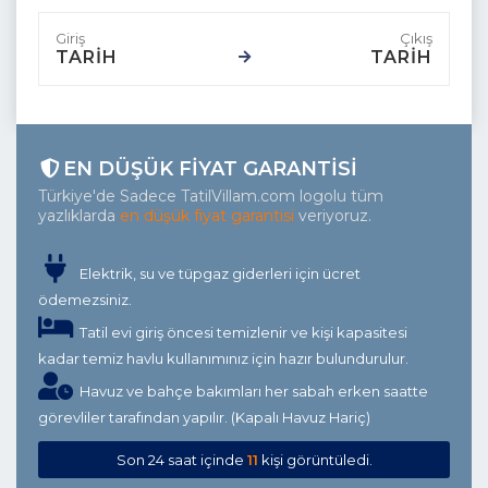
TARİH
TARİH
EN DÜŞÜK FIYAT GARANTISI
Türkiye'de Sadece TatilVillam.com logolu tüm
yazlıklarda
en düşük fiyat garantisi
veriyoruz.
Elektrik, su ve tüpgaz giderleri için ücret
ödemezsiniz.
Tatil evi giriş öncesi temizlenir ve kişi kapasitesi
kadar temiz havlu kullanımınız için hazır bulundurulur.
Havuz ve bahçe bakımları her sabah erken saatte
görevliler tarafından yapılır. (Kapalı Havuz Hariç)
Son 24 saat içinde
11
kişi görüntüledi.