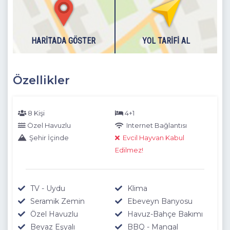
HARITADA GÖSTER
YOL TARIFI AL
Özellikler
8 Kişi
4+1
Özel Havuzlu
Internet Bağlantısı
Şehir İçinde
Evcil Hayvan Kabul
Edilmez!
TV - Uydu
Klima
Seramik Zemin
Ebeveyn Banyosu
Özel Havuzlu
Havuz-Bahçe Bakımı
Beyaz Eşyalı
BBQ - Mangal