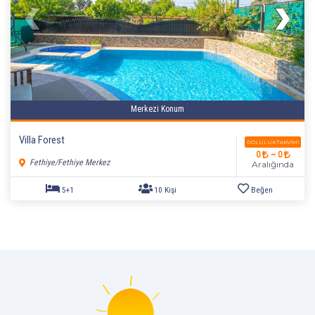
5+1
10 Kişi
Beğen
Merkezi Konum
Villa Forest
DOLULUK TAKVIMI
0
~ 0
Fethiye/Fethiye Merkez
Aralığında