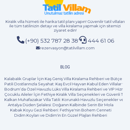
4+1
8 Kişi
Beğen
Kiralık villa hizmeti
ile harika tatil planı yapın! Güvenilir tatil villaları
ile tüm tatilinizin detayı ve
villa kiralama
yapmak için sitemizi
ziyaret edin!
(+90) 532 787 28 38
444 61 06
rezervasyon@tatilvillam.com
BLOG
Kalabalık Gruplar İçin Kaş Geniş Villa Kiralama Rehberi ve Bütçe Pl
Patili Dostlarınızla Seyahat: Kaş Evcil Hayvan Kabul Eden Villalar ve 
Bodrum’da Özel Havuzlu Lüks Villa Kiralama Rehberi ve VIP Hizmet
Çocuklu Aileler İçin Fethiye Kiralık Villa Seçenekleri ve Güvenli Tatil
Kalkan Muhafazakar Villa Tatili: Korunaklı Havuzlu Seçenekler ve B
Antalya Düden Şelalesi: Doğanın Kalbinde Serin Bir Mola
Kabak Koyu Gezi Rehberi: Fethiye'nin Bohem Cenneti
Didim Koyları ve Didim'in En Güzel Plajları Rehberi