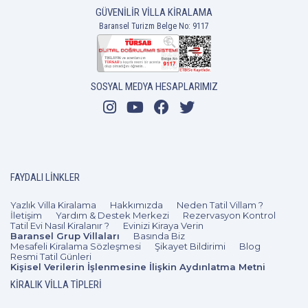
GÜVENILIR VILLA KIRALAMA
Baransel Turizm Belge No: 9117
5+1
10 Kişi
Beğen
SOSYAL MEDYA HESAPLARIMIZ
FAYDALI LINKLER
Yazlık Villa Kiralama
Hakkımızda
Neden Tatil Villam ?
İletişim
Yardım & Destek Merkezi
Rezervasyon Kontrol
Tatil Evi Nasıl Kiralanır ?
Evinizi Kiraya Verin
Baransel Grup Villaları
Basında Biz
Mesafeli Kiralama Sözleşmesi
Şikayet Bildirimi
Blog
Resmi Tatil Günleri
Kişisel Verilerin İşlenmesine İlişkin Aydınlatma Metni
KIRALIK VILLA TIPLERI