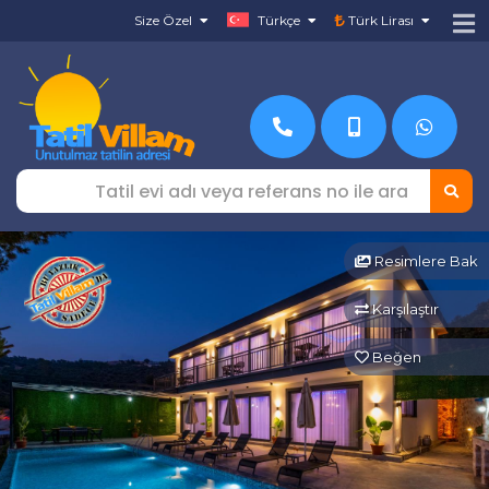
Size Özel
Türkçe
Türk Lirası
Resimlere Bak
Karşılaştır
Beğen