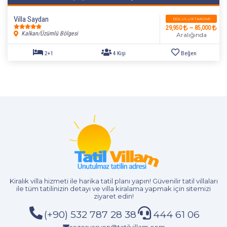
Villa Saydan
DOLULUK TAKVIMI
29,950
~ 85,000
Kalkan/Üzümlü Bölgesi
Aralığında
3+1
6 Kişi
Beğen
Kiralık villa hizmeti
ile harika tatil planı yapın! Güvenilir tatil villaları
ile tüm tatilinizin detayı ve
villa kiralama
yapmak için sitemizi
ziyaret edin!
(+90) 532 787 28 38
444 61 06