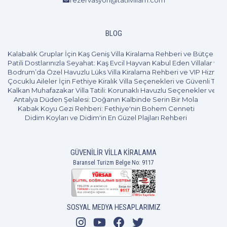
rezervasyon@tatilvillam.com
2+1
4 Kişi
Beğen
BLOG
Kalabalık Gruplar İçin Kaş Geniş Villa Kiralama Rehberi ve Bütçe Pl
Patili Dostlarınızla Seyahat: Kaş Evcil Hayvan Kabul Eden Villalar ve 
Bodrum’da Özel Havuzlu Lüks Villa Kiralama Rehberi ve VIP Hizmet
Çocuklu Aileler İçin Fethiye Kiralık Villa Seçenekleri ve Güvenli Tatil
Kalkan Muhafazakar Villa Tatili: Korunaklı Havuzlu Seçenekler ve B
Antalya Düden Şelalesi: Doğanın Kalbinde Serin Bir Mola
Kabak Koyu Gezi Rehberi: Fethiye'nin Bohem Cenneti
Didim Koyları ve Didim'in En Güzel Plajları Rehberi
GÜVENILIR VILLA KIRALAMA
Baransel Turizm Belge No: 9117
SOSYAL MEDYA HESAPLARIMIZ