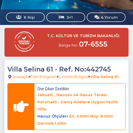
6 Kişi
3+1
4 Yorum
T.C. KÜLTÜR VE TURİZM BAKANLIĞI
07-6555
Belge No:
Villa Selina 61
- Ref. No:442745
Anasayfa
Tatil Bölgeleri
Üzümlü Bölgesi
Villa Selina 61
Öne Çıkan Özelikler
Jakuzili , Havuzu ve Havuz Terası
Korunaklı , Geniş Ailelere Uygun Yazlık
Villa
Havuz Ölçüleri
En: 3.90m Boy: 8.00m
Derinlik:1.40m