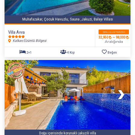
Muhafazakar, Çocuk Havuzlu, Sauna ,Jakuzi, Balayı Villası
Villa Avva
DOLULUK TAKVIMI
32,950
~ 98,000
Kalkan/Üzümlü Bölgesi
Aralığında
Doğa içerisinde korunaklı jakuzili villa