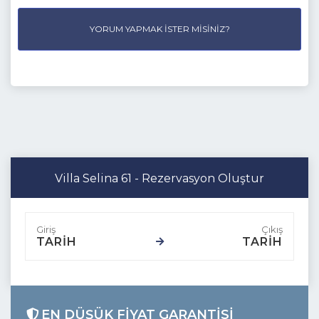
YORUM YAPMAK İSTER MISINIZ?
Villa Selina 61 - Rezervasyon Oluştur
TARİH
TARİH
EN DÜŞÜK FIYAT GARANTISI