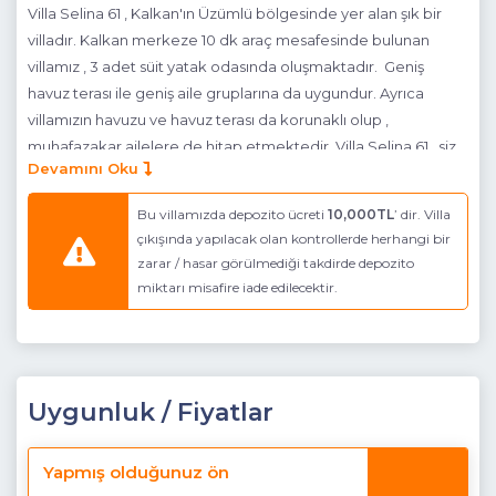
Villa Selina 61 , Kalkan'ın Üzümlü bölgesinde yer alan şık bir
villadır. Kalkan merkeze 10 dk araç mesafesinde bulunan
villamız , 3 adet süit yatak odasında oluşmaktadır. Geniş
havuz terası ile geniş aile gruplarına da uygundur. Ayrıca
villamızın havuzu ve havuz terası da korunaklı olup ,
muhafazakar ailelere de hitap etmektedir. Villa Selina 61 , siz
Devamını Oku
değerli misafirlerini beklemektedir.
NOT : Villanın son 300 mtlik kısmı , stabilize bir yoldan
Bu villamızda depozito ücreti
10,000TL
’ dir. Villa
oluşmaktadır.
çıkışında yapılacak olan kontrollerde herhangi bir
Havuz Katı Terası
: Deniz Manzaralı, Güneşlenme alanı, Özel
zarar / hasar görülmediği takdirde depozito
havuz,
miktarı misafire iade edilecektir.
Detayları
: 6 Kişilik masa ve sandalye, 6 adet şezlong,
Barbekü, Güneş şemsiyesi,
Havuz Ebatları
: En; 4.00 m Boy; 8,00 m Derinlik; 1.60 - 1,65 m
Uygunluk / Fiyatlar
Mutfak
: Modern Amerikan Mutfak (Zemin Katta)
Detayları
: Buzdolabı, Bulaşık makinesi, Çamaşır makinesi,
Yapmış olduğunuz ön
Fırın, 4 ’lü Ocak (ankastre), Mikrodalga fırın, Elektrikli su ısıtıcı,