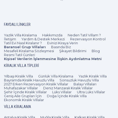
2+1
4 Kişi
Beğen
FAYDALI LINKLER
Yazlık Villa Kiralama
Hakkımızda
Neden Tatil Villam ?
İletişim
Yardım & Destek Merkezi
Rezervasyon Kontrol
Tatil Evi Nasıl Kiralanır ?
Evinizi Kiraya Verin
Baransel Grup Villaları
Basında Biz
Mesafeli Kiralama Sözleşmesi
Şikayet Bildirimi
Blog
Resmi Tatil Günleri
Kişisel Verilerin İşlenmesine İlişkin Aydınlatma Metni
KIRALIK VILLA TIPLERI
Yılbaşı Kiralık Villa
Günlük Villa Kiralama
Yazlık Kiralık Villa
Bayramda Kiralık Havuzlu Villa
Sonsuzluk Havuzlu Villa
2027 Erken Rezervasyon Kiralık Villalar
Balayı Villaları
Muhafazakar Villalar
Deniz Manzaralı Kiralık Villalar
Şehir İçinde Kiralık Villalar
Lüks Villalar
Ultra Lüks Villalar
Geniş Aile Grupları İçin
Doğa İçinde Kiralık Villa
Ekonomik Kiralık Villalar
VILLA KIRALAMA
Antalya Kiralık Villa
Muğla Kiralık Villa
Kalkan Kiralık Villa