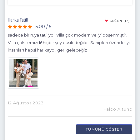
Harika Tatil!
hari
23)
BEĞEN
(17)
5.00 / 5
i ev
sadece bir rüya tatiliydi! Villa çok modern ve iyi döşenmiştir.
tati
Villa çok temizdi! hiçbir şey eksik değildi! Sahipleri özünde iyi
mev
insanlar! hepsi harikaydı. geri geleceğiz
ede
ikg
prak
ve 
olab
12 Ağustos 2023
Falco Altunc
23
TÜMÜNÜ GÖSTER