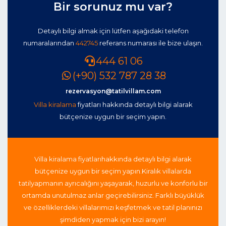
Bir sorunuz mu var?
Detaylı bilgi almak için lütfen aşağıdaki telefon
numaralarından
442745
referans numarası ile bize ulaşın.
444 61 06
(+90) 532 787 28 38
rezervasyon@tatilvillam.com
Villa kiralama
fiyatları hakkında detaylı bilgi alarak
bütçenize uygun bir seçim yapın.
Villa kiralama fiyatları
hakkında detaylı bilgi alarak
bütçenize uygun bir seçim yapın.
Kiralık villalarda
tatil
yapmanın ayrıcalığını yaşayarak, huzurlu ve konforlu bir
ortamda unutulmaz anlar geçirebilirsiniz. Farklı büyüklük
ve özelliklerdeki villalarımızı keşfetmek ve tatil planınızı
şimdiden yapmak için bizi arayın!