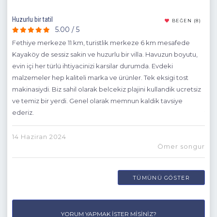
Huzurlu bir tatil
Harik
(8)
BEĞEN
(8)
5.00 / 5
Fethiye merkeze 11 km, turistlik merkeze 6 km mesafede
İlk 
Kayaköy de sessiz sakin ve huzurlu bir villa. Havuzun boyutu,
En 
evin içi her türlü ihtiyacinizi karsilar durumda. Evdeki
sahi
 ve
malzemeler hep kaliteli marka ve ürünler. Tek eksigi tost
içi
makinasiydi. Biz sahil olarak belcekiz plajini kullandik ucretsiz
edeb
ve temiz bir yerdi. Genel olarak memnun kaldik tavsiye
ederiz.
18 
kara
14 Haziran 2024
Ömer songur
TÜMÜNÜ GÖSTER
YORUM YAPMAK İSTER MISINIZ?