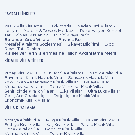
FAYDALI LINKLER
Yazlık Villa Kiralama
Hakkımızda
Neden Tatil Villam ?
İletişim
Yardım & Destek Merkezi
Rezervasyon Kontrol
Tatil Evi Nasıl Kiralanır ?
Evinizi Kiraya Verin
Baransel Grup Villaları
Basında Biz
Mesafeli Kiralama Sözleşmesi
Şikayet Bildirimi
Blog
Resmi Tatil Günleri
Kişisel Verilerin İşlenmesine İlişkin Aydınlatma Metni
KIRALIK VILLA TIPLERI
Yılbaşı Kiralık Villa
Günlük Villa Kiralama
Yazlık Kiralık Villa
Bayramda Kiralık Havuzlu Villa
Sonsuzluk Havuzlu Villa
2027 Erken Rezervasyon Kiralık Villalar
Balayı Villaları
Muhafazakar Villalar
Deniz Manzaralı Kiralık Villalar
Şehir İçinde Kiralık Villalar
Lüks Villalar
Ultra Lüks Villalar
Geniş Aile Grupları İçin
Doğa İçinde Kiralık Villa
Ekonomik Kiralık Villalar
VILLA KIRALAMA
Antalya Kiralık Villa
Muğla Kiralık Villa
Kalkan Kiralık Villa
Fethiye Kiralık Villa
Kaş Kiralık Villa
Patara Kiralık Villa
Göcek Kiralık Villa
Bodrum Kiralık Villa
Marmaris Kiralık Villa
Dalyan Kiralık Villa