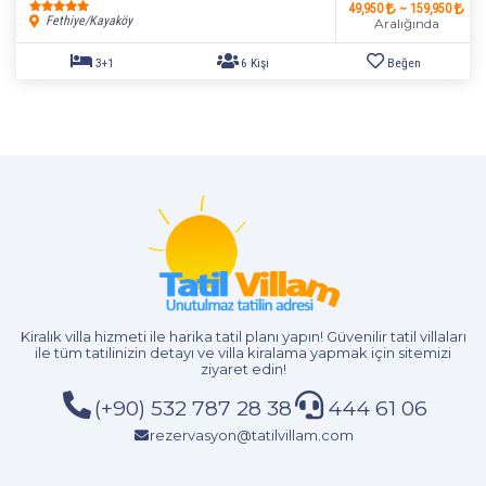
49,950
~ 159,950
5+1
12 Kişi
Beğen
Fethiye/Kayaköy
Aralığında
Kiralık villa hizmeti
ile harika tatil planı yapın! Güvenilir tatil villaları
ile tüm tatilinizin detayı ve
villa kiralama
yapmak için sitemizi
ziyaret edin!
(+90) 532 787 28 38
444 61 06
rezervasyon@tatilvillam.com
3+1
6 Kişi
Beğen