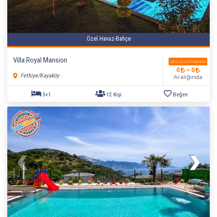
Özel Havuz-Bahçe
Villa Royal Mansion
DOLULUK TAKVIMI
0
~ 0
Fethiye/Kayaköy
Aralığında