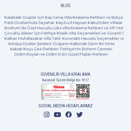
BLOG
Kalabalık Gruplar İçin Kaş Geniş Villa Kiralama Rehberi ve Bütçe Pl
Patili Dostlarınızla Seyahat: Kaş Evcil Hayvan Kabul Eden Villalar ve 
Bodrum’da Özel Havuzlu Lüks Villa Kiralama Rehberi ve VIP Hizmet
Çocuklu Aileler İçin Fethiye Kiralık Villa Seçenekleri ve Güvenli Tatil
Kalkan Muhafazakar Villa Tatili: Korunaklı Havuzlu Seçenekler ve B
Antalya Düden Şelalesi: Doğanın Kalbinde Serin Bir Mola
Kabak Koyu Gezi Rehberi: Fethiye'nin Bohem Cenneti
Didim Koyları ve Didim'in En Güzel Plajları Rehberi
GÜVENILIR VILLA KIRALAMA
Baransel Turizm Belge No: 9117
SOSYAL MEDYA HESAPLARIMIZ
3+1
6 Kişi
Beğen