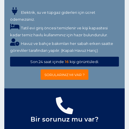
Elektrik, su ve tüpgaz giderleri için ücret
ödemezsiniz.
Tatil evi giriş öncesi temizlenir ve kişi kapasitesi
kadar temiz havlu kullanımınız için hazır bulundurulur.
Havuz ve bahçe bakımları her sabah erken saatte
görevliler tarafından yapılır. (Kapalı Havuz Hariç)
Son 24 saat içinde
16
kişi görüntüledi.
SORULARINIZ MI VAR ?
Bir sorunuz mu var?