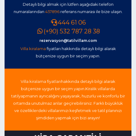
Detaylı bilgi almak için lütfen aşağıdaki telefon
numaralarından
457896
referans numarası ile bize ulaşın.
444 61 06
(+90) 532 787 28 38
rezervasyon@tatilvillam.com
Villa kiralama
fiyatları hakkında detaylı bilgi alarak
bütçenize uygun bir seçim yapın.
Villa kiralama fiyatları
hakkında detaylı bilgi alarak
bütçenize uygun bir seçim yapın.
Kiralık villalarda
tatil
yapmanın ayrıcalığını yaşayarak, huzurlu ve konforlu bir
ortamda unutulmaz anlar geçirebilirsiniz. Farklı büyüklük
ve özelliklerdeki villalarımızı keşfetmek ve tatil planınızı
şimdiden yapmak için bizi arayın!