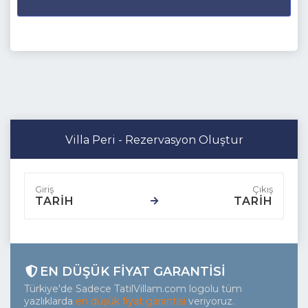
Villa Peri - Rezervasyon Oluştur
TARİH
TARİH
EN DÜŞÜK FIYAT GARANTISI
Türkiye'de Sadece TatilVillam.com logolu tüm
yazlıklarda
en düşük fiyat garantisi
veriyoruz.