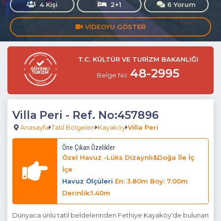
4 Kişi
2+1
6 Yorum
VIDEOYU GÖSTER
T.C. KÜLTÜR VE TURİZM BAKANLIĞI
48-2995
Belge No:
Villa Peri
- Ref. No:457896
Anasayfa
Tatil Bölgeleri
Kayaköy
Villa Peri
Öne Çıkan Özelikler
Özel Havuz -Lüks Dizaynlı&Doğa İle İç
İçe
Havuz Ölçüleri
En: 3.80m Boy: 7.00m
Derinlik:1.40m
Dünyaca ünlü tatil beldelerinden Fethiye Kayaköy'de bulunan