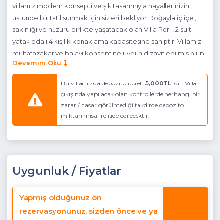
villamız,modern konsepti ve şık tasarımıyla hayallerinizin
üstünde bir tatil sunmak için sizleri bekliyor.Doğayla iç içe ,
sakinliği ve huzuru birlikte yaşatacak olan Villa Peri , 2 suit
yatak odalı 4 kişilik konaklama kapasitesine sahiptir. Villamız
muhafazakar ve balayı konseptine uygun dizayn edilmiş olup
Devamını Oku
tatiliniz boyunca ihtiyacınız olan tüm ekipman ve donanıma
sahip elit bir villadır.
Bu villamızda depozito ücreti
5,000TL
’ dir. Villa
Not : Villamıza giden yolda son 400 mt stabilizedir.
çıkışında yapılacak olan kontrollerde herhangi bir
zarar / hasar görülmediği takdirde depozito
Not: Bu villamıza evcil hayvan kabul edilmemektedir.
miktarı misafire iade edilecektir.
Havuz Katı Terası :
Güneşlenme alanı, Özel havuz ve Özel
bahçe
Detayları :
6 Kişilik masa ve sandalye, Güneş şemsiyesi, 4
Uygunluk / Fiyatlar
Adet şezlong, Salıncak, Masa Tenisi,
Çocuk oyun parkı,
Barbekü
Yapmış olduğunuz ön
Havuz Ebatları:
Boy:7,00 m En: 3,80 m Derinlik: 1,40m
rezervasyonunuz, sizden önce ve ya
Jakuzi Ebatları:
Boy:4,00 m En:1,00 m Derinlik:85 cm
(Havuz