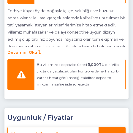
Fethiye Kayaköy'de doğayla iç içe, sakinliğin ve huzurun
adresi olan villa Lara, gerçek anlamda kaliteli ve unutulmaz bir
tatil yaşamak isteyenler misafirlerimize hitap etmektedir.
Villamız muhafazakar ve balayı konseptine uygun dizayn
edilmiş olup tatiliniz boyunca ihtiyacınız olan tüm ekipman ve
donanıma sahip elit bir villadır. Yatak odasın da bulunan kapalı
Devamını Oku
havuz ve sauna ile günün yorgunluğunu atıp, kendiniz için
ayırdığınız kısıtlı zamanı gönlünüzce değerlendirmeniz ve
Bu villamızda depozito ücreti
5,000TL
’ dir. Villa
dinlenmeniz için bütün imkanlar sınırsızca sunulmuştur. Isıtmalı
çıkışında yapılacak olan kontrollerde herhangi bir
kapalı havuz ile villamız yılın 12 ayı misafir ağırlamaktadır.
zarar / hasar görülmediği takdirde depozito
Havuzun yer aldığı ana terasta özel büyük bir oturma alanı
miktarı misafire iade edilecektir.
keyif dolu havuz başı anlarınıza şahitlik edecektir. Havuzu
tamamen korunaklı villamız da sevdiklerinizle keyifli dakikalar
geçirip unutamayacağınız anılar biriktireceksiniz...
Not : Villamıza giden yolda son 400 mt stabilizedir.
Uygunluk / Fiyatlar
Not:
Villa Lara 12 ay hizmet verecek şekilde dizayn edilmiştir.
Villamızda 1 adet Bebek Yatağı ve Mama Sandalyesi