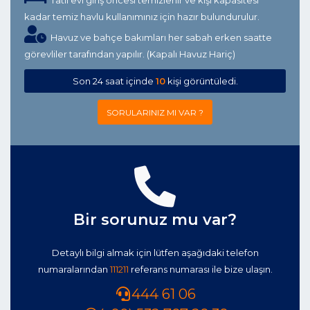
Tatil evi giriş öncesi temizlenir ve kişi kapasitesi
kadar temiz havlu kullanımınız için hazır bulundurulur.
Havuz ve bahçe bakımları her sabah erken saatte
görevliler tarafından yapılır. (Kapalı Havuz Hariç)
Son 24 saat içinde
10
kişi görüntüledi.
SORULARINIZ MI VAR ?
Bir sorunuz mu var?
Detaylı bilgi almak için lütfen aşağıdaki telefon
numaralarından
111211
referans numarası ile bize ulaşın.
444 61 06