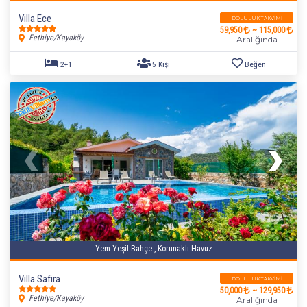
Villa Ece
DOLULUK TAKVIMI
59,950
~ 115,000
Fethiye/Kayaköy
Aralığında
Yem Yeşil Bahçe , Korunaklı Havuz
Villa Safira
DOLULUK TAKVIMI
50,000
~ 129,950
Fethiye/Kayaköy
Aralığında