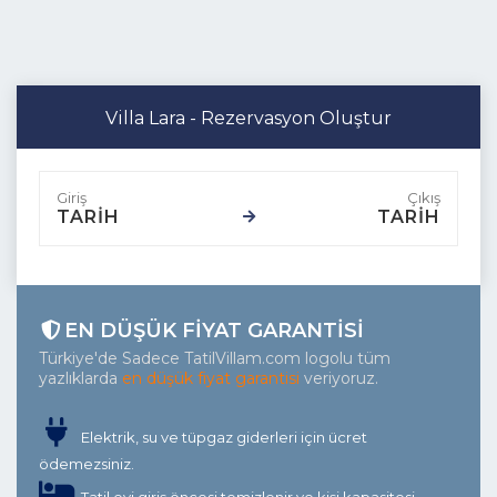
Villa Lara - Rezervasyon Oluştur
TARİH
TARİH
EN DÜŞÜK FIYAT GARANTISI
Türkiye'de Sadece TatilVillam.com logolu tüm
yazlıklarda
en düşük fiyat garantisi
veriyoruz.
Elektrik, su ve tüpgaz giderleri için ücret
ödemezsiniz.