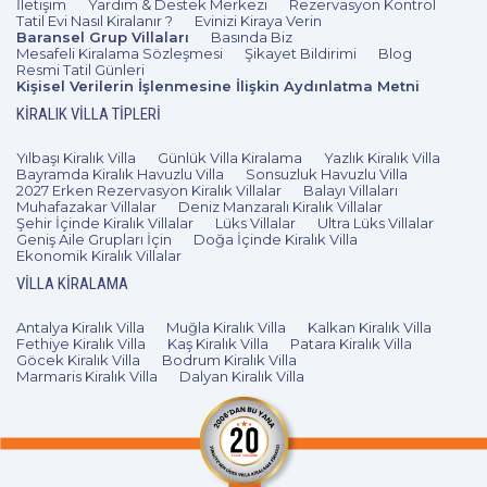
İletişim
Yardım & Destek Merkezi
Rezervasyon Kontrol
Tatil Evi Nasıl Kiralanır ?
Evinizi Kiraya Verin
Baransel Grup Villaları
Basında Biz
Mesafeli Kiralama Sözleşmesi
Şikayet Bildirimi
Blog
Resmi Tatil Günleri
Kişisel Verilerin İşlenmesine İlişkin Aydınlatma Metni
KIRALIK VILLA TIPLERI
Yılbaşı Kiralık Villa
Günlük Villa Kiralama
Yazlık Kiralık Villa
Bayramda Kiralık Havuzlu Villa
Sonsuzluk Havuzlu Villa
2027 Erken Rezervasyon Kiralık Villalar
Balayı Villaları
Muhafazakar Villalar
Deniz Manzaralı Kiralık Villalar
Şehir İçinde Kiralık Villalar
Lüks Villalar
Ultra Lüks Villalar
Geniş Aile Grupları İçin
Doğa İçinde Kiralık Villa
Ekonomik Kiralık Villalar
VILLA KIRALAMA
Antalya Kiralık Villa
Muğla Kiralık Villa
Kalkan Kiralık Villa
Fethiye Kiralık Villa
Kaş Kiralık Villa
Patara Kiralık Villa
Göcek Kiralık Villa
Bodrum Kiralık Villa
Marmaris Kiralık Villa
Dalyan Kiralık Villa