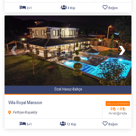
Özel Havuz-Bahçe
Villa Royal Mansion
DOLULUK TAKVIMI
2+1
5 Kişi
Beğen
0
~ 0
Fethiye/Kayaköy
Aralığında