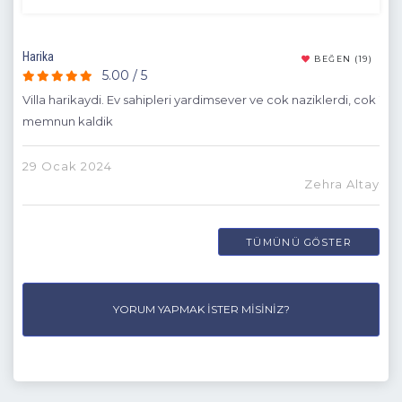
Harika
Biz 
(8)
BEĞEN
(19)
5.00 / 5
Villa harikaydi. Ev sahipleri yardimsever ve cok naziklerdi, cok
13 
memnun kaldik
her
i
geri
l
29 Ocak 2024
Zehra Altay
ge
19 
r
TÜMÜNÜ GÖSTER
inde
m
YORUM YAPMAK İSTER MISINIZ?
uğba