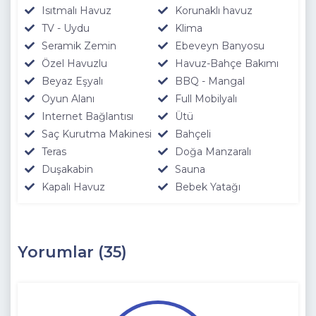
Isıtmalı Havuz
Korunaklı havuz
TV - Uydu
Klima
Seramik Zemin
Ebeveyn Banyosu
Özel Havuzlu
Havuz-Bahçe Bakımı
Beyaz Eşyalı
BBQ - Mangal
Oyun Alanı
Full Mobilyalı
Internet Bağlantısı
Ütü
Saç Kurutma Makinesi
Bahçeli
Teras
Doğa Manzaralı
Duşakabin
Sauna
Kapalı Havuz
Bebek Yatağı
Yorumlar (35)