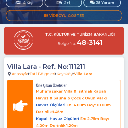
4 Kişi
2+1
35 Yorum
VIDEOYU GÖSTER
T.C. KÜLTÜR VE TURİZM BAKANLIĞI
48-3141
Belge No:
Villa Lara
- Ref. No:111211
Anasayfa
Tatil Bölgeleri
Kayaköy
Villa Lara
Öne Çıkan Özelikler
Muhafazakar Villa & Isıtmalı Kapalı
Havuz & Sauna & Çocuk Oyun Parkı
Havuz Ölçüleri
En: 4.00m Boy: 10.00m
Derinlik:1.45m
Kapalı Havuz Ölçüleri
En: 2.75m Boy:
4.00m Derinlik:1.20m