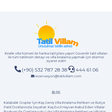
Kiralık villa hizmeti
ile harika tatil planı yapın! Güvenilir tatil villaları
ile tüm tatilinizin detayı ve
villa kiralama
yapmak için sitemizi
ziyaret edin!
(+90) 532 787 28 38
444 61 06
rezervasyon@tatilvillam.com
2+1
4 Kişi
Beğen
BLOG
Kalabalık Gruplar İçin Kaş Geniş Villa Kiralama Rehberi ve Bütçe Pl
Patili Dostlarınızla Seyahat: Kaş Evcil Hayvan Kabul Eden Villalar ve 
Bodrum’da Özel Havuzlu Lüks Villa Kiralama Rehberi ve VIP Hizmet