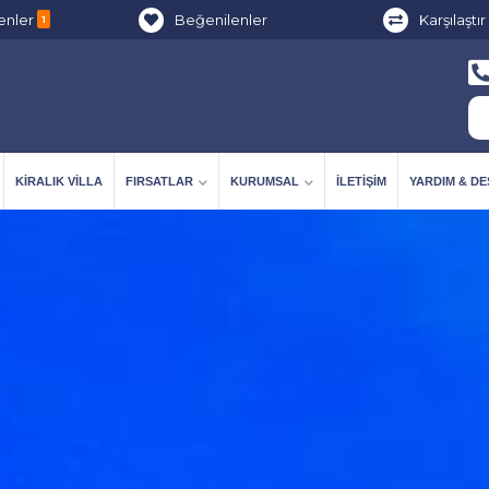
enler
Beğenilenler
Karşılaştır
1
KIRALIK VILLA
FIRSATLAR
KURUMSAL
İLETIŞIM
YARDIM & D