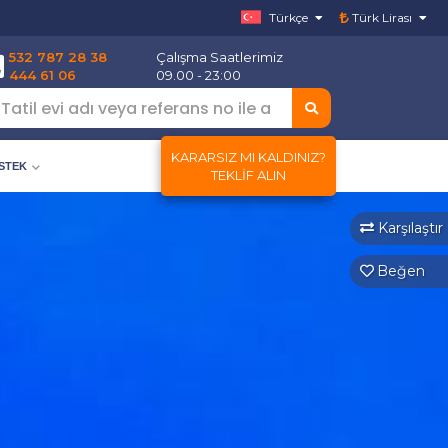
Türkçe
Türk Lirası
532 787 28 38
Çalışma Saatlerimiz
444 61 06
09.00 - 23:00
KARARSIZ MI KALDINIZ?
ESTEK
TEKLIF ALIN
Karşılaştır
Beğen