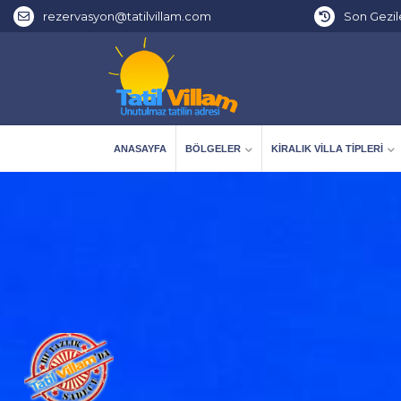
rezervasyon@tatilvillam.com
Son Gezil
ANASAYFA
BÖLGELER
KIRALIK VILLA TIPLERI