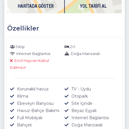
HARITADA GÖSTER
YOL TARIFI AL
Özellikler
5 Kişi
2+1
Internet Bağlantısı
Doğa Manzaralı
Evcil Hayvan Kabul
Edilmez!
Korunaklı havuz
TV - Uydu
Klima
Otopark
Ebeveyn Banyosu
Site İçınde
Havuz-Bahçe Bakımı
Beyaz Eşyalı
Full Mobilyalı
Internet Bağlantısı
Bahçeli
Doğa Manzaralı