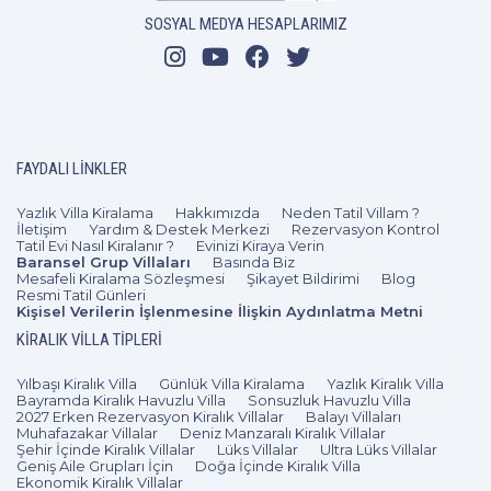
SOSYAL MEDYA HESAPLARIMIZ
FAYDALI LINKLER
Yazlık Villa Kiralama
Hakkımızda
Neden Tatil Villam ?
İletişim
Yardım & Destek Merkezi
Rezervasyon Kontrol
Tatil Evi Nasıl Kiralanır ?
Evinizi Kiraya Verin
Baransel Grup Villaları
Basında Biz
Mesafeli Kiralama Sözleşmesi
Şikayet Bildirimi
Blog
Resmi Tatil Günleri
Kişisel Verilerin İşlenmesine İlişkin Aydınlatma Metni
KIRALIK VILLA TIPLERI
Yılbaşı Kiralık Villa
Günlük Villa Kiralama
Yazlık Kiralık Villa
Bayramda Kiralık Havuzlu Villa
Sonsuzluk Havuzlu Villa
2027 Erken Rezervasyon Kiralık Villalar
Balayı Villaları
Muhafazakar Villalar
Deniz Manzaralı Kiralık Villalar
Şehir İçinde Kiralık Villalar
Lüks Villalar
Ultra Lüks Villalar
Geniş Aile Grupları İçin
Doğa İçinde Kiralık Villa
Ekonomik Kiralık Villalar