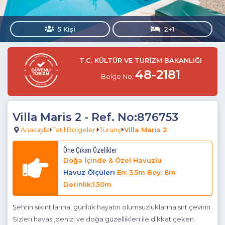
5 Kişi
2+1
T.C. KÜLTÜR VE TURİZM BAKANLIĞI
48-2181
Belge No:
Villa Maris 2
- Ref. No:876753
Anasayfa
Tatil Bölgeleri
Turunç
Villa Maris 2
Öne Çıkan Özelikler
Doğa İçinde & Özel Havuzlu
Havuz Ölçüleri
En: 3.5m Boy: 8m
Derinlik:1.50m
Şehrin sıkıntılarına, günlük hayatın olumsuzluklarına sırt çevirin.
Sizleri havası,denizi ve doğa güzellikleri ile dikkat çeken