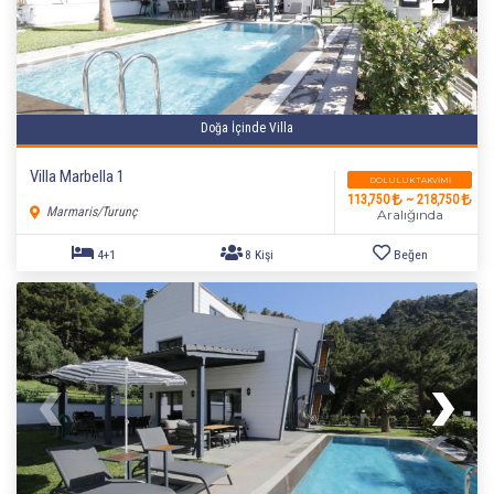
Doğa İçinde Villa
Villa Marbella 1
DOLULUK TAKVIMI
113,750
~ 218,750
Marmaris/Turunç
Aralığında
3+1
5 Kişi
Beğen