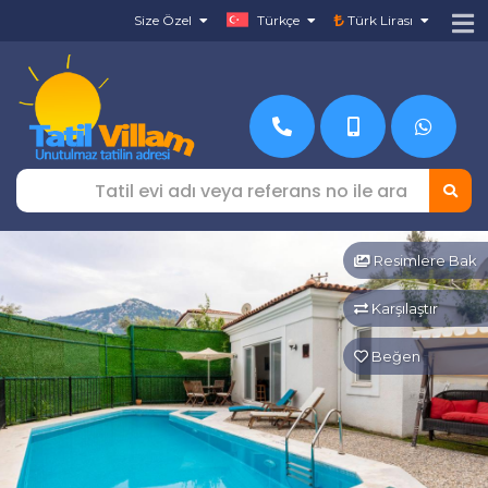
Size Özel
Türkçe
Türk Lirası
Resimlere Bak
Karşılaştır
Beğen