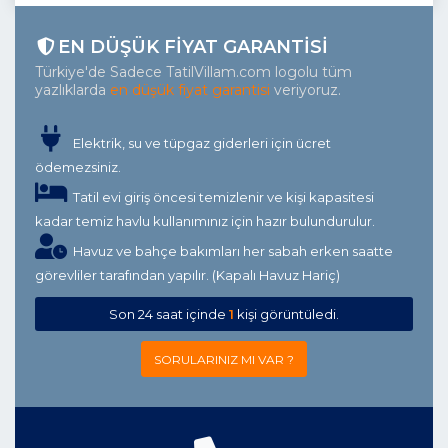
EN DÜŞÜK FIYAT GARANTISI
Türkiye'de Sadece TatilVillam.com logolu tüm
yazlıklarda
en düşük fiyat garantisi
veriyoruz.
Elektrik, su ve tüpgaz giderleri için ücret
ödemezsiniz.
Tatil evi giriş öncesi temizlenir ve kişi kapasitesi
kadar temiz havlu kullanımınız için hazır bulundurulur.
Havuz ve bahçe bakımları her sabah erken saatte
görevliler tarafından yapılır. (Kapalı Havuz Hariç)
Son 24 saat içinde
1
kişi görüntüledi.
SORULARINIZ MI VAR ?