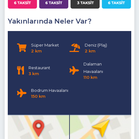
boşaltılmaktadır.
Yakınlarında Neler Var?
Süper Market
Deniz (Plaj)
2 km
2 km
Dalaman
Restaurant
Havaalanı
3 km
110 km
Bodrum Havaalanı
150 km