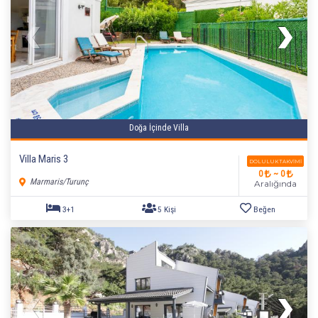
Doğa İçinde Villa
Villa Maris 3
DOLULUK TAKVIMI
0
~ 0
Marmaris/Turunç
Aralığında