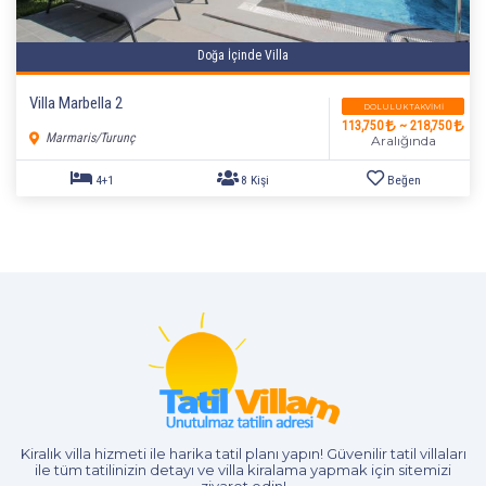
Doğa İçinde Villa
Villa Marbella 2
DOLULUK TAKVIMI
113,750
~ 218,750
Marmaris/Turunç
Aralığında
4+1
8 Kişi
Beğen
Kiralık villa hizmeti
ile harika tatil planı yapın! Güvenilir tatil villaları
ile tüm tatilinizin detayı ve
villa kiralama
yapmak için sitemizi