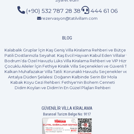
ziyaret edin!
(+90) 532 787 28 38
444 61 06
rezervasyon@tatilvillam.com
BLOG
Kalabalık Gruplar İçin Kaş Geniş Villa Kiralama Rehberi ve Bütçe Pl
Patili Dostlarınızla Seyahat: Kaş Evcil Hayvan Kabul Eden Villalar ve 
Bodrum’da Özel Havuzlu Lüks Villa Kiralama Rehberi ve VIP Hizmet
Çocuklu Aileler İçin Fethiye Kiralık Villa Seçenekleri ve Güvenli Tatil
Kalkan Muhafazakar Villa Tatili: Korunaklı Havuzlu Seçenekler ve B
Antalya Düden Şelalesi: Doğanın Kalbinde Serin Bir Mola
Kabak Koyu Gezi Rehberi: Fethiye'nin Bohem Cenneti
Didim Koyları ve Didim'in En Güzel Plajları Rehberi
GÜVENILIR VILLA KIRALAMA
Baransel Turizm Belge No: 9117
4+1
8 Kişi
Beğen