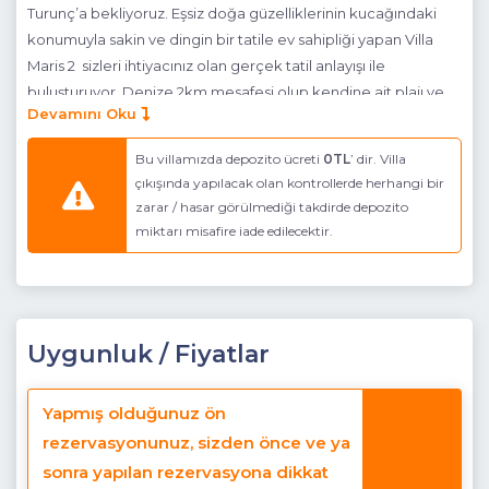
Turunç’a bekliyoruz. Eşsiz doğa güzelliklerinin kucağındaki
konumuyla sakin ve dingin bir tatile ev sahipliği yapan Villa
Maris 2 sizleri ihtiyacınız olan gerçek tatil anlayışı ile
buluşturuyor. Denize 2km mesafesi olup kendine ait plajı ve
Devamını Oku
iskelesi olan bir tesistir. Doğa içinde kuş seslerinin yankılandığı
Turunç Koyu’nun eşsiz manzarasını seyredebileceğiniz vadinin
Bu villamızda depozito ücreti
0TL
’ dir. Villa
içinde bulunan Villa toplam 5.000 m2 üzerine kurulmuş olup
çıkışında yapılacak olan kontrollerde herhangi bir
2+1 Villalardan oluşmaktadır.Ayrıca aynı site içerisinde birden
zarar / hasar görülmediği takdirde depozito
fazla kiralık villamız olduğu için kalabalık aileler için uygun bir
miktarı misafire iade edilecektir.
seçenek olacaktır.
NOT:Fiyatlarımız kahvaltı dahil fiyatlardır. Restoran villa
sitemize 350mt mesafededir.
Uygunluk / Fiyatlar
NOT: Görsellerimiz ortak resim olup , eve göre mobilya
renginde , bahçe konumunda değişiklikler olabilir.
Yapmış olduğunuz ön
Havuz Katı Teras:
Güneşlenme alanı, Özel havuz, Özel
rezervasyonunuz, sizden önce ve ya
bahçe, Otopark
sonra yapılan rezervasyona dikkat
Detayları:
4 Adet şezlong, 4 Kişilik masa ve sandalye