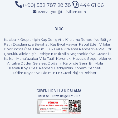
(+90) 532 787 28 38
444 61 06
rezervasyon@tatilvillam.com
BLOG
Kalabalık Gruplar İçin Kaş Geniş Villa Kiralama Rehberi ve Bütçe Pl
Patili Dostlarınızla Seyahat: Kaş Evcil Hayvan Kabul Eden Villalar ve 
Bodrum’da Özel Havuzlu Lüks Villa Kiralama Rehberi ve VIP Hizmet
Çocuklu Aileler İçin Fethiye Kiralık Villa Seçenekleri ve Güvenli Tatil
Kalkan Muhafazakar Villa Tatili: Korunaklı Havuzlu Seçenekler ve B
Antalya Düden Şelalesi: Doğanın Kalbinde Serin Bir Mola
Kabak Koyu Gezi Rehberi: Fethiye'nin Bohem Cenneti
Didim Koyları ve Didim'in En Güzel Plajları Rehberi
GÜVENILIR VILLA KIRALAMA
4+1
8 Kişi
Beğen
Baransel Turizm Belge No: 9117