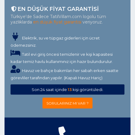
EN DÜŞÜK FIYAT GARANTISI
Türkiye'de Sadece TatilVillam.com logolu tüm
yazlıklarda
en düşük fiyat garantisi
veriyoruz.
Elektrik, su ve tüpgaz giderleri için ücret
ödemezsiniz.
Tatil evi giriş öncesi temizlenir ve kişi kapasitesi
kadar temiz havlu kullanımınız için hazır bulundurulur.
Havuz ve bahçe bakımları her sabah erken saatte
görevliler tarafından yapılır. (Kapalı Havuz Hariç)
Son 24 saat içinde
13
kişi görüntüledi.
SORULARINIZ MI VAR ?