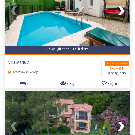
Balayı Çiftlerine Özel İndirim
Villa Maris 2
DOLULUK TAKVIMI
0
~ 0
Marmaris/Turunç
Aralığında