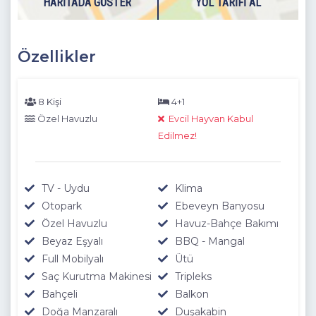
HARITADA GÖSTER
YOL TARIFI AL
masası, Klima, Banyo bulunmaktadır.
4. Yatak Odası
: Aile Yatak odası Odası, Doğa Manzaralı
(1.Katta)
Özellikler
Detayları
: Çift kişilik yatak, Elbise dolabı, Komidin, Klima,
Banyo (Ortak Kullanım ) bulunmaktadır.
8 Kişi
4+1
Not:
Bu villamızda depozito ücreti 5000 TL' dir. Villa çıkışında
Özel Havuzlu
Evcil Hayvan Kabul
yapılacak olan kontrollerde herhangi bir zarar / hasar
Edilmez!
görülmediği takdirde depozito miktarı misafire iade
edilecektir.
TV - Uydu
Klima
Dışarıdaki havuzlarımız 1 Kasım - 30 Nisan tarihlerinde hava
Otopark
Ebeveyn Banyosu
şartlarından dolayı kullanıma kapatılmasından dolayı
Özel Havuzlu
Havuz-Bahçe Bakımı
boşaltılmaktadır.
Beyaz Eşyalı
BBQ - Mangal
Full Mobilyalı
Ütü
Saç Kurutma Makinesi
Tripleks
Bahçeli
Balkon
Doğa Manzaralı
Duşakabin