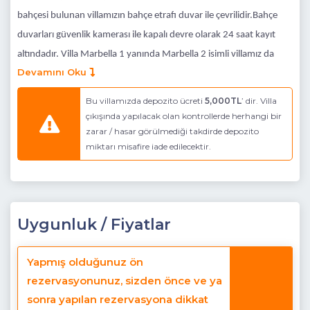
bahçesi bulunan villamızın bahçe etrafı duvar ile çevrilidir.
Bahçe
duvarları güvenlik kamerası ile kapalı devre olarak 24 saat kayıt
altındadır. Villa Marbella 1 yanında Marbella 2 isimli villamız da
Devamını Oku
vardır daha kalabalık aileler her iki villayı birden kiralayarak
tatillerini konfor içinde geçirebilirler.Villamız modern
Bu villamızda depozito ücreti
5,000TL
’ dir. Villa
ekipmanlarla,konfor ön planda tutularak özenle hazırlanmış olup ,
çıkışında yapılacak olan kontrollerde herhangi bir
zarar / hasar görülmediği takdirde depozito
sizlere tatilde evinizin konforunu sunacaktır. Villamız da 4 oda,2
miktarı misafire iade edilecektir.
salon, 3 banyo,1 çamaşır odası bulunmaktadır.8mtX6mt ebatlı
özel yüzme havuzunun dör bir yanı taşmalıdır. Havuzun bakımı ,
ph ölçümü profesyonel ekip tarafından haftada 1 gün
yapılmaktadır.
Bahçede çeşitli ağaçlar ve bitkiler bulunmaktadır,
Uygunluk / Fiyatlar
bunların sulanması otomatik olarak sulama sistemi sayesinde
18:00 ile 19:20 arasında yapılmaktadır.Villamızda iki adet salon
Yapmış olduğunuz ön
bulunmaktadır , ana salon giriş katta , küçük salon ise -1. katta (
rezervasyonunuz, sizden önce ve ya
Zemin ) bulunmaktadır. Marmaris Turunç bölgesinde bulunan Villa
sonra yapılan rezervasyona dikkat
Marbella 1 , plaja araç ile 2 dakika , yürüyerek 8 dakikalık