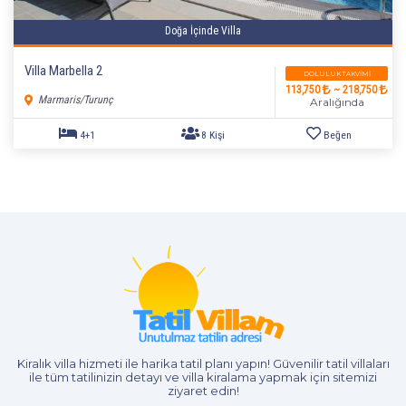
Doğa İçinde Villa
Villa Marbella 2
DOLULUK TAKVIMI
113,750
~ 218,750
Marmaris/Turunç
Aralığında
3+1
6 Kişi
Beğen
Kiralık villa hizmeti
ile harika tatil planı yapın! Güvenilir tatil villaları
ile tüm tatilinizin detayı ve
villa kiralama
yapmak için sitemizi
ziyaret edin!