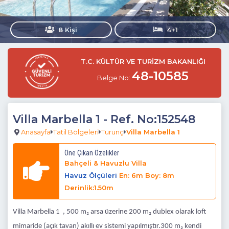
8 Kişi
4+1
T.C. KÜLTÜR VE TURİZM BAKANLIĞI
48-10585
Belge No:
Villa Marbella 1
- Ref. No:152548
Anasayfa
Tatil Bölgeleri
Turunç
Villa Marbella 1
Öne Çıkan Özelikler
Bahçeli & Havuzlu Villa
Havuz Ölçüleri
En: 6m Boy: 8m
Derinlik:1.50m
Villa Marbella 1 , 500 m₂ arsa üzerine 200 m₂ dublex olarak loft
mimaride (açık tavan) akıllı ev sistemi yapılmıştır.
300 m₂ kendi