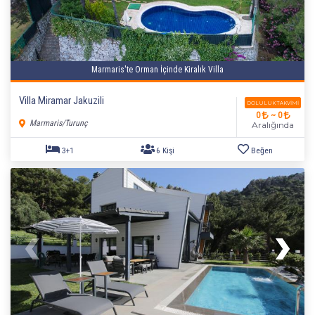
Marmaris'te Orman İçinde Kiralık Villa
Villa Miramar Jakuzili
DOLULUK TAKVIMI
0
~ 0
Marmaris/Turunç
Aralığında
2+1
5 Kişi
Beğen