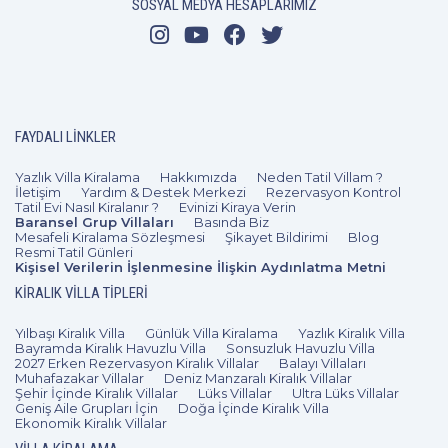
SOSYAL MEDYA HESAPLARIMIZ
FAYDALI LINKLER
Yazlık Villa Kiralama
Hakkımızda
Neden Tatil Villam ?
İletişim
Yardım & Destek Merkezi
Rezervasyon Kontrol
Tatil Evi Nasıl Kiralanır ?
Evinizi Kiraya Verin
Baransel Grup Villaları
Basında Biz
Mesafeli Kiralama Sözleşmesi
Şikayet Bildirimi
Blog
Resmi Tatil Günleri
Kişisel Verilerin İşlenmesine İlişkin Aydınlatma Metni
KIRALIK VILLA TIPLERI
Yılbaşı Kiralık Villa
Günlük Villa Kiralama
Yazlık Kiralık Villa
Bayramda Kiralık Havuzlu Villa
Sonsuzluk Havuzlu Villa
2027 Erken Rezervasyon Kiralık Villalar
Balayı Villaları
Muhafazakar Villalar
Deniz Manzaralı Kiralık Villalar
Şehir İçinde Kiralık Villalar
Lüks Villalar
Ultra Lüks Villalar
Geniş Aile Grupları İçin
Doğa İçinde Kiralık Villa
Ekonomik Kiralık Villalar