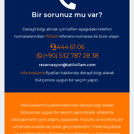
Bir sorunuz mu var?
Detaylı bilgi almak için lütfen aşağıdaki telefon
numaralarından
152548
referans numarası ile bize ulaşın.
444 61 06
(+90) 532 787 28 38
rezervasyon@tatilvillam.com
Villa kiralama
fiyatları hakkında detaylı bilgi alarak
bütçenize uygun bir seçim yapın.
Villa kiralama fiyatları
hakkında detaylı bilgi alarak
bütçenize uygun bir seçim yapın.
Kiralık villalarda
tatil
yapmanın ayrıcalığını yaşayarak, huzurlu ve konforlu bir
ortamda unutulmaz anlar geçirebilirsiniz. Farklı büyüklük
ve özelliklerdeki villalarımızı keşfetmek ve tatil planınızı