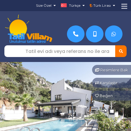
Size Özel
Türkçe
Türk Lirası
Resimlere Bak
Karşılaştır
Beğen