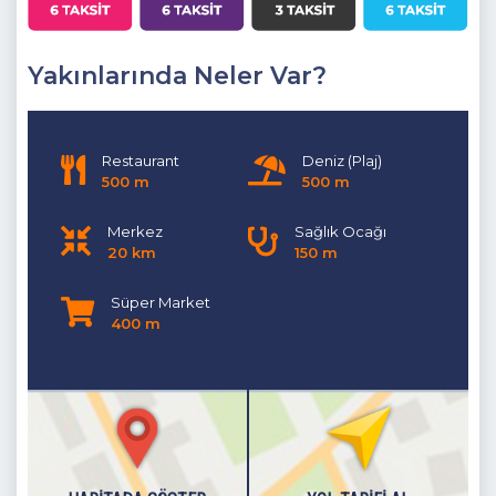
Detayları
: Oturma grubu,Uydu TV (LCD) , Klima, 8 kişilik
yemek masası, ortak kullanım banyo ,Havuz kenarına
çıkış bulunmaktadır.
Yakınlarında Neler Var?
Küçük Salon:
Zemin Katta ( -1. Kat )
Detayları
: Oturma grubu,Uydu TV (LCD)
Restaurant
Deniz (Plaj)
1. Yatak Odası
: Suit Aile Yatak Odası, Bahçe ve havuz
500 m
500 m
manzaralı(Giriş Katta)
Merkez
Sağlık Ocağı
Detayları
: Çift kişilik yatak, Elbise dolabı, Komidin, Makyaj
20 km
150 m
masası, Klima, Duş Banyo bulunmaktadır.
Süper Market
2. Yatak Odası
: Suit Aile Yatak Odası(Zemin Katta , -1)
400 m
Detayları
: Çift kişilik yatak, Elbise dolabı, Komidin, Makyaj
masası, Klima, Banyo bulunmaktadır.
3. Yatak Odası :
Suit Aile Yatak Odası,Deniz Manzaralı (
1. Katta)
Detayları
: Çift kişilik yatak, Elbise dolabı, Komidin, Makyaj