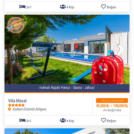
Isıtmalı Kapalı Havuz - Sauna - Jakuzi
Villa Masal
DOLULUK TAKVIMI
45,000
~ 100,000
Kalkan/Üzümlü Bölgesi
Aralığında