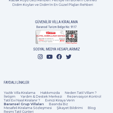
Kabak Koyu Gezi Rehberi: Fethiye'nin Bohem Cenneti
Didim Koyları ve Didim'in En Güzel Plajları Rehberi
GÜVENILIR VILLA KIRALAMA
Baransel Turizm Belge No: 9117
1+1
2 Kişi
Beğen
SOSYAL MEDYA HESAPLARIMIZ
FAYDALI LINKLER
Yazlık Villa Kiralama
Hakkımızda
Neden Tatil Villam ?
İletişim
Yardım & Destek Merkezi
Rezervasyon Kontrol
Tatil Evi Nasıl Kiralanır ?
Evinizi Kiraya Verin
Baransel Grup Villaları
Basında Biz
Mesafeli Kiralama Sözleşmesi
Şikayet Bildirimi
Blog
Resmi Tatil Günleri