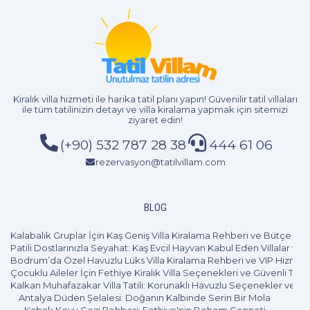
Kiralık villa hizmeti
ile harika tatil planı yapın! Güvenilir tatil villaları
2+1
4 Kişi
Beğen
ile tüm tatilinizin detayı ve
villa kiralama
yapmak için sitemizi
ziyaret edin!
(+90) 532 787 28 38
444 61 06
rezervasyon@tatilvillam.com
BLOG
Kalabalık Gruplar İçin Kaş Geniş Villa Kiralama Rehberi ve Bütçe Pl
Patili Dostlarınızla Seyahat: Kaş Evcil Hayvan Kabul Eden Villalar ve 
Bodrum’da Özel Havuzlu Lüks Villa Kiralama Rehberi ve VIP Hizmet
Çocuklu Aileler İçin Fethiye Kiralık Villa Seçenekleri ve Güvenli Tatil
Kalkan Muhafazakar Villa Tatili: Korunaklı Havuzlu Seçenekler ve B
Antalya Düden Şelalesi: Doğanın Kalbinde Serin Bir Mola