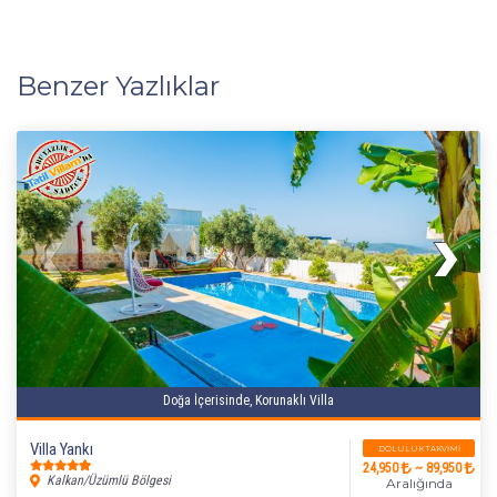
Benzer Yazlıklar
Doğa İçerisinde, Korunaklı Villa
Villa Yankı
DOLULUK TAKVIMI
24,950
~ 89,950
Kalkan/Üzümlü Bölgesi
Aralığında