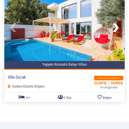
2+1
4 Kişi
Beğen
Yepyeni Korunaklı Balayı Villası
Villa Sazak
DOLULUK TAKVIMI
55,000
~ 94,000
Kalkan/Üzümlü Bölgesi
Aralığında