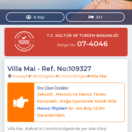
6 Kişi
3+1
T.C. KÜLTÜR VE TURİZM BAKANLIĞI
07-4046
Belge No:
Villa Mai
- Ref. No:109327
Anasayfa
Tatil Bölgeleri
Üzümlü Bölgesi
Villa Mai
Öne Çıkan Özelikler
Jakuzili , Havuzu ve Havuz Terası
Korunaklı , Doğa İçerisinde Yazlık Villa
Havuz Ölçüleri
En: 4m Boy: 12.5m
Derinlik:1.55m
Villa Mai , Kalkan'ın Üzümlü bölgesinde yer alan 6 kişi