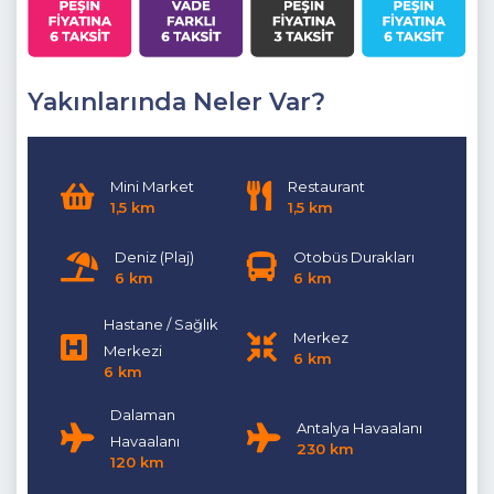
Detayları :
2 Adet tek kişilik yatak, Komidin, Klima, Elbise
dolabı, Makyaj masası, Banyo bulunmaktadır.
3.Yatak Odası
: Suit Aile Yatak Odası (Bodrum Katta)
Yakınlarında Neler Var?
Detayları
: Çift kişilik yatak, Makyaj masası, Komidin, Klima,
Elbise dolabı, Banyo, bulunmaktadır.
( Girişi havuz
terasından yapılmaktadır. )
Mini Market
Restaurant
1,5 km
1,5 km
Dışarıdaki havuzlarımız 1 Kasım - 30 Nisan tarihlerinde hava
Deniz (Plaj)
Otobüs Durakları
6 km
6 km
şartlarından dolayı kullanıma kapatılmasından dolayı
boşaltılmaktadır.
Hastane / Sağlık
Merkez
Merkezi
6 km
6 km
Dalaman
Antalya Havaalanı
Havaalanı
230 km
120 km