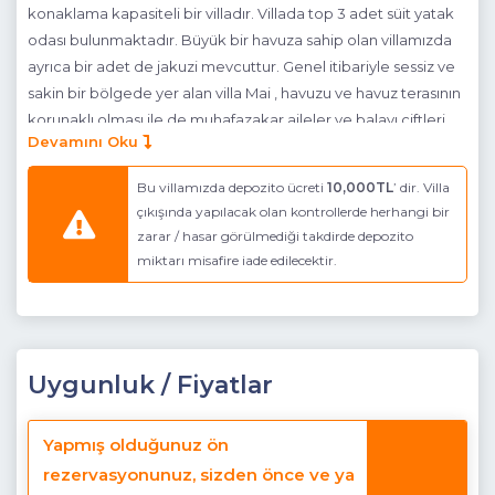
konaklama kapasiteli bir villadır. Villada top 3 adet süit yatak
odası bulunmaktadır. Büyük bir havuza sahip olan villamızda
ayrıca bir adet de jakuzi mevcuttur. Genel itibariyle sessiz ve
sakin bir bölgede yer alan villa Mai , havuzu ve havuz terasının
korunaklı olması ile de muhafazakar aileler ve balayı çiftleri
Devamını Oku
için ideal bir seçenektir. Bütün bu özellikleri ile villamız , siz
değerli misafirlerine kapılarını açmaktadır.
Bu villamızda depozito ücreti
10,000TL
’ dir. Villa
çıkışında yapılacak olan kontrollerde herhangi bir
zarar / hasar görülmediği takdirde depozito
NOT : Villamızın yolunun son 400 mt'lik kısmı stabilize (
miktarı misafire iade edilecektir.
toprak yol) yoldan oluşmaktadır.
NOT : Villanın 3. yatak odası bodrum katta yer
almaktadır. Girişi havuz terasından yapılmakta olup ,
bağımsızdır.
Uygunluk / Fiyatlar
Havuz Katı Terası:
Güneşlenme alanı, Özel havuz ve Özel
bahçe
Yapmış olduğunuz ön
Detayları :
Yemek Masası, Barbekü, Güneş şemsiyesi, 4 Adet
rezervasyonunuz, sizden önce ve ya
şezlong, Yuvarlak Şezlong 1 adet, Oturma Alanı,
Açık Duş,