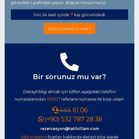
görevliler tarafından yapılır. (Kapalı Havuz Hariç)
Son 24 saat içinde
7
kişi görüntüledi.
SORULARINIZ MI VAR ?
Bir sorunuz mu var?
Detaylı bilgi almak için lütfen aşağıdaki telefon
numaralarından
109327
referans numarası ile bize ulaşın.
444 61 06
(+90) 532 787 28 38
rezervasyon@tatilvillam.com
Villa kiralama
fiyatları hakkında detaylı bilgi alarak