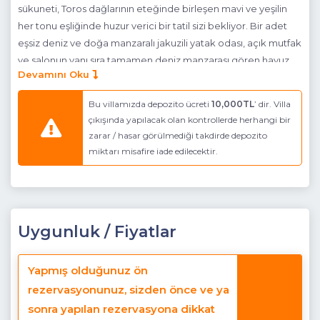
sükuneti, Toros dağlarının eteğinde birleşen mavi ve yeşilin
her tonu eşliğinde huzur verici bir tatil sizi bekliyor. Bir adet
eşsiz deniz ve doğa manzaralı jakuzili yatak odası, açık mutfak
ve salonun yanı sıra tamamen deniz manzarası gören havuz
Devamını Oku
terasına sahiptir. Havuz terası rahatlıkla güneşlenip,
yüzebilmek için
korunaklı
hale getirilmiştir. Villamız balayı
Bu villamızda depozito ücreti
10,000TL
’ dir. Villa
çiftleri için özel olarak dekore edilmiş olup eşsiz ve ayrıcalıklı
çıkışında yapılacak olan kontrollerde herhangi bir
bir tatil için her şey en ince ayrıntısına kadar düşünülmüştür.
zarar / hasar görülmediği takdirde depozito
Huzuru, mutluluğu bu villamız da bulacak, unutulmaz bir tatil
miktarı misafire iade edilecektir.
yaşayacaksınız…
Havuz Katı Terası
: Güneşlenme alanı, Özel havuz ve Özel
bahçe
Uygunluk / Fiyatlar
Havuz Ebatları:
Boy: 8,70 m En: 4,00 m Derinlik: 1,45 m
Jakuzi Havuz Ebatları:
Boy: 1,85 m En: 1,85 m (yuvarlak)
Yapmış olduğunuz ön
Detayları
: 4 Kişilik masa ve sandalye, Özel yüzme havuzu, 2
rezervasyonunuz, sizden önce ve ya
Adet şezlong, Güneş şemsiyesi, Oturma grubu, Salıncak ve
sonra yapılan rezervasyona dikkat
Barbekü bulunmaktadır.