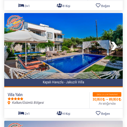
Kapalı Havuzlu - Jakuzili Villa
Villa Yalın
DOLULUK TAKVIMI
30,950
~ 89,950
Kalkan/Üzümlü Bölgesi
Aralığında