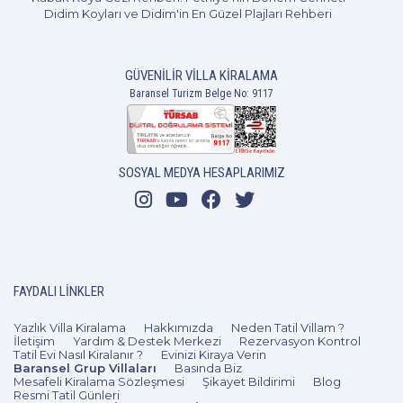
Didim Koyları ve Didim'in En Güzel Plajları Rehberi
GÜVENILIR VILLA KIRALAMA
Baransel Turizm Belge No: 9117
SOSYAL MEDYA HESAPLARIMIZ
2+1
5 Kişi
Beğen
FAYDALI LINKLER
Yazlık Villa Kiralama
Hakkımızda
Neden Tatil Villam ?
İletişim
Yardım & Destek Merkezi
Rezervasyon Kontrol
Tatil Evi Nasıl Kiralanır ?
Evinizi Kiraya Verin
Baransel Grup Villaları
Basında Biz
Mesafeli Kiralama Sözleşmesi
Şikayet Bildirimi
Blog
Resmi Tatil Günleri