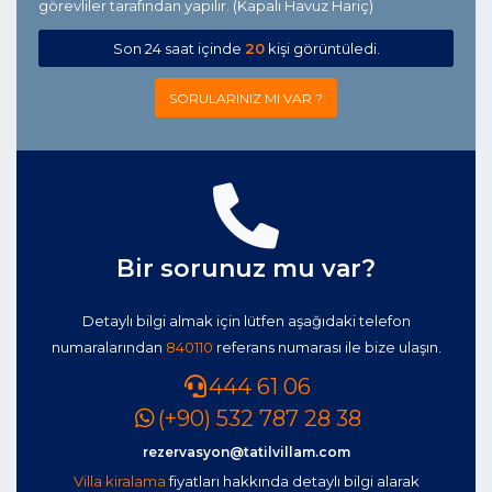
görevliler tarafından yapılır. (Kapalı Havuz Hariç)
Son 24 saat içinde
20
kişi görüntüledi.
SORULARINIZ MI VAR ?
Bir sorunuz mu var?
Detaylı bilgi almak için lütfen aşağıdaki telefon
numaralarından
840110
referans numarası ile bize ulaşın.
444 61 06
(+90) 532 787 28 38
rezervasyon@tatilvillam.com
Villa kiralama
fiyatları hakkında detaylı bilgi alarak