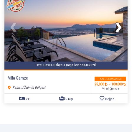
Özel Havuz-Bahçe & Doğa İçinde&Jakuzili
Villa Gamze
DOLULUK TAKVIMI
3+1
8 Kişi
Beğen
25,000
~ 100,000
Kalkan/Üzümlü Bölgesi
Aralığında