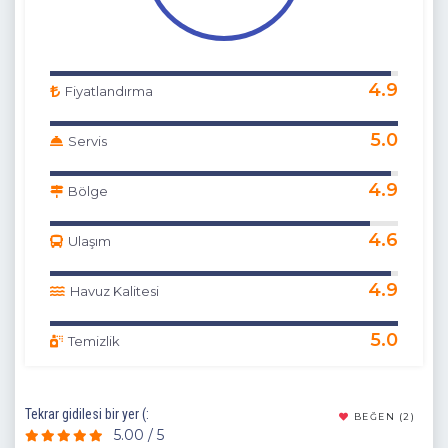
4.9
Fiyatlandırma
5.0
Servis
4.9
Bölge
4.6
Ulaşım
4.9
Havuz Kalitesi
5.0
Temizlik
Tekrar gidilesi bir yer (:
Kafa
(14)
BEĞEN
(2)
5.00 / 5