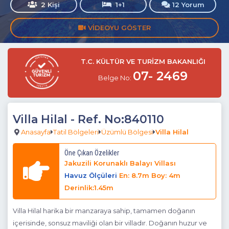
2 Kişi
1+1
12 Yorum
VIDEOYU GÖSTER
T.C. KÜLTÜR VE TURİZM BAKANLIĞI
07- 2469
Belge No:
Villa Hilal
- Ref. No:840110
Anasayfa
Tatil Bölgeleri
Üzümlü Bölgesi
Villa Hilal
Öne Çıkan Özelikler
Jakuzili Korunaklı Balayı Villası
Havuz Ölçüleri
En: 8.7m Boy: 4m
Derinlik:1.45m
Villa Hilal harika bir manzaraya sahip, tamamen doğanın
içerisinde, sonsuz maviliği olan bir villadır. Doğanın huzur ve