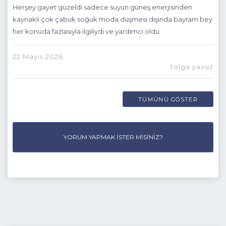
e
Herşey gayet güzeldi sadece suyun güneş enerjisinden
Tati
lı
kaynaklı çok çabuk soğuk moda düşmesi dışında bayram bey
Su 
im
her konuda fazlasıyla ilgiliydi ve yardımcı oldu
din
emek
tat
ze
çok 
22 Mayıs 2026
tolga yavuz
k
TÜMÜNÜ GÖSTER
avaş
YORUM YAPMAK İSTER MISINIZ?
04 