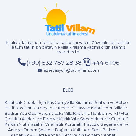
Kiralık villa hizmeti
ile harika tatil planı yapın! Güvenilir tatil villaları
ile tüm tatilinizin detayı ve
villa kiralama
yapmak için sitemizi
ziyaret edin!
(+90) 532 787 28 38
444 61 06
rezervasyon@tatilvillam.com
2+1
4 Kişi
Beğen
BLOG
Kalabalık Gruplar İçin Kaş Geniş Villa Kiralama Rehberi ve Bütçe Pl
Patili Dostlarınızla Seyahat: Kaş Evcil Hayvan Kabul Eden Villalar ve 
Bodrum’da Özel Havuzlu Lüks Villa Kiralama Rehberi ve VIP Hizmet
Çocuklu Aileler İçin Fethiye Kiralık Villa Seçenekleri ve Güvenli Tatil
Kalkan Muhafazakar Villa Tatili: Korunaklı Havuzlu Seçenekler ve B
Antalya Düden Şelalesi: Doğanın Kalbinde Serin Bir Mola
Kabak Koyu Gezi Rehberi: Fethiye'nin Bohem Cenneti