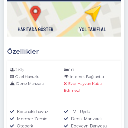
HARITADA GÖSTER
YOL TARIFI AL
Özellikler
2 Kişi
1+1
Özel Havuzlu
Internet Bağlantısı
Deniz Manzaralı
Evcil Hayvan Kabul
Edilmez!
Korunaklı havuz
TV - Uydu
Mermer Zemin
Deniz Manzaralı
Otopark
Ebeveyn Banyosu