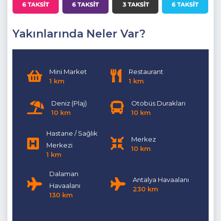
Dışarıdaki havuzlarımız 1 Kasım - 30 Nisan tarihlerinde hava
şartlarından dolayı kullanıma kapatılmasından dolayı
boşaltılmaktadır.
Yakınlarında Neler Var?
Mini Market
Restaurant
1 km
1 km
Deniz (Plaj)
Otobüs Durakları
10 km
10 km
Hastane / Sağlık
Merkez
Merkezi
10 km
1 km
Dalaman
Antalya Havaalanı
Havaalanı
230 km
130 km