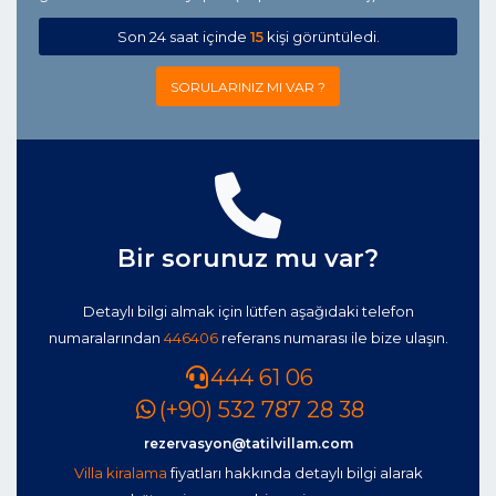
Son 24 saat içinde
15
kişi görüntüledi.
SORULARINIZ MI VAR ?
Bir sorunuz mu var?
Detaylı bilgi almak için lütfen aşağıdaki telefon
numaralarından
446406
referans numarası ile bize ulaşın.
444 61 06
(+90) 532 787 28 38
rezervasyon@tatilvillam.com
Villa kiralama
fiyatları hakkında detaylı bilgi alarak