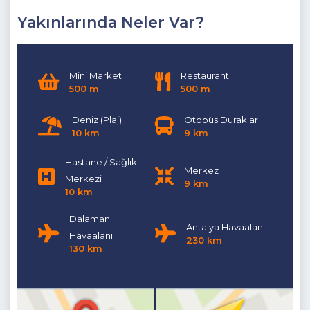
Yakınlarında Neler Var?
Mini Market
Restaurant
500 m
500 m
Deniz (Plaj)
Otobüs Durakları
10 km
9 km
Hastane / Sağlık
Merkez
Merkezi
9 km
10 km
Dalaman
Antalya Havaalanı
Havaalanı
230 km
130 km