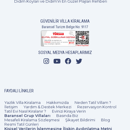
Didim Koyları ve Didim'in En Güzel Plajları Rehberi
GÜVENILIR VILLA KIRALAMA
Baransel Turizm Belge No: 9117
SOSYAL MEDYA HESAPLARIMIZ
1+1
2 Kişi
Beğen
FAYDALI LINKLER
Yazlık Villa Kiralama
Hakkımızda
Neden Tatil Villam ?
İletişim
Yardım & Destek Merkezi
Rezervasyon Kontrol
Tatil Evi Nasıl Kiralanır ?
Evinizi Kiraya Verin
Baransel Grup Villaları
Basında Biz
Mesafeli Kiralama Sözleşmesi
Şikayet Bildirimi
Blog
Resmi Tatil Günleri
Kişisel Verilerin İşlenmesine İlişkin Aydınlatma Metni