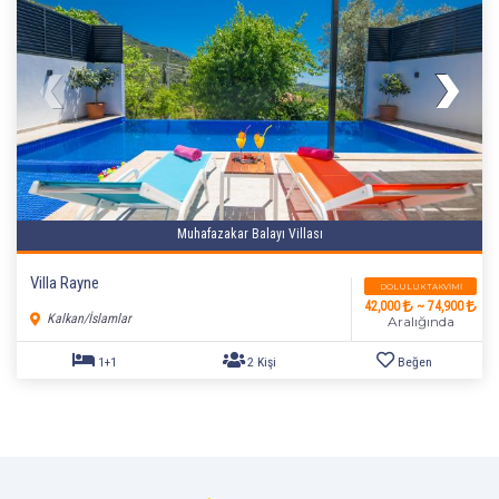
Muhafazakar Balayı Villası
Villa Rayne
2+1
4 Kişi
Beğen
DOLULUK TAKVIMI
42,000
~ 74,900
Kalkan/İslamlar
Aralığında