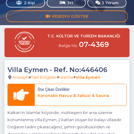
2 Kişi
1+1
3 Yorum
VIDEOYU GÖSTER
T.C. KÜLTÜR VE TURİZM BAKANLIĞI
07-4369
Belge No:
Villa Eymen
- Ref. No:446406
Anasayfa
Tatil Bölgeleri
İslamlar
Villa Eymen
Öne Çıkan Özelikler
Korunaklı Havuz & Jakuzi & Sauna
Kalkan'ın İslamlar köyünde, muhteşem bir arsa üzerine
konumlanmış Villa Eymen, 2 kattan oluşan bir balayı villasıdır.
Doğanın tadını çıkaracağınız, şehrin gürültüsünden ve