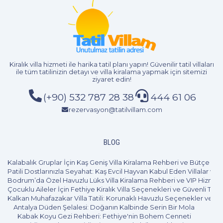
Kiralık villa hizmeti
ile harika tatil planı yapın! Güvenilir tatil villaları
ile tüm tatilinizin detayı ve
villa kiralama
yapmak için sitemizi
ziyaret edin!
(+90) 532 787 28 38
444 61 06
rezervasyon@tatilvillam.com
2+1
4 Kişi
Beğen
BLOG
Kalabalık Gruplar İçin Kaş Geniş Villa Kiralama Rehberi ve Bütçe Pl
Patili Dostlarınızla Seyahat: Kaş Evcil Hayvan Kabul Eden Villalar ve 
Bodrum’da Özel Havuzlu Lüks Villa Kiralama Rehberi ve VIP Hizmet
Çocuklu Aileler İçin Fethiye Kiralık Villa Seçenekleri ve Güvenli Tatil
Kalkan Muhafazakar Villa Tatili: Korunaklı Havuzlu Seçenekler ve B
Antalya Düden Şelalesi: Doğanın Kalbinde Serin Bir Mola
Kabak Koyu Gezi Rehberi: Fethiye'nin Bohem Cenneti