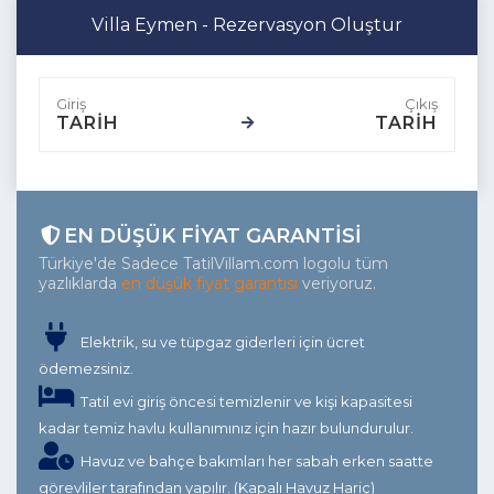
Villa Eymen - Rezervasyon Oluştur
TARİH
TARİH
EN DÜŞÜK FIYAT GARANTISI
Türkiye'de Sadece TatilVillam.com logolu tüm
yazlıklarda
en düşük fiyat garantisi
veriyoruz.
Elektrik, su ve tüpgaz giderleri için ücret
ödemezsiniz.
Tatil evi giriş öncesi temizlenir ve kişi kapasitesi
kadar temiz havlu kullanımınız için hazır bulundurulur.
Havuz ve bahçe bakımları her sabah erken saatte
görevliler tarafından yapılır. (Kapalı Havuz Hariç)