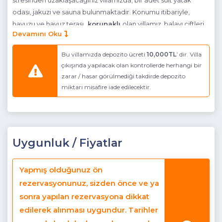
stresinden uzaklaşacağınız villamızda, bir adet suit yatak
odası, jakuzi ve sauna bulunmaktadır. Konumu itibariyle,
havuzu ve havuz terası
korunaklı
olan villamız, balayı çiftleri
Devamını Oku
ve muhafazakar aileler için elit bir seçenektir. Bütün bu
özellikleri ile sizlere tatilin farklı bir tonunu yaşatacak olan
Bu villamızda depozito ücreti
10,000TL
’ dir. Villa
villamız, siz değerli misafirlerine kapılarını ardına kadar
çıkışında yapılacak olan kontrollerde herhangi bir
açmaktadır.
zarar / hasar görülmediği takdirde depozito
miktarı misafire iade edilecektir.
* Villada ayrıca bir sauna odası bulunmaktadır.
Havuz Katı Terası :
Güneşlenme alanı, Özel havuz ve Özel
bahçe
Detayları :
4 Kişilik masa ve sandalye, Barbekü, Güneş
Uygunluk / Fiyatlar
şemsiyesi, Salıncak, 2 Adet şezlong, Özel yüzme havuzu
Havuz Ebatları:
Boy: 8,00 m En: 3,50 m Derinlik: 1,45 m
Yapmış olduğunuz ön
rezervasyonunuz, sizden önce ve ya
Mutfak :
Modern Amerikan Mutfak (Zemin Katta)
sonra yapılan rezervasyona dikkat
Detayları :
Buzdolabı, Bulaşık makinesi, Çamaşır makinesi,
edilerek alınması uygundur. Tarihler
Fırın, 4’lü Ocak, Tost Makinası, Elektrikli su ısıtıcı, 4 kişilik yemek