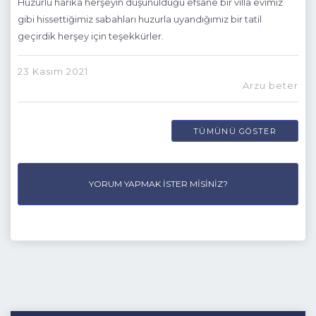
p
Huzurlu harika herşeyin düşünüldüğü efsane bir villa evimiz
Vil
ği,
gibi hissettiğimiz sabahları huzurla uyandığımız bir tatil
gay
geçirdik herşey için teşekkürler.
güze
23 Kasım 2021
11 
Arzu beter
iğit
TÜMÜNÜ GÖSTER
YORUM YAPMAK İSTER MISINIZ?