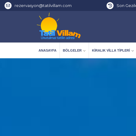
rezervasyon@tatilvillam.com
Son Gezil
ANASAYFA
BÖLGELER
KIRALIK VILLA TIPLERI