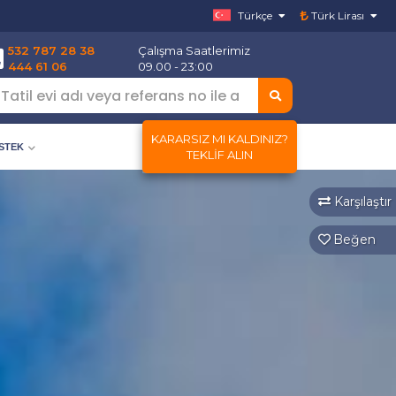
Türkçe
Türk Lirası
532 787 28 38
Çalışma Saatlerimiz
444 61 06
09.00 - 23:00
KARARSIZ MI KALDINIZ?
ESTEK
TEKLIF ALIN
Karşılaştır
Beğen