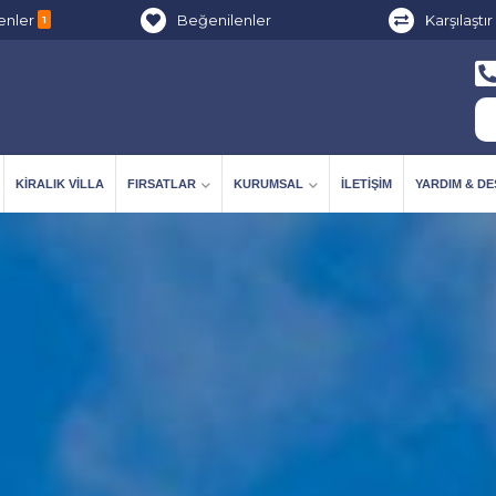
enler
Beğenilenler
Karşılaştır
1
KIRALIK VILLA
FIRSATLAR
KURUMSAL
İLETIŞIM
YARDIM & D