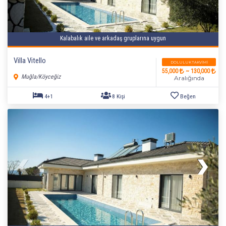
Kalabalık aile ve arkadaş gruplarına uygun
Villa Vitello
DOLULUK TAKVIMI
55,000
~ 130,000
Muğla/Köyceğiz
Aralığında
4+1
8 Kişi
Beğen