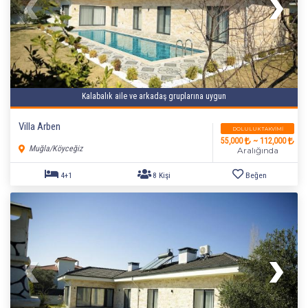
Kalabalık aile ve arkadaş gruplarına uygun
Villa Arben
DOLULUK TAKVIMI
55,000
~ 112,000
Muğla/Köyceğiz
Aralığında