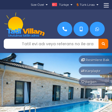
Size Özel
Türkçe
Türk Lirası
Resimlere Bak
Karşılaştır
Beğen