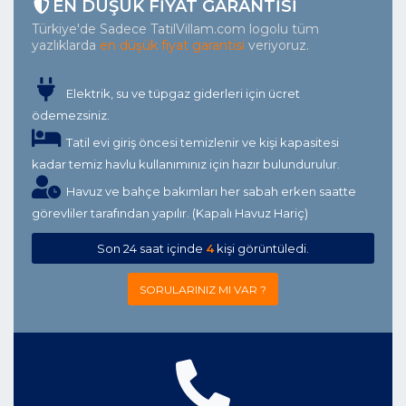
EN DÜŞÜK FIYAT GARANTISI
Türkiye'de Sadece TatilVillam.com logolu tüm
yazlıklarda
en düşük fiyat garantisi
veriyoruz.
Elektrik, su ve tüpgaz giderleri için ücret
ödemezsiniz.
Tatil evi giriş öncesi temizlenir ve kişi kapasitesi
kadar temiz havlu kullanımınız için hazır bulundurulur.
Havuz ve bahçe bakımları her sabah erken saatte
görevliler tarafından yapılır. (Kapalı Havuz Hariç)
Son 24 saat içinde
4
kişi görüntüledi.
SORULARINIZ MI VAR ?