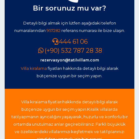
Bir sorunuz mu var?
Detaylı bilgi almak için lütfen aşağıdaki telefon
numaralarından
957282
referans numarası ile bize ulaşın.
444 61 06
(+90) 532 787 28 38
rezervasyon@tatilvillam.com
Villa kiralama
fiyatları hakkında detaylı bilgi alarak
bütçenize uygun bir seçim yapın.
Villa kiralama fiyatları
hakkında detaylı bilgi alarak
bütçenize uygun bir seçim yapın.
Kiralık villalarda
tatil
yapmanın ayrıcalığını yaşayarak, huzurlu ve konforlu bir
ortamda unutulmaz anlar geçirebilirsiniz. Farklı büyüklük
ve özelliklerdeki villalarımızı keşfetmek ve tatil planınızı