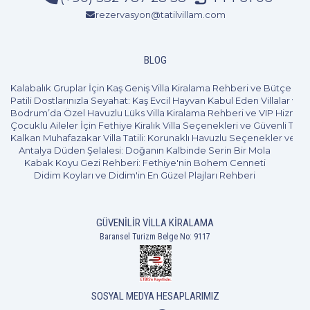
rezervasyon@tatilvillam.com
BLOG
Kalabalık Gruplar İçin Kaş Geniş Villa Kiralama Rehberi ve Bütçe Pl
Patili Dostlarınızla Seyahat: Kaş Evcil Hayvan Kabul Eden Villalar ve 
Bodrum’da Özel Havuzlu Lüks Villa Kiralama Rehberi ve VIP Hizmet
Çocuklu Aileler İçin Fethiye Kiralık Villa Seçenekleri ve Güvenli Tatil
Kalkan Muhafazakar Villa Tatili: Korunaklı Havuzlu Seçenekler ve B
Antalya Düden Şelalesi: Doğanın Kalbinde Serin Bir Mola
Kabak Koyu Gezi Rehberi: Fethiye'nin Bohem Cenneti
Didim Koyları ve Didim'in En Güzel Plajları Rehberi
GÜVENILIR VILLA KIRALAMA
3+1
6 Kişi
Beğen
Baransel Turizm Belge No: 9117
SOSYAL MEDYA HESAPLARIMIZ