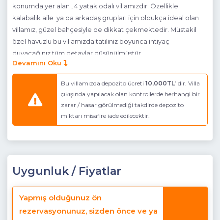
konumda yer alan , 4 yatak odalı villamızdır. Özellikle
kalabalık aile ya da arkadaş grupları için oldukça ideal olan
villamız, güzel bahçesiyle de dikkat çekmektedir. Müstakil
özel havuzlu bu villamızda tatiliniz boyunca ihtiyaç
duyacağınız tüm detaylar düşünülmüştür.
Devamını Oku
Havuz Katı Terası:
Güneşlenme alanı, Özel havuz ve Özel
bahçe, Mangal
Bu villamızda depozito ücreti
10,000TL
’ dir. Villa
çıkışında yapılacak olan kontrollerde herhangi bir
Detayları :
Özel yüzme havuzu, 4 adet şezlong, 2 adet
zarar / hasar görülmediği takdirde depozito
güneş şemsiyesi bulunmaktadır.
miktarı misafire iade edilecektir.
Havuz Ebatlar:
En:3.80 m , Boy: 11.50 m , Derinlik: 1.60 m
Mutfak :
Modern Mutfak
Detayları :
Buzdolabı, bulaşık makinası, çamaşır makinası,
Uygunluk / Fiyatlar
ankastre ocak, ankastre fırın, elektrikli su ısıtıcı kettle, kahve
makinası, 10 kişilik yemek takımı, kaşık ve çatal takımı,
Yapmış olduğunuz ön
tencere ve tava takımı, fincan takımı, bardaklar
rezervasyonunuz, sizden önce ve ya
(çay,su,nescafe ve rakı) bulunmaktadır.