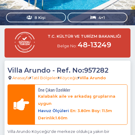
8 Kişi
4+1
T.C. KÜLTÜR VE TURİZM BAKANLIĞI
48-13249
Belge No:
Villa Arundo
- Ref. No:957282
Anasayfa
Tatil Bölgeleri
Köyceğiz
Villa Arundo
Öne Çıkan Özelikler
Kalabalık aile ve arkadaş gruplarına
uygun
Havuz Ölçüleri
En: 3.80m Boy: 11.5m
Derinlik:1.60m
Villa Arundo Köyceğiz'de merkeze oldukça yakın bir