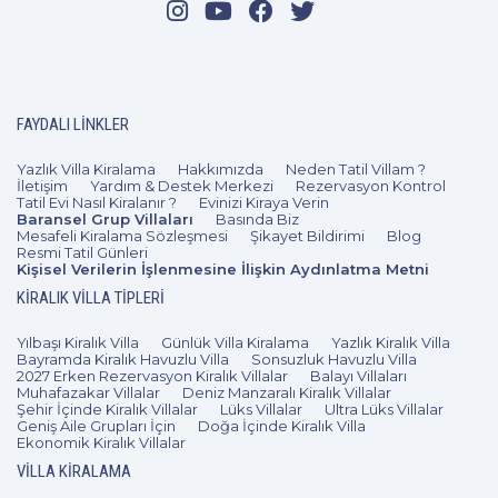
FAYDALI LINKLER
Yazlık Villa Kiralama
Hakkımızda
Neden Tatil Villam ?
İletişim
Yardım & Destek Merkezi
Rezervasyon Kontrol
Tatil Evi Nasıl Kiralanır ?
Evinizi Kiraya Verin
Baransel Grup Villaları
Basında Biz
Mesafeli Kiralama Sözleşmesi
Şikayet Bildirimi
Blog
Resmi Tatil Günleri
Kişisel Verilerin İşlenmesine İlişkin Aydınlatma Metni
KIRALIK VILLA TIPLERI
Yılbaşı Kiralık Villa
Günlük Villa Kiralama
Yazlık Kiralık Villa
Bayramda Kiralık Havuzlu Villa
Sonsuzluk Havuzlu Villa
2027 Erken Rezervasyon Kiralık Villalar
Balayı Villaları
Muhafazakar Villalar
Deniz Manzaralı Kiralık Villalar
Şehir İçinde Kiralık Villalar
Lüks Villalar
Ultra Lüks Villalar
Geniş Aile Grupları İçin
Doğa İçinde Kiralık Villa
Ekonomik Kiralık Villalar
VILLA KIRALAMA