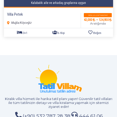
Kalabalık aile ve arkadaş gruplarına uygun
Villa Petek
DOLULUK TAKVIMI
42,000
~ 124,950
Muğla/Köyceğiz
Aralığında
4+1
8 Kişi
Beğen
Kiralık villa hizmeti
ile harika tatil planı yapın! Güvenilir tatil villaları
ile tüm tatilinizin detayı ve
villa kiralama
yapmak için sitemizi
ziyaret edin!
(+90) 532 787 28 38
444 61 06