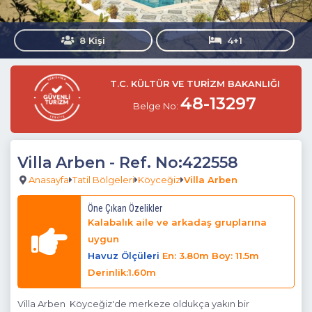
8 Kişi
4+1
T.C. KÜLTÜR VE TURİZM BAKANLIĞI
48-13297
Belge No:
Villa Arben
- Ref. No:422558
Anasayfa
Tatil Bölgeleri
Köyceğiz
Villa Arben
Öne Çıkan Özelikler
Kalabalık aile ve arkadaş gruplarına
uygun
Havuz Ölçüleri
En: 3.80m Boy: 11.5m
Derinlik:1.60m
Villa Arben Köyceğiz'de merkeze oldukça yakın bir