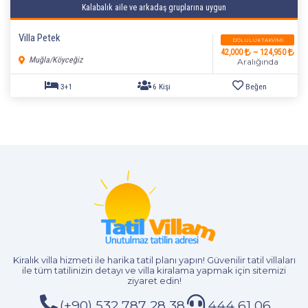
Kalabalık aile ve arkadaş gruplarına uygun
Villa Petek
DOLULUK TAKVIMI
42,000
~ 124,950
Muğla/Köyceğiz
Aralığında
4+1
8 Kişi
Beğen
Kiralık villa hizmeti
ile harika tatil planı yapın! Güvenilir tatil villaları
ile tüm tatilinizin detayı ve
villa kiralama
yapmak için sitemizi
ziyaret edin!
(+90) 532 787 28 38
444 61 06