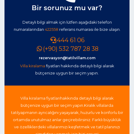
Bir sorunuz mu var?
Detaylı bilgi almak için lütfen aşağıdaki telefon
numaralarından
422558
referans numarası ile bize ulaşın.
444 61 06
(+90) 532 787 28 38
rezervasyon@tatilvillam.com
Villa kiralama
fiyatları hakkında detaylı bilgi alarak
bütçenize uygun bir seçim yapın.
Villa kiralama fiyatları
hakkında detaylı bilgi alarak
bütçenize uygun bir seçim yapın.
Kiralık villalarda
tatil
yapmanın ayrıcalığını yaşayarak, huzurlu ve konforlu bir
ortamda unutulmaz anlar geçirebilirsiniz. Farklı büyüklük
ve özelliklerdeki villalarımızı keşfetmek ve tatil planınızı