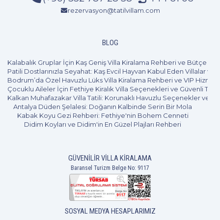
rezervasyon@tatilvillam.com
BLOG
Kalabalık Gruplar İçin Kaş Geniş Villa Kiralama Rehberi ve Bütçe Pl
Patili Dostlarınızla Seyahat: Kaş Evcil Hayvan Kabul Eden Villalar ve 
Bodrum’da Özel Havuzlu Lüks Villa Kiralama Rehberi ve VIP Hizmet
Çocuklu Aileler İçin Fethiye Kiralık Villa Seçenekleri ve Güvenli Tatil
Kalkan Muhafazakar Villa Tatili: Korunaklı Havuzlu Seçenekler ve B
Antalya Düden Şelalesi: Doğanın Kalbinde Serin Bir Mola
Kabak Koyu Gezi Rehberi: Fethiye'nin Bohem Cenneti
Didim Koyları ve Didim'in En Güzel Plajları Rehberi
GÜVENILIR VILLA KIRALAMA
3+1
6 Kişi
Beğen
Baransel Turizm Belge No: 9117
SOSYAL MEDYA HESAPLARIMIZ