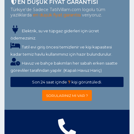
EN DÜŞÜK FIYAT GARANTISI
Türkiye'de Sadece TatilVillam.com logolu tüm
yazlıklarda
en düşük fiyat garantisi
veriyoruz.
Elektrik, su ve tüpgaz giderleri için ücret
ödemezsiniz.
Tatil evi giriş öncesi temizlenir ve kişi kapasitesi
kadar temiz havlu kullanımınız için hazır bulundurulur.
Havuz ve bahçe bakımları her sabah erken saatte
görevliler tarafından yapılır. (Kapalı Havuz Hariç)
Son 24 saat içinde
7
kişi görüntüledi.
SORULARINIZ MI VAR ?