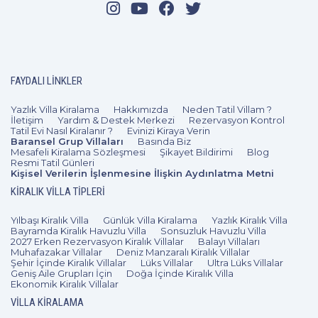
FAYDALI LINKLER
Yazlık Villa Kiralama
Hakkımızda
Neden Tatil Villam ?
İletişim
Yardım & Destek Merkezi
Rezervasyon Kontrol
Tatil Evi Nasıl Kiralanır ?
Evinizi Kiraya Verin
Baransel Grup Villaları
Basında Biz
Mesafeli Kiralama Sözleşmesi
Şikayet Bildirimi
Blog
Resmi Tatil Günleri
Kişisel Verilerin İşlenmesine İlişkin Aydınlatma Metni
KIRALIK VILLA TIPLERI
Yılbaşı Kiralık Villa
Günlük Villa Kiralama
Yazlık Kiralık Villa
Bayramda Kiralık Havuzlu Villa
Sonsuzluk Havuzlu Villa
2027 Erken Rezervasyon Kiralık Villalar
Balayı Villaları
Muhafazakar Villalar
Deniz Manzaralı Kiralık Villalar
Şehir İçinde Kiralık Villalar
Lüks Villalar
Ultra Lüks Villalar
Geniş Aile Grupları İçin
Doğa İçinde Kiralık Villa
Ekonomik Kiralık Villalar
VILLA KIRALAMA