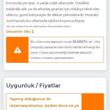
konumda yer alan , 4 yatak odalı villamızdır. Özellikle
kalabalık aile ya da arkadaş grupları için oldukça ideal olan
villamız, güzel bahçesiyle de dikkat çekmektedir. Müstakil
özel havuzlu bu villamızda tatiliniz boyunca ihtiyaç
duyacağınız tüm detaylar düşünülmüştür.
Devamını Oku
Havuz Katı Terası:
Güneşlenme alanı, Özel havuz ve Özel
bahçe, Mangal
Bu villamızda depozito ücreti
10,000TL
’ dir. Villa
çıkışında yapılacak olan kontrollerde herhangi bir
Detayları :
Özel yüzme havuzu, 4 adet şezlong, 2 adet
zarar / hasar görülmediği takdirde depozito
güneş şemsiyesi bulunmaktadır.
miktarı misafire iade edilecektir.
Havuz Ebatlar:
En:3.80 m , Boy: 11.50 m , Derinlik: 1.60 m
Mutfak :
Modern Mutfak
Detayları :
Buzdolabı, bulaşık makinası, çamaşır makinası,
Uygunluk / Fiyatlar
ankastre ocak, ankastre fırın, elektrikli su ısıtıcı kettle, kahve
makinası, 10 kişilik yemek takımı, kaşık ve çatal takımı,
Yapmış olduğunuz ön
tencere ve tava takımı, fincan takımı, bardaklar
rezervasyonunuz, sizden önce ve ya
(çay,su,nescafe ve rakı) bulunmaktadır.