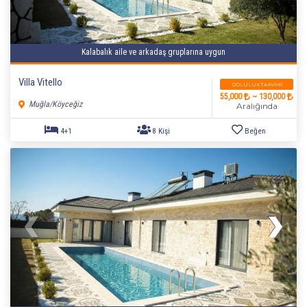
Kalabalık aile ve arkadaş gruplarına uygun
Villa Vitello
DOLULUK TAKVIMI
55,000
~ 130,000
Muğla/Köyceğiz
Aralığında
4+1
8 Kişi
Beğen