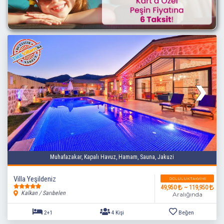
2+1
4 Kişi
Beğen
Muhafazakar, Kapalı Havuz, Hamam, Sauna, Jakuzi
Villa Yeşildeniz
DOLULUK TAKVIMI
49,950
~ 119,950
Kalkan / Sarıbelen
Aralığında