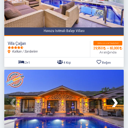
Havuzu Isıtmalı Balayı Villası
Villa Çağan
DOLULUK TAKVIMI
29,950
~ 65,000
Kalkan / Sarıbelen
Aralığında
1+1
2 Kişi
Beğen