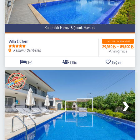
Korunaklı Havuz & Çocuk Havuzu
Villa Özlem
DOLULUK TAKVIMI
29,950
~ 89,500
Kalkan / Sarıbelen
Aralığında
3+1
6 Kişi
Beğen