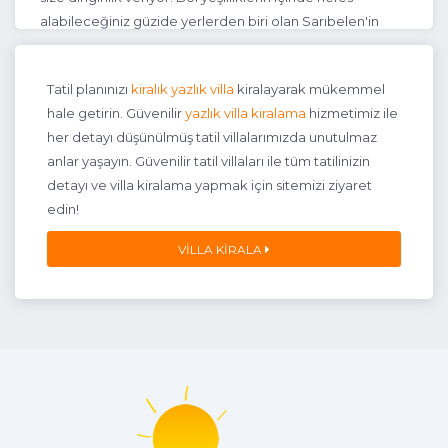
alabileceğiniz güzide yerlerden biri olan Sarıbelen'in
güzelliklerini bizzat yerinde keşfedebilirsiniz. Bu güzel ve
doğal manzaraya sahip kiralık villalarda siz de huzurlu bir
Tatil planınızı
kiralık yazlık villa
kiralayarak mükemmel
tatilin tadını, aileniz ve sevdikleriniz ile beraber
hale getirin. Güvenilir
yazlık villa kiralama
hizmetimiz ile
çıkarabilirsiniz. Her ihtiyaca uygun şekilde dizayn edilmiş
her detayı düşünülmüş tatil villalarımızda unutulmaz
villalardan dilediğinizi kiralayarak ev konforunu
anlar yaşayın. Güvenilir tatil villaları ile tüm tatilinizin
yakalayabilirsiniz. Villalara ulaşımın kolay olması size
detayı ve villa kiralama yapmak için sitemizi ziyaret
avantaj sağladığı için tercih sebebi olabiliyor. İster
edin!
havuzlu, ister korunaklı, isterseniz de çocuklarınız ile
keyifli vakit geçirebileceğiniz oyun parkı bulunanlardan
VILLA KIRALA
birini tercih edebilirsiniz.
Sarıbelen
Villa
Kiralama
Seçenekleri