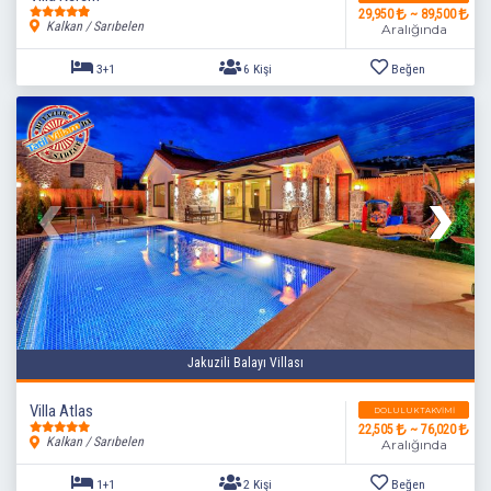
29,950
~ 89,500
Kalkan / Sarıbelen
Aralığında
3+1
6 Kişi
Beğen
Jakuzili Balayı Villası
Villa Atlas
DOLULUK TAKVIMI
22,505
~ 76,020
Kalkan / Sarıbelen
Aralığında