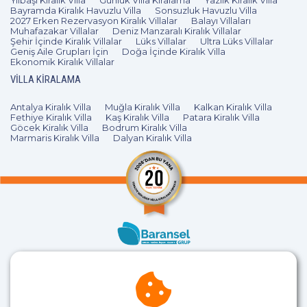
Bayramda Kiralık Havuzlu Villa
Sonsuzluk Havuzlu Villa
Sarıbelen de kiralık villa size uygun fırsatlarla aradığınız
2027 Erken Rezervasyon Kiralık Villalar
Balayı Villaları
Muhafazakar Villalar
Deniz Manzaralı Kiralık Villalar
tatili ev konforunda yaşatıyor. Ev rahatlığı sunan güvenilir
Şehir İçinde Kiralık Villalar
Lüks Villalar
Ultra Lüks Villalar
Geniş Aile Grupları İçin
Doğa İçinde Kiralık Villa
villaları ile keyfini sonuna kadar çıkarabileceğiniz bir tatil
Ekonomik Kiralık Villalar
fırsatı sunuyor. Villalar da bulunan her bir özellik fiyatının
VILLA KIRALAMA
belirlenmesinde rol oynuyor. Havuz, jakuzi, sauna, hayvan
dostu villa, oda sayısı, süit odaları ve tuvalet sayısı gibi
Antalya Kiralık Villa
Muğla Kiralık Villa
Kalkan Kiralık Villa
Fethiye Kiralık Villa
Kaş Kiralık Villa
Patara Kiralık Villa
daha bir çok kriter fiyata etki edebiliyor. Şehrin
Göcek Kiralık Villa
Bodrum Kiralık Villa
kalabalığından ve gürültüsünden uzak Saribelen kiralık
Marmaris Kiralık Villa
Dalyan Kiralık Villa
villalardan size uygun tatil fırsatlarını
değerlendirebilirsiniz.