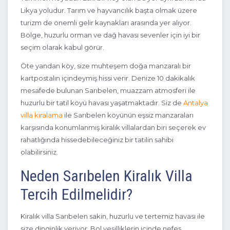
Likya yoludur. Tarım ve hayvancılık başta olmak üzere
turizm de önemli gelir kaynakları arasında yer alıyor.
Bölge, huzurlu orman ve dağ havası sevenler için iyi bir
seçim olarak kabul görür.
Öte yandan köy, size muhteşem doğa manzaralı bir
kartpostalın içindeymiş hissi verir. Denize 10 dakikalık
mesafede bulunan Sarıbelen, muazzam atmosferi ile
huzurlu bir tatil köyü havası yaşatmaktadır. Siz de
Antalya
villa kiralama
ile Sarıbelen köyünün eşsiz manzaraları
3+1
6 Kişi
Beğen
karşısında konumlanmış kiralık villalardan biri seçerek ev
rahatlığında hissedebileceğiniz bir tatilin sahibi
olabilirsiniz.
Neden Sarıbelen Kiralık Villa
Tercih Edilmelidir?
Kiralık villa Sarıbelen sakin, huzurlu ve tertemiz havası ile
size dinginlik veriyor. Bol yeşilliklerin içinde nefes