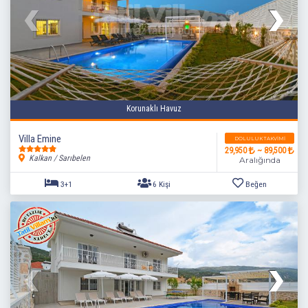
Korunaklı Havuz
Villa Emine
DOLULUK TAKVIMI
29,950
~ 89,500
Kalkan / Sarıbelen
Aralığında
3+1
6 Kişi
Beğen