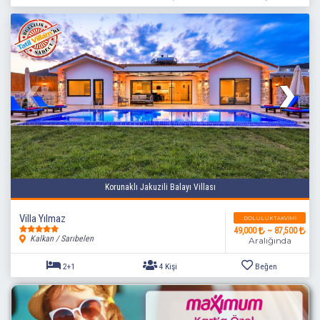
Korunaklı Jakuzili Balayı Villası
1+1
2 Kişi
Beğen
Villa Yılmaz
DOLULUK TAKVIMI
49,000
~ 87,500
Kalkan / Sarıbelen
Aralığında