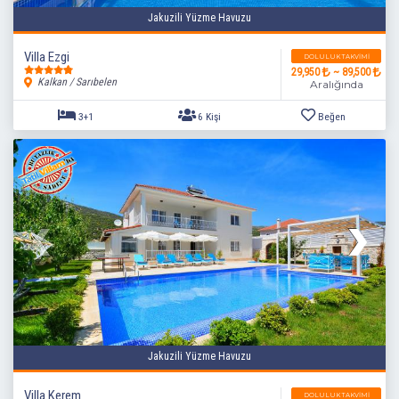
Jakuzili Yüzme Havuzu
Villa Ezgi
DOLULUK TAKVIMI
29,950
~ 89,500
Kalkan / Sarıbelen
Aralığında
3+1
6 Kişi
Beğen
Jakuzili Yüzme Havuzu
Villa Kerem
DOLULUK TAKVIMI