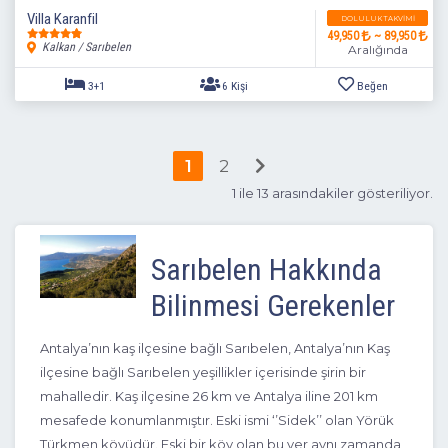
Villa Karanfil
DOLULUK TAKVIMI
49,950
~ 89,950
Kalkan / Sarıbelen
Aralığında
1
2
1 ile 13 arasındakiler gösteriliyor.
Sarıbelen Hakkında
2+1
4 Kişi
Beğen
Bilinmesi Gerekenler
Antalya’nın kaş ilçesine bağlı Sarıbelen, Antalya’nın Kaş
ilçesine bağlı Sarıbelen yeşillikler içerisinde şirin bir
mahalledir. Kaş ilçesine 26 km ve Antalya iline 201 km
mesafede konumlanmıştır. Eski ismi ‘’Sidek’’ olan Yörük
Türkmen köyüdür. Eski bir köy olan bu yer aynı zamanda