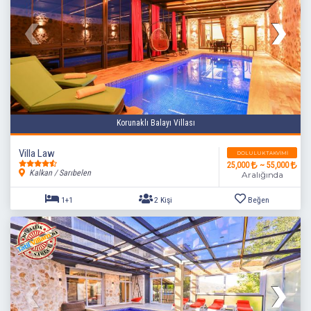
Korunaklı Balayı Villası
Villa Law
DOLULUK TAKVIMI
25,000
~ 55,000
Kalkan / Sarıbelen
Aralığında
2+1
4 Kişi
Beğen