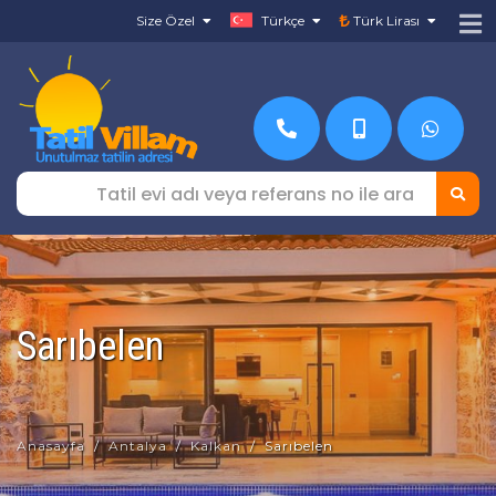
Size Özel
Türkçe
Türk Lirası
Sarıbelen
Anasayfa
Antalya
Kalkan
Sarıbelen