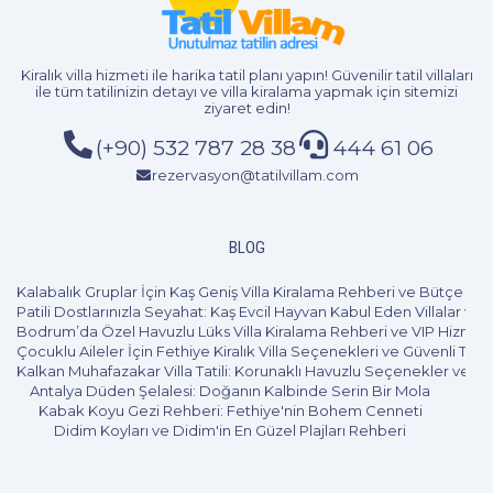
Sarıbelen villa pek çok seçenekleri ile herkes için
unutulmaz bir tatil fırsatı sunuyor. Çeşit çeşit villalar
arasından en seçkin olanlar tercihler arasında yer alıyor.
Kiralık villa hizmeti
ile harika tatil planı yapın! Güvenilir tatil villaları
Açık havuzlu,
kapalı havuzlu kiralık villa
, jakuzili, çocuk
ile tüm tatilinizin detayı ve
villa kiralama
yapmak için sitemizi
ziyaret edin!
oyun parkı bulunan, muhafazakâr, havuzu ısıtmalı,
doğayla iç içe, saunalı, hayvan kabul edilebilen, sinema
(+90) 532 787 28 38
444 61 06
odalı ve daha pek çok seçenekleri ile size tatilin tadını
rezervasyon@tatilvillam.com
doyasıya çıkaracağınız bir imkân sunuyor. Balayı çiftleri
için özel dizayn edilen villalarda seçenekler arasında
BLOG
bulunuyor. Kuş cıvıltıları arasında sakin bir doğa da huzur
dolu bir tatil imkânı en seçkin villalarda sizi bekliyor.
Kalabalık Gruplar İçin Kaş Geniş Villa Kiralama Rehberi ve Bütçe Pl
Patili Dostlarınızla Seyahat: Kaş Evcil Hayvan Kabul Eden Villalar ve 
Sarıbelen Gezilecek Yerler
Bodrum’da Özel Havuzlu Lüks Villa Kiralama Rehberi ve VIP Hizmet
Çocuklu Aileler İçin Fethiye Kiralık Villa Seçenekleri ve Güvenli Tatil
Sarıbelen doğal güzellikleri, Antik kentleri ve plajları ile
Kalkan Muhafazakar Villa Tatili: Korunaklı Havuzlu Seçenekler ve B
Antalya Düden Şelalesi: Doğanın Kalbinde Serin Bir Mola
çevresinde pek çok gezilecek yere sahiptir. Kendi
Kabak Koyu Gezi Rehberi: Fethiye'nin Bohem Cenneti
aracınızla ya da kiralayacağınız bir araçla gezebileceğiniz
Didim Koyları ve Didim'in En Güzel Plajları Rehberi
muhteşem güzellikler sizleri bekliyor. Antik kent cenneti
olan Kalkan ilçesinde Sarıbelen köyüne yakın birçok