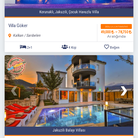
Korunaklı, Jakuzili, Çocuk Havuzlu Villa
Villa Göker
DOLULUK TAKVIMI
49,000
~ 78,750
Kalkan / Sarıbelen
Aralığında
2+1
4 Kişi
Beğen
Jakuzili Balayı Villası