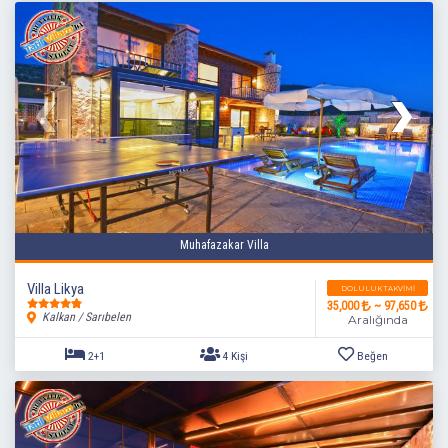
Muhafazakar Villa
Villa Likya
DOLULUK TAKVIMI
35,000
~ 97,650
Kalkan / Sarıbelen
Aralığında
2+1
4 Kişi
Beğen