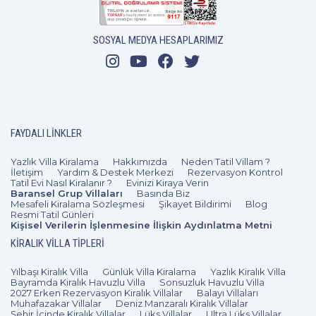
SOSYAL MEDYA HESAPLARIMIZ
FAYDALI LINKLER
Yazlık Villa Kiralama
Hakkımızda
Neden Tatil Villam ?
İletişim
Yardım & Destek Merkezi
Rezervasyon Kontrol
Tatil Evi Nasıl Kiralanır ?
Evinizi Kiraya Verin
Baransel Grup Villaları
Basında Biz
Mesafeli Kiralama Sözleşmesi
Şikayet Bildirimi
Blog
Resmi Tatil Günleri
Kişisel Verilerin İşlenmesine İlişkin Aydınlatma Metni
KIRALIK VILLA TIPLERI
Yılbaşı Kiralık Villa
Günlük Villa Kiralama
Yazlık Kiralık Villa
Bayramda Kiralık Havuzlu Villa
Sonsuzluk Havuzlu Villa
2027 Erken Rezervasyon Kiralık Villalar
Balayı Villaları
Muhafazakar Villalar
Deniz Manzaralı Kiralık Villalar
Şehir İçinde Kiralık Villalar
Lüks Villalar
Ultra Lüks Villalar