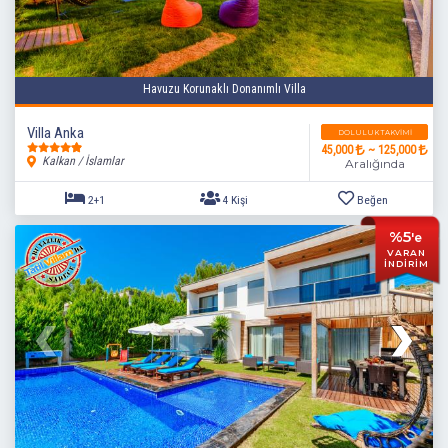
Havuzu Korunaklı Donanımlı Villa
Villa Anka
DOLULUK TAKVIMI
45,000
~ 125,000
Kalkan / İslamlar
Aralığında
%5
'e
VARAN
İNDİRİM
2+1
4 Kişi
Beğen