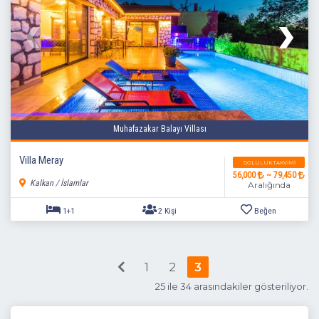
Muhafazakar Balayı Villası
Villa Meray
DOLULUK TAKVIMI
56,000
~ 79,450
Kalkan / İslamlar
Aralığında
1+1
2 Kişi
Beğen
1
2
3
25 ile 34 arasındakiler gösteriliyor.