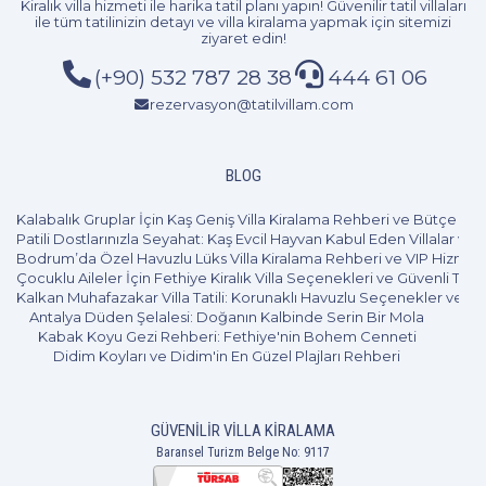
Kiralık villa hizmeti
ile harika tatil planı yapın! Güvenilir tatil villaları
ile tüm tatilinizin detayı ve
villa kiralama
yapmak için sitemizi
ziyaret edin!
(+90) 532 787 28 38
444 61 06
rezervasyon@tatilvillam.com
BLOG
Kalabalık Gruplar İçin Kaş Geniş Villa Kiralama Rehberi ve Bütçe Pl
Patili Dostlarınızla Seyahat: Kaş Evcil Hayvan Kabul Eden Villalar ve 
Bodrum’da Özel Havuzlu Lüks Villa Kiralama Rehberi ve VIP Hizmet
Çocuklu Aileler İçin Fethiye Kiralık Villa Seçenekleri ve Güvenli Tatil
Kalkan Muhafazakar Villa Tatili: Korunaklı Havuzlu Seçenekler ve B
Antalya Düden Şelalesi: Doğanın Kalbinde Serin Bir Mola
Kabak Koyu Gezi Rehberi: Fethiye'nin Bohem Cenneti
Didim Koyları ve Didim'in En Güzel Plajları Rehberi
GÜVENILIR VILLA KIRALAMA
Baransel Turizm Belge No: 9117