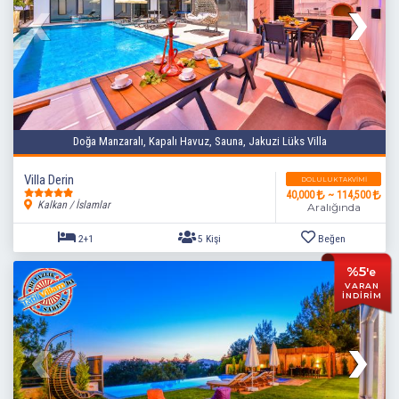
Doğa Manzaralı, Kapalı Havuz, Sauna, Jakuzi Lüks Villa
Villa Derin
DOLULUK TAKVIMI
40,000
~ 114,500
Kalkan / İslamlar
Aralığında
%5
'e
VARAN
İNDİRİM
2+1
5 Kişi
Beğen