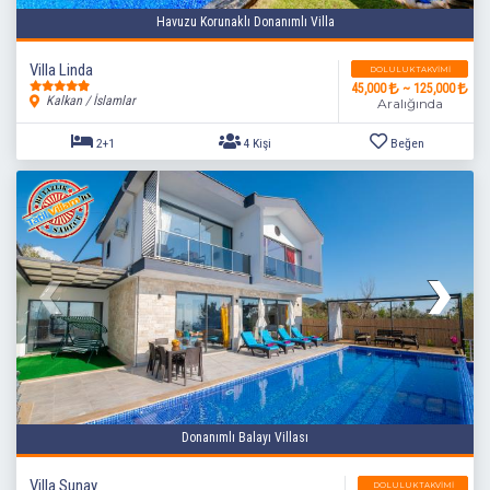
Havuzu Korunaklı Donanımlı Villa
Villa Linda
DOLULUK TAKVIMI
45,000
~ 125,000
Kalkan / İslamlar
Aralığında
2+1
4 Kişi
Beğen
Donanımlı Balayı Villası
Villa Sunay
DOLULUK TAKVIMI