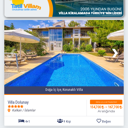
3+1
6 Kişi
Beğen
Doğa İç İçe, Korunaklı Villa
Villa Dolunay
DOLULUK TAKVIMI
154,700
~ 167,700
Kalkan / İslamlar
Aralığında