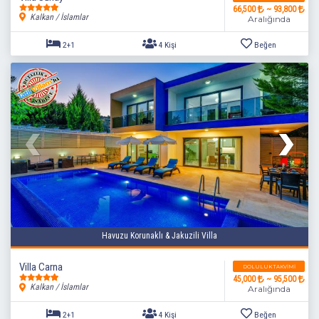
66,500
~ 93,800
Kalkan / İslamlar
Aralığında
2+1
4 Kişi
Beğen
Havuzu Korunaklı & Jakuzili Villa
Villa Carna
DOLULUK TAKVIMI
45,000
~ 95,500
Kalkan / İslamlar
Aralığında