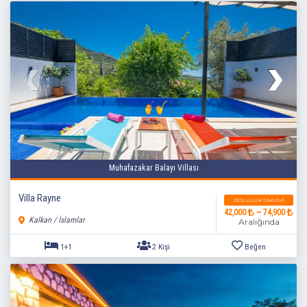
Muhafazakar Balayı Villası
Villa Rayne
DOLULUK TAKVIMI
42,000
~ 74,900
Kalkan / İslamlar
Aralığında
4+1
9 Kişi
Beğen