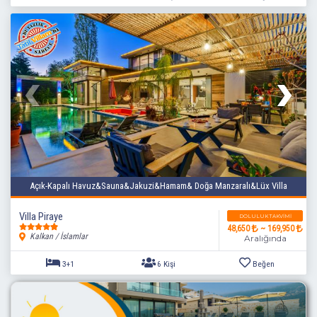
Açık-Kapalı Havuz&Sauna&Jakuzi&Hamam& Doğa Manzaralı&Lüx Villa
2+1
4 Kişi
Beğen
Villa Piraye
DOLULUK TAKVIMI
48,650
~ 169,950
Kalkan / İslamlar
Aralığında