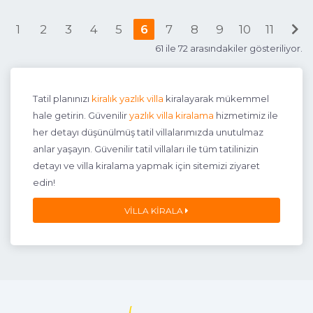
1
2
3
4
5
6
7
8
9
10
11
61 ile 72 arasındakiler gösteriliyor.
3+1
6 Kişi
Beğen
Tatil planınızı
kiralık yazlık villa
kiralayarak mükemmel
hale getirin. Güvenilir
yazlık villa kiralama
hizmetimiz ile
her detayı düşünülmüş tatil villalarımızda unutulmaz
anlar yaşayın. Güvenilir tatil villaları ile tüm tatilinizin
detayı ve villa kiralama yapmak için sitemizi ziyaret
edin!
VILLA KIRALA