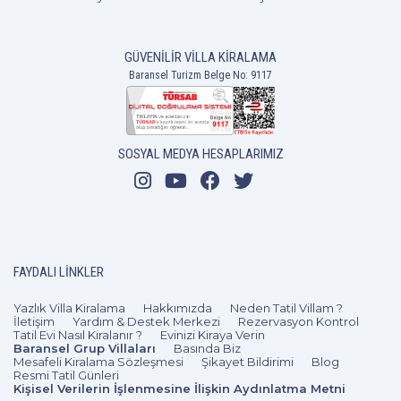
GÜVENILIR VILLA KIRALAMA
Baransel Turizm Belge No: 9117
SOSYAL MEDYA HESAPLARIMIZ
FAYDALI LINKLER
Yazlık Villa Kiralama
Hakkımızda
Neden Tatil Villam ?
İletişim
Yardım & Destek Merkezi
Rezervasyon Kontrol
Tatil Evi Nasıl Kiralanır ?
Evinizi Kiraya Verin
Baransel Grup Villaları
Basında Biz
Mesafeli Kiralama Sözleşmesi
Şikayet Bildirimi
Blog
Resmi Tatil Günleri
Kişisel Verilerin İşlenmesine İlişkin Aydınlatma Metni