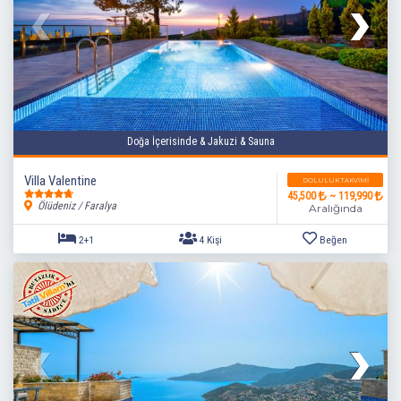
Doğa İçerisinde & Jakuzi & Sauna
Villa Valentine
DOLULUK TAKVIMI
45,500
~ 119,990
Ölüdeniz / Faralya
Aralığında
2+1
4 Kişi
Beğen