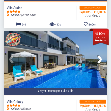
Villa Suden
DOLULUK TAKVIMI
84,000
~ 115,500
Kalkan / Çavdır Köyü
Aralığında
%10
'a
VARAN
İNDİRİM
2+1
4 Kişi
Beğen
Yepyeni Muhteşem Lüks Villa
Villa Galaxy
DOLULUK TAKVIMI
69,650
~ 153,650
Kalkan / Kördere
Aralığında