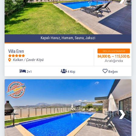
Kapalı Havuz, Hamam, Sauna, Jakuzi
Villa Eren
DOLULUK TAKVIMI
84,000
~ 115,500
Kalkan / Çavdır Köyü
Aralığında
2+1
4 Kişi
Beğen