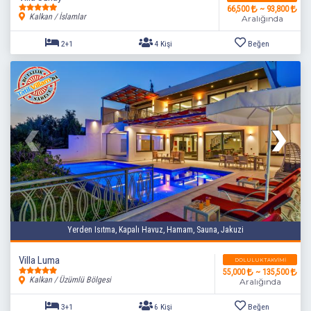
66,500
~ 93,800
Kalkan / İslamlar
Aralığında
2+1
4 Kişi
Beğen
Yerden Isıtma, Kapalı Havuz, Hamam, Sauna, Jakuzi
Villa Luma
DOLULUK TAKVIMI
55,000
~ 135,500
Kalkan / Üzümlü Bölgesi
Aralığında