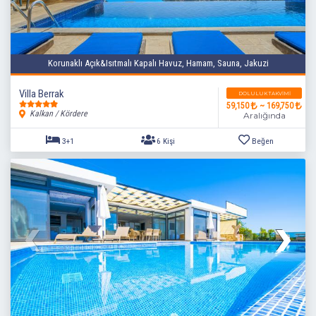
Korunaklı Açık&Isıtmalı Kapalı Havuz, Hamam, Sauna, Jakuzi
Villa Berrak
DOLULUK TAKVIMI
59,150
~ 169,750
Kalkan / Kördere
Aralığında
3+1
6 Kişi
Beğen