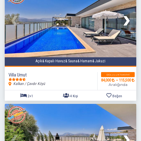
Açık& Kapalı Havuz& Sauna& Hamam& Jakuzi
Villa Umut
DOLULUK TAKVIMI
84,000
~ 115,500
2+1
4 Kişi
Beğen
Kalkan / Çavdır Köyü
Aralığında