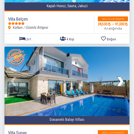
Kapalı Havuz, Sauna, Jakuzi
Villa Belçim
DOLULUK TAKVIMI
38,500
~ 91,000
Kalkan / Üzümlü Bölgesi
Aralığında
2+1
4 Kişi
Beğen
Donanımlı Balayı Villası
Villa Sunay
DOLULUK TAKVIMI