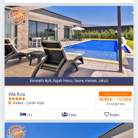
Korunaklı Açık, Kapalı Havuz, Sauna, Hamam, Jakuzi
3+1
6 Kişi
Beğen
Villa Azra
DOLULUK TAKVIMI
84,000
~ 115,500
Kalkan / Çavdır Köyü
Aralığında