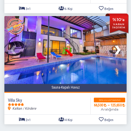
%10
'a
VARAN
İNDİRİM
2+1
4 Kişi
Beğen
Sauna-Kapalı Havuz
Villa Sky
DOLULUK TAKVIMI
66,500
~ 125,650
Kalkan / Kördere
Aralığında