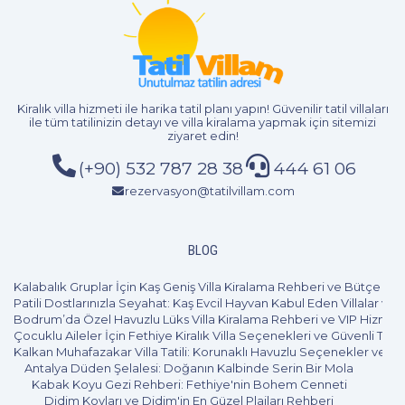
2+1
4 Kişi
Beğen
Kiralık villa hizmeti
ile harika tatil planı yapın! Güvenilir tatil villaları
ile tüm tatilinizin detayı ve
villa kiralama
yapmak için sitemizi
ziyaret edin!
(+90) 532 787 28 38
444 61 06
rezervasyon@tatilvillam.com
BLOG
Kalabalık Gruplar İçin Kaş Geniş Villa Kiralama Rehberi ve Bütçe Pl
Patili Dostlarınızla Seyahat: Kaş Evcil Hayvan Kabul Eden Villalar ve 
Bodrum’da Özel Havuzlu Lüks Villa Kiralama Rehberi ve VIP Hizmet
Çocuklu Aileler İçin Fethiye Kiralık Villa Seçenekleri ve Güvenli Tatil
Kalkan Muhafazakar Villa Tatili: Korunaklı Havuzlu Seçenekler ve B
Antalya Düden Şelalesi: Doğanın Kalbinde Serin Bir Mola
Kabak Koyu Gezi Rehberi: Fethiye'nin Bohem Cenneti
Didim Koyları ve Didim'in En Güzel Plajları Rehberi