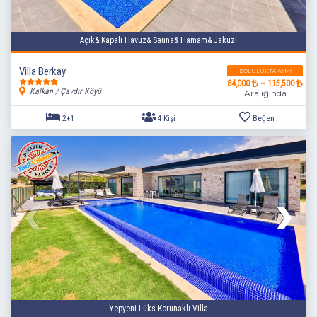
Açık& Kapalı Havuz& Sauna& Hamam& Jakuzi
Villa Berkay
DOLULUK TAKVIMI
84,000
~ 115,500
Kalkan / Çavdır Köyü
Aralığında
2+1
4 Kişi
Beğen
Yepyeni Lüks Korunaklı Villa