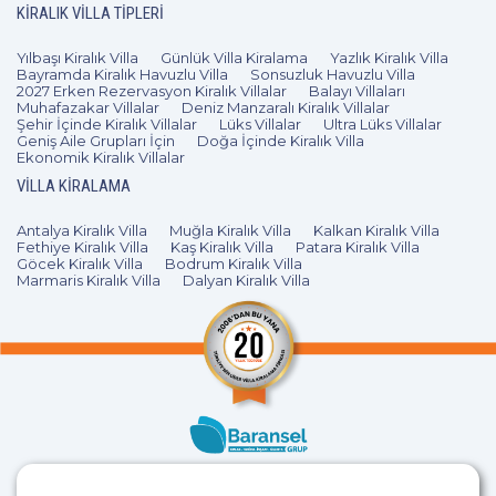
KIRALIK VILLA TIPLERI
Yılbaşı Kiralık Villa
Günlük Villa Kiralama
Yazlık Kiralık Villa
Bayramda Kiralık Havuzlu Villa
Sonsuzluk Havuzlu Villa
2027 Erken Rezervasyon Kiralık Villalar
Balayı Villaları
Muhafazakar Villalar
Deniz Manzaralı Kiralık Villalar
Şehir İçinde Kiralık Villalar
Lüks Villalar
Ultra Lüks Villalar
Geniş Aile Grupları İçin
Doğa İçinde Kiralık Villa
Ekonomik Kiralık Villalar
VILLA KIRALAMA
Antalya Kiralık Villa
Muğla Kiralık Villa
Kalkan Kiralık Villa
Fethiye Kiralık Villa
Kaş Kiralık Villa
Patara Kiralık Villa
Göcek Kiralık Villa
Bodrum Kiralık Villa
Marmaris Kiralık Villa
Dalyan Kiralık Villa