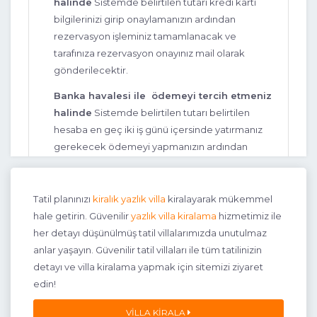
halinde
Sistemde belirtilen tutarı kredi kartı
villalarımız
ile Bitez’in içinde fakat kalabalığın dışında bir
bilgilerinizi girip onaylamanızın ardından
tatil yapabilirsiniz.
rezervasyon işleminiz tamamlanacak ve
Gümüşlük
tarafınıza rezervasyon onayınız mail olarak
gönderilecektir.
Tilkicik ve Güdür gibi iki önemli plajı ve hareketli yaşantısı
ile Gümüşlük tatilini Bodrum’da yapmak isteyenlerin
Banka havalesi ile ödemeyi tercih etmeniz
uğrak noktalarından biri durumunda. Gümüşlük’te
halinde
Sistemde belirtilen tutarı belirtilen
isterseniz merkezde isterseniz merkeze uzak bir villa
hesaba en geç iki iş günü içersinde yatırmanız
tatili yapmak mümkün. Siz de Gümüşlük Bodrum balayı
gerekecek ödemeyi yapmanızın ardından
villaları ile ev konforunda ve gözlerden uzak bir tatil
rezervasyon işleminiz tamamlanacak
yapabilirsiniz.
rezervasyon onayınız mail olarak
gönderilecektir.
Tatil planınızı
kiralık yazlık villa
kiralayarak mükemmel
Kadıkalesi
hale getirin. Güvenilir
yazlık villa kiralama
hizmetimiz ile
Rezervasyon işleminin gerçekleşmesi itibariyle
her detayı düşünülmüş tatil villalarımızda unutulmaz
Bodrum’da diğer ilçeler ile karşılaştırıldığında daha az
rezervasyon yaptığınız villanın takviminde
anlar yaşayın. Güvenilir tatil villaları ile tüm tatilinizin
tercih edilen bir bölge olan Kadıkalesi, konum olarak
rezervasyonunuzun bloke edildiği görecek ve
detayı ve villa kiralama yapmak için sitemizi ziyaret
Gümüşlük ile Turgutreis arasında kalıyor. Kadıkalesi’nin
dilediğiniz zaman ana sayfada yer alan
edin!
eşsiz manzarasına hakim bir noktada konumlanan villalar
Rezervasyon Kontrol bölümünden rezervasyon
ile bir balayı tatili ya da muhafazakar tatil yapmak
detaylarınızı görebileceksiniz, artık yapmanız
VILLA KIRALA