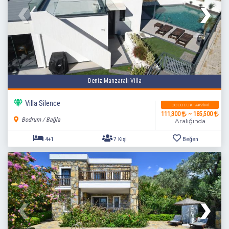
Deniz Manzaralı Villa
Villa Silence
DOLULUK TAKVIMI
111,300
~ 185,500
Bodrum / Bağla
Aralığında
4+1
7 Kişi
Beğen