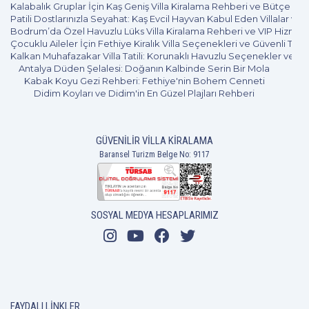
seçeneği de mevcut. Yani Yalıkavak Bodrum balayı
Kalabalık Gruplar İçin Kaş Geniş Villa Kiralama Rehberi ve Bütçe Pl
Not:
Rezervasyon Onayı Tüm şirket bilgilerinin
Patili Dostlarınızla Seyahat: Kaş Evcil Hayvan Kabul Eden Villalar ve 
villaları ile korunaklı ve üst düzey konfora sahip bir tatil
ve Sizin bilgilerinizin yer aldığı resmi sözleşme
Bodrum’da Özel Havuzlu Lüks Villa Kiralama Rehberi ve VIP Hizmet
yapmak mümkün.
Çocuklu Aileler İçin Fethiye Kiralık Villa Seçenekleri ve Güvenli Tatil
olarak geçerlidir. Sözleşme içersinde kiralamış
Kalkan Muhafazakar Villa Tatili: Korunaklı Havuzlu Seçenekler ve B
olduğunuz villanın ismi, Hangi tarihler arasında
Gündoğan
Antalya Düden Şelalesi: Doğanın Kalbinde Serin Bir Mola
konaklayacağınız, Villa kiralama tutarı ve Yapmış
Kabak Koyu Gezi Rehberi: Fethiye'nin Bohem Cenneti
Didim Koyları ve Didim'in En Güzel Plajları Rehberi
Bodrum'un önemli ilçelerinden olan Gündoğan, konum
olduğunuz ön ödeme tutarı gibi
olarak Yalıkavak ve Türkbükü’ne de son derece yakın.
rezervasyonunuzun detayları belirtilmektedir.
Yani yalnızca kısa bir yolculuk ile bu ilçelere ulaşabilirsiniz.
Şözleşmenin size gönderileceği mail yada faks
GÜVENILIR VILLA KIRALAMA
Bu da Gündoğan’ı villa tatili için popüler konumlardan biri
resmi olarak şirketimize kayıtlıdır.
Baransel Turizm Belge No: 9117
haline getiriyor. Gündoğan’da Bodrum balayı villa
seçenekleri de sizleri bekliyor.
Rezervemi Nasıl Görebilirim
Güvercinlik
SOSYAL MEDYA HESAPLARIMIZ
Bardakçı Koyu, Kargı Koyu ve Hurma Sahili de dahil
Ücrete Neler Dahildir
olmak üzere denize girilebilecek oldukça güzel plajları
olan Güvercinlik villa tatili yapabileceğiniz çok sayıda
alternatifi de içinde barındırıyor. Tercihlerinize göre farklı
Villaya Giriş-Çıkış Saatleri
özellikler sunan Bodrum balayı villaları Güvercinlik
FAYDALI LINKLER