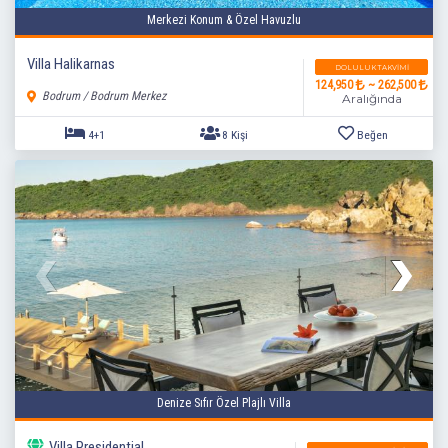
Merkezi Konum & Özel Havuzlu
Villa Halikarnas
DOLULUK TAKVIMI
124,950
~ 262,500
Bodrum / Bodrum Merkez
Aralığında
3+1
6 Kişi
Beğen
Denize Sıfır Özel Plajlı Villa
Villa Presidential