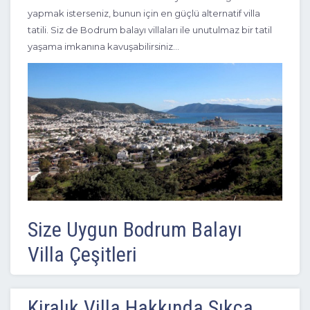
yapmak isterseniz, bunun için en güçlü alternatif villa
tatili. Siz de Bodrum balayı villaları ile unutulmaz bir tatil
yaşama imkanına kavuşabilirsiniz…
4+1
8 Kişi
Beğen
Size Uygun Bodrum Balayı
Villa Çeşitleri
Bodrum’da yıllar boyu unutamayacağınız bir balayı tatili
yapmak için yalnızca tercihlerinizi ve beklentilerinizi
Kiralık Villa Hakkında Sıkça