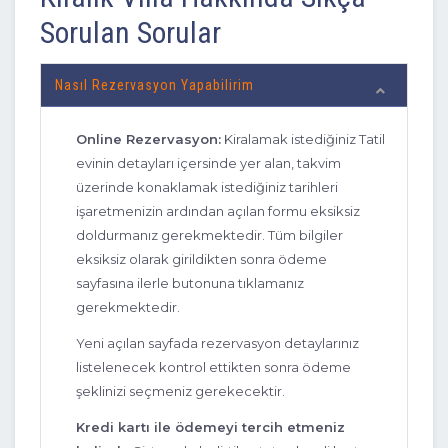
belirlemeniz yeterli. Çünkü tüm beklentilere karşılık
Sorulan Sorular
verebilecek bir villa bulmak mümkün. İsterseniz denize
isterseniz vadiye bakan bir manzaraya sahip olabilir,
çeşitli villa seçeneklerini inceleyerek havuzlu ve hatta
Nasıl Rezervasyon Yapabilirim
jakuzili villa seçeneklerinden birini tercih edebilirsiniz.
Elbette Bodrum balayı villa kiralama hizmeti için güvenilir
Online Rezervasyon:
Kiralamak istediğiniz Tatil
ve alanında çok tercih edilen bir firma tercih etmek de
evinin detayları içersinde yer alan, takvim
son derece önemli. Güvenilir bir kiralama hizmeti için
üzerinde konaklamak istediğiniz tarihleri
tatilvillam.com üzerinden farklı Bodrum ilçelerinde yer
işaretmenizin ardından açılan formu eksiksiz
alan tüm villaları inceleyebilirsiniz.
doldurmanız gerekmektedir. Tüm bilgiler
eksiksiz olarak girildikten sonra ödeme
Bitez
sayfasına ilerle butonuna tıklamanız
gerekmektedir.
Bodrum’un en gözde tatil bölgelerinden biri olan Bitez,
hem dünyaca ünlü koyları hem de farklı eğlence
Yeni açılan sayfada rezervasyon detaylarınız
alternatifleri arasında seçim yapabileceğiniz eğlence
listelenecek kontrol ettikten sonra ödeme
merkezleri ile yaz aylarının kalabalık bölgelerinden biri.
şeklinizi seçmeniz gerekecektir.
Fakat Bodrum balayı villa seçenekleri ile kalabalıktan
Kredi kartı ile ödemeyi tercih etmeniz
uzak bir tatil yapmak da mümkün. Siz de
balayı