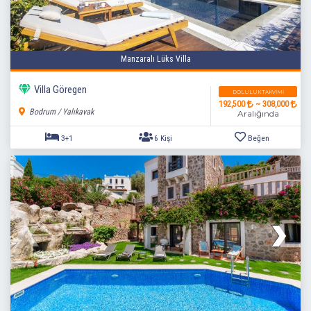
Manzaralı Lüks Villa
Villa Göregen
DOLULUK TAKVIMI
192,500
~ 308,000
Bodrum / Yalıkavak
Aralığında
2+1
5 Kişi
Beğen