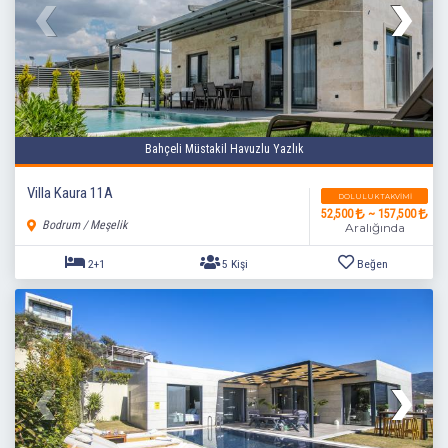
Bahçeli Müstakil Havuzlu Yazlık
Villa Kaura 11A
DOLULUK TAKVIMI
52,500
~ 157,500
Bodrum / Meşelik
Aralığında
2+1
5 Kişi
Beğen