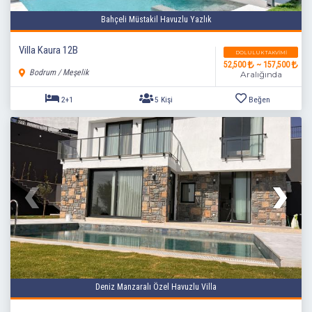
Bahçeli Müstakil Havuzlu Yazlık
Villa Kaura 12B
DOLULUK TAKVIMI
52,500
~ 157,500
Bodrum / Meşelik
Aralığında
2+1
5 Kişi
Beğen
Deniz Manzaralı Özel Havuzlu Villa