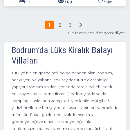
1
2
3
1 ile 12 arasındakiler gösteriliyor.
Bodrum’da Lüks Kiralık Balayı
4+1
8 Kişi
Beğen
Villaları
Türkiye’nin en gözde tatil bölgelerinden olan Bodrum,
her yıl yerli ve yabancı çok sayıda turiste ev sahipliği
yapıyor. Bodrum sınırları içerisinde tercih edilebilecek
çok sayıda tatil alternatifi var. Çeşitli koylarda ya da
kamping alanlarında kamp tatili yapılabileceği gibi, 5
yıldızlı otellerde her şey dahil kusursuz bir tatil yapmak da
mümkün. Fakat gözlerden uzak, kimsenin sizi
görmeyeceği ve rahatsız etmeyeceği, fakat
konforunuzun da maksimum seviyede olacağı bir tatil