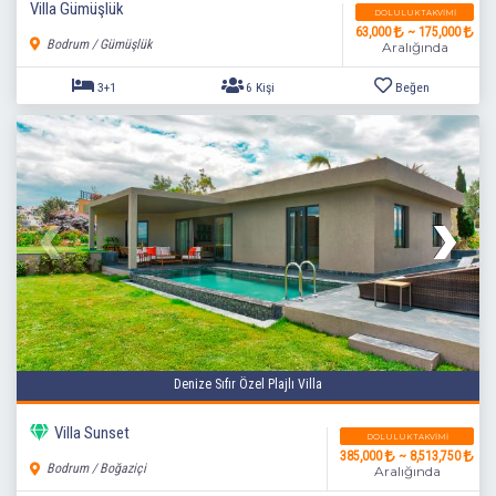
Villa Gümüşlük
DOLULUK TAKVIMI
63,000
~ 175,000
Bodrum / Gümüşlük
Aralığında
3+1
6 Kişi
Beğen
Denize Sıfır Özel Plajlı Villa
Villa Sunset
DOLULUK TAKVIMI
385,000
~ 8,513,750
Bodrum / Boğaziçi
Aralığında