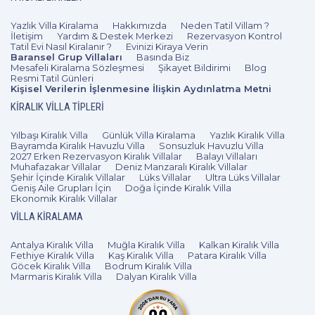
bölgesini tatil için çekici lokasyonlardan biri haline
Depozito Neden Talep Edilir
getiriyor.
Yazlık Villa Kiralama
Hakkımızda
Neden Tatil Villam ?
İletişim
Yardım & Destek Merkezi
Rezervasyon Kontrol
Tatil Evi Nasıl Kiralanır ?
Evinizi Kiraya Verin
Ortakent Yahşi
Baransel Grup Villaları
Basında Biz
K.D.V. ve Faturalandirma
Mesafeli Kiralama Sözleşmesi
Şikayet Bildirimi
Blog
Resmi Tatil Günleri
Ortakent Yahşi bölgesi mavi bayrağa sahip çok sayıda
Kişisel Verilerin İşlenmesine İlişkin Aydınlatma Metni
plaj ile turistleri karşılıyor. Özellikle Yahşi Plajı ve Camel
KIRALIK VILLA TIPLERI
Villalarda Kişi Sınırı Var Mıdır?
Beach Ortakent’in görülmesi gereken kıyılarından.
Ortakent Yahşi bölgesinde 3, 6 ya da 8 kişilik villalarda
Yılbaşı Kiralık Villa
Günlük Villa Kiralama
Yazlık Kiralık Villa
Bayramda Kiralık Havuzlu Villa
Sonsuzluk Havuzlu Villa
tatil yapma imkanı da mevcut. Size unutulmaz bir tatil
2027 Erken Rezervasyon Kiralık Villalar
Villa Güvenliği Nasıl Sağlanır?
Balayı Villaları
fırsatı sunan
Bodrum kiralık villa
seçenekleri Ortakent
Muhafazakar Villalar
Deniz Manzaralı Kiralık Villalar
Şehir İçinde Kiralık Villalar
Lüks Villalar
Ultra Lüks Villalar
Yahşi bölgesinde de sizleri bekliyor!
Geniş Aile Grupları İçin
Doğa İçinde Kiralık Villa
Ekonomik Kiralık Villalar
Kiralık villa fiyatları ne kadar?
Merkez
VILLA KIRALAMA
Eğer tatilinizi Bodrum’un ilçelerinde değil merkezinde
Antalya Kiralık Villa
Muğla Kiralık Villa
Kalkan Kiralık Villa
Kiralık villa özellikleri nelerdir?
Fethiye Kiralık Villa
Kaş Kiralık Villa
Patara Kiralık Villa
yapmak isterseniz, otel ve pansiyon seçeneklerinin yanı
Göcek Kiralık Villa
Bodrum Kiralık Villa
sıra Bodrum balayı villa kiralama hizmeti de alabilirsiniz.
Marmaris Kiralık Villa
Dalyan Kiralık Villa
Eşsiz bir balayı geçirmek, bir villanın sunabileceği tüm
Kiralık villa fiyatlarına neler dahil?
özelliklerden faydalanarak uzun yıllar hatırlanacak anlar