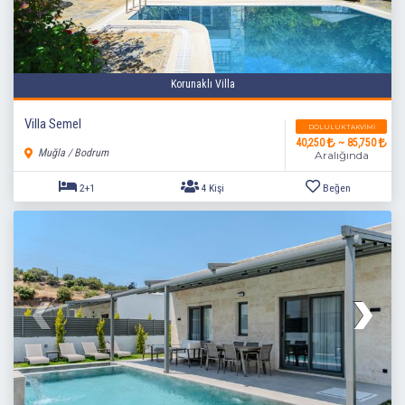
Korunaklı Villa
Villa Semel
DOLULUK TAKVIMI
40,250
~ 85,750
Muğla / Bodrum
Aralığında
2+1
4 Kişi
Beğen