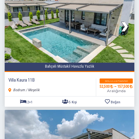
Bahçeli Müstakil Havuzlu Yazlık
Villa Kaura 11B
DOLULUK TAKVIMI
52,500
~ 157,500
4+1
8 Kişi
Beğen
Bodrum / Meşelik
Aralığında