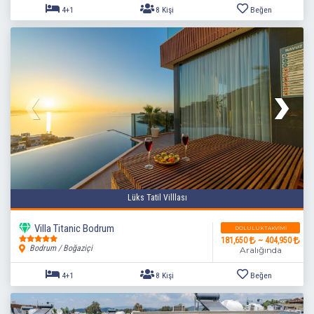
Lüks Tatil Villlası
4+1
8 Kişi
Beğen
Villa Titanic Bodrum
DOLULUK TAKVIMI
181,650
~ 404,950
Bodrum / Boğaziçi
Aralığında