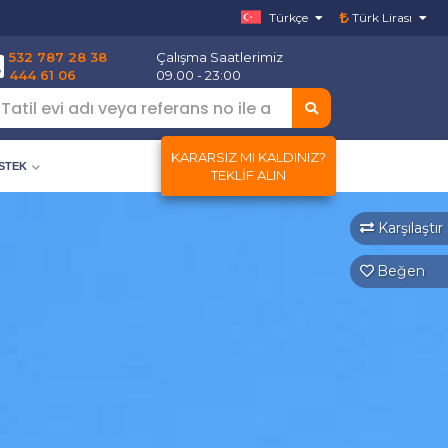
Türkçe
Türk Lirası
532 787 28 38
Çalışma Saatlerimiz
444 61 06
09.00 - 23:00
KARARSIZ MI KALDINIZ?
ESTEK
TEKLIF ALIN
Karşılaştır
Beğen