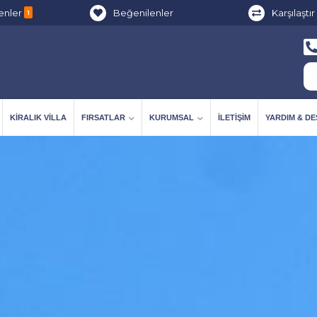
enler
Beğenilenler
Karşılaştır
1
KIRALIK VILLA
FIRSATLAR
KURUMSAL
İLETIŞIM
YARDIM & D