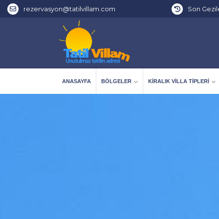
rezervasyon@tatilvillam.com
Son Gezil
ANASAYFA
BÖLGELER
KIRALIK VILLA TIPLERI