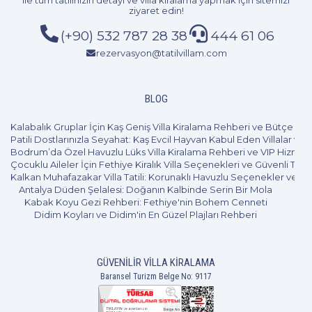
ile tüm tatilinizin detayı ve
villa kiralama
yapmak için sitemizi
ziyaret edin!
(+90) 532 787 28 38
444 61 06
rezervasyon@tatilvillam.com
BLOG
Kalabalık Gruplar İçin Kaş Geniş Villa Kiralama Rehberi ve Bütçe Pl
Patili Dostlarınızla Seyahat: Kaş Evcil Hayvan Kabul Eden Villalar ve 
Bodrum’da Özel Havuzlu Lüks Villa Kiralama Rehberi ve VIP Hizmet
Çocuklu Aileler İçin Fethiye Kiralık Villa Seçenekleri ve Güvenli Tatil
Kalkan Muhafazakar Villa Tatili: Korunaklı Havuzlu Seçenekler ve B
Antalya Düden Şelalesi: Doğanın Kalbinde Serin Bir Mola
Kabak Koyu Gezi Rehberi: Fethiye'nin Bohem Cenneti
Didim Koyları ve Didim'in En Güzel Plajları Rehberi
GÜVENILIR VILLA KIRALAMA
Baransel Turizm Belge No: 9117