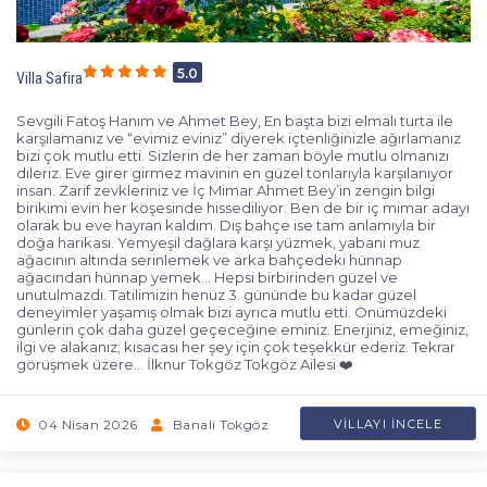
5.0
Villa Safira
Sevgili Fatoş Hanım ve Ahmet Bey, En başta bizi elmalı turta ile
karşılamanız ve “evimiz eviniz” diyerek içtenliğinizle ağırlamanız
bizi çok mutlu etti. Sizlerin de her zaman böyle mutlu olmanızı
dileriz. Eve girer girmez mavinin en güzel tonlarıyla karşılanıyor
insan. Zarif zevkleriniz ve İç Mimar Ahmet Bey’in zengin bilgi
birikimi evin her köşesinde hissediliyor. Ben de bir iç mimar adayı
olarak bu eve hayran kaldım. Dış bahçe ise tam anlamıyla bir
doğa harikası. Yemyeşil dağlara karşı yüzmek, yabani muz
ağacının altında serinlemek ve arka bahçedeki hünnap
ağacından hünnap yemek… Hepsi birbirinden güzel ve
unutulmazdı. Tatilimizin henüz 3. gününde bu kadar güzel
deneyimler yaşamış olmak bizi ayrıca mutlu etti. Önümüzdeki
günlerin çok daha güzel geçeceğine eminiz. Enerjiniz, emeğiniz,
ilgi ve alakanız; kısacası her şey için çok teşekkür ederiz. Tekrar
görüşmek üzere… İlknur Tokgöz Tokgöz Ailesi ❤️
04 Nisan 2026
Banali Tokgöz
VILLAYI İNCELE