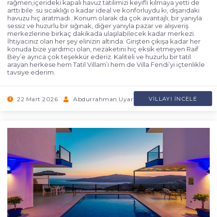
rağmen,içerideki kapalı havuz tatilimizi keyifli kılmaya yetti de
arttı bile .su sıcaklığı o kadar ideal ve konforluydu ki, dışarıdaki
havuzu hiç aratmadı . Konum olarak da çok avantajlı; bir yanıyla
sessiz ve huzurlu bir sığınak, diğer yanıyla pazar ve alışveriş
merkezlerine birkaç dakikada ulaşılabilecek kadar merkezi.
İhtiyacınız olan her şey elinizin altında. Girişten çıkışa kadar her
konuda bize yardımcı olan, nezaketini hiç eksik etmeyen Raif
Bey’e ayrıca çok teşekkür ederiz. Kaliteli ve huzurlu bir tatil
arayan herkese hem Tatil Villam’ı hem de Villa Fendi’yi içtenlikle
tavsiye ederim.
22 Mart 2026
Abdurrahman Uyar
VILLAYI İNCELE