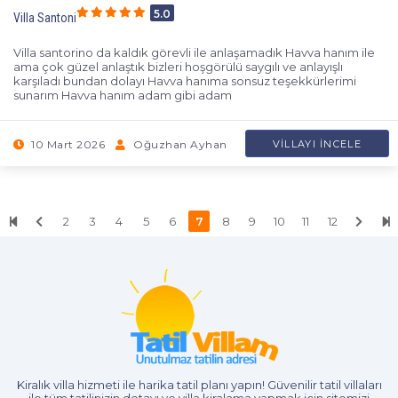
5.0
Villa Santoni
Villa santorino da kaldık görevli ile anlaşamadık Havva hanım ile
ama çok güzel anlaştık bizleri hoşgörülü saygılı ve anlayışlı
karşıladı bundan dolayı Havva hanıma sonsuz teşekkürlerimi
sunarım Havva hanım adam gibi adam
10 Mart 2026
Oğuzhan Ayhan
VILLAYI İNCELE
2
3
4
5
6
7
8
9
10
11
12
Kiralık villa hizmeti
ile harika tatil planı yapın! Güvenilir tatil villaları