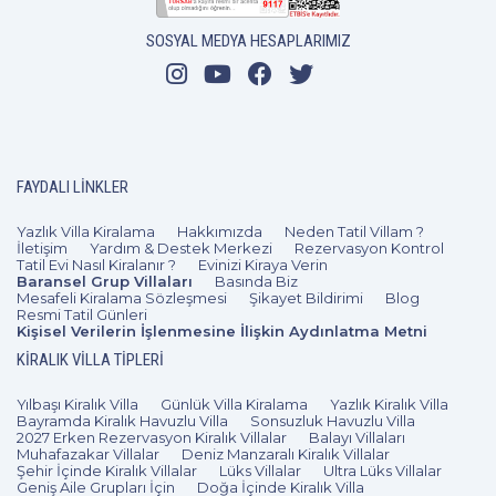
SOSYAL MEDYA HESAPLARIMIZ
FAYDALI LINKLER
Yazlık Villa Kiralama
Hakkımızda
Neden Tatil Villam ?
İletişim
Yardım & Destek Merkezi
Rezervasyon Kontrol
Tatil Evi Nasıl Kiralanır ?
Evinizi Kiraya Verin
Baransel Grup Villaları
Basında Biz
Mesafeli Kiralama Sözleşmesi
Şikayet Bildirimi
Blog
Resmi Tatil Günleri
Kişisel Verilerin İşlenmesine İlişkin Aydınlatma Metni
KIRALIK VILLA TIPLERI
Yılbaşı Kiralık Villa
Günlük Villa Kiralama
Yazlık Kiralık Villa
Bayramda Kiralık Havuzlu Villa
Sonsuzluk Havuzlu Villa
2027 Erken Rezervasyon Kiralık Villalar
Balayı Villaları
Muhafazakar Villalar
Deniz Manzaralı Kiralık Villalar
Şehir İçinde Kiralık Villalar
Lüks Villalar
Ultra Lüks Villalar
Geniş Aile Grupları İçin
Doğa İçinde Kiralık Villa