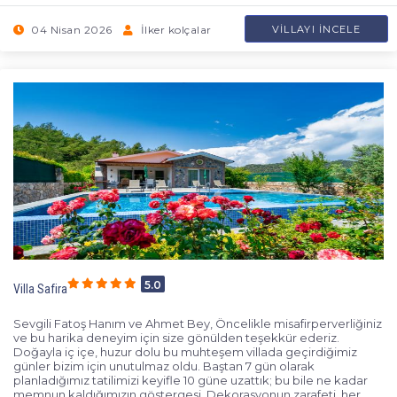
04 Nisan 2026
İlker kolçalar
VILLAYI İNCELE
5.0
Villa Safira
Sevgili Fatoş Hanım ve Ahmet Bey, Öncelikle misafirperverliğiniz
ve bu harika deneyim için size gönülden teşekkür ederiz.
Doğayla iç içe, huzur dolu bu muhteşem villada geçirdiğimiz
günler bizim için unutulmaz oldu. Baştan 7 gün olarak
planladığımız tatilimizi keyifle 10 güne uzattık; bu bile ne kadar
memnun kaldığımızın göstergesi. Dekorasyonun zarafeti, her