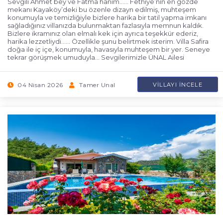
Sevgili Ahmet bey ve Fatma hanım…… Fethiye’nin en gözde
mekanı Kayaköy’deki bu özenle dizayn edilmiş, muhteşem
konumuyla ve temizliğiyle bizlere harika bir tatil yapma imkanı
sağladığınız villanızda bulunmaktan fazlasıyla memnun kaldık.
Bizlere ikramınız olan elmalı kek için ayrıca teşekkür ederiz,
harika lezzetliydi…… Özellikle şunu belirtmek isterim. Villa Safira
doğa ile iç içe, konumuyla, havasıyla muhteşem bir yer. Seneye
tekrar görüşmek umuduyla… Sevgilerimizle ÜNAL Ailesi
04 Nisan 2026
Tamer Unal
VILLAYI İNCELE