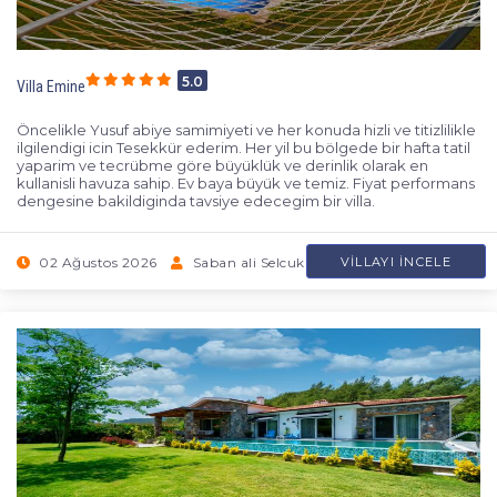
5.0
Villa Emine
Öncelikle Yusuf abiye samimiyeti ve her konuda hizli ve titizlilikle
ilgilendigi icin Tesekkür ederim. Her yil bu bölgede bir hafta tatil
yaparim ve tecrübme göre büyüklük ve derinlik olarak en
kullanisli havuza sahip. Ev baya büyük ve temiz. Fiyat performans
dengesine bakildiginda tavsiye edecegim bir villa.
02 Ağustos 2026
Saban ali Selcuk
VILLAYI İNCELE