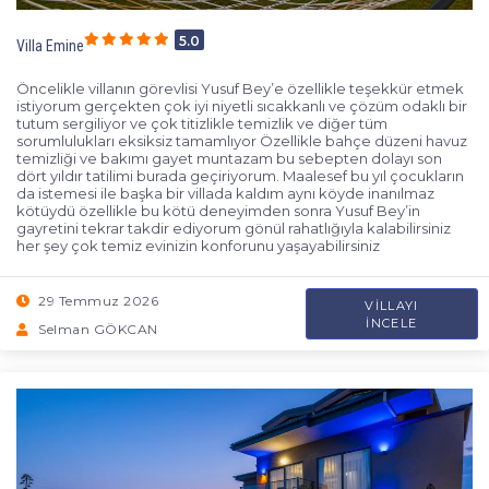
5.0
Villa Emine
Öncelikle villanın görevlisi Yusuf Bey’e özellikle teşekkür etmek
istiyorum gerçekten çok iyi niyetli sıcakkanlı ve çözüm odaklı bir
tutum sergiliyor ve çok titizlikle temizlik ve diğer tüm
sorumlulukları eksiksiz tamamlıyor Özellikle bahçe düzeni havuz
temizliği ve bakımı gayet muntazam bu sebepten dolayı son
dört yıldır tatilimi burada geçiriyorum. Maalesef bu yıl çocukların
da istemesi ile başka bir villada kaldım aynı köyde inanılmaz
kötüydü özellikle bu kötü deneyimden sonra Yusuf Bey’in
gayretini tekrar takdir ediyorum gönül rahatlığıyla kalabilirsiniz
her şey çok temiz evinizin konforunu yaşayabilirsiniz
29 Temmuz 2026
VILLAYI
İNCELE
Selman GÖKCAN