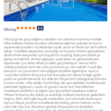
5.0
Villa Ezgi
Villa Ezgi'de geçirdiğimiz tatilden son derece memnun kaldık.
Villa, Kalkan merkeze yakın olmasına rağmen yüksek konumu
sayesinde bunaltıcı sıcaklardan uzak, serin ve ferah bir atmosfere
sahip. Özellikle akşamları sessizliği ve huzurlu ortamı gerçekten
dinlenmek isteyenler için büyük bir avantaj. Bahçesi oldukça
geniş ve bakımlı. Armut ağaçları, yeşil alanı ve geniş bahçesi
sayesinde çocuklar rahatça vakit geçirebiliyor. Havuz hem
oldukça büyük hem de çok iyi korunmuş. Her sabah Yusuf Abi
havuzun ve çevresinin temizliğiyle titizlikle ilgileniyor. Ayrıca
Yusuf Abi tatilimiz boyunca her konuda son derece ilgili, güler
yüzlü ve yardımseverdi. En ufak bir ihtiyacımız olduğunda hemen
çözüm üretti. Villa sahibi Özüm Bey de aynı şekilde misafirleriyle
yakından ilgilenen, nazik ve güven veren biri. Kendilerine
misafirperverlikleri ve ilgileri için gönülden teşekkür ederiz.
Villanın konumu da oldukça avantajlı. Kalkan merkeze giderken
Migros, BİM, A101 gibi büyük marketler yol üzerinde bulunuyor.
Ayrıca villaya yürüme mesafesinde birkaç yerel market ve bir
cami de mevcut. Böylece günlük ihtiyaçlarınızı rahatlıkla
karşılayabiliyorsunuz. Kendine ait otoparkının bulunması büyük