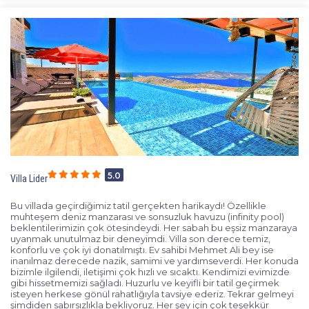
5.0
Villa Lider
Bu villada geçirdiğimiz tatil gerçekten harikaydı! Özellikle
muhteşem deniz manzarası ve sonsuzluk havuzu (infinity pool)
beklentilerimizin çok ötesindeydi. Her sabah bu eşsiz manzaraya
uyanmak unutulmaz bir deneyimdi. Villa son derece temiz,
konforlu ve çok iyi donatılmıştı. Ev sahibi Mehmet Ali bey ise
inanılmaz derecede nazik, samimi ve yardımseverdi. Her konuda
bizimle ilgilendi, iletişimi çok hızlı ve sıcaktı. Kendimizi evimizde
gibi hissetmemizi sağladı. Huzurlu ve keyifli bir tatil geçirmek
isteyen herkese gönül rahatlığıyla tavsiye ederiz. Tekrar gelmeyi
şimdiden sabırsızlıkla bekliyoruz. Her şey için çok teşekkür