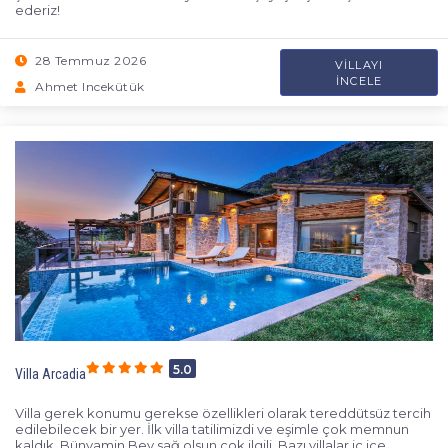
ederiz!
28 Temmuz 2026
VILLAYI
İNCELE
Ahmet Incekütük
5.0
Villa Arcadia
Villa gerek konumu gerekse özellikleri olarak tereddütsüz tercih
edilebilecek bir yer. İlk villa tatilimizdi ve eşimle çok memnun
kaldık. Bünyamin Bey sağ olsun çok ilgili. Bazı villalar iç içe