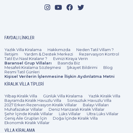
FAYDALI LINKLER
Yazlık Villa Kiralama
Hakkımızda
Neden Tatil Villam ?
İletişim
Yardım & Destek Merkezi
Rezervasyon Kontrol
Tatil Evi Nasıl Kiralanır ?
Evinizi Kiraya Verin
Baransel Grup Villaları
Basında Biz
Mesafeli Kiralama Sözleşmesi
Şikayet Bildirimi
Blog
Resmi Tatil Günleri
Kişisel Verilerin İşlenmesine İlişkin Aydınlatma Metni
KIRALIK VILLA TIPLERI
Yılbaşı Kiralık Villa
Günlük Villa Kiralama
Yazlık Kiralık Villa
Bayramda Kiralık Havuzlu Villa
Sonsuzluk Havuzlu Villa
2027 Erken Rezervasyon Kiralık Villalar
Balayı Villaları
Muhafazakar Villalar
Deniz Manzaralı Kiralık Villalar
Şehir İçinde Kiralık Villalar
Lüks Villalar
Ultra Lüks Villalar
Geniş Aile Grupları İçin
Doğa İçinde Kiralık Villa
Ekonomik Kiralık Villalar
VILLA KIRALAMA