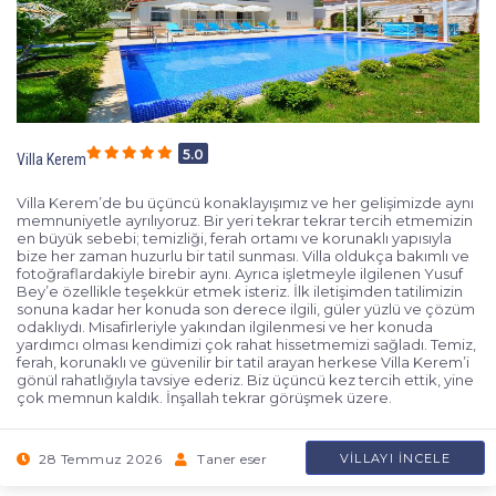
5.0
Villa Kerem
Villa Kerem’de bu üçüncü konaklayışımız ve her gelişimizde aynı
memnuniyetle ayrılıyoruz. Bir yeri tekrar tekrar tercih etmemizin
en büyük sebebi; temizliği, ferah ortamı ve korunaklı yapısıyla
bize her zaman huzurlu bir tatil sunması. Villa oldukça bakımlı ve
fotoğraflardakiyle birebir aynı. Ayrıca işletmeyle ilgilenen Yusuf
Bey’e özellikle teşekkür etmek isteriz. İlk iletişimden tatilimizin
sonuna kadar her konuda son derece ilgili, güler yüzlü ve çözüm
odaklıydı. Misafirleriyle yakından ilgilenmesi ve her konuda
yardımcı olması kendimizi çok rahat hissetmemizi sağladı. Temiz,
ferah, korunaklı ve güvenilir bir tatil arayan herkese Villa Kerem’i
gönül rahatlığıyla tavsiye ederiz. Biz üçüncü kez tercih ettik, yine
çok memnun kaldık. İnşallah tekrar görüşmek üzere.
28 Temmuz 2026
Taner eser
VILLAYI İNCELE