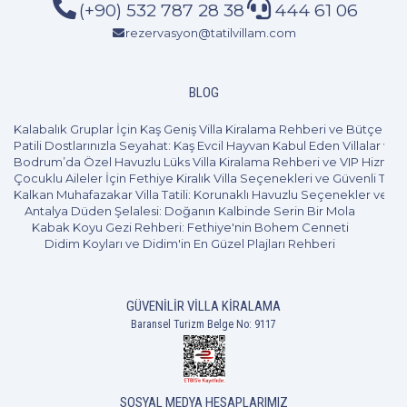
(+90) 532 787 28 38
444 61 06
rezervasyon@tatilvillam.com
BLOG
Kalabalık Gruplar İçin Kaş Geniş Villa Kiralama Rehberi ve Bütçe Pl
Patili Dostlarınızla Seyahat: Kaş Evcil Hayvan Kabul Eden Villalar ve 
Bodrum’da Özel Havuzlu Lüks Villa Kiralama Rehberi ve VIP Hizmet
Çocuklu Aileler İçin Fethiye Kiralık Villa Seçenekleri ve Güvenli Tatil
Kalkan Muhafazakar Villa Tatili: Korunaklı Havuzlu Seçenekler ve B
Antalya Düden Şelalesi: Doğanın Kalbinde Serin Bir Mola
Kabak Koyu Gezi Rehberi: Fethiye'nin Bohem Cenneti
Didim Koyları ve Didim'in En Güzel Plajları Rehberi
GÜVENILIR VILLA KIRALAMA
Baransel Turizm Belge No: 9117
SOSYAL MEDYA HESAPLARIMIZ