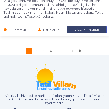
Villa çok temiz ve çok konforluydu. Özellikle büyük ve tertemiz
havuzu bizi çok memnun etti. Ev sahibi çok nazik, ilgili ve her
konuda yardımcıydı. Kendimizi rahat ve güvende hissettik.
Tatilimizden çok memnun kaldık. Kesinlikle tavsiye ederiz. Tekrar
gelmek isteriz. Teşekkür ederiz!
26 Temmuz 2026
Batin oruc
VILLAYI İNCELE
1
2
3
4
5
6
Kiralık villa hizmeti
ile harika tatil planı yapın! Güvenilir tatil villaları
ile tüm tatilinizin detayı ve
villa kiralama
yapmak için sitemizi
ziyaret edin!