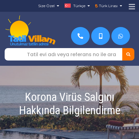
Size Özel
Türkçe
Türk Lirası
Korona Virüs Salgını
Hakkında Bilgilendirme