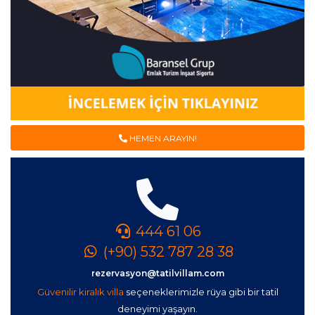
HEMEN ARAYIN!
444 61 06
(+90) 532 787 28 38
rezervasyon@tatilvillam.com
Güvenilir kiralık villa
seçeneklerimizle rüya gibi bir tatil
deneyimi yaşayın.