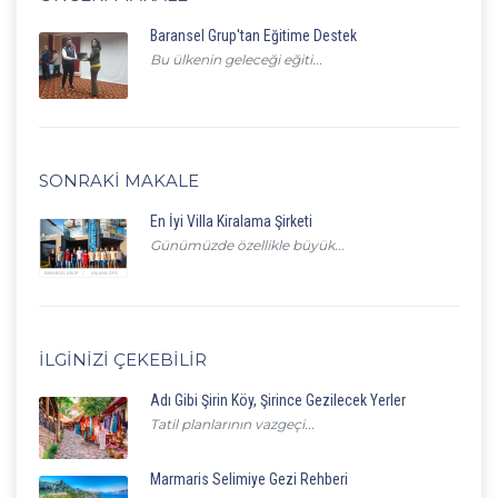
Baransel Grup'tan Eğitime Destek
Bu ülkenin geleceği eğiti...
SONRAKI MAKALE
En İyi Villa Kiralama Şirketi
Günümüzde özellikle büyük...
İLGINIZI ÇEKEBILIR
Adı Gibi Şirin Köy, Şirince Gezilecek Yerler
Tatil planlarının vazgeçi...
Marmaris Selimiye Gezi Rehberi