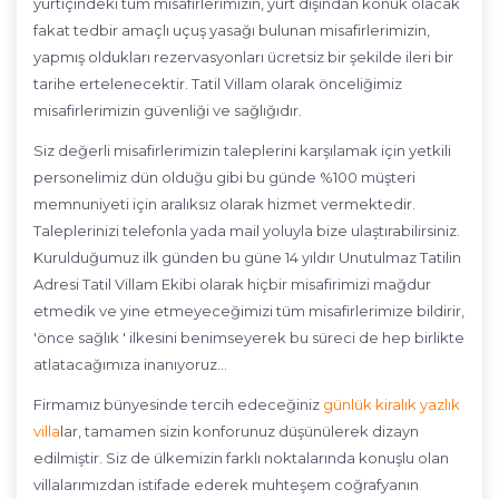
yurtiçindeki tüm misafirlerimizin, yurt dışından konuk olacak
fakat tedbir amaçlı uçuş yasağı bulunan misafirlerimizin,
yapmış oldukları rezervasyonları ücretsiz bir şekilde ileri bir
tarihe ertelenecektir. Tatil Villam olarak önceliğimiz
misafirlerimizin güvenliği ve sağlığıdır.
Siz değerli misafirlerimizin taleplerini karşılamak için yetkili
personelimiz dün olduğu gibi bu günde %100 müşteri
memnuniyeti için aralıksız olarak hizmet vermektedir.
Taleplerinizi telefonla yada mail yoluyla bize ulaştırabilirsiniz.
Kurulduğumuz ilk günden bu güne 14 yıldır Unutulmaz Tatilin
Adresi Tatil Villam Ekibi olarak hiçbir misafirimizi mağdur
etmedik ve yine etmeyeceğimizi tüm misafirlerimize bildirir,
'önce sağlık ' ilkesini benimseyerek bu süreci de hep birlikte
atlatacağımıza inanıyoruz…
Firmamız bünyesinde tercih edeceğiniz
günlük kiralık yazlık
villa
lar, tamamen sizin konforunuz düşünülerek dizayn
edilmiştir. Siz de ülkemizin farklı noktalarında konuşlu olan
villalarımızdan istifade ederek muhteşem coğrafyanın