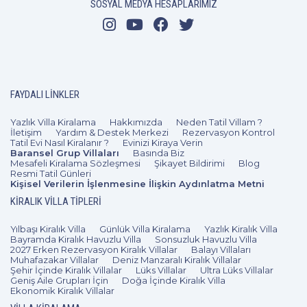
SOSYAL MEDYA HESAPLARIMIZ
FAYDALI LINKLER
Yazlık Villa Kiralama
Hakkımızda
Neden Tatil Villam ?
İletişim
Yardım & Destek Merkezi
Rezervasyon Kontrol
Tatil Evi Nasıl Kiralanır ?
Evinizi Kiraya Verin
Baransel Grup Villaları
Basında Biz
Mesafeli Kiralama Sözleşmesi
Şikayet Bildirimi
Blog
Resmi Tatil Günleri
Kişisel Verilerin İşlenmesine İlişkin Aydınlatma Metni
KIRALIK VILLA TIPLERI
Yılbaşı Kiralık Villa
Günlük Villa Kiralama
Yazlık Kiralık Villa
Bayramda Kiralık Havuzlu Villa
Sonsuzluk Havuzlu Villa
2027 Erken Rezervasyon Kiralık Villalar
Balayı Villaları
Muhafazakar Villalar
Deniz Manzaralı Kiralık Villalar
Şehir İçinde Kiralık Villalar
Lüks Villalar
Ultra Lüks Villalar
Geniş Aile Grupları İçin
Doğa İçinde Kiralık Villa
Ekonomik Kiralık Villalar