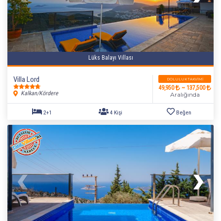
Lüks Balayı Villası
Villa Lord
DOLULUK TAKVIMI
49,950
~ 137,500
Kalkan/Kördere
Aralığında