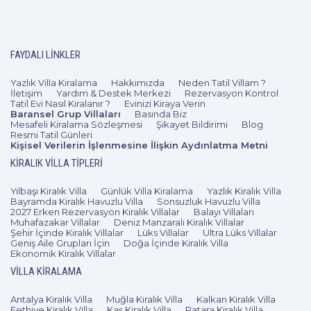
3+1
7 Kişi
Beğen
FAYDALI LINKLER
Yazlık Villa Kiralama
Hakkımızda
Neden Tatil Villam ?
İletişim
Yardım & Destek Merkezi
Rezervasyon Kontrol
Tatil Evi Nasıl Kiralanır ?
Evinizi Kiraya Verin
Baransel Grup Villaları
Basında Biz
Mesafeli Kiralama Sözleşmesi
Şikayet Bildirimi
Blog
Resmi Tatil Günleri
Kişisel Verilerin İşlenmesine İlişkin Aydınlatma Metni
KIRALIK VILLA TIPLERI
Yılbaşı Kiralık Villa
Günlük Villa Kiralama
Yazlık Kiralık Villa
Bayramda Kiralık Havuzlu Villa
Sonsuzluk Havuzlu Villa
2027 Erken Rezervasyon Kiralık Villalar
Balayı Villaları
Muhafazakar Villalar
Deniz Manzaralı Kiralık Villalar
Şehir İçinde Kiralık Villalar
Lüks Villalar
Ultra Lüks Villalar
Geniş Aile Grupları İçin
Doğa İçinde Kiralık Villa
Ekonomik Kiralık Villalar
VILLA KIRALAMA
Antalya Kiralık Villa
Muğla Kiralık Villa
Kalkan Kiralık Villa
Fethiye Kiralık Villa
Kaş Kiralık Villa
Patara Kiralık Villa