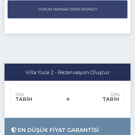
YORUM YAPMAK İSTER MISINIZ?
Villa Yüce 2 - Rezervasyon Oluştur
TARİH
TARİH
EN DÜŞÜK FIYAT GARANTISI