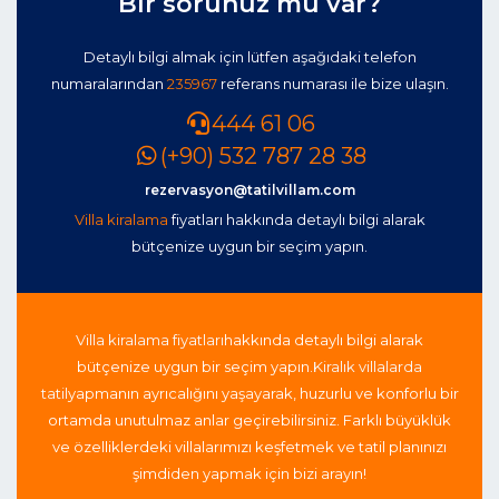
Bir sorunuz mu var?
Detaylı bilgi almak için lütfen aşağıdaki telefon
numaralarından
235967
referans numarası ile bize ulaşın.
444 61 06
(+90) 532 787 28 38
rezervasyon@tatilvillam.com
Villa kiralama
fiyatları hakkında detaylı bilgi alarak
bütçenize uygun bir seçim yapın.
Villa kiralama fiyatları
hakkında detaylı bilgi alarak
bütçenize uygun bir seçim yapın.
Kiralık villalarda
tatil
yapmanın ayrıcalığını yaşayarak, huzurlu ve konforlu bir
ortamda unutulmaz anlar geçirebilirsiniz. Farklı büyüklük
ve özelliklerdeki villalarımızı keşfetmek ve tatil planınızı
şimdiden yapmak için bizi arayın!