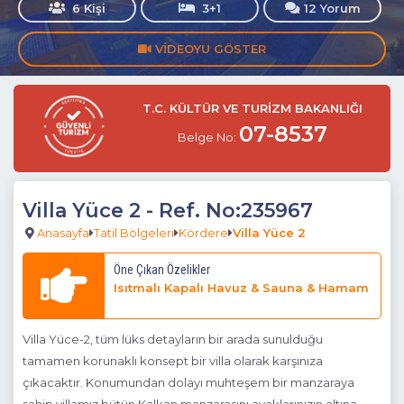
6 Kişi
3+1
12 Yorum
VIDEOYU GÖSTER
T.C. KÜLTÜR VE TURİZM BAKANLIĞI
07-8537
Belge No:
Villa Yüce 2
- Ref. No:235967
Anasayfa
Tatil Bölgeleri
Kördere
Villa Yüce 2
Öne Çıkan Özelikler
Isıtmalı Kapalı Havuz & Sauna & Hamam
Villa Yüce-2, tüm lüks detayların bir arada sunulduğu
tamamen korunaklı konsept bir villa olarak karşınıza
çıkacaktır. Konumundan dolayı muhteşem bir manzaraya