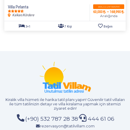
Villa Pırlanta
DOLULUK TAKVIMI
63,000
~ 168,990
Kalkan/Kördere
2+1
4 Kişi
Beğen
Aralığında
Kiralık villa hizmeti
ile harika tatil planı yapın! Güvenilir tatil villaları
ile tüm tatilinizin detayı ve
villa kiralama
yapmak için sitemizi
ziyaret edin!
(+90) 532 787 28 38
444 61 06
rezervasyon@tatilvillam.com