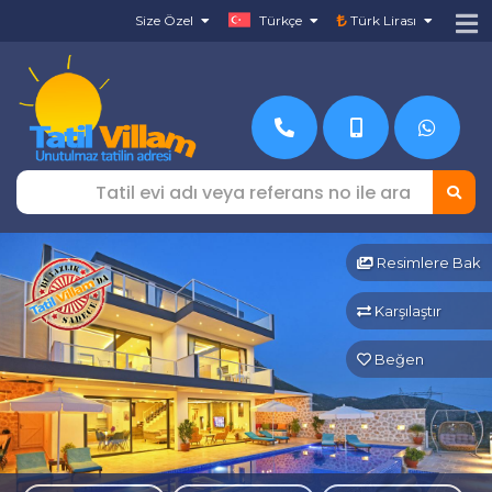
Size Özel
Türkçe
Türk Lirası
Resimlere Bak
Karşılaştır
Beğen