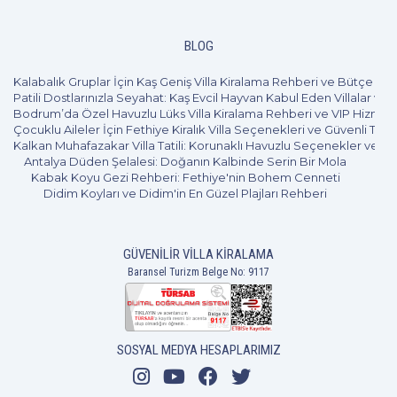
3+1
6 Kişi
Beğen
BLOG
Kalabalık Gruplar İçin Kaş Geniş Villa Kiralama Rehberi ve Bütçe Pl
Patili Dostlarınızla Seyahat: Kaş Evcil Hayvan Kabul Eden Villalar ve 
Bodrum’da Özel Havuzlu Lüks Villa Kiralama Rehberi ve VIP Hizmet
Çocuklu Aileler İçin Fethiye Kiralık Villa Seçenekleri ve Güvenli Tatil
Kalkan Muhafazakar Villa Tatili: Korunaklı Havuzlu Seçenekler ve B
Antalya Düden Şelalesi: Doğanın Kalbinde Serin Bir Mola
Kabak Koyu Gezi Rehberi: Fethiye'nin Bohem Cenneti
Didim Koyları ve Didim'in En Güzel Plajları Rehberi
GÜVENILIR VILLA KIRALAMA
Baransel Turizm Belge No: 9117
SOSYAL MEDYA HESAPLARIMIZ