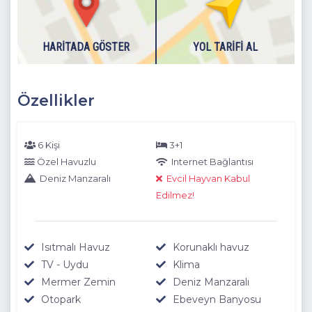
Detayları
: Çift kişilik yatak, Elbise dolabı, Komidin, Makyaj
masası, Klima, Banyo, Jakuzi, Deniz ve doğa manzarasına
sahip balkon bulunmaktadır.
HARITADA GÖSTER
YOL TARIFI AL
Zemin Katta :Isıtmalı Kapalı Havuz, TV, Sauna, Şezlong,
Hamam
bulunmaktadır.
Özellikler
Dışarıdaki havuzlarımız 1 Kasım - 30 Nisan tarihlerinde hava
şartlarından dolayı kullanıma kapatılmasından dolayı
boşaltılmaktadır.
6 Kişi
3+1
Özel Havuzlu
Internet Bağlantısı
Deniz Manzaralı
Evcil Hayvan Kabul
Edilmez!
Isıtmalı Havuz
Korunaklı havuz
TV - Uydu
Klima
Mermer Zemin
Deniz Manzaralı
Otopark
Ebeveyn Banyosu