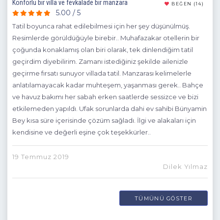
Konforlu bir villa ve fevkalade bir manzara
Fevk
20)
BEĞEN
(14)
5.00 / 5
çok
Tatil boyunca rahat edilebilmesi için her şey düşünülmüş.
Çok
 çok
Resimlerde görüldüğüyle birebir.. Muhafazakar otellerin bir
Öze
palı
çoğunda konaklamış olan biri olarak, tek dinlendiğim tatil
ama
geçirdim diyebilirim. Zamanı istediğiniz şekilde ailenizle
bir 
geçirme fırsatı sunuyor villada tatil. Manzarası kelimelerle
anlatılamayacak kadar muhteşem, yaşanması gerek.. Bahçe
13 
araç
ve havuz bakımı her sabah erken saatlerde sessizce ve bizi
etkilemeden yapıldı. Ufak sorunlarda dahi ev sahibi Bünyamin
Bey kısa süre içerisinde çözüm sağladı. İlgi ve alakaları için
kendisine ve değerli eşine çok teşekkürler..
19 Temmuz 2019
maz
Dilek Yılmaz
TÜMÜNÜ GÖSTER