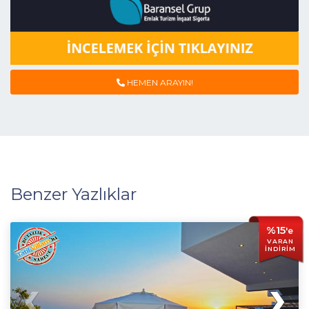
HEMEN ARAYIN!
Benzer Yazlıklar
%15
'e
VARAN
İNDİRİM