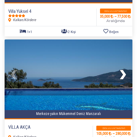
Villa Yüksel 4
DOLULUK TAKVIMI
35,000
~ 77,500
Kalkan/Kördere
Aralığında
1+1
2 Kişi
Beğen
Merkeze yakın Mükemmel Deniz Manzaralı
VİLLA AKÇA
DOLULUK TAKVIMI
105,000
~ 280,000