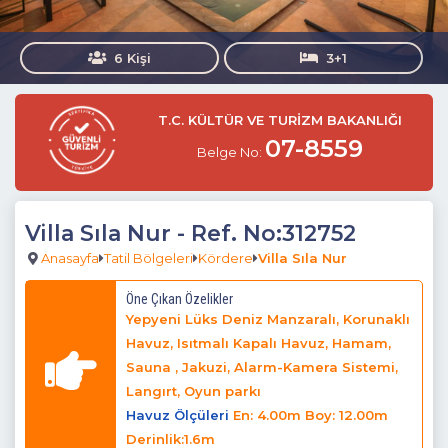
6 Kişi
3+1
T.C. KÜLTÜR VE TURİZM BAKANLIĞI
07-8559
Belge No:
Villa Sıla Nur
- Ref. No:312752
Anasayfa
Tatil Bölgeleri
Kördere
Villa Sıla Nur
Öne Çıkan Özelikler
Yepyeni Lüks Deniz Manzaralı, Korunaklı
Havuz, Isıtmalı Kapalı Havuz, Hamam,
Sauna , Jakuzi, Alarm-Kamera Sistemi,
Langırt, Oyun parkı
Havuz Ölçüleri
En: 4.00m Boy: 12.00m
Derinlik:1.6m