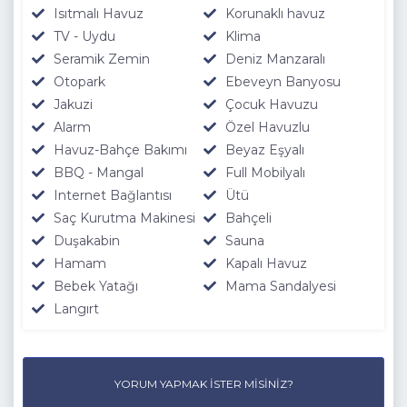
Isıtmalı Havuz
Korunaklı havuz
TV - Uydu
Klima
Seramik Zemin
Deniz Manzaralı
Otopark
Ebeveyn Banyosu
Jakuzi
Çocuk Havuzu
Alarm
Özel Havuzlu
Havuz-Bahçe Bakımı
Beyaz Eşyalı
BBQ - Mangal
Full Mobilyalı
Internet Bağlantısı
Ütü
Saç Kurutma Makinesi
Bahçeli
Duşakabin
Sauna
Hamam
Kapalı Havuz
Bebek Yatağı
Mama Sandalyesi
Langırt
YORUM YAPMAK İSTER MISINIZ?