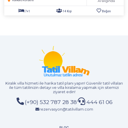
Kalkan/Kördere
Aralığında
Kiralık villa hizmeti
ile harika tatil planı yapın! Güvenilir tatil villaları
ile tüm tatilinizin detayı ve
villa kiralama
yapmak için sitemizi
1+1
2 Kişi
Beğen
ziyaret edin!
(+90) 532 787 28 38
444 61 06
rezervasyon@tatilvillam.com