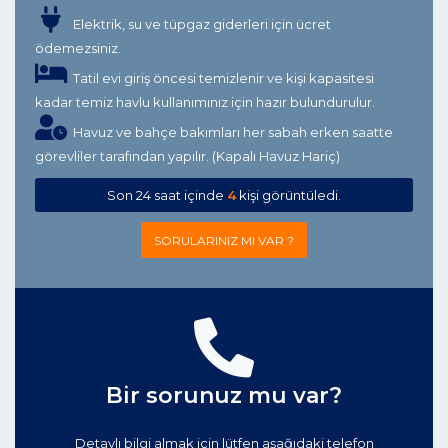
Elektrik, su ve tüpgaz giderleri için ücret
ödemezsiniz.
Tatil evi giriş öncesi temizlenir ve kişi kapasitesi
kadar temiz havlu kullanımınız için hazır bulundurulur.
Havuz ve bahçe bakımları her sabah erken saatte
görevliler tarafından yapılır. (Kapalı Havuz Hariç)
Son 24 saat içinde
4
kişi görüntüledi.
SORULARINIZ MI VAR ?
Bir sorunuz mu var?
Detaylı bilgi almak için lütfen aşağıdaki telefon