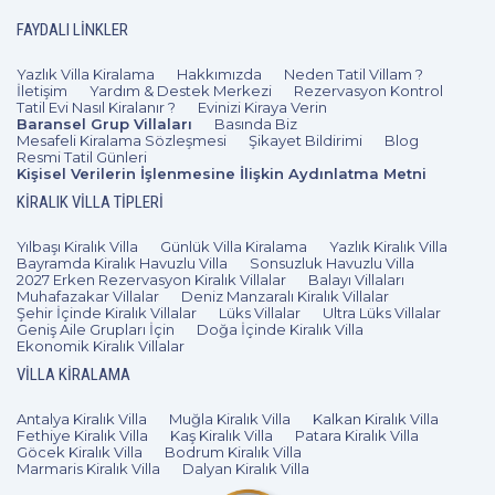
FAYDALI LINKLER
Yazlık Villa Kiralama
Hakkımızda
Neden Tatil Villam ?
İletişim
Yardım & Destek Merkezi
Rezervasyon Kontrol
Tatil Evi Nasıl Kiralanır ?
Evinizi Kiraya Verin
Baransel Grup Villaları
Basında Biz
Mesafeli Kiralama Sözleşmesi
Şikayet Bildirimi
Blog
Resmi Tatil Günleri
Kişisel Verilerin İşlenmesine İlişkin Aydınlatma Metni
KIRALIK VILLA TIPLERI
Yılbaşı Kiralık Villa
Günlük Villa Kiralama
Yazlık Kiralık Villa
Bayramda Kiralık Havuzlu Villa
Sonsuzluk Havuzlu Villa
2027 Erken Rezervasyon Kiralık Villalar
Balayı Villaları
Muhafazakar Villalar
Deniz Manzaralı Kiralık Villalar
Şehir İçinde Kiralık Villalar
Lüks Villalar
Ultra Lüks Villalar
Geniş Aile Grupları İçin
Doğa İçinde Kiralık Villa
Ekonomik Kiralık Villalar
VILLA KIRALAMA
Antalya Kiralık Villa
Muğla Kiralık Villa
Kalkan Kiralık Villa
Fethiye Kiralık Villa
Kaş Kiralık Villa
Patara Kiralık Villa
Göcek Kiralık Villa
Bodrum Kiralık Villa
Marmaris Kiralık Villa
Dalyan Kiralık Villa