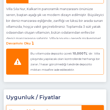
Villa Sıla Nur, Kalkan'ın panoramik manzarasını önünüze
seren, baştan aşağı şık ve modern dizayn edilmiştir. Büyüleyici
bir deniz manzarası eşliğinde, zarifliği ve lüksü bir arada sunan
villamızda, hoşça vakit geçirebilirsiniz. Toplamda 3 süit yatak
odasıından oluşan villamızın, bütün odalarından enfes bir
deniz manzarasına sahiptir. Villa konumu gereği mükemmel
Devamını Oku
bir manzaraya sahip olmakla birlikte , muhafazakar ailelere ve
balayı çiftlerine de hitap etmektedir. Bütün bir yılın
Bu villamızda depozito ücreti
10,000TL
’ dir. Villa
yorgunluğunu , şehrin gürültüsünden uzakta , doğa ile iç içe
çıkışında yapılacak olan kontrollerde herhangi bir
bir lokasyonda üzerinizden atmak istiyorsanız , Villa Sıla
zarar / hasar görülmediği takdirde depozito
Nur size kapılarını sonuna kadar açmaktadır.
miktarı misafire iade edilecektir.
NOT : Villanın son 700-800 mt'lik yolu dik bir yokuştan
oluşmaktadır.
*
Villada ayrıca
Sauna, Hamam , Kapalı Havuz , Langırt,
Uygunluk / Fiyatlar
Tavla, Oyun Parkı
bulunmaktadır.
Havuz Katı Terası
: Deniz Manzaralı, Güneşlenme alanı, Özel