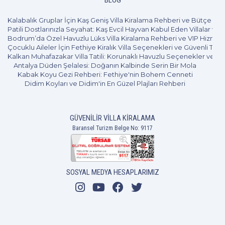
BLOG
Kalabalık Gruplar İçin Kaş Geniş Villa Kiralama Rehberi ve Bütçe Pl
Patili Dostlarınızla Seyahat: Kaş Evcil Hayvan Kabul Eden Villalar ve 
Bodrum’da Özel Havuzlu Lüks Villa Kiralama Rehberi ve VIP Hizmet
Çocuklu Aileler İçin Fethiye Kiralık Villa Seçenekleri ve Güvenli Tatil
Kalkan Muhafazakar Villa Tatili: Korunaklı Havuzlu Seçenekler ve B
Antalya Düden Şelalesi: Doğanın Kalbinde Serin Bir Mola
Kabak Koyu Gezi Rehberi: Fethiye'nin Bohem Cenneti
Didim Koyları ve Didim'in En Güzel Plajları Rehberi
GÜVENILIR VILLA KIRALAMA
Baransel Turizm Belge No: 9117
7+1
14 Kişi
Beğen
SOSYAL MEDYA HESAPLARIMIZ