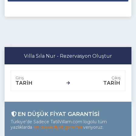
Villa Sıla Nur - Rezervasyon Oluştur
TARİH
TARİH
EN DÜŞÜK FIYAT GARANTISI
Türkiye'de Sadece TatilVillam.com logolu tüm
yazlıklarda
en düşük fiyat garantisi
veriyoruz.