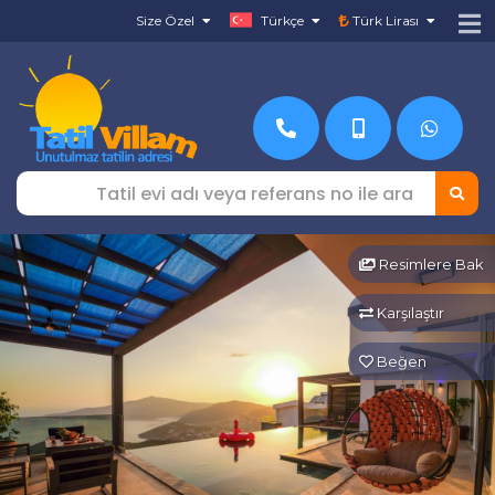
Size Özel
Türkçe
Türk Lirası
Resimlere Bak
Karşılaştır
Beğen