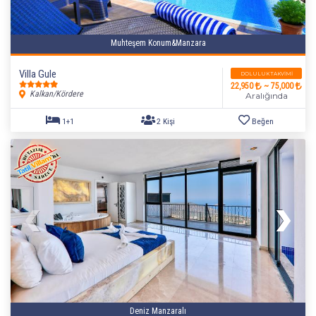
Muhteşem Konum&Manzara
Villa Gule
DOLULUK TAKVIMI
22,950
~ 75,000
Kalkan/Kördere
Aralığında
Deniz Manzaralı