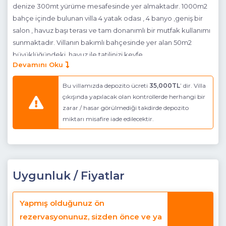
denize 300mt yürüme mesafesinde yer almaktadır. 1000m2
bahçe içinde bulunan villa 4 yatak odası , 4 banyo ,geniş bir
salon , havuz başı terası ve tam donanımlı bir mutfak kullanımı
sunmaktadır. Villanın bakımlı bahçesinde yer alan 50m2
büyüklüğündeki havuz ile tatilinizi keyfe
Devamını Oku
dönüştürebilirsiniz.Barbekü imkanı sunan villada konforlu
bahçe oturma gurubu da mevcuttur.Konum olarak Bitez sahil
Bu villamızda depozito ücreti
35,000TL
’ dir. Villa
mahallesinde bulunan villadan 300 metre yürüyerek meşhur
çıkışında yapılacak olan kontrollerde herhangi bir
Bitez kum plajlarına ulaşabilirsiniz.Uzun ve sığ kum plajlara
zarar / hasar görülmediği takdirde depozito
sahip olan Bitez özellikle çocuklu ailelerin tercih ettiği bir
miktarı misafire iade edilecektir.
bölgedir. Sahil kenarında birçok restoran , kafe ve marketler
de araç kullanmanıza gerek kalmazdan ulaşabileceğiniz
mesafededir. Bodrum merkez villa Sardunya'ya 5 km
mesafededir.
Uygunluk / Fiyatlar
ZEMİN KAT :
Havuz Katı Terası :
Güneşlenme alanı, Özel havuz ve Özel
Yapmış olduğunuz ön
bahçe, Otopark
rezervasyonunuz, sizden önce ve ya