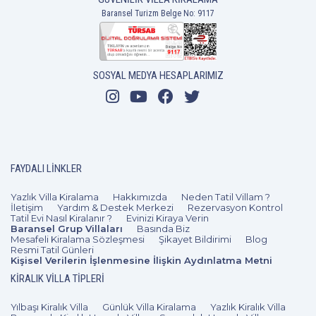
Baransel Turizm Belge No: 9117
SOSYAL MEDYA HESAPLARIMIZ
FAYDALI LINKLER
Yazlık Villa Kiralama
Hakkımızda
Neden Tatil Villam ?
İletişim
Yardım & Destek Merkezi
Rezervasyon Kontrol
Tatil Evi Nasıl Kiralanır ?
Evinizi Kiraya Verin
Baransel Grup Villaları
Basında Biz
Mesafeli Kiralama Sözleşmesi
Şikayet Bildirimi
Blog
Resmi Tatil Günleri
Kişisel Verilerin İşlenmesine İlişkin Aydınlatma Metni
KIRALIK VILLA TIPLERI
Yılbaşı Kiralık Villa
Günlük Villa Kiralama
Yazlık Kiralık Villa