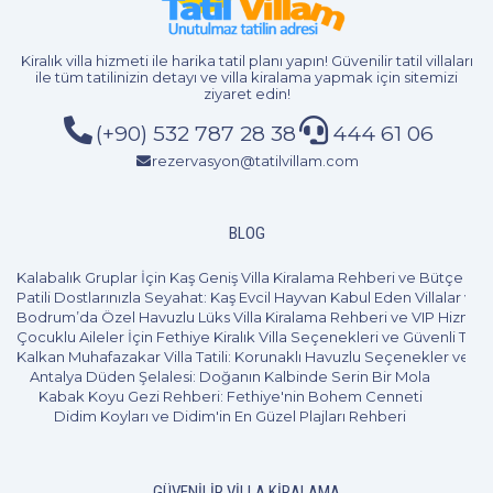
Kiralık villa hizmeti
ile harika tatil planı yapın! Güvenilir tatil villaları
ile tüm tatilinizin detayı ve
villa kiralama
yapmak için sitemizi
ziyaret edin!
(+90) 532 787 28 38
444 61 06
rezervasyon@tatilvillam.com
BLOG
Kalabalık Gruplar İçin Kaş Geniş Villa Kiralama Rehberi ve Bütçe Pl
Patili Dostlarınızla Seyahat: Kaş Evcil Hayvan Kabul Eden Villalar ve 
Bodrum’da Özel Havuzlu Lüks Villa Kiralama Rehberi ve VIP Hizmet
Çocuklu Aileler İçin Fethiye Kiralık Villa Seçenekleri ve Güvenli Tatil
Kalkan Muhafazakar Villa Tatili: Korunaklı Havuzlu Seçenekler ve B
Antalya Düden Şelalesi: Doğanın Kalbinde Serin Bir Mola
Kabak Koyu Gezi Rehberi: Fethiye'nin Bohem Cenneti
Didim Koyları ve Didim'in En Güzel Plajları Rehberi
4+1
8 Kişi
Beğen
GÜVENILIR VILLA KIRALAMA