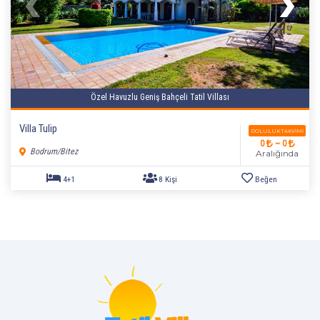
Özel Havuzlu Geniş Bahçeli Tatil Villası
Villa Tulip
DOLULUK TAKVIMI
0
~ 0
Bodrum/Bitez
Aralığında