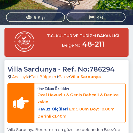
8 Kişi
4+1
T.C. KÜLTÜR VE TURİZM BAKANLIĞI
48-211
Belge No:
Villa Sardunya
- Ref. No:786294
Anasayfa
Tatil Bölgeleri
Bitez
Villa Sardunya
Öne Çıkan Özelikler
Özel Havuzlu & Geniş Bahçeli & Denize
Yakın
Havuz Ölçüleri
En: 5.00m Boy: 10.00m
Derinlik:1.40m
Villa Sardunya Bodrum'un en güzel beldelerinden Bitez'de