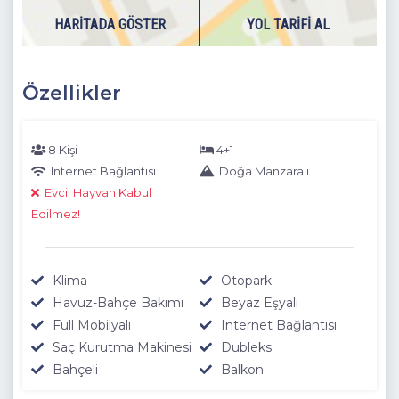
değildir.
HARITADA GÖSTER
YOL TARIFI AL
Dışarıdaki havuzlarımız 1 Kasım - 30 Nisan tarihlerinde hava
şartlarından dolayı kullanıma kapatılmasından dolayı
boşaltılmaktadır.
Özellikler
8 Kişi
4+1
Internet Bağlantısı
Doğa Manzaralı
Evcil Hayvan Kabul
Edilmez!
Klima
Otopark
Havuz-Bahçe Bakımı
Beyaz Eşyalı
Full Mobilyalı
Internet Bağlantısı
Saç Kurutma Makinesi
Dubleks
Bahçeli
Balkon