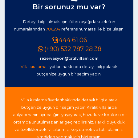
Bir sorunuz mu var?
Detaylı bilgi almak için lütfen aşağıdaki telefon
numaralarından
786294
referans numarası ile bize ulaşın.
444 61 06
(+90) 532 787 28 38
rezervasyon@tatilvillam.com
Villa kiralama
fiyatları hakkında detaylı bilgi alarak
bütçenize uygun bir seçim yapın.
Villa kiralama fiyatları
hakkında detaylı bilgi alarak
bütçenize uygun bir seçim yapın.
Kiralık villalarda
tatil
yapmanın ayrıcalığını yaşayarak, huzurlu ve konforlu bir
ortamda unutulmaz anlar geçirebilirsiniz. Farklı büyüklük
ve özelliklerdeki villalarımızı keşfetmek ve tatil planınızı
şimdiden yapmak için bizi arayın!