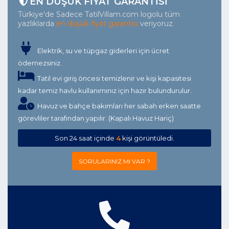
EN DÜŞÜK FIYAT GARANTISI
Türkiye'de Sadece TatilVillam.com logolu tüm
yazlıklarda
en düşük fiyat garantisi
veriyoruz.
Elektrik, su ve tüpgaz giderleri için ücret
ödemezsiniz.
Tatil evi giriş öncesi temizlenir ve kişi kapasitesi
kadar temiz havlu kullanımınız için hazır bulundurulur.
Havuz ve bahçe bakımları her sabah erken saatte
görevliler tarafından yapılır. (Kapalı Havuz Hariç)
Son 24 saat içinde
4
kişi görüntüledi.
SORULARINIZ MI VAR ?