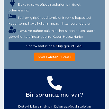
Elektrik, su ve tüpgaz giderleri için ücret
ödemezsiniz.
Tatil evi giriş öncesi temizlenir ve kişi kapasitesi
kadar temiz havlu kullanımınız için hazır bulundurulur.
Havuz ve bahçe bakımları her sabah erken saatte
görevliler tarafından yapılır. (Kapalı Havuz Hariç)
Son 24 saat içinde
3
kişi görüntüledi.
SORULARINIZ MI VAR ?
Bir sorunuz mu var?
Detaylı bilgi almak için lütfen aşağıdaki telefon