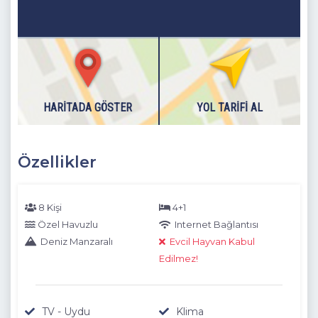
HARITADA GÖSTER
YOL TARIFI AL
Özellikler
8 Kişi
4+1
Özel Havuzlu
Internet Bağlantısı
Deniz Manzaralı
Evcil Hayvan Kabul
Edilmez!
TV - Uydu
Klima