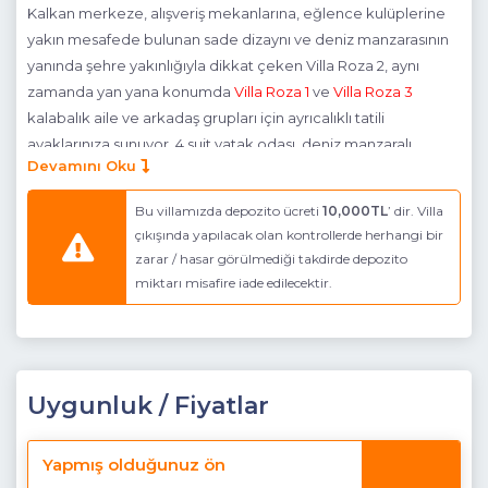
Kalkan merkeze, alışveriş mekanlarına, eğlence kulüplerine
yakın mesafede bulunan sade dizaynı ve deniz manzarasının
yanında şehre yakınlığıyla dikkat çeken Villa Roza 2, aynı
zamanda yan yana konumda
Villa Roza 1
ve
Villa Roza 3
kalabalık aile ve arkadaş grupları için ayrıcalıklı tatili
ayaklarınıza sunuyor. 4 suit yatak odası, deniz manzaralı
Devamını Oku
amerikan mutfak & salonda geçireceğiniz keyif dolu
zamanlar, sizin için bir farklılık olacaktır...
Bu villamızda depozito ücreti
10,000TL
’ dir. Villa
Havuz Katı Terası:
çıkışında yapılacak olan kontrollerde herhangi bir
Güneşlenme alanı, Özel havuz
zarar / hasar görülmediği takdirde depozito
Detayları
: 8 Kişilik masa ve sandalye, Özel yüzme havuzu,
miktarı misafire iade edilecektir.
Özel çocuk havuzu, 6 Adet şezlong,
Masa Tenisi ,
Güneş
şemsiyesi, Barbekü ve Duş.
Havuz Ebatları
; En: 3,80 m Boy: 8,00 m Derinlik: 1,60 m
Uygunluk / Fiyatlar
Çocuk Havuz Ebatları ,
En: 2,50 m Boy: 2,50 m Derinlik: 0.95
m
Yapmış olduğunuz ön
Mutfak
: Modern Amerikan Mutfak, Deniz manzaralı (Zemin