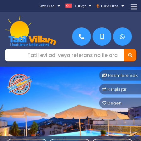
Size Özel
Türkçe
Türk Lirası
Resimlere Bak
Karşılaştır
Beğen