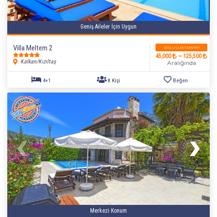
Geniş Aileler İçin Uygun
Villa Meltem 2
DOLULUK TAKVIMI
45,000
~ 125,500
Kalkan/Kızıltaş
Aralığında
Merkezi Konum