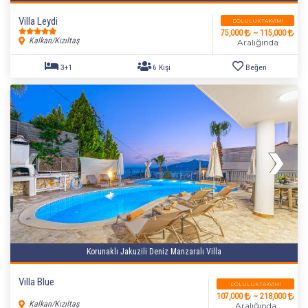
Villa Leydi
DOLULUK TAKVIMI
75,000
~ 115,000
Kalkan/Kızıltaş
Aralığında
Korunaklı Jakuzili Deniz Manzaralı Villa
Villa Blue
DOLULUK TAKVIMI
107,000
~ 218,000
4+1
8 Kişi
Beğen
Kalkan/Kızıltaş
Aralığında