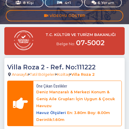
8 Kişi
4+1
6 Yorum
VIDEOYU GÖSTER
T.C. KÜLTÜR VE TURİZM BAKANLIĞI
07-5002
Belge No:
Villa Roza 2
- Ref. No:111222
Anasayfa
Tatil Bölgeleri
Kızıltaş
Villa Roza 2
Öne Çıkan Özelikler
Deniz Manzaralı & Merkezi Konum &
Geniş Aile Grupları İçin Uygun & Çocuk
Havuzu
Havuz Ölçüleri
En: 3.80m Boy: 8.00m
Derinlik:1.60m