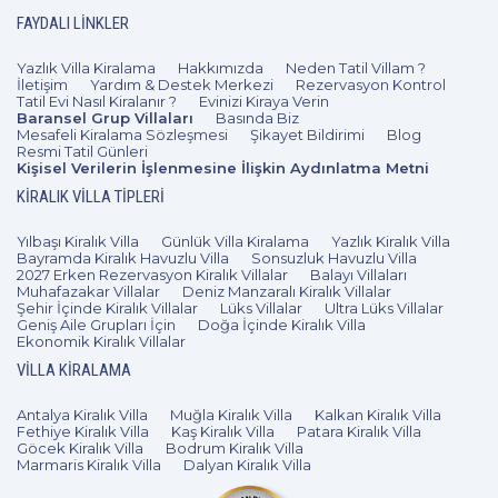
FAYDALI LINKLER
Yazlık Villa Kiralama
Hakkımızda
Neden Tatil Villam ?
İletişim
Yardım & Destek Merkezi
Rezervasyon Kontrol
Tatil Evi Nasıl Kiralanır ?
Evinizi Kiraya Verin
Baransel Grup Villaları
Basında Biz
Mesafeli Kiralama Sözleşmesi
Şikayet Bildirimi
Blog
Resmi Tatil Günleri
Kişisel Verilerin İşlenmesine İlişkin Aydınlatma Metni
KIRALIK VILLA TIPLERI
Yılbaşı Kiralık Villa
Günlük Villa Kiralama
Yazlık Kiralık Villa
Bayramda Kiralık Havuzlu Villa
Sonsuzluk Havuzlu Villa
2027 Erken Rezervasyon Kiralık Villalar
Balayı Villaları
Muhafazakar Villalar
Deniz Manzaralı Kiralık Villalar
Şehir İçinde Kiralık Villalar
Lüks Villalar
Ultra Lüks Villalar
Geniş Aile Grupları İçin
Doğa İçinde Kiralık Villa
Ekonomik Kiralık Villalar
VILLA KIRALAMA
Antalya Kiralık Villa
Muğla Kiralık Villa
Kalkan Kiralık Villa
Fethiye Kiralık Villa
Kaş Kiralık Villa
Patara Kiralık Villa
Göcek Kiralık Villa
Bodrum Kiralık Villa
Marmaris Kiralık Villa
Dalyan Kiralık Villa