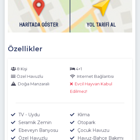
HARITADA GÖSTER
YOL TARIFI AL
Özellikler
8 Kişi
4+1
Özel Havuzlu
Internet Bağlantısı
Doğa Manzaralı
Evcil Hayvan Kabul
Edilmez!
TV - Uydu
Klima
Seramik Zemin
Otopark
Ebeveyn Banyosu
Çocuk Havuzu
Özel Havuzlu
Havuz-Bahçe Bakımı