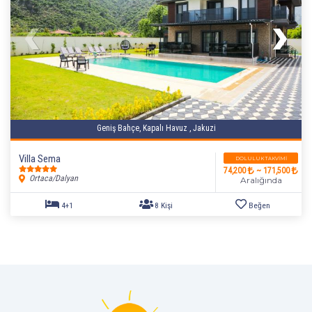
5+1
10 Kişi
Beğen
Geniş Bahçe, Kapalı Havuz , Jakuzi
Villa Sema
DOLULUK TAKVIMI
74,200
~ 171,500
Ortaca/Dalyan
Aralığında