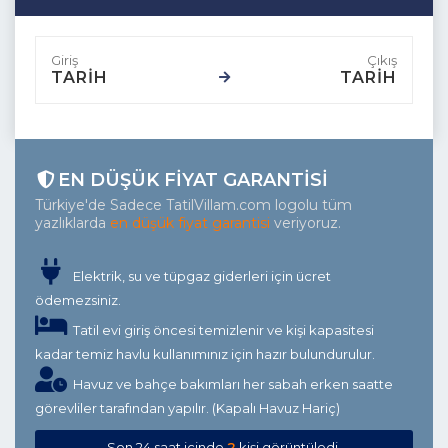
TARİH
TARİH
EN DÜŞÜK FIYAT GARANTISI
Türkiye'de Sadece TatilVillam.com logolu tüm
yazlıklarda
en düşük fiyat garantisi
veriyoruz.
Elektrik, su ve tüpgaz giderleri için ücret
ödemezsiniz.
Tatil evi giriş öncesi temizlenir ve kişi kapasitesi
kadar temiz havlu kullanımınız için hazır bulundurulur.
Havuz ve bahçe bakımları her sabah erken saatte
görevliler tarafından yapılır. (Kapalı Havuz Hariç)
Son 24 saat içinde
2
kişi görüntüledi.