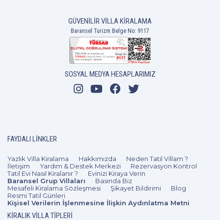
GÜVENILIR VILLA KIRALAMA
Baransel Turizm Belge No: 9117
4+1
8 Kişi
Beğen
SOSYAL MEDYA HESAPLARIMIZ
FAYDALI LINKLER
Yazlık Villa Kiralama
Hakkımızda
Neden Tatil Villam ?
İletişim
Yardım & Destek Merkezi
Rezervasyon Kontrol
Tatil Evi Nasıl Kiralanır ?
Evinizi Kiraya Verin
Baransel Grup Villaları
Basında Biz
Mesafeli Kiralama Sözleşmesi
Şikayet Bildirimi
Blog
Resmi Tatil Günleri
Kişisel Verilerin İşlenmesine İlişkin Aydınlatma Metni
KIRALIK VILLA TIPLERI