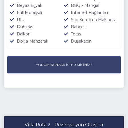
Beyaz Eşyalı
BBQ - Mangal
Full Mobilyalı
Internet Bağlantısı
Ütü
Saç Kurutma Makinesi
Dubleks
Bahçeli
Balkon
Teras
Doğa Manzaralı
Duşakabin
YORUM YAPMAK İSTER MISINIZ?
Villa Rota 2 - Rezervasyon Oluştur