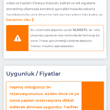
odası ve toplam 5 banyo bulunan, kaliteli ve elit eşyalarla
donatılmış villamızda kendinizi ayrıcalıklı hissedeceksiniz.
Sevdiklerinizle unutulmaz bir tatil geçireceğiniz lüks kalite ve
Devamını Oku
standartlara sahip villamız siz değerli konuklarını
bekliyor.Villamızın hemen yan tarafında Rota 1 villası yer alır.
Bu villamızda depozito ücreti
10,000TL
’ dir. Villa
Tatilini aynı bölgede birlikte geçirmek isteyen geniş aile ve
çıkışında yapılacak olan kontrollerde herhangi bir
gruplar için bu villalarımız iyi bir tercih olacaktır...
zarar / hasar görülmediği takdirde depozito
miktarı misafire iade edilecektir.
Havuz Katı Terası :
Güneşlenme Alanı, Ö.zel havuz ,
Çocuk
Havuzu,
Özel Bahçe, BBQ
Detayları :
6 adet şezlong, Açılır-kapanır tente sistemi, 6
kişilik masa ve sandalye
Uygunluk / Fiyatlar
Havuz Ebatları :
En: 4.00 m Boy: 10.00 m Derinlik: 1.50 m - 1.60
m
Yapmış olduğunuz ön
Mutfak :
Modern Amerikan Mutfak (Zemin Katta)
rezervasyonunuz, sizden önce ve ya
sonra yapılan rezervasyona dikkat
Detayları :
Buzdolabı, Bulaşık Makinesi, Çamaşır makinası,
Kurutma makinası, Fırın, 4′lü Ocak (ankastre), Mikrodalga fırın,
edilerek alınması uygundur. Tarihler