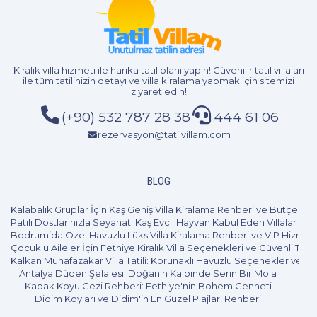
Kiralık villa hizmeti
ile harika tatil planı yapın! Güvenilir tatil villaları
5+1
10 Kişi
Beğen
ile tüm tatilinizin detayı ve
villa kiralama
yapmak için sitemizi
ziyaret edin!
(+90) 532 787 28 38
444 61 06
rezervasyon@tatilvillam.com
BLOG
Kalabalık Gruplar İçin Kaş Geniş Villa Kiralama Rehberi ve Bütçe Pl
Patili Dostlarınızla Seyahat: Kaş Evcil Hayvan Kabul Eden Villalar ve 
Bodrum’da Özel Havuzlu Lüks Villa Kiralama Rehberi ve VIP Hizmet
Çocuklu Aileler İçin Fethiye Kiralık Villa Seçenekleri ve Güvenli Tatil
Kalkan Muhafazakar Villa Tatili: Korunaklı Havuzlu Seçenekler ve B
Antalya Düden Şelalesi: Doğanın Kalbinde Serin Bir Mola
Kabak Koyu Gezi Rehberi: Fethiye'nin Bohem Cenneti
Didim Koyları ve Didim'in En Güzel Plajları Rehberi