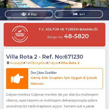
8 Kişi
4+1
T.C. KÜLTÜR VE TURİZM BAKANLIĞI
48-5820
Belge No:
Villa Rota 2
- Ref. No:671230
Anasayfa
Tatil Bölgeleri
Dalyan
Villa Rota 2
Öne Çıkan Özelikler
Geniş Aile Grupları İçin Uygun & Çocuk
Havuzu
Dalyan merkez Gülpınar mevkiin de yer alan bu muhteşem
villamız, eşsiz tasırımı ve muhteşem dekarasyonuyla sizlere
unutulmaz bir tatilin kapılarını açıyor. Tamamı suit 4 yatak