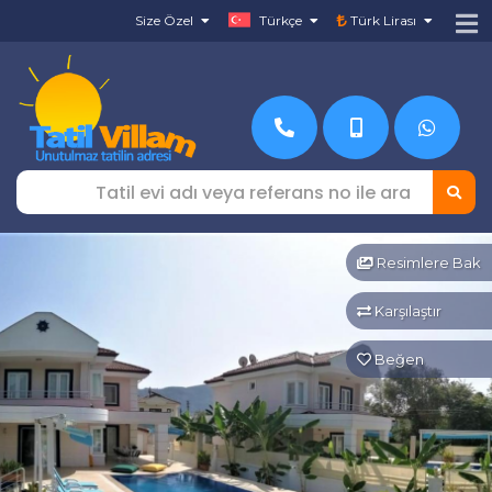
Size Özel
Türkçe
Türk Lirası
Resimlere Bak
Karşılaştır
Beğen