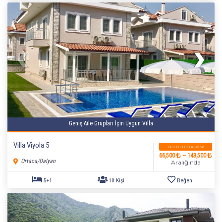
Geniş Aile Grupları İçin Uygun Villa
Villa Viyola 5
DOLULUK TAKVIMI
66,500
~ 143,500
Ortaca/Dalyan
Aralığında