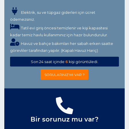
Elektrik, su ve tüpgaz giderleri için ücret
ödemezsiniz.
Tatil evi giriş öncesi temizlenir ve kişi kapasitesi
kadar temiz havlu kullanımınız için hazır bulundurulur.
Havuz ve bahçe bakımları her sabah erken saatte
görevliler tarafından yapılır. (Kapalı Havuz Hariç)
Son 24 saat içinde
6
kişi görüntüledi.
SORULARINIZ MI VAR ?
Bir sorunuz mu var?