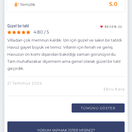
5.0
Temizlik
Güzel bir tatil
Bala
(7)
BEĞEN
(3)
4.80 / 5
ra.
Villadan çok memnun kaldık. Izin için güzel ve sakin bir tatildi.
Biz
Havuz gayet büyük ve temiz. Villanin için ferrah ve geniş.
bay
Havuzun ön kısmı dışarıdan bakıldığı zaman görünüyordu.
Tam muhafazakar diyemem ama genel olarak güzel bir tatil
dır
geçirdik.
21 Temmuz 2024
Ebru Kara
28 
TÜMÜNÜ GÖSTER
YORUM YAPMAK İSTER MISINIZ?