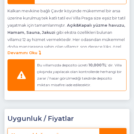
Kalkan mevkiine bağlı Çavdır köyünde mükemmel bir arsa
üzerine kurulmuş tek katlı tatil evi Villa Praga size eşsiz bir tatil
yaşatmak için tamamlanmıştır.
Açık&Kapalı yüzme havuzu,
Hamam, Sauna, Jakuzi
gibi ekstra özellikleri bulunan
villamız 12 ay hizmet vermektedir. Her odasından mükemmel
doğa manzarasına sahip olan villamız, son derece lüks, özel
Devamını Oku
olarak dekore ve dizayn edilmiştir. Villamızın
havuzu
korunaklıdır
, muhafazakar aileler ve balayı çiftleri için özel
Bu villamızda depozito ücreti
10,000TL
’ dir. Villa
bir seçenek olup, unutulmaz bir tatil için siz değerli
çıkışında yapılacak olan kontrollerde herhangi bir
misafirlerini beklemektedir.Alarm sistemi bulunmaktadır.
zarar / hasar görülmediği takdirde depozito
Villamız Kalkan merkeze, Üzümlü-Akbel yolu üzerinden 15 km
miktarı misafire iade edilecektir.
olup çevre yolu üzerinden gidilerse 21 km mesafededir.
Villamız Patara Plajına 15 km - Saklıkent 'e 20 km mesafededir.
Not:
Villamızın yolunun bir bölümü yokuştur.
Uygunluk / Fiyatlar
Bu villamız,
Villa Zahara
,
Villa Valente
,
Villa Navona
,
Vila
Simena
ile yan yana konumdadır. Birbirine
yakın olarak kiralamak isteyen misafirlerimizin tercih