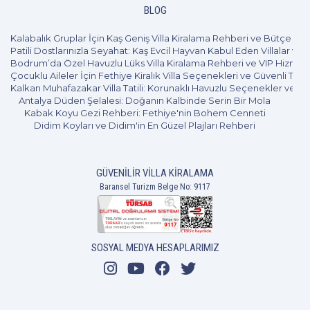
BLOG
Kalabalık Gruplar İçin Kaş Geniş Villa Kiralama Rehberi ve Bütçe Pl
Patili Dostlarınızla Seyahat: Kaş Evcil Hayvan Kabul Eden Villalar ve 
Bodrum’da Özel Havuzlu Lüks Villa Kiralama Rehberi ve VIP Hizmet
Çocuklu Aileler İçin Fethiye Kiralık Villa Seçenekleri ve Güvenli Tatil
Kalkan Muhafazakar Villa Tatili: Korunaklı Havuzlu Seçenekler ve B
Antalya Düden Şelalesi: Doğanın Kalbinde Serin Bir Mola
Kabak Koyu Gezi Rehberi: Fethiye'nin Bohem Cenneti
Didim Koyları ve Didim'in En Güzel Plajları Rehberi
GÜVENILIR VILLA KIRALAMA
Baransel Turizm Belge No: 9117
SOSYAL MEDYA HESAPLARIMIZ
3+1
6 Kişi
Beğen