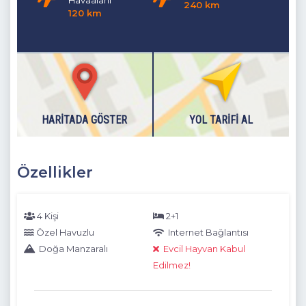
Havaalanı
240 km
Dışarıdaki havuzlarımız 1 Kasım - 30 Nisan tarihlerinde hava
120 km
şartlarından dolayı kullanıma kapatılmasından dolayı
boşaltılmaktadır.
HARITADA GÖSTER
YOL TARIFI AL
Özellikler
4 Kişi
2+1
Özel Havuzlu
Internet Bağlantısı
Doğa Manzaralı
Evcil Hayvan Kabul
Edilmez!