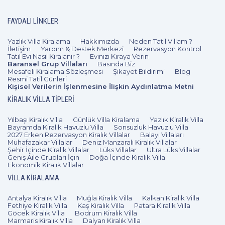
FAYDALI LINKLER
Yazlık Villa Kiralama
Hakkımızda
Neden Tatil Villam ?
İletişim
Yardım & Destek Merkezi
Rezervasyon Kontrol
Tatil Evi Nasıl Kiralanır ?
Evinizi Kiraya Verin
Baransel Grup Villaları
Basında Biz
Mesafeli Kiralama Sözleşmesi
Şikayet Bildirimi
Blog
Resmi Tatil Günleri
Kişisel Verilerin İşlenmesine İlişkin Aydınlatma Metni
KIRALIK VILLA TIPLERI
Yılbaşı Kiralık Villa
Günlük Villa Kiralama
Yazlık Kiralık Villa
Bayramda Kiralık Havuzlu Villa
Sonsuzluk Havuzlu Villa
2027 Erken Rezervasyon Kiralık Villalar
Balayı Villaları
Muhafazakar Villalar
Deniz Manzaralı Kiralık Villalar
Şehir İçinde Kiralık Villalar
Lüks Villalar
Ultra Lüks Villalar
Geniş Aile Grupları İçin
Doğa İçinde Kiralık Villa
Ekonomik Kiralık Villalar
VILLA KIRALAMA
Antalya Kiralık Villa
Muğla Kiralık Villa
Kalkan Kiralık Villa
Fethiye Kiralık Villa
Kaş Kiralık Villa
Patara Kiralık Villa
Göcek Kiralık Villa
Bodrum Kiralık Villa
Marmaris Kiralık Villa
Dalyan Kiralık Villa