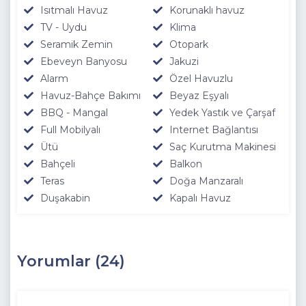
Isıtmalı Havuz
Korunaklı havuz
TV - Uydu
Klima
Seramik Zemin
Otopark
Ebeveyn Banyosu
Jakuzi
Alarm
Özel Havuzlu
Havuz-Bahçe Bakımı
Beyaz Eşyalı
BBQ - Mangal
Yedek Yastık ve Çarşaf
Full Mobilyalı
Internet Bağlantısı
Ütü
Saç Kurutma Makinesi
Bahçeli
Balkon
Teras
Doğa Manzaralı
Duşakabin
Kapalı Havuz
Yorumlar (24)