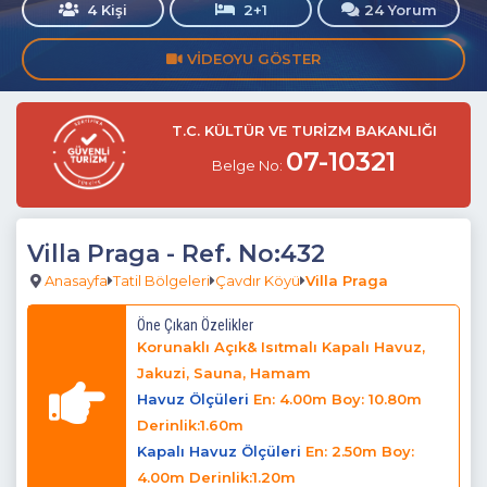
4 Kişi
2+1
24 Yorum
VIDEOYU GÖSTER
T.C. KÜLTÜR VE TURİZM BAKANLIĞI
07-10321
Belge No:
Villa Praga
- Ref. No:432
Anasayfa
Tatil Bölgeleri
Çavdır Köyü
Villa Praga
Öne Çıkan Özelikler
Korunaklı Açık& Isıtmalı Kapalı Havuz,
Jakuzi, Sauna, Hamam
Havuz Ölçüleri
En: 4.00m Boy: 10.80m
Derinlik:1.60m
Kapalı Havuz Ölçüleri
En: 2.50m Boy:
4.00m Derinlik:1.20m