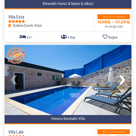
Korunaklı Havuz & Sauna & Jakuzi
Villa Esta
DOLULUK TAKVIMI
56,000
~ 101,500
Kalkan/Çavdır Köyü
Aralığında
Havuzu Korunaklı Villa
Villa Lale
DOLULUK TAKVIMI