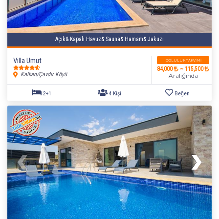
Açık& Kapalı Havuz& Sauna& Hamam& Jakuzi
Villa Umut
DOLULUK TAKVIMI
84,000
~ 115,500
Kalkan/Çavdır Köyü
Aralığında