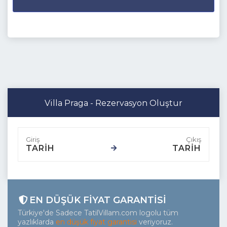
Villa Praga - Rezervasyon Oluştur
TARİH
TARİH
EN DÜŞÜK FIYAT GARANTISI
Türkiye'de Sadece TatilVillam.com logolu tüm
yazlıklarda
en düşük fiyat garantisi
veriyoruz.