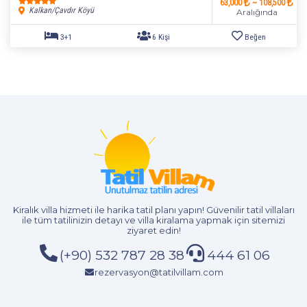
63,000
~ 108,500
2+1
4 Kişi
Beğen
Kalkan/Çavdır Köyü
Aralığında
Kiralık villa hizmeti
ile harika tatil planı yapın! Güvenilir tatil villaları
ile tüm tatilinizin detayı ve
villa kiralama
yapmak için sitemizi
ziyaret edin!
(+90) 532 787 28 38
444 61 06
rezervasyon@tatilvillam.com
2+1
4 Kişi
Beğen