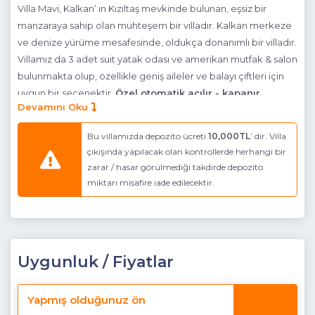
Villa Mavi, Kalkan’ ın Kızıltaş mevkinde bulunan, eşsiz bir
manzaraya sahip olan muhteşem bir villadır. Kalkan merkeze
ve denize yürüme mesafesinde, oldukça donanımlı bir villadır.
Villamız da 3 adet suit yatak odası ve amerikan mutfak & salon
bulunmakta olup, özellikle geniş aileler ve balayı çiftleri için
uygun bir seçenektir.
Özel otomatik açılır - kapanır
Devamını Oku
branda sistemi ile villamızın havuzunun üzerini
dilerseniz açık, dilerseniz kapalı olarak
Bu villamızda depozito ücreti
10,000TL
’ dir. Villa
kullanabilirsiniz.Havuz çevresi buzlu cam olduğu için
çıkışında yapılacak olan kontrollerde herhangi bir
korunaklı halede getirilebili
r. Gelen konukların keyifli bir
zarar / hasar görülmediği takdirde depozito
tatil geçirmesi için, her şey en ince ayrıntısına kadar
miktarı misafire iade edilecektir.
düşünülmüş ve gerçekleştirilmiştir. Havuz terası sonsuz deniz
manzarası ile tamamen bir bütün halindedir. Unutulmaz anılar
biriktireceğiniz Villa Mavi sizleri beklemektedir.
Havuz Katı Terası:
Güneşlenme alanı, Özel havuz ve Özel
Uygunluk / Fiyatlar
bahçe
Detayları :
6 Kişilik masa ve sandalye, Barbekü, Özel yüzme
Yapmış olduğunuz ön
havuzu, 6 Adet şezlong, Güneş şemsiyesi, Langırt