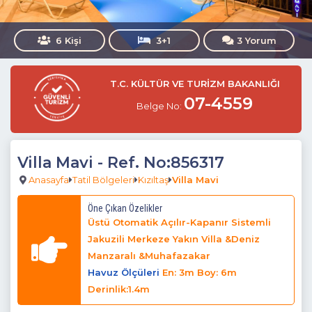
6 Kişi
3+1
3 Yorum
T.C. KÜLTÜR VE TURİZM BAKANLIĞI
07-4559
Belge No:
Villa Mavi
- Ref. No:856317
Anasayfa
Tatil Bölgeleri
Kızıltaş
Villa Mavi
Öne Çıkan Özelikler
Üstü Otomatik Açılır-Kapanır Sistemli
Jakuzili Merkeze Yakın Villa &Deniz
Manzaralı &Muhafazakar
Havuz Ölçüleri
En: 3m Boy: 6m
Derinlik:1.4m