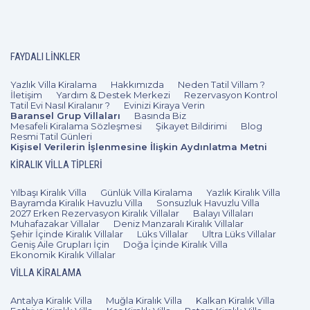
2+1
4 Kişi
Beğen
FAYDALI LINKLER
Yazlık Villa Kiralama
Hakkımızda
Neden Tatil Villam ?
İletişim
Yardım & Destek Merkezi
Rezervasyon Kontrol
Tatil Evi Nasıl Kiralanır ?
Evinizi Kiraya Verin
Baransel Grup Villaları
Basında Biz
Mesafeli Kiralama Sözleşmesi
Şikayet Bildirimi
Blog
Resmi Tatil Günleri
Kişisel Verilerin İşlenmesine İlişkin Aydınlatma Metni
KIRALIK VILLA TIPLERI
Yılbaşı Kiralık Villa
Günlük Villa Kiralama
Yazlık Kiralık Villa
Bayramda Kiralık Havuzlu Villa
Sonsuzluk Havuzlu Villa
2027 Erken Rezervasyon Kiralık Villalar
Balayı Villaları
Muhafazakar Villalar
Deniz Manzaralı Kiralık Villalar
Şehir İçinde Kiralık Villalar
Lüks Villalar
Ultra Lüks Villalar
Geniş Aile Grupları İçin
Doğa İçinde Kiralık Villa
Ekonomik Kiralık Villalar
VILLA KIRALAMA
Antalya Kiralık Villa
Muğla Kiralık Villa
Kalkan Kiralık Villa