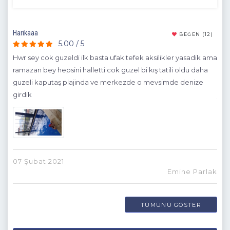
Harikaaa
Açıl
(15)
BEĞEN
(12)
5.00 / 5
mnun
Hwr sey cok guzeldi ilk basta ufak tefek aksilikler yasadik ama
Sel
çin.
ramazan bey hepsini halletti cok guzel bi kış tatili oldu daha
Tat
r
guzeli kaputaş plajinda ve merkezde o mevsimde denize
rez
girdik
yap
ist
gitt
deni
İnci
uyg
mer
07 Şubat 2021
yıll
Emine Parlak
kap
havu
TÜMÜNÜ GÖSTER
mem
Teş