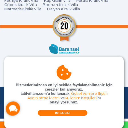
Fethiye Kiralık Villa
Kaş Kiralık Villa
Patara Kiralık Villa
Göcek Kiralık Villa
Bodrum Kiralık Villa
Marmaris Kiralık Villa
Dalyan Kiralık Villa
Hizmetlerimizden en iyi şekilde faydalanabilmeniz için
çerezler kullanıyoruz.
tatilvillam.com'u kullanarak
Kişisel Verilere İlişkin
Aydınlatma Metni
ve
Kullanım Koşulları
'nı
onaylıyorsunuz.
© TatilVillam Tüm Hakları Saklıdır
TAMAM
REZERVASYON OLUŞTUR