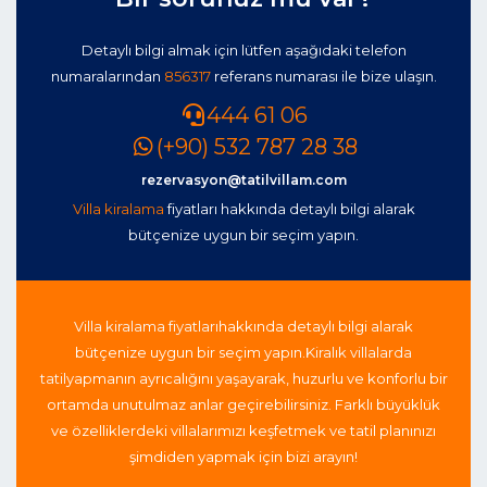
Detaylı bilgi almak için lütfen aşağıdaki telefon
numaralarından
856317
referans numarası ile bize ulaşın.
444 61 06
(+90) 532 787 28 38
rezervasyon@tatilvillam.com
Villa kiralama
fiyatları hakkında detaylı bilgi alarak
bütçenize uygun bir seçim yapın.
Villa kiralama fiyatları
hakkında detaylı bilgi alarak
bütçenize uygun bir seçim yapın.
Kiralık villalarda
tatil
yapmanın ayrıcalığını yaşayarak, huzurlu ve konforlu bir
ortamda unutulmaz anlar geçirebilirsiniz. Farklı büyüklük
ve özelliklerdeki villalarımızı keşfetmek ve tatil planınızı
şimdiden yapmak için bizi arayın!