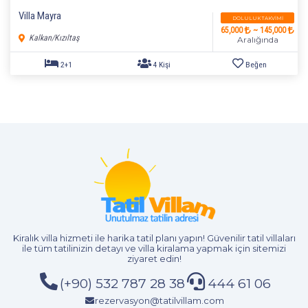
Villa Mayra
DOLULUK TAKVIMI
65,000
~ 145,000
5+1
10 Kişi
Beğen
Kalkan/Kızıltaş
Aralığında
Kiralık villa hizmeti
ile harika tatil planı yapın! Güvenilir tatil villaları
ile tüm tatilinizin detayı ve
villa kiralama
yapmak için sitemizi
ziyaret edin!
(+90) 532 787 28 38
444 61 06
rezervasyon@tatilvillam.com