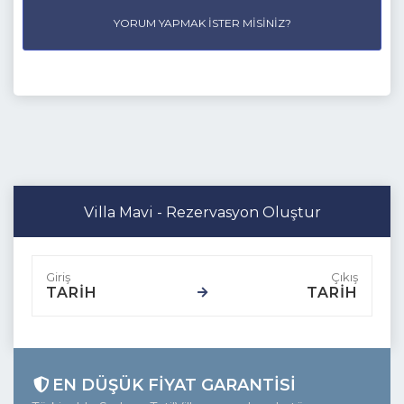
YORUM YAPMAK İSTER MISINIZ?
06 
Villa Mavi - Rezervasyon Oluştur
TARİH
TARİH
EN DÜŞÜK FIYAT GARANTISI