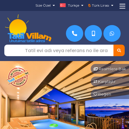
Size Özel
Türkçe
Türk Lirası
Resimlere Bak
Karşılaştır
Beğen