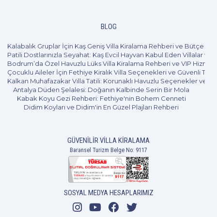
4+1
8 Kişi
Beğen
BLOG
Kalabalık Gruplar İçin Kaş Geniş Villa Kiralama Rehberi ve Bütçe Pl
Patili Dostlarınızla Seyahat: Kaş Evcil Hayvan Kabul Eden Villalar ve 
Bodrum’da Özel Havuzlu Lüks Villa Kiralama Rehberi ve VIP Hizmet
Çocuklu Aileler İçin Fethiye Kiralık Villa Seçenekleri ve Güvenli Tatil
Kalkan Muhafazakar Villa Tatili: Korunaklı Havuzlu Seçenekler ve B
Antalya Düden Şelalesi: Doğanın Kalbinde Serin Bir Mola
Kabak Koyu Gezi Rehberi: Fethiye'nin Bohem Cenneti
Didim Koyları ve Didim'in En Güzel Plajları Rehberi
GÜVENILIR VILLA KIRALAMA
Baransel Turizm Belge No: 9117
SOSYAL MEDYA HESAPLARIMIZ