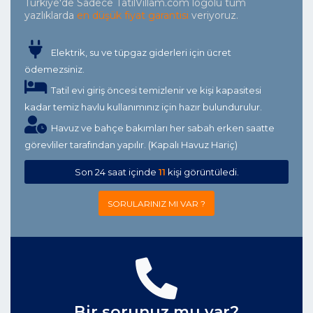
Türkiye'de Sadece TatilVillam.com logolu tüm
yazlıklarda
en düşük fiyat garantisi
veriyoruz.
Elektrik, su ve tüpgaz giderleri için ücret
ödemezsiniz.
Tatil evi giriş öncesi temizlenir ve kişi kapasitesi
kadar temiz havlu kullanımınız için hazır bulundurulur.
Havuz ve bahçe bakımları her sabah erken saatte
görevliler tarafından yapılır. (Kapalı Havuz Hariç)
Son 24 saat içinde
11
kişi görüntüledi.
SORULARINIZ MI VAR ?
Bir sorunuz mu var?