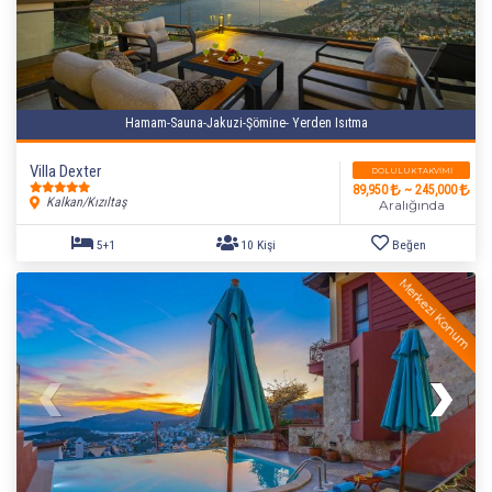
Hamam-Sauna-Jakuzi-Şömine- Yerden Isıtma
Villa Dexter
DOLULUK TAKVIMI
89,950
~ 245,000
Kalkan/Kızıltaş
Aralığında
Merkezi Konum