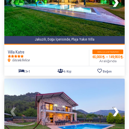
Jakuzili, Doğa İçerisinde, Plaja Yakın Villa
Villa Katre
DOLULUK TAKVIMI
65,000
~ 149,950
Göcek/İnlice
Aralığında