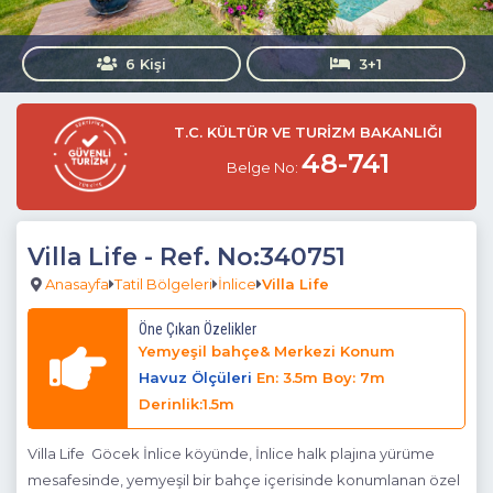
6 Kişi
3+1
T.C. KÜLTÜR VE TURİZM BAKANLIĞI
48-741
Belge No:
Villa Life
- Ref. No:340751
Anasayfa
Tatil Bölgeleri
İnlice
Villa Life
Öne Çıkan Özelikler
Yemyeşil bahçe& Merkezi Konum
Havuz Ölçüleri
En: 3.5m Boy: 7m
Derinlik:1.5m
Villa Life Göcek İnlice köyünde, İnlice halk plajına yürüme
mesafesinde, yemyeşil bir bahçe içerisinde konumlanan özel