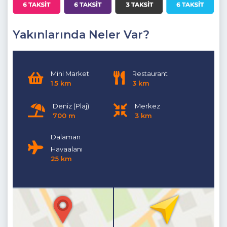
Yakınlarında Neler Var?
Mini Market
Restaurant
1.5 km
3 km
Deniz (Plaj)
Merkez
700 m
3 km
Dalaman
Havaalanı
25 km