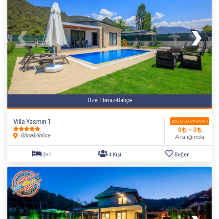
Özel Havuz-Bahçe
Villa Yasmin 1
DOLULUK TAKVIMI
0
~ 0
Göcek/İnlice
Aralığında