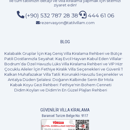
ile tüm tatilinizin detayı ve
villa kiralama
yapmak için sitemizi
ziyaret edin!
(+90) 532 787 28 38
444 61 06
rezervasyon@tatilvillam.com
BLOG
Kalabalık Gruplar İçin Kaş Geniş Villa Kiralama Rehberi ve Bütçe Pl
Patili Dostlarınızla Seyahat: Kaş Evcil Hayvan Kabul Eden Villalar ve 
Bodrum’da Özel Havuzlu Lüks Villa Kiralama Rehberi ve VIP Hizmet
Çocuklu Aileler İçin Fethiye Kiralık Villa Seçenekleri ve Güvenli Tatil
Kalkan Muhafazakar Villa Tatili: Korunaklı Havuzlu Seçenekler ve B
Antalya Düden Şelalesi: Doğanın Kalbinde Serin Bir Mola
Kabak Koyu Gezi Rehberi: Fethiye'nin Bohem Cenneti
Didim Koyları ve Didim'in En Güzel Plajları Rehberi
GÜVENILIR VILLA KIRALAMA
Baransel Turizm Belge No: 9117
3+1
8 Kişi
Beğen