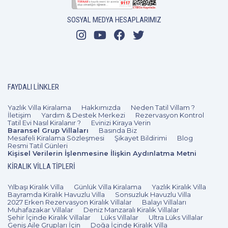
SOSYAL MEDYA HESAPLARIMIZ
FAYDALI LINKLER
Yazlık Villa Kiralama
Hakkımızda
Neden Tatil Villam ?
İletişim
Yardım & Destek Merkezi
Rezervasyon Kontrol
Tatil Evi Nasıl Kiralanır ?
Evinizi Kiraya Verin
Baransel Grup Villaları
Basında Biz
Mesafeli Kiralama Sözleşmesi
Şikayet Bildirimi
Blog
Resmi Tatil Günleri
Kişisel Verilerin İşlenmesine İlişkin Aydınlatma Metni
KIRALIK VILLA TIPLERI
Yılbaşı Kiralık Villa
Günlük Villa Kiralama
Yazlık Kiralık Villa
Bayramda Kiralık Havuzlu Villa
Sonsuzluk Havuzlu Villa
2027 Erken Rezervasyon Kiralık Villalar
Balayı Villaları
Muhafazakar Villalar
Deniz Manzaralı Kiralık Villalar
Şehir İçinde Kiralık Villalar
Lüks Villalar
Ultra Lüks Villalar
Geniş Aile Grupları İçin
Doğa İçinde Kiralık Villa