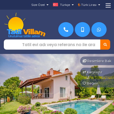
Size Özel
Türkçe
Türk Lirası
Resimlere Bak
Karşılaştır
Beğen