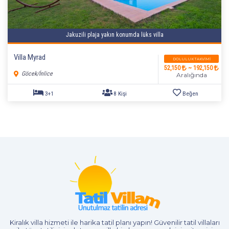
2+1
4 Kişi
Beğen
Jakuzili plaja yakın konumda lüks villa
Villa Myrad
DOLULUK TAKVIMI
52,150
~ 192,150
Göcek/İnlice
Aralığında
3+1
6 Kişi
Beğen
Kiralık villa hizmeti
ile harika tatil planı yapın! Güvenilir tatil villaları