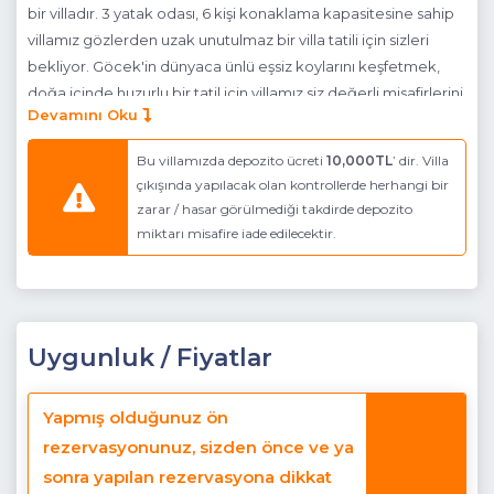
bir villadır. 3 yatak odası, 6 kişi konaklama kapasitesine sahip
villamız gözlerden uzak unutulmaz bir villa tatili için sizleri
bekliyor. Göcek'in dünyaca ünlü eşsiz koylarını keşfetmek,
doğa içinde huzurlu bir tatil için villamız siz değerli misafirlerini
Devamını Oku
bekliyor.
Havuz Katı Terası :
Güneşlenme Alanı, Özel havuz , Özel
Bu villamızda depozito ücreti
10,000TL
’ dir. Villa
bahçe,
çıkışında yapılacak olan kontrollerde herhangi bir
zarar / hasar görülmediği takdirde depozito
Detayları :
3 adet şezlong, Güneş Şemsiyesi, Bahçe oturma
miktarı misafire iade edilecektir.
grubu, masa ve sandalye, Mangal
Havuz Ebatları :
Derinlik : 1,50 cm Boy : 7.00 cm En : 3.50 cm
Mutfak :
Modern Amerikan Mutfak
Uygunluk / Fiyatlar
Detayları :
Buzdolabı, Bulaşık Makinesi, Çamaşır makinesi,
Fırın, 4′lü Ocak , Su ısıtıcısı, 6 kişilik yemek takımı, Tava,
Yapmış olduğunuz ön
Tencere, Çatal bıçak vb.
rezervasyonunuz, sizden önce ve ya
Salon :
Zemin Katta
sonra yapılan rezervasyona dikkat