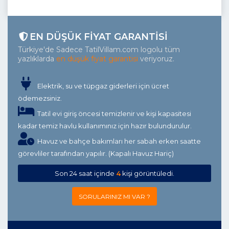
EN DÜŞÜK FIYAT GARANTISI
Türkiye'de Sadece TatilVillam.com logolu tüm
yazlıklarda
en düşük fiyat garantisi
veriyoruz.
Elektrik, su ve tüpgaz giderleri için ücret
ödemezsiniz.
Tatil evi giriş öncesi temizlenir ve kişi kapasitesi
kadar temiz havlu kullanımınız için hazır bulundurulur.
Havuz ve bahçe bakımları her sabah erken saatte
görevliler tarafından yapılır. (Kapalı Havuz Hariç)
Son 24 saat içinde
4
kişi görüntüledi.
SORULARINIZ MI VAR ?