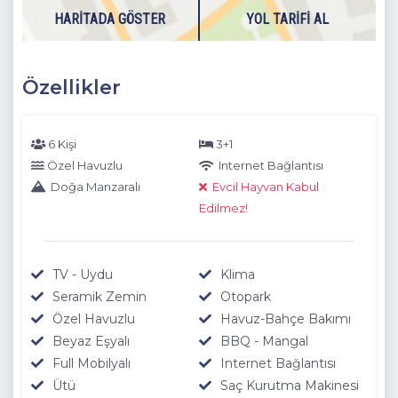
HARITADA GÖSTER
YOL TARIFI AL
Özellikler
6 Kişi
3+1
Özel Havuzlu
Internet Bağlantısı
Doğa Manzaralı
Evcil Hayvan Kabul
Edilmez!
TV - Uydu
Klima
Seramik Zemin
Otopark
Özel Havuzlu
Havuz-Bahçe Bakımı
Beyaz Eşyalı
BBQ - Mangal
Full Mobilyalı
Internet Bağlantısı
Ütü
Saç Kurutma Makinesi