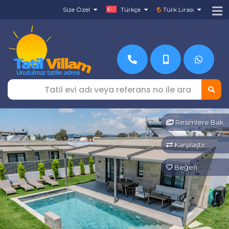
Size Özel
Türkçe
Türk Lirası
Resimlere Bak
Karşılaştır
Beğen