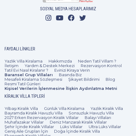
SOSYAL MEDYA HESAPLARIMIZ
FAYDALI LINKLER
Yazlık Villa Kiralama
Hakkımızda
Neden Tatil Villam ?
İletişim
Yardım & Destek Merkezi
Rezervasyon Kontrol
Tatil Evi Nasıl Kiralanır ?
Evinizi Kiraya Verin
Baransel Grup Villaları
Basında Biz
Mesafeli Kiralama Sözleşmesi
Şikayet Bildirimi
Blog
Resmi Tatil Günleri
Kişisel Verilerin İşlenmesine İlişkin Aydınlatma Metni
KIRALIK VILLA TIPLERI
Yılbaşı Kiralık Villa
Günlük Villa Kiralama
Yazlık Kiralık Villa
Bayramda Kiralık Havuzlu Villa
Sonsuzluk Havuzlu Villa
2027 Erken Rezervasyon Kiralık Villalar
Balayı Villaları
Muhafazakar Villalar
Deniz Manzaralı Kiralık Villalar
Şehir İçinde Kiralık Villalar
Lüks Villalar
Ultra Lüks Villalar
Geniş Aile Grupları İçin
Doğa İçinde Kiralık Villa
Ekonomik Kiralık Villalar