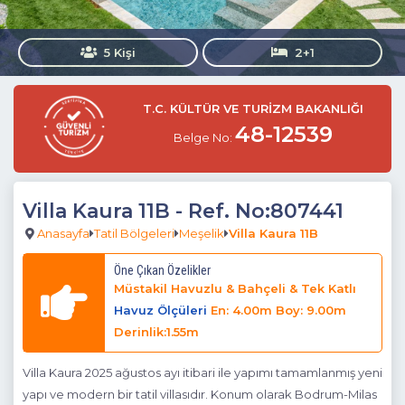
5 Kişi
2+1
T.C. KÜLTÜR VE TURİZM BAKANLIĞI
48-12539
Belge No:
Villa Kaura 11B
- Ref. No:807441
Anasayfa
Tatil Bölgeleri
Meşelik
Villa Kaura 11B
Öne Çıkan Özelikler
Müstakil Havuzlu & Bahçeli & Tek Katlı
Havuz Ölçüleri
En: 4.00m Boy: 9.00m
Derinlik:1.55m
Villa Kaura 2025 ağustos ayı itibari ile yapımı tamamlanmış yeni
yapı ve modern bir tatil villasıdır. Konum olarak Bodrum-Milas