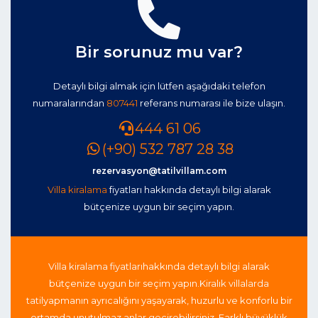
Bir sorunuz mu var?
Detaylı bilgi almak için lütfen aşağıdaki telefon
numaralarından
807441
referans numarası ile bize ulaşın.
444 61 06
(+90) 532 787 28 38
rezervasyon@tatilvillam.com
Villa kiralama
fiyatları hakkında detaylı bilgi alarak
bütçenize uygun bir seçim yapın.
Villa kiralama fiyatları
hakkında detaylı bilgi alarak
bütçenize uygun bir seçim yapın.
Kiralık villalarda
tatil
yapmanın ayrıcalığını yaşayarak, huzurlu ve konforlu bir
ortamda unutulmaz anlar geçirebilirsiniz. Farklı büyüklük