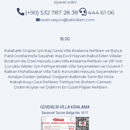
ziyaret edin!
(+90) 532 787 28 38
444 61 06
rezervasyon@tatilvillam.com
BLOG
Kalabalık Gruplar İçin Kaş Geniş Villa Kiralama Rehberi ve Bütçe Pl
Patili Dostlarınızla Seyahat: Kaş Evcil Hayvan Kabul Eden Villalar ve 
Bodrum’da Özel Havuzlu Lüks Villa Kiralama Rehberi ve VIP Hizmet
Çocuklu Aileler İçin Fethiye Kiralık Villa Seçenekleri ve Güvenli Tatil
Kalkan Muhafazakar Villa Tatili: Korunaklı Havuzlu Seçenekler ve B
Antalya Düden Şelalesi: Doğanın Kalbinde Serin Bir Mola
Kabak Koyu Gezi Rehberi: Fethiye'nin Bohem Cenneti
Didim Koyları ve Didim'in En Güzel Plajları Rehberi
GÜVENILIR VILLA KIRALAMA
Baransel Turizm Belge No: 9117
2+1
5 Kişi
Beğen