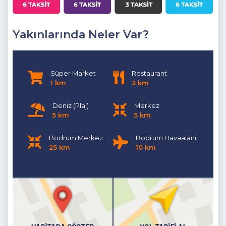
Detayları
: Buzdolabı, Bulaşık makinesi, Çamaşır makinesi,
Fırın, 4’lü Ocak (ankastre), Elektrikli su ısıtıcı, 6 kişilik yemek
takımı, Tost makinesi , Tava, Tencereler, Çatal bıçak vb.
Yakınlarında Neler Var?
Salon
: Havuz ve Bahçe manzaralı ( Zemin Kat )
Detayları
: Oturma grubu, TV , Klima
,
Havuz terasına çıkış
Süper Market
Restaurant
bulunmaktadır.
1 km
3 km
1.Yatak Odası
: Suit Aile Yatak Odası (Zemin Katı)
Deniz (Plaj)
Merkez
Detayları
: Çift kişilik yatak,Makyaj Masası, Komidin, Klima,
5 km
5 km
Elbise dolabı, Banyo (Küvetli ),Havuz kenarına çıkış
bulunmaktadır.
Bodrum Merkez
Bodrum Havaalanı
25 km
10 km
2.Yatak Odası
: Genç Yatak Odası (Zemin Kat )
Detayları
: 2 adet tek kişilik yatak, Komidin, Klima, Elbise
dolabı, Banyo
(Ortak Kullanım )
,Havuz kenarına çıkış
bulunmaktadır. Salonda da çift kişilik yatak şeklini alabilen
koltuk mevcuttur.