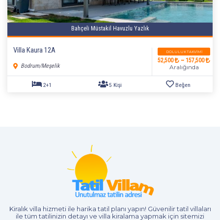
Bahçeli Müstakil Havuzlu Yazlık
Villa Kaura 12A
DOLULUK TAKVIMI
52,500
~ 157,500
Bodrum/Meşelik
Aralığında
2+1
5 Kişi
Beğen
Kiralık villa hizmeti
ile harika tatil planı yapın! Güvenilir tatil villaları
ile tüm tatilinizin detayı ve
villa kiralama
yapmak için sitemizi