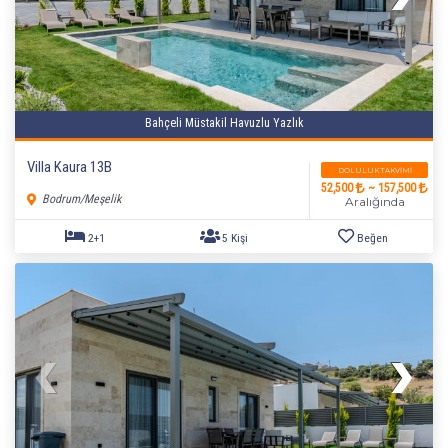
Bahçeli Müstakil Havuzlu Yazlık
Villa Kaura 13B
DOLULUK TAKVIMI
52,500
~ 157,500
Bodrum/Meşelik
Aralığında
2+1
5 Kişi
Beğen