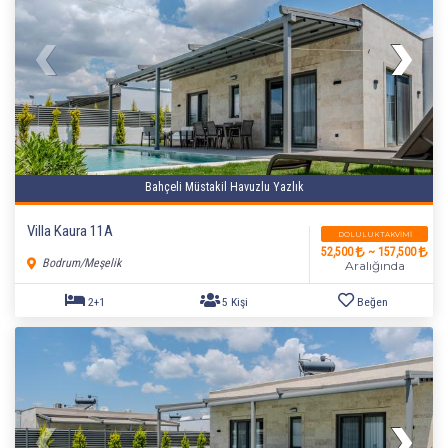
Bahçeli Müstakil Havuzlu Yazlık
Villa Kaura 11A
DOLULUK TAKVIMI
52,500
~ 157,500
Bodrum/Meşelik
Aralığında