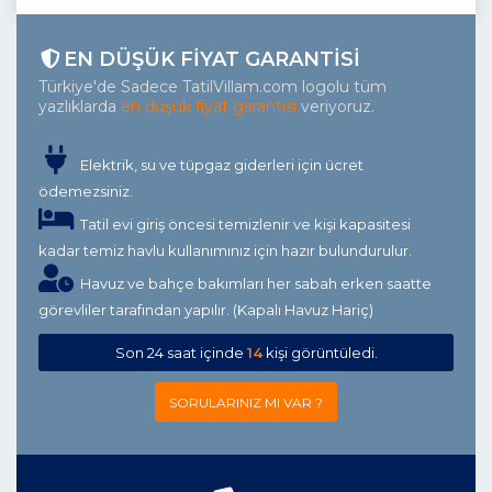
EN DÜŞÜK FIYAT GARANTISI
Türkiye'de Sadece TatilVillam.com logolu tüm
yazlıklarda
en düşük fiyat garantisi
veriyoruz.
Elektrik, su ve tüpgaz giderleri için ücret
ödemezsiniz.
Tatil evi giriş öncesi temizlenir ve kişi kapasitesi
kadar temiz havlu kullanımınız için hazır bulundurulur.
Havuz ve bahçe bakımları her sabah erken saatte
görevliler tarafından yapılır. (Kapalı Havuz Hariç)
Son 24 saat içinde
14
kişi görüntüledi.
SORULARINIZ MI VAR ?