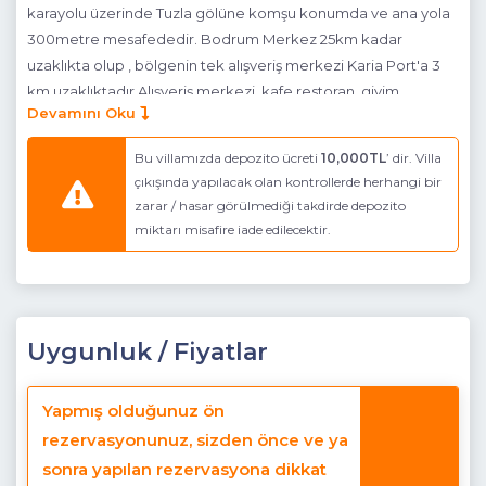
karayolu üzerinde Tuzla gölüne komşu konumda ve ana yola
300metre mesafededir. Bodrum Merkez 25km kadar
uzaklıkta olup , bölgenin tek alışveriş merkezi Karia Port'a 3
km uzaklıktadır.Alışveriş merkezi kafe,restoran, giyim
Devamını Oku
mağazaları ,market işletmeleri ve meşhur çikolata müzesine
ev sahipliği yapmaktadır. Bu donanımlı tatil villası tek kat
Bu villamızda depozito ücreti
10,000TL
’ dir. Villa
üzerine inşaa edilmiş olup konforunuz için tüm ayrıntılar en
çıkışında yapılacak olan kontrollerde herhangi bir
ince detayına kadar düşünülmüştür.2 yatak odalı villa Kaura ,
zarar / hasar görülmediği takdirde depozito
salondaki kanepe ile 6 kişiye kadar konaklama imkanı
miktarı misafire iade edilecektir.
sunmaktadır. Müstakil bahçeli ve havuzlu olan villamız havuz
içinde Jakuzi donanımına sahiptir.Bodrum havalimanına yakın
konumda bulunan Villa Kaura bulunduğu konum itibari ile
sakin bir balıkçı kasabası Güvercinlik köyüne ve tarihi dokusu
Uygunluk / Fiyatlar
,doğası ve gölü ile meşhur Bargilya köylerine yakın
durumdadır. Salonda şöminesi bulunan villamız kış
konaklamaları içinde uygundur , hatta tatil rotanızı ekim sonu
Yapmış olduğunuz ön
ile başlayan periyoda denk getirmeniz durumunda Tuzla
rezervasyonunuz, sizden önce ve ya
gölünün ev sahipliği yaptığı Flamingoların göç yolculuğuna da
sonra yapılan rezervasyona dikkat
şahitlik edebilirsiniz.Villamız bu özelliği ile konforlu konaklama