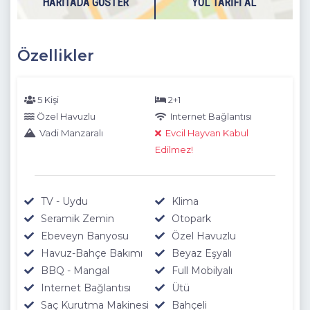
Dışarıdaki havuzlarımız 1 Kasım - 30 Nisan tarihlerinde hava
HARITADA GÖSTER
YOL TARIFI AL
şartlarından dolayı kullanıma kapatılmasından dolayı
boşaltılmaktadır.
Özellikler
5 Kişi
2+1
Özel Havuzlu
Internet Bağlantısı
Vadi Manzaralı
Evcil Hayvan Kabul
Edilmez!
TV - Uydu
Klima
Seramik Zemin
Otopark
Ebeveyn Banyosu
Özel Havuzlu
Havuz-Bahçe Bakımı
Beyaz Eşyalı
BBQ - Mangal
Full Mobilyalı
Internet Bağlantısı
Ütü
Saç Kurutma Makinesi
Bahçeli